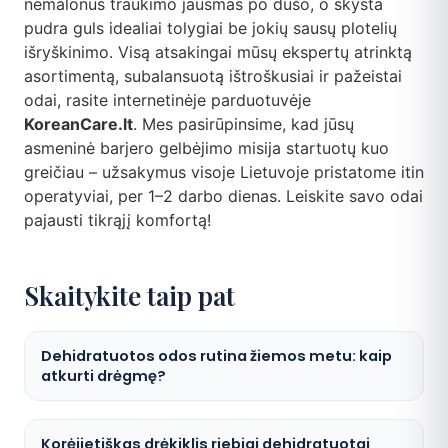
nemalonus traukimo jausmas po dušo, o skysta
pudra guls idealiai tolygiai be jokių sausų plotelių
išryškinimo. Visą atsakingai mūsų ekspertų atrinktą
asortimentą, subalansuotą ištroškusiai ir pažeistai
odai, rasite internetinėje parduotuvėje
KoreanCare.lt
. Mes pasirūpinsime, kad jūsų
asmeninė barjero gelbėjimo misija startuotų kuo
greičiau – užsakymus visoje Lietuvoje pristatome itin
operatyviai, per 1–2 darbo dienas. Leiskite savo odai
pajausti tikrąjį komfortą!
Skaitykite taip pat
Dehidratuotos odos rutina žiemos metu: kaip
atkurti drėgmę?
Korėjietiškas drėkiklis riebiai dehidratuotai