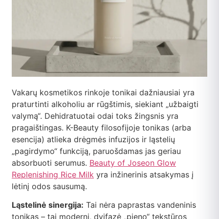
Vakarų kosmetikos rinkoje tonikai dažniausiai yra
praturtinti alkoholiu ar rūgštimis, siekiant „užbaigti
valymą“. Dehidratuotai odai toks žingsnis yra
pragaištingas. K-Beauty filosofijoje tonikas (arba
esencija) atlieka drėgmės infuzijos ir ląstelių
„pagirdymo“ funkciją, paruošdamas jas geriau
absorbuoti serumus.
Beauty of Joseon Glow
Replenishing Rice Milk
yra inžinerinis atsakymas į
lėtinį odos sausumą.
Ląstelinė sinergija:
Tai nėra paprastas vandeninis
tonikas – tai moderni, dvifazė „pieno“ tekstūros