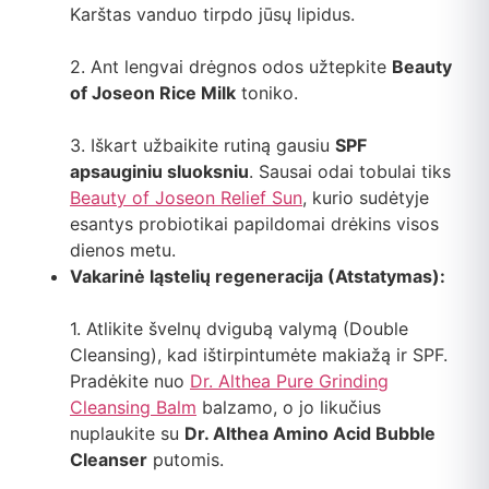
Karštas vanduo tirpdo jūsų lipidus.
2. Ant lengvai drėgnos odos užtepkite
Beauty
of Joseon Rice Milk
toniko.
3. Iškart užbaikite rutiną gausiu
SPF
apsauginiu sluoksniu
. Sausai odai tobulai tiks
Beauty of Joseon Relief Sun
, kurio sudėtyje
esantys probiotikai papildomai drėkins visos
dienos metu.
Vakarinė ląstelių regeneracija (Atstatymas):
1. Atlikite švelnų dvigubą valymą (Double
Cleansing), kad ištirpintumėte makiažą ir SPF.
Pradėkite nuo
Dr. Althea Pure Grinding
Cleansing Balm
balzamo, o jo likučius
nuplaukite su
Dr. Althea Amino Acid Bubble
Cleanser
putomis.