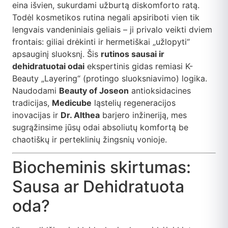
eina išvien, sukurdami užburtą diskomforto ratą.
Todėl kosmetikos rutina negali apsiriboti vien tik
lengvais vandeniniais geliais – ji privalo veikti dviem
frontais: giliai drėkinti ir hermetiškai „užlopyti“
apsauginį sluoksnį. Šis
rutinos sausai ir
dehidratuotai odai
ekspertinis gidas remiasi K-
Beauty „Layering“ (protingo sluoksniavimo) logika.
Naudodami
Beauty of Joseon
antioksidacines
tradicijas,
Medicube
ląstelių regeneracijos
inovacijas ir
Dr. Althea
barjero inžineriją, mes
sugrąžinsime jūsų odai absoliutų komfortą be
chaotiškų ir perteklinių žingsnių vonioje.
Biocheminis skirtumas:
Sausa ar Dehidratuota
oda?