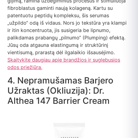
gijimą, ramina uždegiminius procesus ir stimuliuoja
fibroblastus gaminti naują kolageną. Kartu su
patentuotu peptidų kompleksu, šis serumas
„užpildo“ odą iš vidaus. Nors jo tekstūra yra klampi
ir itin koncentruota, jis susigeria be lipnumo,
palikdamas prabangų „pilnumo“ (Plumping) efektą.
Jūsų oda atgauna elastingumą ir struktūrinį
vientisumą, prarastą dėl ilgalaikio išsausėjimo.
Skaitykite daugiau apie brandžios ir suglebusios
odos priežiūrą.
4. Nepramušamas Barjero
Užraktas (Okliuzija): Dr.
Althea 147 Barrier Cream