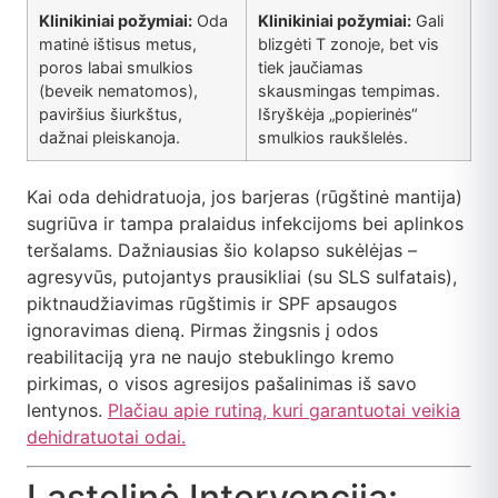
Klinikiniai požymiai:
Oda
Klinikiniai požymiai:
Gali
matinė ištisus metus,
blizgėti T zonoje, bet vis
poros labai smulkios
tiek jaučiamas
(beveik nematomos),
skausmingas tempimas.
paviršius šiurkštus,
Išryškėja „popierinės“
dažnai pleiskanoja.
smulkios raukšlelės.
Kai oda dehidratuoja, jos barjeras (rūgštinė mantija)
sugriūva ir tampa pralaidus infekcijoms bei aplinkos
teršalams. Dažniausias šio kolapso sukėlėjas –
agresyvūs, putojantys prausikliai (su SLS sulfatais),
piktnaudžiavimas rūgštimis ir SPF apsaugos
ignoravimas dieną. Pirmas žingsnis į odos
reabilitaciją yra ne naujo stebuklingo kremo
pirkimas, o visos agresijos pašalinimas iš savo
lentynos.
Plačiau apie rutiną, kuri garantuotai veikia
dehidratuotai odai.
Ląstelinė Intervencija: