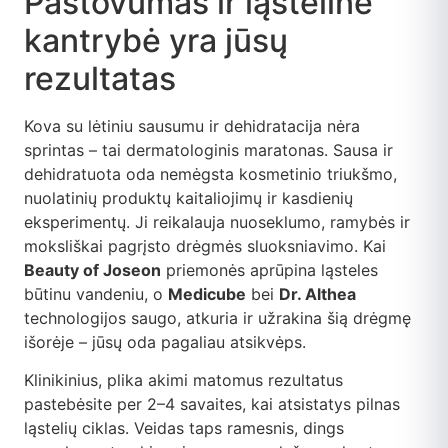
Pastovumas ir ląstelinė
kantrybė yra jūsų
rezultatas
Kova su lėtiniu sausumu ir dehidratacija nėra
sprintas – tai dermatologinis maratonas. Sausa ir
dehidratuota oda nemėgsta kosmetinio triukšmo,
nuolatinių produktų kaitaliojimų ir kasdienių
eksperimentų. Ji reikalauja nuoseklumo, ramybės ir
moksliškai pagrįsto drėgmės sluoksniavimo. Kai
Beauty of Joseon
priemonės aprūpina ląsteles
būtinu vandeniu, o
Medicube
bei
Dr. Althea
technologijos saugo, atkuria ir užrakina šią drėgmę
išorėje – jūsų oda pagaliau atsikvėps.
Klinikinius, plika akimi matomus rezultatus
pastebėsite per 2–4 savaites, kai atsistatys pilnas
ląstelių ciklas. Veidas taps ramesnis, dings