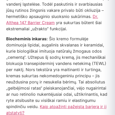
vandenį ląstelėse. Todėl paskutinis ir svarbiausias
jūsų rutinos žingsnis vakare privalo būti okliuzija –
hermetiško apsauginio sluoksnio sukūrimas.
Dr.
Althea 147 Barrier Cream
yra sukurtas būtent šiai
ekstremaliai „užrakto“ funkcijai.
Biocheminis inkaras:
Šio kremo formulėje
dominuoja lipidai, augalinis skvalanas ir keramidai,
kurie biologiškai imituoja natūralų žmogaus odos
„cementą“. Užtepus šį sodrų kremą, jis mechaniškai
blokuoja transepiderminį vandens netekimą (TEWL)
per naktį. Nors tekstūra yra maitinanti ir turtinga,
kremas sukurtas nekomedogeniniu principu – jis
neuždusina porų ir nesukelia bėrimų. Tai absoliutus
„gelbėjimosi ratas“ pleiskanojančiai, vėjo nugairintai
ar nuo retinolio nukentėjusiai odai, užtikrinantis, kad
ryte atsibusite su visiškai ramiu ir elastingumu
spindinčiu veidu.
Kaip atpažinti pažeistą barjerą ir jį
atstatyti?