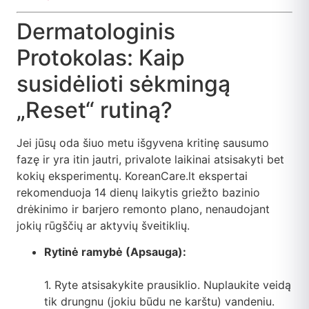
Dermatologinis
Protokolas: Kaip
susidėlioti sėkmingą
„Reset“ rutiną?
Jei jūsų oda šiuo metu išgyvena kritinę sausumo
fazę ir yra itin jautri, privalote laikinai atsisakyti bet
kokių eksperimentų. KoreanCare.lt ekspertai
rekomenduoja 14 dienų laikytis griežto bazinio
drėkinimo ir barjero remonto plano, nenaudojant
jokių rūgščių ar aktyvių šveitiklių.
Rytinė ramybė (Apsauga):
1. Ryte atsisakykite prausiklio. Nuplaukite veidą
tik drungnu (jokiu būdu ne karštu) vandeniu.