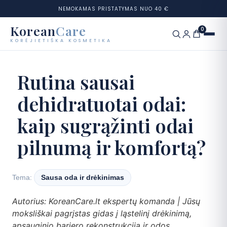
NEMOKAMAS PRISTATYMAS NUO 40 €
Korean
Care
0
KORĖJIETIŠKA KOSMETIKA
Eiti
prie
Prekių ženklai
Rutina sausai
turinio
dehidratuotai odai:
Kategorijos
kaip sugrąžinti odai
Odos tipai
pilnumą ir komfortą?
Rinkiniai
Odos testas
Tema:
Sausa oda ir drėkinimas
Autorius: KoreanCare.lt ekspertų komanda | Jūsų
Tinklaraštis
moksliškai pagrįstas gidas į ląstelinį drėkinimą,
apsauginio barjero rekonstrukciją ir odos