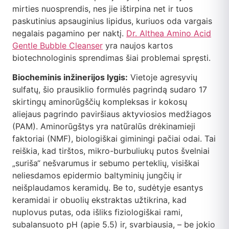
mirties nuosprendis, nes jie ištirpina net ir tuos
paskutinius apsauginius lipidus, kuriuos oda vargais
negalais pagamino per naktį.
Dr. Althea Amino Acid
Gentle Bubble Cleanser
yra naujos kartos
biotechnologinis sprendimas šiai problemai spręsti.
Biocheminis inžinerijos lygis:
Vietoje agresyvių
sulfatų, šio prausiklio formulės pagrindą sudaro 17
skirtingų aminorūgščių kompleksas ir kokosų
aliejaus pagrindo paviršiaus aktyviosios medžiagos
(PAM). Aminorūgštys yra natūralūs drėkinamieji
faktoriai (NMF), biologiškai giminingi pačiai odai. Tai
reiškia, kad tirštos, mikro-burbuliukų putos švelniai
„suriša“ nešvarumus ir sebumo perteklių, visiškai
neliesdamos epidermio baltyminių jungčių ir
neišplaudamos keramidų. Be to, sudėtyje esantys
keramidai ir obuolių ekstraktas užtikrina, kad
nuplovus putas, oda išliks fiziologiškai rami,
subalansuoto pH (apie 5.5) ir, svarbiausia, – be jokio