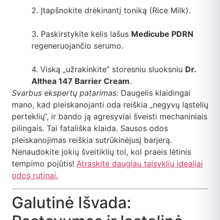
2. Įtapšnokite drėkinantį toniką (Rice Milk).
3. Paskirstykite kelis lašus
Medicube PDRN
regeneruojančio serumo.
4. Viską „užrakinkite“ storesniu sluoksniu
Dr.
Althea 147 Barrier Cream
.
Svarbus ekspertų patarimas:
Daugelis klaidingai
mano, kad pleiskanojanti oda reiškia „negyvų ląstelių
perteklių“, ir bando ją agresyviai šveisti mechaniniais
pilingais. Tai fatališka klaida. Sausos odos
pleiskanojimas reiškia sutrūkinėjusį barjerą.
Nenaudokite jokių šveitiklių tol, kol praeis lėtinis
tempimo pojūtis!
Atraskite daugiau taisyklių idealiai
odos rutinai.
Galutinė Išvada: