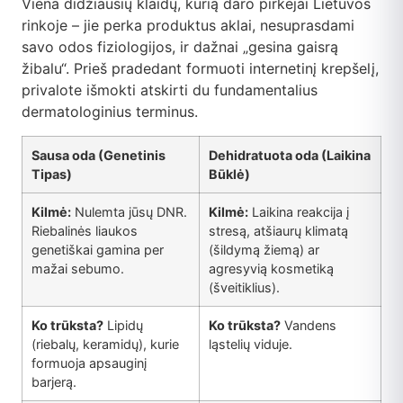
Viena didžiausių klaidų, kurią daro pirkėjai Lietuvos
rinkoje – jie perka produktus aklai, nesuprasdami
savo odos fiziologijos, ir dažnai „gesina gaisrą
žibalu“. Prieš pradedant formuoti internetinį krepšelį,
privalote išmokti atskirti du fundamentalius
dermatologinius terminus.
Sausa oda (Genetinis
Dehidratuota oda (Laikina
Tipas)
Būklė)
Kilmė:
Nulemta jūsų DNR.
Kilmė:
Laikina reakcija į
Riebalinės liaukos
stresą, atšiaurų klimatą
genetiškai gamina per
(šildymą žiemą) ar
mažai sebumo.
agresyvią kosmetiką
(šveitiklius).
Ko trūksta?
Lipidų
Ko trūksta?
Vandens
(riebalų, keramidų), kurie
ląstelių viduje.
formuoja apsauginį
barjerą.