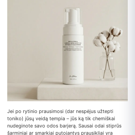
Jei po rytinio prausimosi (dar nespėjus užtepti
toniko) jūsų veidą tempia – jūs ką tik chemiškai
nudeginote savo odos barjerą. Sausai odai stiprūs
šarminiai ar smarkiai putojantys prausikliai yra