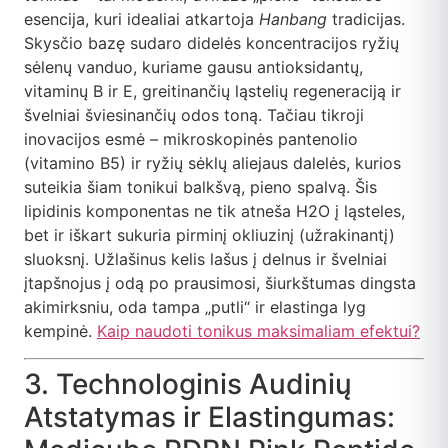
esencija, kuri idealiai atkartoja
Hanbang
tradicijas.
Skysčio bazę sudaro didelės koncentracijos ryžių
sėlenų vanduo, kuriame gausu antioksidantų,
vitaminų B ir E, greitinančių ląstelių regeneraciją ir
švelniai šviesinančių odos toną. Tačiau tikroji
inovacijos esmė – mikroskopinės pantenolio
(vitamino B5) ir ryžių sėklų aliejaus dalelės, kurios
suteikia šiam tonikui balkšvą, pieno spalvą. Šis
lipidinis komponentas ne tik atneša H2O į ląsteles,
bet ir iškart sukuria pirminį okliuzinį (užrakinantį)
sluoksnį. Užlašinus kelis lašus į delnus ir švelniai
įtapšnojus į odą po prausimosi, šiurkštumas dingsta
akimirksniu, oda tampa „putli“ ir elastinga lyg
kempinė.
Kaip naudoti tonikus maksimaliam efektui?
3. Technologinis Audinių
Atstatymas ir Elastingumas: