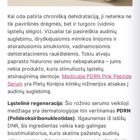
Kai oda patiria chronišką dehidrataciją, ji netenka ne
tik paviršinės drėgmės, bet ir turgoro (vidinio
ląstelių slėgio). Vizualiai tai pasireiškia audinių
suglebimu, išryškėjusiomis mimikos linijomis ir
atsiradusiomis smulkiomis, vadinamosiomis
dehidratacinėmis raukšlelėmis. Tokiu atveju
paprasto hialurono serumo nebepakanka – jums
reikia produkto, kuris stimuliuotų ląstelių
atsinaujinimą dermoje.
Medicube PDRN Pink Peptide
Serum
yra Pietų Korėjos klinikų inžinerijos atsakas į
audinių suglebimą.
Ląstelinė regeneracija:
Šio rožinio serumo veiklioji
medžiaga yra dermatologijoje itin vertinamas
PDRN
(Polideoksiribonukleotidas)
. Išgaunamas iš lašišų
DNR, šis ingredientas veikia kaip galingas
biostimuliatorius, kuris skatina pažeistų audinių