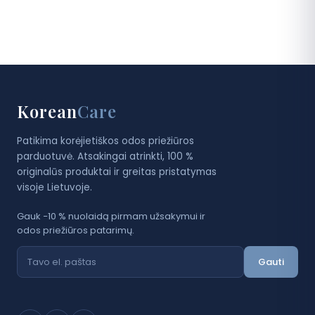
Korean
Care
Patikima korėjietiškos odos priežiūros
parduotuvė. Atsakingai atrinkti, 100 %
originalūs produktai ir greitas pristatymas
visoje Lietuvoje.
Gauk −10 % nuolaidą pirmam užsakymui ir
odos priežiūros patarimų.
Gauti