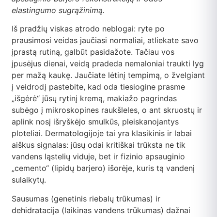
DUK
elastingumo sugrąžinimą.
Kontaktai
Iš pradžių viskas atrodo neblogai: ryte po
prausimosi veidas jaučiasi normaliai, atliekate savo
įprastą rutiną, galbūt pasidažote. Tačiau vos
Apsipirkti
įpusėjus dienai, veidą pradeda nemaloniai traukti lyg
per mažą kaukę. Jaučiate lėtinį tempimą, o žvelgiant
į veidrodį pastebite, kad oda tiesiogine prasme
„išgėrė“ jūsų rytinį kremą, makiažo pagrindas
subėgo į mikroskopines raukšleles, o ant skruostų ir
aplink nosį išryškėjo smulkūs, pleiskanojantys
ploteliai. Dermatologijoje tai yra klasikinis ir labai
aiškus signalas: jūsų odai kritiškai trūksta ne tik
vandens ląstelių viduje, bet ir fizinio apsauginio
„cemento“ (lipidų barjero) išorėje, kuris tą vandenį
sulaikytų.
Sausumas (genetinis riebalų trūkumas) ir
dehidratacija (laikinas vandens trūkumas) dažnai