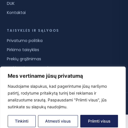
DUK
Kontaktai
TAISYKLĖS IR SĄLYGOS
Privatumo politika
Pirkimo taisyklės
Prekių grąžinimas
Prekių pristatymo sąlygos
Mes vertiname jūsų privatumą
Paslaugų teikimo sąlygos
Naudojame slapukus, kad pagerintume jūsų naršymo
patirtį, rodytume pritaikytą turinį bei reklamas ir
analizuotume srautą. Paspausdami "Priimti visus", jūs
© 2026 KoreanCare.lt · Visos teisės saugomos ·
Privatumo politika
·
Pirkimo taisyklės
·
Slapukų nustatymai
sutinkate su slapukų naudojimu.
0
Tinkinti
Atmesti visus
Priimti visus
Pradžia
Parduotuvė
Paskyra
Krepšelis