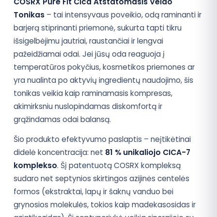
COSRX Pure Fit Cica Atstatomasis Veido
Tonikas
– tai intensyvaus poveikio, odą raminanti ir
barjerą stiprinanti priemonė, sukurta tapti tikru
išsigelbėjimu jautriai, raustančiai ir lengvai
pažeidžiamai odai. Jei jūsų oda reaguoja į
temperatūros pokyčius, kosmetikos priemones ar
yra nualinta po aktyvių ingredientų naudojimo, šis
tonikas veikia kaip raminamasis kompresas,
akimirksniu nuslopindamas diskomfortą ir
grąžindamas odai balansą.
Šio produkto efektyvumo paslaptis – neįtikėtinai
didelė koncentracija: net
81 % unikaliojo CICA-7
komplekso
. Šį patentuotą COSRX kompleksą
sudaro net septynios skirtingos azijinės centelės
formos (ekstraktai, lapų ir šaknų vanduo bei
grynosios molekulės, tokios kaip madekasosidas ir