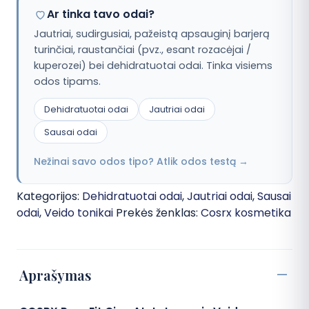
Ar tinka tavo odai?
Jautriai, sudirgusiai, pažeistą apsauginį barjerą
turinčiai, raustančiai (pvz., esant rozacėjai /
kuperozei) bei dehidratuotai odai. Tinka visiems
odos tipams.
Dehidratuotai odai
Jautriai odai
Sausai odai
Nežinai savo odos tipo? Atlik odos testą →
Kategorijos:
Dehidratuotai odai
,
Jautriai odai
,
Sausai
odai
,
Veido tonikai
Prekės ženklas:
Cosrx kosmetika
Aprašymas