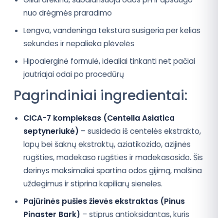
nuo drėgmės praradimo
Lengva, vandeninga tekstūra susigeria per kelias
sekundes ir nepalieka plėvelės
Hipoalerginė formulė, idealiai tinkanti net pačiai
jautriajai odai po procedūrų
Pagrindiniai ingredientai:
CICA-7 kompleksas (Centella Asiatica
septyneriukė)
– susideda iš centelės ekstrakto,
lapų bei šaknų ekstraktų, aziatikozido, azijinės
rūgšties, madekaso rūgšties ir madekasosido. Šis
derinys maksimaliai spartina odos gijimą, malšina
uždegimus ir stiprina kapiliarų sieneles.
Pajūrinės pušies žievės ekstraktas (Pinus
Pinaster Bark)
– stiprus antioksidantas, kuris