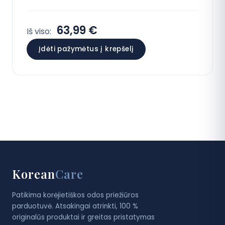
63,99 €
Iš viso:
Įdėti pažymėtus į krepšelį
Korean
Care
Patikima korėjietiškos odos priežiūros
parduotuvė. Atsakingai atrinkti, 100 %
originalūs produktai ir greitas pristatymas