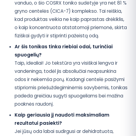
vanduo, o šio COSRX toniko sudėtyje yra net 81 %
gryno centelės (CICA-7) komplekso. Tai reiškia,
kad produktas veikia ne kaip paprastas drėkiklis,
o kaip koncentruota atstatomoji priemonė, skirta
fiziškai gydyti ir stiprinti pažeistą odą.
Ar šis tonikas tinka riebiai odai, turinčiai
spuogelių?
Taip, idealiai! Jo tekstūra yra visiškai lengva ir
vandeninga, todėl jis absoliučiai neapsunkina
odos ir nekemša porų. Kadangi centelė pasižymi
stipriomis priešuždegiminėmis savybėmis, tonikas
padeda greičiau sugyti spuogeliams bei mažina
poaknės raudonį.
Kaip geriausia jį naudoti maksimaliam
rezultatui pasiekti?
Jei jūsų oda labai sudirgusi ar dehidratuota,