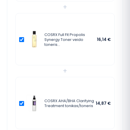
+
COSRX Full Fit Propolis
16,14
€
Synergy Toner veido
toneris…
+
COSRX AHA/BHA Clarifying
14,87
€
Treatment tonikas/toneris