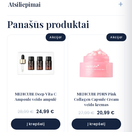
Atsiliepimai
Panašūs produktai
Akcija!
Akcija!
MEDICUBE Deep Vita C
MEDICUBE PDRN Pink
Ampoule veido ampulė
Collagen Capsule Cream
veido kremas
Sena
Dabartinė
28,99
€
24,99
€
Sena
Dabart
27,99
€
20,99
€
kaina:
kaina:
kaina:
kaina:
28,99 €.
24,99 €.
Į krepšelį
Į krepšelį
27,99 €.
20,99 €