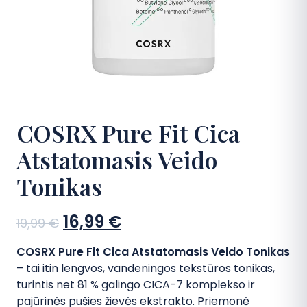
D.U.K
Kontaktai
Apsipirkti
COSRX Pure Fit Cica
Atstatomasis Veido
Tonikas
Sena
Dabartinė
16,99
€
19,99
€
kaina:
kaina:
COSRX Pure Fit Cica Atstatomasis Veido Tonikas
19,99 €.
16,99 €.
– tai itin lengvos, vandeningos tekstūros tonikas,
turintis net 81 % galingo CICA-7 komplekso ir
pajūrinės pušies žievės ekstrakto. Priemonė