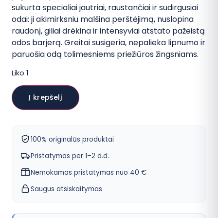
sukurta specialiai jautriai, raustančiai ir sudirgusiai
odai: ji akimirksniu malšina perštėjimą, nuslopina
raudonį, giliai drėkina ir intensyviai atstato pažeistą
odos barjerą. Greitai susigeria, nepalieka lipnumo ir
paruošia odą tolimesniems priežiūros žingsniams.
Liko 1
produkto
kiekis:
Į krepšelį
COSRX
Pure
Fit
Cica
Atstatomasis
100% originalūs produktai
Veido
Tonikas
Pristatymas per 1–2 d.d.
Nemokamas pristatymas nuo 40 €
Saugus atsiskaitymas