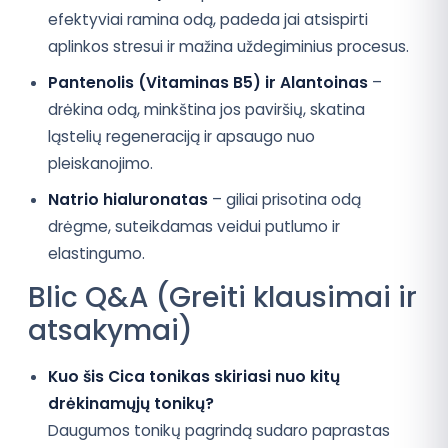
efektyviai ramina odą, padeda jai atsispirti
aplinkos stresui ir mažina uždegiminius procesus.
Pantenolis (Vitaminas B5) ir Alantoinas
–
drėkina odą, minkština jos paviršių, skatina
ląstelių regeneraciją ir apsaugo nuo
pleiskanojimo.
Natrio hialuronatas
– giliai prisotina odą
drėgme, suteikdamas veidui putlumo ir
elastingumo.
Blic Q&A (Greiti klausimai ir
atsakymai)
Kuo šis Cica tonikas skiriasi nuo kitų
drėkinamųjų tonikų?
Daugumos tonikų pagrindą sudaro paprastas