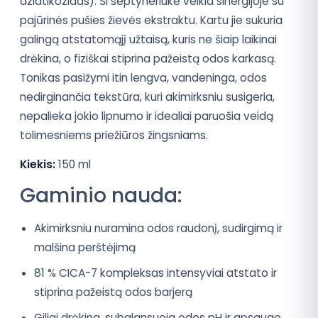
aziatikozidas). Ši septyneriukė veikia sinergijoje su
pajūrinės pušies žievės ekstraktu. Kartu jie sukuria
galingą atstatomąjį užtaisą, kuris ne šiaip laikinai
drėkina, o fiziškai stiprina pažeistą odos karkasą.
Tonikas pasižymi itin lengva, vandeninga, odos
nedirginančia tekstūra, kuri akimirksniu susigeria,
nepalieka jokio lipnumo ir idealiai paruošia veidą
tolimesniems priežiūros žingsniams.
Kiekis:
150 ml
Gaminio nauda:
Akimirksniu nuramina odos raudonį, sudirgimą ir
malšina perštėjimą
81 % CICA-7 kompleksas intensyviai atstato ir
stiprina pažeistą odos barjerą
Giliai drėkina, subalansuoja odos pH ir apsaugo