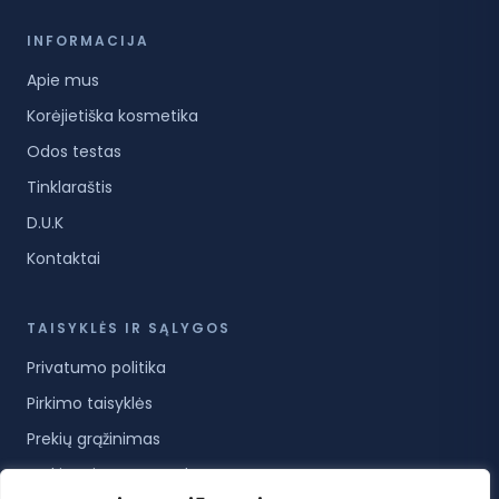
INFORMACIJA
Apie mus
Korėjietiška kosmetika
Odos testas
Tinklaraštis
D.U.K
Kontaktai
TAISYKLĖS IR SĄLYGOS
Privatumo politika
Pirkimo taisyklės
Prekių grąžinimas
Prekių pristatymo sąlygos