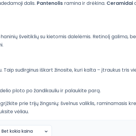
sudedamoji dalis.
Pantenolis
ramina ir drėkina.
Ceramidai
a
haninių šveitiklių su kietomis dalelėmis. Retinolį galima, be
i.
u. Taip sudirginus iškart žinosite, kuri kalta – įtraukus tris 
lio ploto po žandikauliu ir palaukite parą.
rįžkite prie trijų žingsnių: švelnus valiklis, raminamasis k
ksite vėliau.