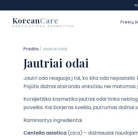
N
Korean
Care
Prekių ž
KORĖJIETIŠKA KOSMETIKA
Eiti
prie
Pradžia
/ Jautriai odai
turinio
Jautriai odai
Jautri oda reaguoja į tai, ko kita oda nepastebi:
Pojūtis dažnai atsiranda anksčiau nei matomas 
Korėjietiška kosmetika jautriai odai tinka neblog
poveikis. Kai barjeras sveikia, jautrumas dažnai
Raminantys ingredientai
Centella asiatica
(cica) – dažniausiai naudoja