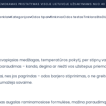
EMOKAMAS PRISTATYMAS VISOJE LIETUVOJE UŽSAKYMAMS NUO 40
enklai
Kategorijos
Odos tipai
Rinkiniai
Odos testas
Tinklaraštis
D
 kvapiąsias medžiagas, temperatūros pokytį, per stiprų vali
paraudimas – kanda, degina ar niežti vos užsitepus priem
ai, nes jos pagrindas – odos barjero stiprinimas, o ne greit
 sumažėja savaime.
mas augalas raminamosiose formulėse, mažina paraudimą i