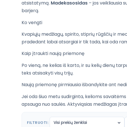
atsistatymą.
Madekasosidas
– jos veikliausia 
barjerą.
Ko vengti
Kvapiųjų medžiagų, spirito, stiprių rūgščių ir mec
pradedant labai atsargiai ir tik tada, kai oda ram
Kaip įtraukti naują priemonę
Po vieną, ne kelias iš karto, ir su kelių dienų tarp
teks atsisakyti visų trijų.
Naują priemonę pirmiausia išbandykite ant nedide
Jei oda šiuo metu sudirginta, kelioms savaitėms g
apsauga nuo saulės. Aktyviąsias medžiagas įtrau
FILTRUOTI: