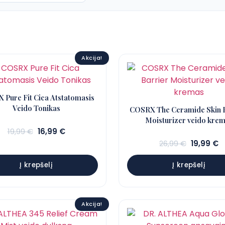
Akcija!
Pure Fit Cica Atstatomasis
Veido Tonikas
COSRX The Ceramide Skin 
Moisturizer veido kre
Sena
Dabartinė
19,99
€
16,99
€
kaina:
kaina:
Sena
D
26,99
€
19,99
€
19,99 €.
16,99 €.
kaina:
k
26,99 €.
1
Į krepšelį
Į krepšelį
Akcija!