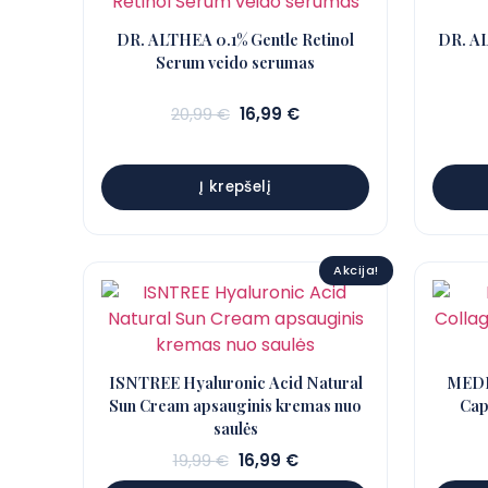
DR. ALTHEA 0.1% Gentle Retinol
DR. AL
Serum veido serumas
Sena
Dabartinė
20,99
€
16,99
€
kaina:
kaina:
20,99 €.
16,99 €.
Į krepšelį
Akcija!
ISNTREE Hyaluronic Acid Natural
MEDI
Sun Cream apsauginis kremas nuo
Cap
saulės
Sena
Dabartinė
19,99
€
16,99
€
kaina:
kaina: