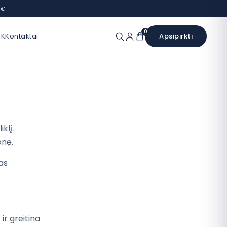
 €
0
UK
Kontaktai
Apsipirkti
klį.
onę.
as
r greitina