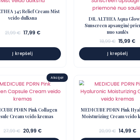
THEA 345 Relief Cream Mist
veido dulksna
DR. ALTHEA Aqua Glow
Sunscreen apsauginė pri
nuo saulės
Sena
Dabartinė
21,99
€
17,99
€
kaina:
kaina:
Sena
D
18,99
€
15,99
€
21,99 €.
17,99 €.
kaina:
k
Į krepšelį
Į krepšelį
18,99 €.
15
Akcija!
CUBE PDRN Pink Collagen
MEDICUBE PDRN Pink Hyal
sule Cream veido kremas
Moisturizing Cream veido 
Sena
Dabartinė
Sena
D
27,99
€
20,99
€
20,99
€
14,99
€
kaina:
kaina:
kaina:
k