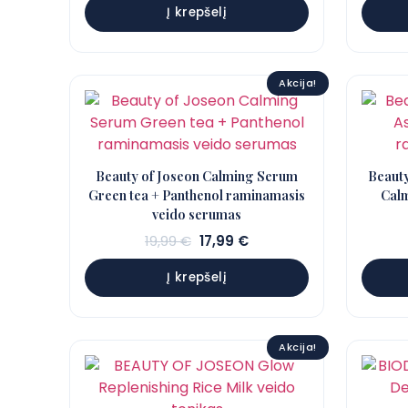
Į krepšelį
19,99 €.
16,99 €.
Akcija!
Beauty of Joseon Calming Serum
Beauty
Green tea + Panthenol raminamasis
Calm
veido serumas
Sena
Dabartinė
19,99
€
17,99
€
kaina:
kaina:
Į krepšelį
19,99 €.
17,99 €.
Akcija!