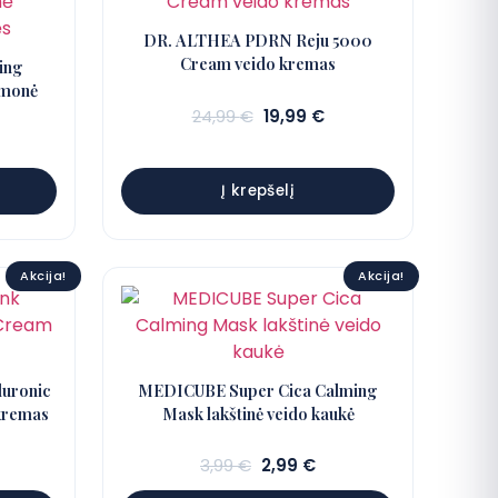
DR. ALTHEA PDRN Reju 5000
Cream veido kremas
ing
emonė
Sena
Dabartinė
24,99
€
19,99
€
kaina:
kaina:
abartinė
24,99 €.
19,99 €.
aina:
Į krepšelį
,99 €.
Akcija!
Akcija!
uronic
MEDICUBE Super Cica Calming
kremas
Mask lakštinė veido kaukė
abartinė
Sena
Dabartinė
3,99
€
2,99
€
aina:
kaina:
kaina: