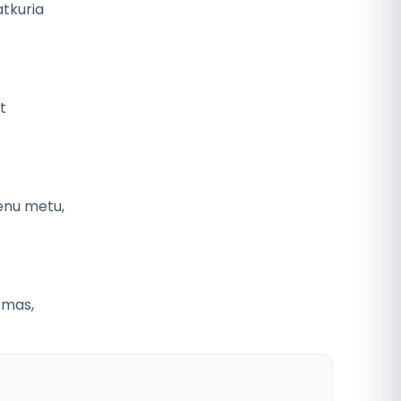
tkuria
t
vienu metu,
remas,