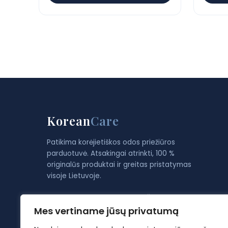
Korean
Care
Patikima korėjietiškos odos priežiūros
parduotuvė. Atsakingai atrinkti, 100 %
originalūs produktai ir greitas pristatymas
visoje Lietuvoje.
Gauk −10 % nuolaidą pirmam užsakymui ir
odos priežiūros patarimų.
Mes vertiname jūsų privatumą