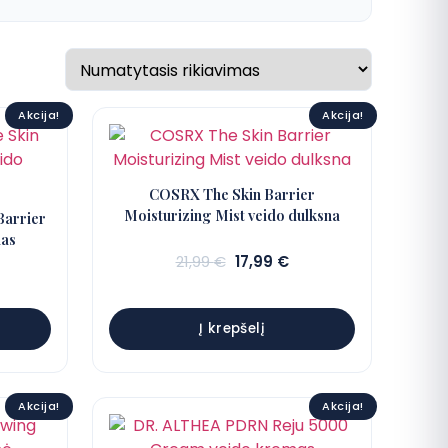
Akcija!
Akcija!
COSRX The Skin Barrier
Moisturizing Mist veido dulksna
Barrier
mas
Sena
Dabartinė
21,99
€
17,99
€
kaina:
kaina:
abartinė
21,99 €.
17,99 €.
aina:
9,99 €.
Į krepšelį
Akcija!
Akcija!