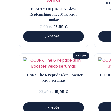
BIOD
BEAUTY OF JOSEON Glow
Replenishing Rice Milk veido
tonikas
Sena
Dabartinė
21,99
€
16,99
€
kaina:
kaina:
Į krepšelį
21,99 €.
16,99 €.
Akcija!
COSRX The 6 Peptide Skin Booster
COSRX
veido serumas
Sena
Dabartinė
23,49
€
19,99
€
kaina:
kaina:
23,49 €.
19,99 €.
Į krepšelį