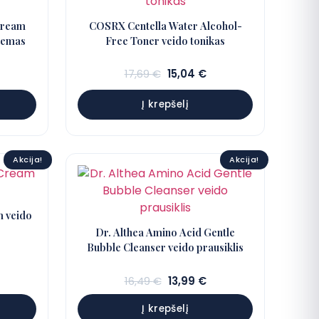
Cream
COSRX Centella Water Alcohol-
remas
Free Toner veido tonikas
abartinė
Sena
Dabartinė
17,69
€
15,04
€
aina:
kaina:
kaina:
7,84 €.
17,69 €.
15,04 €.
Į krepšelį
Akcija!
Akcija!
m veido
Dr. Althea Amino Acid Gentle
Bubble Cleanser veido prausiklis
abartinė
aina:
Sena
Dabartinė
16,49
€
13,99
€
8,99 €.
kaina:
kaina:
Į krepšelį
16,49 €.
13,99 €.