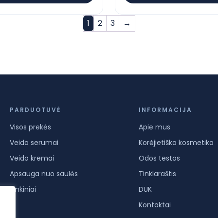
1
2
3
→
PARDUOTUVĖ
INFORMACIJA
Visos prekės
Apie mus
Veido serumai
Korėjietiška kosmetika
Veido kremai
Odos testas
Apsauga nuo saulės
Tinklaraštis
Rinkiniai
DUK
Kontaktai