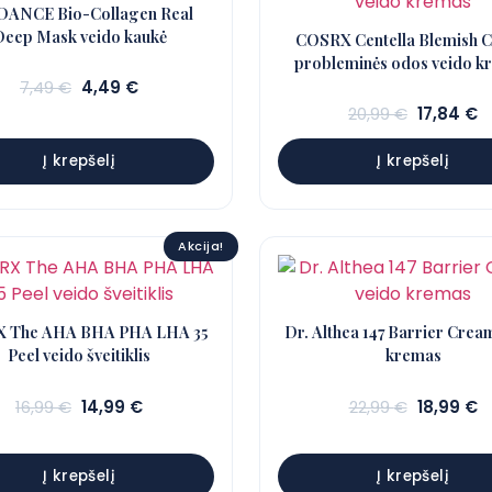
ANCE Bio-Collagen Real
Deep Mask veido kaukė
COSRX Centella Blemish 
probleminės odos veido k
Sena
Dabartinė
7,49
€
4,49
€
kaina:
kaina:
Sena
D
20,99
€
17,84
€
7,49 €.
4,49 €.
kaina:
k
20,99 €.
1
Į krepšelį
Į krepšelį
Akcija!
 The AHA BHA PHA LHA 35
Dr. Althea 147 Barrier Crea
Peel veido šveitiklis
kremas
Sena
Dabartinė
Sena
D
16,99
€
14,99
€
22,99
€
18,99
€
kaina:
kaina:
kaina:
k
16,99 €.
14,99 €.
22,99 €.
1
Į krepšelį
Į krepšelį