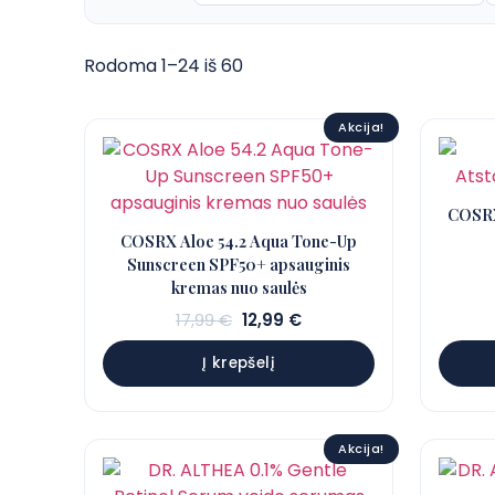
Rodoma 1–24 iš 60
Akcija!
COSRX 
COSRX Aloe 54.2 Aqua Tone-Up
Sunscreen SPF50+ apsauginis
kremas nuo saulės
Sena
Dabartinė
17,99
€
12,99
€
kaina:
kaina:
Į krepšelį
17,99 €.
12,99 €.
Akcija!