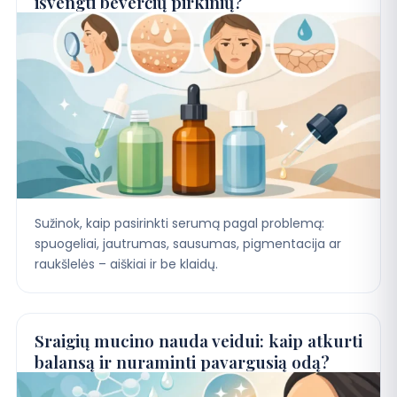
išvengti beverčių pirkinių?
Sužinok, kaip pasirinkti serumą pagal problemą:
spuogeliai, jautrumas, sausumas, pigmentacija ar
raukšlelės – aiškiai ir be klaidų.
Sraigių mucino nauda veidui: kaip atkurti
balansą ir nuraminti pavargusią odą?