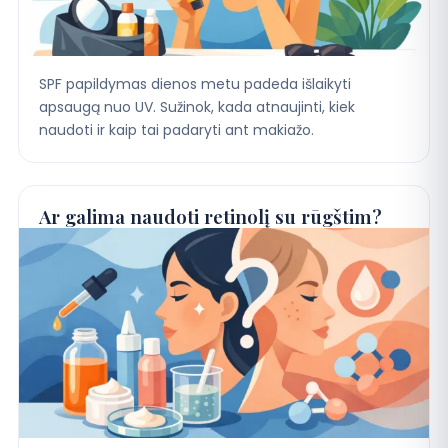
SPF papildymas dienos metu padeda išlaikyti
apsaugą nuo UV. Sužinok, kada atnaujinti, kiek
naudoti ir kaip tai padaryti ant makiažo.
Ar galima naudoti retinolį su rūgštim?