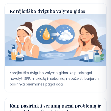
DUK
Korėjietiško dvigubo valymo gidas
Kontaktai
Apsipirkti
Korėjietiško dvigubo valymo gidas: kaip teisingai
nuvalyti SPF, makiažą ir sebumą, nepažeisti barjero ir
pasirinkti priemones pagal odą.
Kaip pasirinkti serumą pagal problemą ir