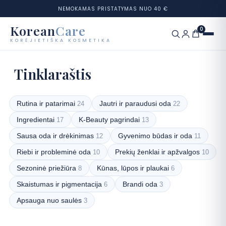
NEMOKAMAS PRISTATYMAS NUO 40 €
Korean
Care
0
KORĖJIETIŠKA KOSMETIKA
Eiti
prie
Prekių ženklai
Tinklaraštis
turinio
Kategorijos
Rutina ir patarimai
Jautri ir paraudusi oda
24
22
Ingredientai
K-Beauty pagrindai
17
13
Odos tipai
Sausa oda ir drėkinimas
Gyvenimo būdas ir oda
12
11
Rinkiniai
Riebi ir probleminė oda
Prekių ženklai ir apžvalgos
10
10
Sezoninė priežiūra
Kūnas, lūpos ir plaukai
8
6
Odos testas
Skaistumas ir pigmentacija
Brandi oda
6
3
Apsauga nuo saulės
Tinklaraštis
3