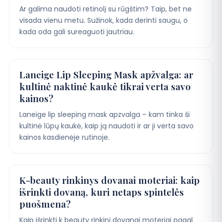
Ar galima naudoti retinolį su rūgštim? Taip, bet ne
visada vienu metu. Sužinok, kada derinti saugu, o
kada oda gali sureaguoti jautriau.
Laneige Lip Sleeping Mask apžvalga: ar
kultinė naktinė kaukė tikrai verta savo
kainos?
Laneige lip sleeping mask apzvalga – kam tinka ši
kultinė lūpų kaukė, kaip ją naudoti ir ar ji verta savo
kainos kasdienėje rutinoje.
K-beauty rinkinys dovanai moteriai: kaip
išrinkti dovaną, kuri netaps spintelės
puošmena?
Kaip išrinkti k beauty rinkinį dovanai moteriai pagal