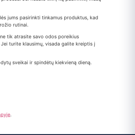
adės jums pasirinkti tinkamus produktus, kad
ožio rutinai.
ne tik atrasite savo odos poreikius
i turite klausimų, visada galite kreiptis į
odytų sveikai ir spindėtų kiekvieną dieną.
apyje
.