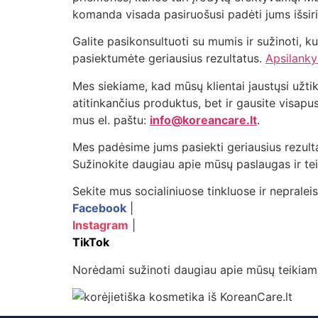
komanda visada pasiruošusi padėti jums išsiri
Galite pasikonsultuoti su mumis ir sužinoti, k
pasiektumėte geriausius rezultatus.
Apsilanky
Mes siekiame, kad mūsų klientai jaustųsi užti
atitinkančius produktus, bet ir gausite visapus
mus el. paštu:
info@koreancare.lt
.
Mes padėsime jums pasiekti geriausius rezult
Sužinokite daugiau apie mūsų paslaugas ir t
Sekite mus socialiniuose tinkluose ir nepralei
Facebook
|
Instagram
|
TikTok
Norėdami sužinoti daugiau apie mūsų teikiam