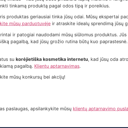
nkti tinkamą produktą pagal odos tipą ir poreikius.
uris produktas geriausiai tinka jūsų odai. Mūsų ekspertai p
kite mūsų parduotuvėje
ir atraskite idealų sprendimą jūsų gr
krintai ir patogiai naudodami mūsų siūlomus produktus. Jūs 
išką pagalbą, kad jūsų grožio rutina būtų kuo paprastesnė. Je
atus su
korėjietiška kosmetika internetu
, kad jūsų oda atr
eikiamą pagalbą.
Klientų aptarnavimas
.
skite mūsų konkursų bei akcijų!
as paslaugas, apsilankykite mūsų
klientų aptarnavimo pusl