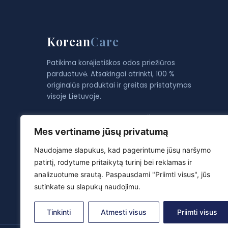
Korean
Care
Patikima korėjietiškos odos priežiūros
parduotuvė. Atsakingai atrinkti, 100 %
originalūs produktai ir greitas pristatymas
visoje Lietuvoje.
Gauk −10 % nuolaidą pirmam užsakymui ir
odos priežiūros patarimų.
Mes vertiname jūsų privatumą
Gauti
Naudojame slapukus, kad pagerintume jūsų naršymo
patirtį, rodytume pritaikytą turinį bei reklamas ir
analizuotume srautą. Paspausdami "Priimti visus", jūs
sutinkate su slapukų naudojimu.
Tinkinti
Atmesti visus
Priimti visus