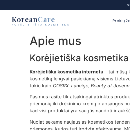
N
Korean
Care
Prekių ž
KORĖJIETIŠKA KOSMETIKA
Eiti
Apie mus
prie
turinio
Korėjietiška kosmetika
Korėjietiška kosmetika internetu
– tai mūsų k
kosmetiką lengvai pasiekiamą visiems Lietuvo
tokių kaip
COSRX
,
Laneige
,
Beauty of Joseon
Pas mus rasite tik atsakingai atrinktus produkt
priemonių iki drėkinimo kremų ir apsaugos nu
kad visi produktai yra saugūs naudoti ir aukš
Nuolat sekame naujausias kosmetikos tendenci
priemones, kurios turi įrodytą efektyvumą. Mūs