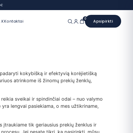
 €
0
.K
Kontaktai
Apsipirkti
 padaryti kokybišką ir efektyvią korėjietišką
riuos atrinkome iš žinomų prekių ženklų,
 reikia sveikai ir spindinčiai odai – nuo valymo
 yra lengvai pasiekiama, o mes užtikriname,
įtraukiame tik geriausius prekių ženklus ir
procesu. Jei nesate tikri, ką pasirinkti, mūsų