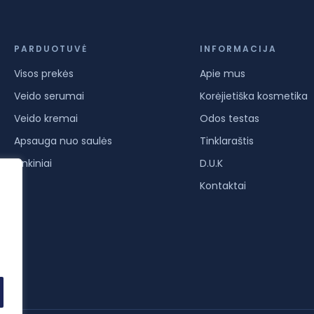
PARDUOTUVĖ
INFORMACIJA
Visos prekės
Apie mus
Veido serumai
Korėjietiška kosmetika
Veido kremai
Odos testas
Apsauga nuo saulės
Tinklaraštis
Rinkiniai
D.U.K
Kontaktai