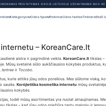
EMOKAMAS PRISTATYMAS VISOJE LIETUVOJE UŽSAKYMAMS NUO 40
enklai
Kategorijos
Odos tipai
Rinkiniai
Odos testas
Tinklaraštis
D.U
 internetu – KoreanCare.lt
asdienė aistra ir pagrindinė veikla.
KoreanCare.lt
tikslas –
je. Mūsų svetainė siūlo aukščiausios kokybės produktus, ku
,
Isntree
ir
Tocobo
.
us, kurie atitiks jūsų odos poreikius. Mes siūlome viską, ko
o saulės.
Korėjietiška kosmetika internetu
mūsų svetainėje
čiausios kokybės.
jas, todėl mūsų asortimentas yra nuolat atnaujinamas. Mes 
ų tikslas – kad jūsų odos priežiūra taptų maloniu ir lengvu 