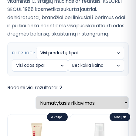
D.U.K
vitaminas C, sraigių mucinas ar retinalis. KSECRET
SEOUL 1988 kosmetika sukurta jautriai,
Kontaktai
dehidratuotai, brandžiai bei linkusiai į bėrimus odai
ir puikiai tinka norintiems visapusiškai atkurti odos
drėgmės balansą, skaistumą ir stangrumą.
Apsipirkti
FILTRUOTI:
Rodomi visi rezultatai: 2
Akcija!
Akcija!