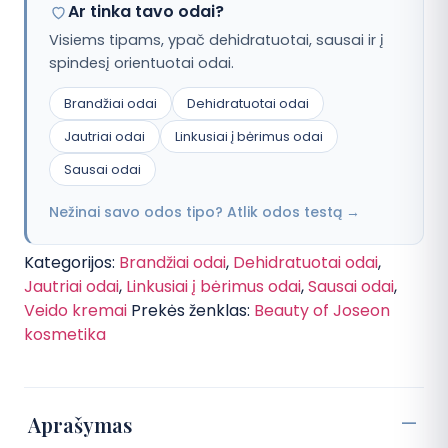
Ar tinka tavo odai?
Visiems tipams, ypač dehidratuotai, sausai ir į
spindesį orientuotai odai.
Brandžiai odai
Dehidratuotai odai
Jautriai odai
Linkusiai į bėrimus odai
Sausai odai
Nežinai savo odos tipo? Atlik odos testą →
Kategorijos:
Brandžiai odai
,
Dehidratuotai odai
,
Jautriai odai
,
Linkusiai į bėrimus odai
,
Sausai odai
,
Veido kremai
Prekės ženklas:
Beauty of Joseon
kosmetika
Aprašymas