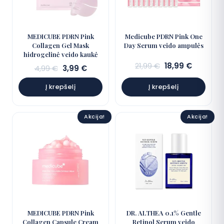
MEDICUBE PDRN Pink
Medicube PDRN Pink One
Collagen Gel Mask
Day Serum veido ampulės
hidrogelinė veido kaukė
Sena
Dabarti
21,99
€
18,99
€
Sena
Dabartinė
4,99
€
3,99
€
kaina:
kaina:
kaina:
kaina:
21,99 €.
18,99 €.
Į krepšelį
Į krepšelį
4,99 €.
3,99 €.
Akcija!
Akcija!
MEDICUBE PDRN Pink
DR. ALTHEA 0.1% Gentle
Collagen Capsule Cream
Retinol Serum veido