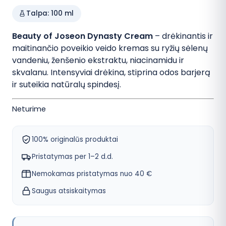
kaina:
kaina:
Talpa: 100 ml
35,99 €.
29,99 €.
Beauty of Joseon Dynasty Cream
– drėkinantis ir
maitinančio poveikio veido kremas su ryžių sėlenų
vandeniu, ženšenio ekstraktu, niacinamidu ir
skvalanu. Intensyviai drėkina, stiprina odos barjerą
ir suteikia natūralų spindesį.
Neturime
100% originalūs produktai
Pristatymas per 1–2 d.d.
Nemokamas pristatymas nuo 40 €
Saugus atsiskaitymas