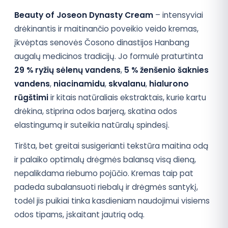
Beauty of Joseon Dynasty Cream
– intensyviai
drėkinantis ir maitinančio poveikio veido kremas,
įkvėptas senovės Čosono dinastijos Hanbang
augalų medicinos tradicijų. Jo formulė praturtinta
29 % ryžių sėlenų vandens
,
5 % ženšenio šaknies
vandens
,
niacinamidu
,
skvalanu
,
hialurono
rūgštimi
ir kitais natūraliais ekstraktais, kurie kartu
drėkina, stiprina odos barjerą, skatina odos
elastingumą ir suteikia natūralų spindesį.
Tiršta, bet greitai susigerianti tekstūra maitina odą
ir palaiko optimalų drėgmės balansą visą dieną,
nepalikdama riebumo pojūčio. Kremas taip pat
padeda subalansuoti riebalų ir drėgmės santykį,
todėl jis puikiai tinka kasdieniam naudojimui visiems
odos tipams, įskaitant jautrią odą.