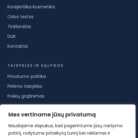
Korėjietiška kosmetika
Odos testas
Tinklaraštis
DUK
Kontaktai
TAISYKLĖS IR SĄLYGOS
Privatumo politika
Pirkimo taisyklės
Prekių grąžinimas
Prekių pristatymo sąlygos
Mes vertiname jūsų privatumą
Paslaugų teikimo sąlygos
Naudojame slapukus, kad pagerintume jūsų naršymo
patirtį, rodytume pritaikytą turinį bei reklamas ir