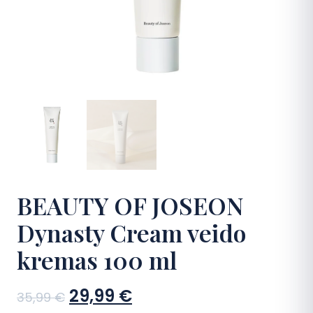
DUK
Kontaktai
Apsipirkti
BEAUTY OF JOSEON
Dynasty Cream veido
kremas 100 ml
Sena
Dabartinė
29,99
€
35,99
€