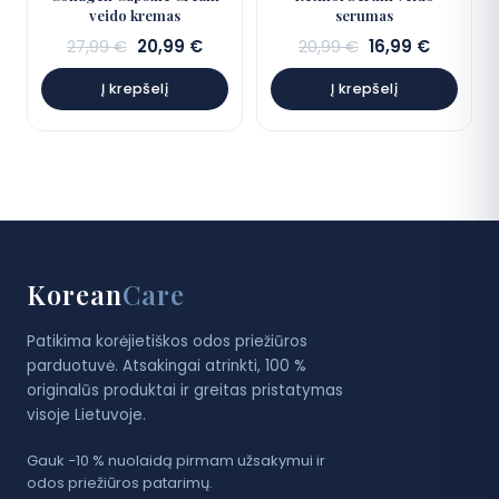
veido kremas
serumas
Sena
Dabartinė
Sena
Dabarti
27,99
€
20,99
€
20,99
€
16,99
€
kaina:
kaina:
kaina:
kaina:
Į krepšelį
Į krepšelį
27,99 €.
20,99 €.
20,99 €.
16,99 €.
Korean
Care
Patikima korėjietiškos odos priežiūros
parduotuvė. Atsakingai atrinkti, 100 %
originalūs produktai ir greitas pristatymas
visoje Lietuvoje.
Gauk −10 % nuolaidą pirmam užsakymui ir
odos priežiūros patarimų.