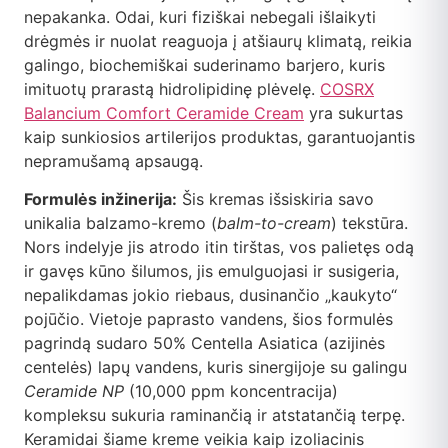
nepakanka. Odai, kuri fiziškai nebegali išlaikyti
drėgmės ir nuolat reaguoja į atšiaurų klimatą, reikia
galingo, biochemiškai suderinamo barjero, kuris
imituotų prarastą hidrolipidinę plėvelę.
COSRX
Balancium Comfort Ceramide Cream
yra sukurtas
kaip sunkiosios artilerijos produktas, garantuojantis
nepramušamą apsaugą.
Formulės inžinerija:
Šis kremas išsiskiria savo
unikalia balzamo-kremo (
balm-to-cream
) tekstūra.
Nors indelyje jis atrodo itin tirštas, vos palietęs odą
ir gavęs kūno šilumos, jis emulguojasi ir susigeria,
nepalikdamas jokio riebaus, dusinančio „kaukyto“
pojūčio. Vietoje paprasto vandens, šios formulės
pagrindą sudaro 50% Centella Asiatica (azijinės
centelės) lapų vandens, kuris sinergijoje su galingu
Ceramide NP
(10,000 ppm koncentracija)
kompleksu sukuria raminančią ir atstatančią terpę.
Keramidai šiame kreme veikia kaip izoliacinis