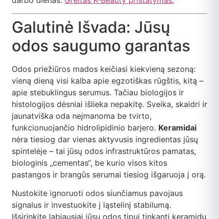
darbo dienas.
Greitas K-Beauty pristatymas.
Galutinė Išvada: Jūsų
odos saugumo garantas
Odos priežiūros mados keičiasi kiekvieną sezoną:
vieną dieną visi kalba apie egzotiškas rūgštis, kitą –
apie stebuklingus serumus. Tačiau biologijos ir
histologijos dėsniai išlieka nepakitę. Sveika, skaidri ir
jaunatviška oda neįmanoma be tvirto,
funkcionuojančio hidrolipidinio barjero.
Keramidai
nėra tiesiog dar vienas aktyvusis ingredientas jūsų
spintelėje – tai jūsų odos infrastruktūros pamatas,
biologinis „cementas“, be kurio visos kitos
pastangos ir brangūs serumai tiesiog išgaruoja į orą.
Nustokite ignoruoti odos siunčiamus pavojaus
signalus ir investuokite į ląstelinį stabilumą.
Išsirinkite labiausiai jūsų odos tipui tinkantį keramidų