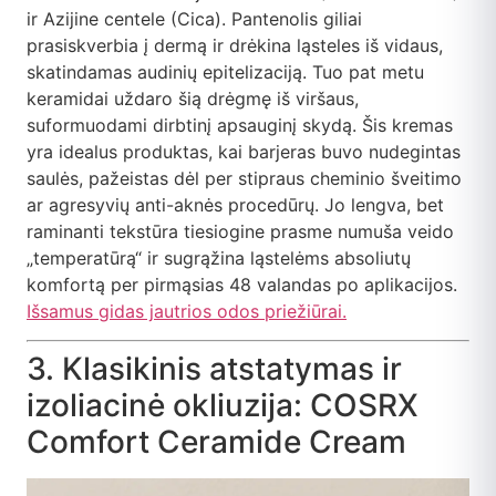
ir Azijine centele (Cica). Pantenolis giliai
prasiskverbia į dermą ir drėkina ląsteles iš vidaus,
skatindamas audinių epitelizaciją. Tuo pat metu
keramidai uždaro šią drėgmę iš viršaus,
suformuodami dirbtinį apsauginį skydą. Šis kremas
yra idealus produktas, kai barjeras buvo nudegintas
saulės, pažeistas dėl per stipraus cheminio šveitimo
ar agresyvių anti-aknės procedūrų. Jo lengva, bet
raminanti tekstūra tiesiogine prasme numuša veido
„temperatūrą“ ir sugrąžina ląstelėms absoliutų
komfortą per pirmąsias 48 valandas po aplikacijos.
Išsamus gidas jautrios odos priežiūrai.
3. Klasikinis atstatymas ir
izoliacinė okliuzija: COSRX
Comfort Ceramide Cream