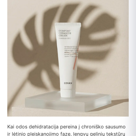
Kai odos dehidratacija pereina į chroniško sausumo
ir lėtinio pleiskanojimo fazę, lengvų gelinių tekstūrų