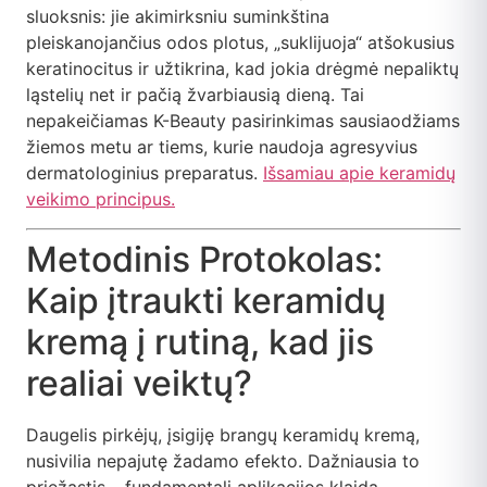
sluoksnis: jie akimirksniu suminkština
pleiskanojančius odos plotus, „suklijuoja“ atšokusius
keratinocitus ir užtikrina, kad jokia drėgmė nepaliktų
ląstelių net ir pačią žvarbiausią dieną. Tai
nepakeičiamas K-Beauty pasirinkimas sausiaodžiams
žiemos metu ar tiems, kurie naudoja agresyvius
dermatologinius preparatus.
Išsamiau apie keramidų
veikimo principus.
Metodinis Protokolas:
Kaip įtraukti keramidų
kremą į rutiną, kad jis
realiai veiktų?
Daugelis pirkėjų, įsigiję brangų keramidų kremą,
nusivilia nepajutę žadamo efekto. Dažniausia to
priežastis – fundamentali aplikacijos klaida.