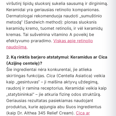
viršutinį lipidų sluoksnį sukelia sausumą ir dirginimą.
Keramidai yra geriausias retinolio kompanionas.
Dermatologai rekomenduoja naudoti „sumuštinio
metodą“ (Sandwich method): plonas sluoksnis
keramidų kremo, tuomet retinolis, ir vėl keramidų
kremas. Tai sušvelnina vitamino A poveikį be
efektyvumo praradimo.
Viskas apie retinolio
naudojimą.
2. Ką rinktis barjero atstatymui: Keramidus ar Cica
(Azijinę centelę)?
Šie ingredientai nėra konkurentai, jie atlieka
skirtingas funkcijas.
Cica
(Centella Asiatica) veikia
kaip „gesintuvas“ – ji malšina aktyvų uždegimą,
raudonį ir ramina receptorius. Keramidai veikia kaip
„statybininkai“ – jie atkuria fizinę odos struktūrą.
Geriausias rezultatas pasiekiamas naudojant
produktus, kurie apjungia abu šiuos ingredientus
(kaip Dr. Althea 345 Relief Cream).
Cica ar