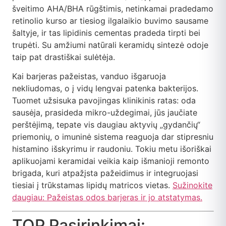
šveitimo AHA/BHA rūgštimis, netinkamai pradedamo
retinolio kurso ar tiesiog ilgalaikio buvimo sausame
šaltyje, ir tas lipidinis cementas pradeda tirpti bei
trupėti. Su amžiumi natūrali keramidų sintezė odoje
taip pat drastiškai sulėtėja.
Kai barjeras pažeistas, vanduo išgaruoja
nekliudomas, o į vidų lengvai patenka bakterijos.
Tuomet užsisuka pavojingas klinikinis ratas: oda
sausėja, prasideda mikro-uždegimai, jūs jaučiate
perštėjimą, tepate vis daugiau aktyvių „gydančių“
priemonių, o imuninė sistema reaguoja dar stipresniu
histamino išskyrimu ir raudoniu. Tokiu metu išoriškai
aplikuojami keramidai veikia kaip išmanioji remonto
brigada, kuri atpažįsta pažeidimus ir integruojasi
tiesiai į trūkstamas lipidų matricos vietas.
Sužinokite
daugiau: Pažeistas odos barjeras ir jo atstatymas.
TOP Pasirinkimai: