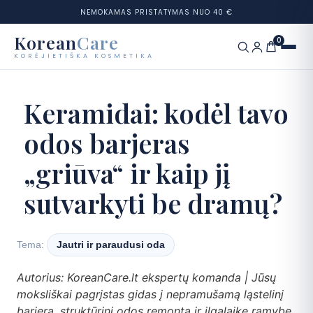
NEMOKAMAS PRISTATYMAS NUO 40 €
Korean
Care
0
KORĖJIETIŠKA KOSMETIKA
Eiti
prie
Prekių ženklai
Keramidai: kodėl tavo
turinio
odos barjeras
Kategorijos
„griūva“ ir kaip jį
Odos tipai
sutvarkyti be dramų?
Rinkiniai
Odos testas
Tema:
Jautri ir paraudusi oda
Autorius: KoreanCare.lt ekspertų komanda | Jūsų
Tinklaraštis
moksliškai pagrįstas gidas į nepramušamą ląstelinį
barjerą, struktūrinį odos remontą ir ilgalaikę ramybę.