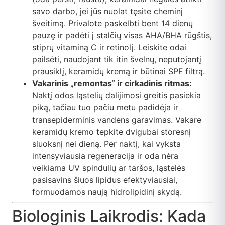
savo darbo, jei jūs nuolat tęsite cheminį
šveitimą. Privalote paskelbti bent 14 dienų
pauzę ir padėti į stalčių visas AHA/BHA rūgštis,
stiprų vitaminą C ir retinolį. Leiskite odai
pailsėti, naudojant tik itin švelnų, neputojantį
prausiklį, keramidų kremą ir būtinai SPF filtrą.
Vakarinis „remontas“ ir cirkadinis ritmas:
Naktį odos ląstelių dalijimosi greitis pasiekia
piką, tačiau tuo pačiu metu padidėja ir
transepiderminis vandens garavimas. Vakare
keramidų kremo tepkite dvigubai storesnį
sluoksnį nei dieną. Per naktį, kai vyksta
intensyviausia regeneracija ir oda nėra
veikiama UV spindulių ar taršos, ląstelės
pasisavins šiuos lipidus efektyviausiai,
formuodamos naują hidrolipidinį skydą.
Biologinis Laikrodis: Kada