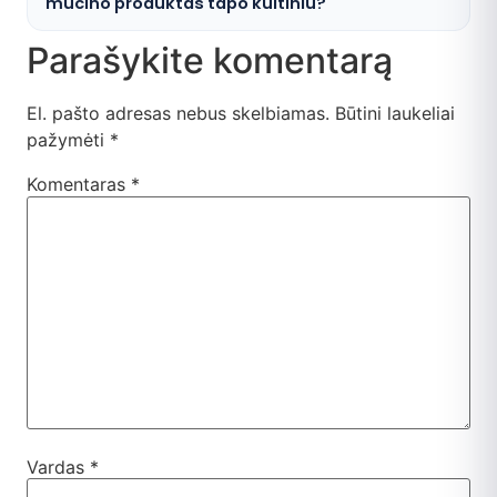
mucino produktas tapo kultiniu?
Parašykite komentarą
El. pašto adresas nebus skelbiamas.
Būtini laukeliai
pažymėti
*
Komentaras
*
Vardas
*