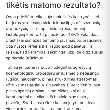
tikėtis matomo rezultato?
Odos priežiūra reikalauja mokslinės kantrybės. Jei
barjeras yra tiesiog šiek tiek nusilpęs dėl sezoninių
oro pokyčių ar trumpalaikio streso, pirminį
histologinį komfortą pajusite per 48–72 valandas:
drastiškai sumažės tempimo jausmas po prausimosi,
oda nustos refleksiškai raudonuoti palietus. Tai
reiškia, kad keramidai sėkmingai užpildė didžiausius
epidermio įtrūkimus.
Tačiau jei barjeras buvo nudegintas agresyvių
kosmetologinių procedūrų ar ilgamečio neteisingo
rūgščių naudojimo, pilnas struktūrinis atstatymas
užtruks mažiausiai 4–6 savaites. Būtent tiek trunka
pilnas ląstelių atsinaujinimo ciklas, kai nauji
keratinocitai nukeliauja iš bazinio sluoksnio į
paviršių. Svarbiausia šioje kelionėje yra ne idealus
vienkartinis produktas, o nepertraukiama,