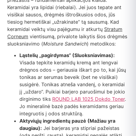
Keramidai yra lipidai (riebalai). Jei juos tepate ant
visiškai sausos, drėgmės ištroškusios odos, jūs
tiesiog hermetiškai „užrakinate“ tą sausumą. Kad
keramidai veiktų visu pajėgumu ir atkurtų
Stratum
Corneum
vientisumą, privalote laikytis šios drėgmės
sluoksniavimo (
Moisture Sandwich
) metodikos:
Ląstelių „pagirdymas“ (Sluoksniavimas):
Visada tepkite keramidų kremą ant lengvai
drėgnos odos – geriausia iškart po to, kai jūsų
tonikas ar serumas beveik (bet ne visiškai)
susigėrė. Tonikas atneša vandenį, o keramidai
jį „uždaro“. Puikiai barjero paruošimui be jokio
dirginimo tiks
ROUND LAB 1025 Dokdo Toner
.
Jo mineralinė bazė padės keramidams geriau
integruotis į odos struktūrą.
Aktyviųjų ingredientų pauzė (Mažiau yra
daugiau):
Jei barjeras yra stipriai pažeistas
(oda peršti, rausta), keramidai negalės atlikti