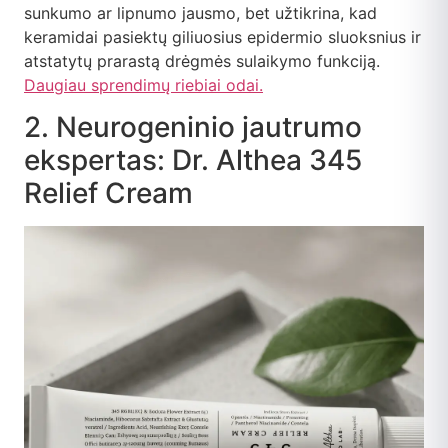
sunkumo ar lipnumo jausmo, bet užtikrina, kad
keramidai pasiektų giliuosius epidermio sluoksnius ir
atstatytų prarastą drėgmės sulaikymo funkciją.
Daugiau sprendimų riebiai odai.
2. Neurogeninio jautrumo
ekspertas: Dr. Althea 345
Relief Cream