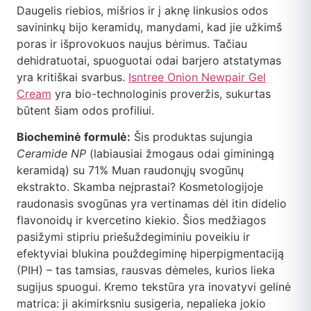
Daugelis riebios, mišrios ir į aknę linkusios odos
savininkų bijo keramidų, manydami, kad jie užkimš
poras ir išprovokuos naujus bėrimus. Tačiau
dehidratuotai, spuoguotai odai barjero atstatymas
yra kritiškai svarbus.
Isntree Onion Newpair Gel
Cream
yra bio-technologinis proveržis, sukurtas
būtent šiam odos profiliui.
Biocheminė formulė:
Šis produktas sujungia
Ceramide NP
(labiausiai žmogaus odai giminingą
keramidą) su 71% Muan raudonųjų svogūnų
ekstrakto. Skamba neįprastai? Kosmetologijoje
raudonasis svogūnas yra vertinamas dėl itin didelio
flavonoidų ir kvercetino kiekio. Šios medžiagos
pasižymi stipriu priešuždegiminiu poveikiu ir
efektyviai blukina použdegiminę hiperpigmentaciją
(PIH) – tas tamsias, rausvas dėmeles, kurios lieka
sugijus spuogui. Kremo tekstūra yra inovatyvi gelinė
matrica: ji akimirksniu susigeria, nepalieka jokio