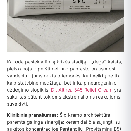
Kai oda pasiekia ūmią krizės stadiją – „dega“, kaista,
pleiskanoja ir peršti net nuo paprasto prausimosi
vandeniu – jums reikia priemonės, kuri veiktų ne tik
kaip statybinė medžiaga, bet ir kaip neurogeninio
uždegimo slopiklis.
Dr. Althea 345 Relief Cream
yra
sukurtas būtent tokioms ekstremalioms reakcijoms
suvaldyti.
Klinikinis pranašumas:
Šio kremo architektūra
paremta galinga sinergija: keramidai čia sujungti su
aukštos koncentracijos Pantenoliu (Provitaminu B5)