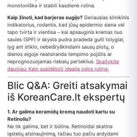
monotoniška ir stabili kasdienė rutina.
Kaip žinoti, kad barjeras sugijo?
Geriausias klinikinis
indikatorius, rodantis, kad jūsų epidermio siena vėl
tapo tvirta ir vientisa – kai apsauginis kremas nuo
saulės (SPF) ir skysta pudra pradeda gulti tolygiai,
lyg ant stiklo, nebeišryškindami sausų plotų, o
dienos eigoje neatsiranda tempimo pojūtis ar
neprognozuojamas riebalų perteklius.
Skaitykite
daugiau: Kaip susidėlioti idealią odos rutiną.
Blic Q&A: Greiti atsakymai
iš KoreanCare.lt ekspertų
1. Ar galima keramidų kremą naudoti kartu su
Retinoliu?
Ne tik galima, bet ir būtina. Retinoidai skatina
ląstelių atsinaujinimą, tačiau tuo pačiu ardydami