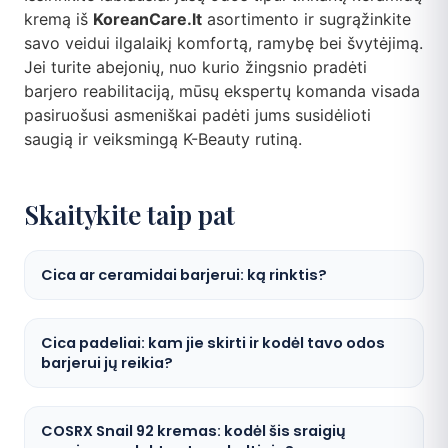
kremą iš
KoreanCare.lt
asortimento ir sugrąžinkite
savo veidui ilgalaikį komfortą, ramybę bei švytėjimą.
Jei turite abejonių, nuo kurio žingsnio pradėti
barjero reabilitaciją, mūsų ekspertų komanda visada
pasiruošusi asmeniškai padėti jums susidėlioti
saugią ir veiksmingą K-Beauty rutiną.
Skaitykite taip pat
Cica ar ceramidai barjerui: ką rinktis?
Cica padeliai: kam jie skirti ir kodėl tavo odos
barjerui jų reikia?
COSRX Snail 92 kremas: kodėl šis sraigių