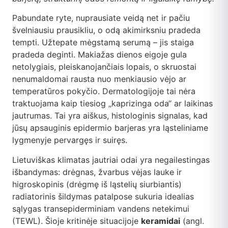
DUK
Pabundate ryte, nuprausiate veidą net ir pačiu
Kontaktai
švelniausiu prausikliu, o odą akimirksniu pradeda
tempti. Užtepate mėgstamą serumą – jis staiga
pradeda deginti. Makiažas dienos eigoje gula
Apsipirkti
netolygiais, pleiskanojančiais lopais, o skruostai
nenumaldomai rausta nuo menkiausio vėjo ar
temperatūros pokyčio. Dermatologijoje tai nėra
traktuojama kaip tiesiog „kaprizinga oda“ ar laikinas
jautrumas. Tai yra aiškus, histologinis signalas, kad
jūsų apsauginis epidermio barjeras yra ląsteliniame
lygmenyje pervargęs ir suiręs.
Lietuviškas klimatas jautriai odai yra negailestingas
išbandymas: drėgnas, žvarbus vėjas lauke ir
higroskopinis (drėgmę iš ląstelių siurbiantis)
radiatorinis šildymas patalpose sukuria idealias
sąlygas transepiderminiam vandens netekimui
(TEWL). Šioje kritinėje situacijoje
keramidai
(angl.