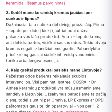
Keramidai: išsamus palyginimas.
3. Kodėl mano keramidų kremas jaučiasi per
sunkus ir lipnus?
Dažniausiai taip nutinka dėl dviejų priežasčių. Pirma
– tepate per didelį kiekį (jautriai odai dažnai
pakanka vos lašo produkto). Antra – tepate kremą
ant dehidratuotos, visiškai sausos odos. Tokiu atveju
kremas negali sklandžiai emulguotis. Pabandykite
prieš kremą gausiai sudrėkinti veidą vandeniniu
toniku arba lengva esencija.
4. Kaip greitai produktai pasieks mane Lietuvoje?
Pažeistas odos barjeras reikalauja skubios
intervencijos. Visi paminėti Isntree, COSRX ir Dr.
Althea keramidų produktai yra mūsų asmeniniame
sandėlyje Lietuvoje. Užsakymus paruošiame tą pačią
dieną, todėl siuntinį per Omniva, LP Express ar DPD
paštomatus gausite itin operatyviai – vos per 1–2