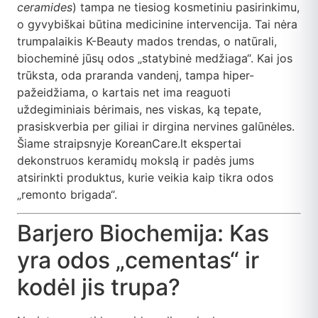
ceramides
) tampa ne tiesiog kosmetiniu pasirinkimu,
o gyvybiškai būtina medicinine intervencija. Tai nėra
trumpalaikis K-Beauty mados trendas, o natūrali,
biocheminė jūsų odos „statybinė medžiaga“. Kai jos
trūksta, oda praranda vandenį, tampa hiper-
pažeidžiama, o kartais net ima reaguoti
uždegiminiais bėrimais, nes viskas, ką tepate,
prasiskverbia per giliai ir dirgina nervines galūnėles.
Šiame straipsnyje KoreanCare.lt ekspertai
dekonstruos keramidų mokslą ir padės jums
atsirinkti produktus, kurie veikia kaip tikra odos
„remonto brigada“.
Barjero Biochemija: Kas
yra odos „cementas“ ir
kodėl jis trupa?