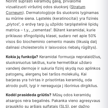
Norint suprasti keramidų galią, privalome
vizualizuoti viršutinį odos sluoksnį (
Stratum
Corneum
). Dermatologijoje šis sluoksnis lyginamas
su mūrine siena. Ląstelės (keratinocitai) yra fizinės
„plytos“, o erdvę tarp jų užpildo tarpląstelinė lipidų
matrica – t.y., „cementas“. Būtent keramidai, kurie
priklauso sfingolipidų klasei, sudaro net apie 50%
visos šio biocheminio cemento masės (likusią dalį
dalinasi cholesterolis ir laisvosios riebalų rūgštys).
Kokia jų funkcija?
Keramidai formuoja nepralaidžius,
sluoksniuotus lakštus, kurie hermetiškai uždaro
vandenį dermoje ir sukuria fizinį skydą nuo aplinkos
patogenų, alergenų bei taršos molekulių. Kai
barjeras yra tvirtas ir prisotintas keramidų, oda
atrodo putli, lygi ir nereaguoja į išorinius dirgiklius.
Kodėl prasideda griūtis?
Mūsų odos keramidų
atsargos nėra begalinės. Pakanka vieno agresyvaus
prausiklio su aršiais sulfatais (SLS), per dažno