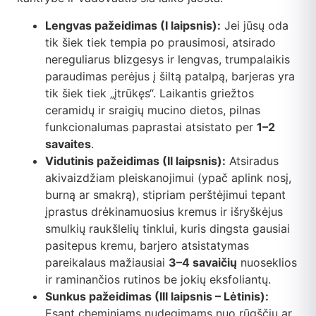
Lengvas pažeidimas (I laipsnis):
Jei jūsų oda
tik šiek tiek tempia po prausimosi, atsirado
nereguliarus blizgesys ir lengvas, trumpalaikis
paraudimas perėjus į šiltą patalpą, barjeras yra
tik šiek tiek „įtrūkęs“. Laikantis griežtos
ceramidų ir sraigių mucino dietos, pilnas
funkcionalumas paprastai atsistato per
1–2
savaites
.
Vidutinis pažeidimas (II laipsnis):
Atsiradus
akivaizdžiam pleiskanojimui (ypač aplink nosį,
burną ar smakrą), stipriam perštėjimui tepant
įprastus drėkinamuosius kremus ir išryškėjus
smulkių raukšlelių tinklui, kuris dingsta gausiai
pasitepus kremu, barjero atsistatymas
pareikalaus mažiausiai
3–4 savaičių
nuoseklios
ir raminančios rutinos be jokių eksfoliantų.
Sunkus pažeidimas (III laipsnis – Lėtinis):
Esant cheminiams nudegimams nuo rūgščių ar