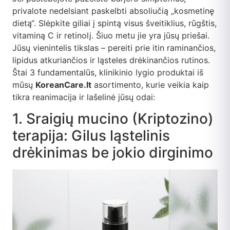
privalote nedelsiant paskelbti absoliučią „kosmetinę
dietą“. Slėpkite giliai į spintą visus šveitiklius, rūgštis,
vitaminą C ir retinolį. Šiuo metu jie yra jūsų priešai.
Jūsų vienintelis tikslas – pereiti prie itin raminančios,
lipidus atkuriančios ir ląsteles drėkinančios rutinos.
Štai 3 fundamentalūs, klinikinio lygio produktai iš
mūsų
KoreanCare.lt
asortimento, kurie veikia kaip
tikra reanimacija ir lašelinė jūsų odai:
1. Sraigių mucino (Kriptozino)
terapija: Gilus ląstelinis
drėkinimas be jokio dirginimo