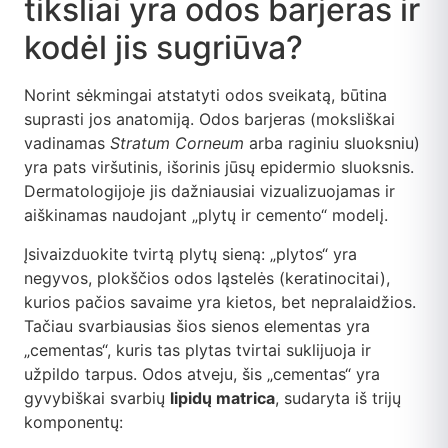
tiksliai yra odos barjeras ir
kodėl jis sugriūva?
Norint sėkmingai atstatyti odos sveikatą, būtina
suprasti jos anatomiją. Odos barjeras (moksliškai
vadinamas
Stratum Corneum
arba raginiu sluoksniu)
yra pats viršutinis, išorinis jūsų epidermio sluoksnis.
Dermatologijoje jis dažniausiai vizualizuojamas ir
aiškinamas naudojant „plytų ir cemento“ modelį.
Įsivaizduokite tvirtą plytų sieną: „plytos“ yra
negyvos, plokščios odos ląstelės (keratinocitai),
kurios pačios savaime yra kietos, bet nepralaidžios.
Tačiau svarbiausias šios sienos elementas yra
„cementas“, kuris tas plytas tvirtai suklijuoja ir
užpildo tarpus. Odos atveju, šis „cementas“ yra
gyvybiškai svarbių
lipidų matrica
, sudaryta iš trijų
komponentų: