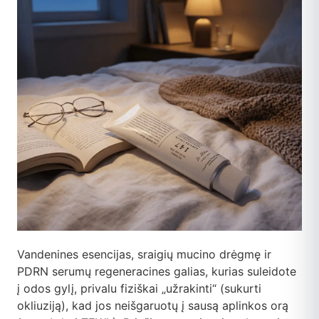
Vandenines esencijas, sraigių mucino drėgmę ir
PDRN serumų regeneracines galias, kurias suleidote
į odos gylį, privalu fiziškai „užrakinti“ (sukurti
okliuziją), kad jos neišgaruotų į sausą aplinkos orą