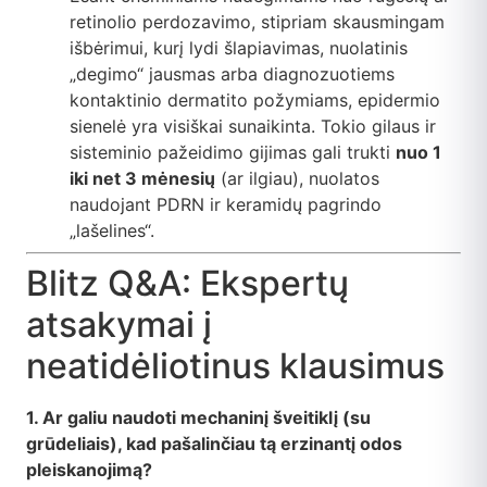
retinolio perdozavimo, stipriam skausmingam
išbėrimui, kurį lydi šlapiavimas, nuolatinis
„degimo“ jausmas arba diagnozuotiems
kontaktinio dermatito požymiams, epidermio
sienelė yra visiškai sunaikinta. Tokio gilaus ir
sisteminio pažeidimo gijimas gali trukti
nuo 1
iki net 3 mėnesių
(ar ilgiau), nuolatos
naudojant PDRN ir keramidų pagrindo
„lašelines“.
Blitz Q&A: Ekspertų
atsakymai į
neatidėliotinus klausimus
1. Ar galiu naudoti mechaninį šveitiklį (su
grūdeliais), kad pašalinčiau tą erzinantį odos
pleiskanojimą?