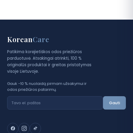
Korean
Care
Patikima korėjietiškos odos priežiūros
parduotuvė. Atsakingai atrinkti, 100 %
originalūs produktai ir greitas pristatymas
visoje Lietuvoje.
Gauk −10 % nuolaidą pirmam užsakymui ir
odos priežiūros patarimų.
Gauti