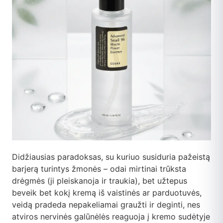
Didžiausias paradoksas, su kuriuo susiduria pažeistą
barjerą turintys žmonės – odai mirtinai trūksta
drėgmės (ji pleiskanoja ir traukia), bet užtepus
beveik bet kokį kremą iš vaistinės ar parduotuvės,
veidą pradeda nepakeliamai graužti ir deginti, nes
atviros nervinės galūnėlės reaguoja į kremo sudėtyje