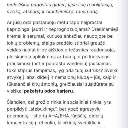
DUK
moksliškai pagrįstas gidas į ląstelinę reabilitaciją,
sveiką, atsparią ir biochemiškai ramią odą.
Kontaktai
Ar jūsų oda pastaruoju metu tapo neįprastai
kaprizinga, jautri ir neprognozuojama? Drėkinamieji
Apsipirkti
kremai ir serumai, kuriuos anksčiau naudojote be
jokių problemų, staiga pradėjo stipriai graužti,
veidas nuolat ir be aiškios priežasties raudonuoja,
pleiskanoja aplink nosį ar burną, o po kiekvieno
prausimosi (net ir paprastu vandeniu) jaučiamas
toks stiprus tempimas, lyg oda tuoj sutrūks? Sveiki
atvykę į labai didelį ir nemalonų klubą – jūs, kaip ir
tūkstančiai kitų žmonių, greičiausiai susidūrėte su
visiškai
pažeistu odos barjeru
.
Šiandien, kai grožio rinka ir socialiniai tinklai yra
perpildyti „stebuklingų“, bet ypač agresyvių
priemonių – stiprių AHA/BHA rūgščių, didelių
koncentracijų retinolio, klinikinių šveitiklių ir