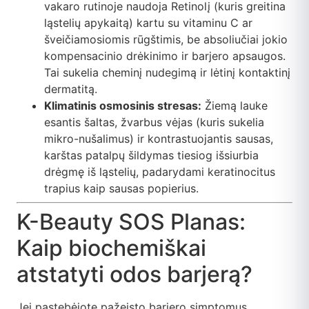
vakaro rutinoje naudoja Retinolį (kuris greitina
ląstelių apykaitą) kartu su vitaminu C ar
šveičiamosiomis rūgštimis, be absoliučiai jokio
kompensacinio drėkinimo ir barjero apsaugos.
Tai sukelia cheminį nudegimą ir lėtinį kontaktinį
dermatitą.
Klimatinis osmosinis stresas:
Žiemą lauke
esantis šaltas, žvarbus vėjas (kuris sukelia
mikro-nušalimus) ir kontrastuojantis sausas,
karštas patalpų šildymas tiesiog išsiurbia
drėgmę iš ląstelių, padarydami keratinocitus
trapius kaip sausas popierius.
K-Beauty SOS Planas:
Kaip biochemiškai
atstatyti odos barjerą?
Jei pastebėjote pažeisto barjero simptomus,