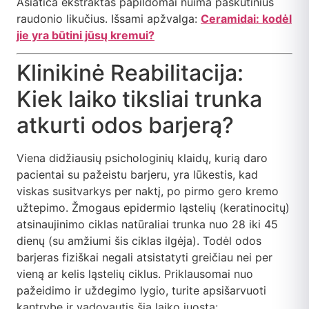
Asiatica ekstraktas papildomai nuima paskutinius
raudonio likučius. Išsami apžvalga:
Ceramidai: kodėl
jie yra būtini jūsų kremui?
Klinikinė Reabilitacija:
Kiek laiko tiksliai trunka
atkurti odos barjerą?
Viena didžiausių psichologinių klaidų, kurią daro
pacientai su pažeistu barjeru, yra lūkestis, kad
viskas susitvarkys per naktį, po pirmo gero kremo
užtepimo. Žmogaus epidermio ląstelių (keratinocitų)
atsinaujinimo ciklas natūraliai trunka nuo 28 iki 45
dienų (su amžiumi šis ciklas ilgėja). Todėl odos
barjeras fiziškai negali atsistatyti greičiau nei per
vieną ar kelis ląstelių ciklus. Priklausomai nuo
pažeidimo ir uždegimo lygio, turite apsišarvuoti
kantrybe ir vadovautis šia laiko juosta: