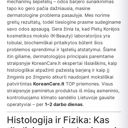
mechaninių šepetėlių – odos barjero sunaikinimas
tapo ko gero pačia dažniausia, masine
dermatologine problema pasaulyje. Mes norime
greitų rezultatų, todėl tiesiogine prasme sudeginame
savo odos apsaugą. Gera žinia ta, kad Pietų Korėjos
kosmetikos mokslo (K-Beauty) laboratorijos yra
tobulai, biochemiškai pritaikytos būtent šios
problemos sprendimui ir ląstelių atstatymui. Šiame
itin giliame, dermatologijos principais paremtame
straipsnyje KoreanCare.lt ekspertai išsiaiškins, kaip
histologiškai atpažinti pažeistą barjerą ir kaip jį
žingsnis po žingsnio atkurti naudojant moksliškai
patvirtintas
KoreanCare.lt
TOP priemones. Visus
straipsnyje paminėtus produktus iš mūsų asmeninio,
kontroliuojamo klimato sandėlio Lietuvoje gausite
operatyviai – per
1–2 darbo dienas
.
Histologija ir Fizika: Kas