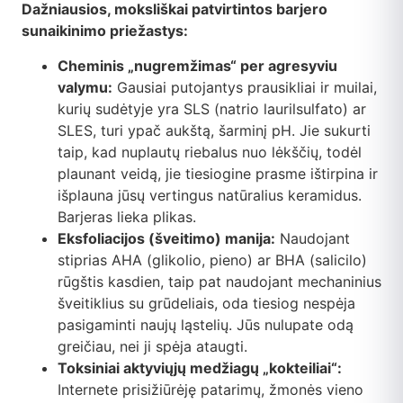
Dažniausios, moksliškai patvirtintos barjero
sunaikinimo priežastys:
Cheminis „nugremžimas“ per agresyviu
valymu:
Gausiai putojantys prausikliai ir muilai,
kurių sudėtyje yra SLS (natrio laurilsulfato) ar
SLES, turi ypač aukštą, šarminį pH. Jie sukurti
taip, kad nuplautų riebalus nuo lėkščių, todėl
plaunant veidą, jie tiesiogine prasme ištirpina ir
išplauna jūsų vertingus natūralius keramidus.
Barjeras lieka plikas.
Eksfoliacijos (šveitimo) manija:
Naudojant
stiprias AHA (glikolio, pieno) ar BHA (salicilo)
rūgštis kasdien, taip pat naudojant mechaninius
šveitiklius su grūdeliais, oda tiesiog nespėja
pasigaminti naujų ląstelių. Jūs nulupate odą
greičiau, nei ji spėja ataugti.
Toksiniai aktyviųjų medžiagų „kokteiliai“:
Internete prisižiūrėję patarimų, žmonės vieno