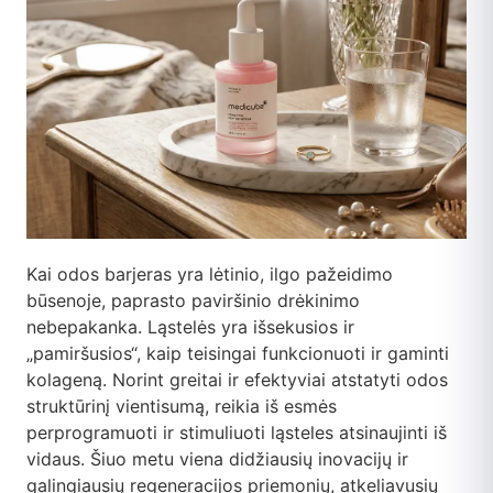
Kai odos barjeras yra lėtinio, ilgo pažeidimo
būsenoje, paprasto paviršinio drėkinimo
nebepakanka. Ląstelės yra išsekusios ir
„pamiršusios“, kaip teisingai funkcionuoti ir gaminti
kolageną. Norint greitai ir efektyviai atstatyti odos
struktūrinį vientisumą, reikia iš esmės
perprogramuoti ir stimuliuoti ląsteles atsinaujinti iš
vidaus. Šiuo metu viena didžiausių inovacijų ir
galingiausių regeneracijos priemonių, atkeliavusių