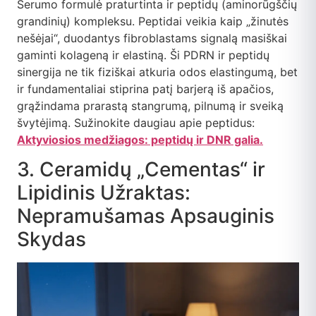
Serumo formulė praturtinta ir peptidų (aminorūgščių
grandinių) kompleksu. Peptidai veikia kaip „žinutės
nešėjai“, duodantys fibroblastams signalą masiškai
gaminti kolageną ir elastiną. Ši PDRN ir peptidų
sinergija ne tik fiziškai atkuria odos elastingumą, bet
ir fundamentaliai stiprina patį barjerą iš apačios,
grąžindama prarastą stangrumą, pilnumą ir sveiką
švytėjimą. Sužinokite daugiau apie peptidus:
Aktyviosios medžiagos: peptidų ir DNR galia.
3. Ceramidų „Cementas“ ir
Lipidinis Užraktas:
Nepramušamas Apsauginis
Skydas