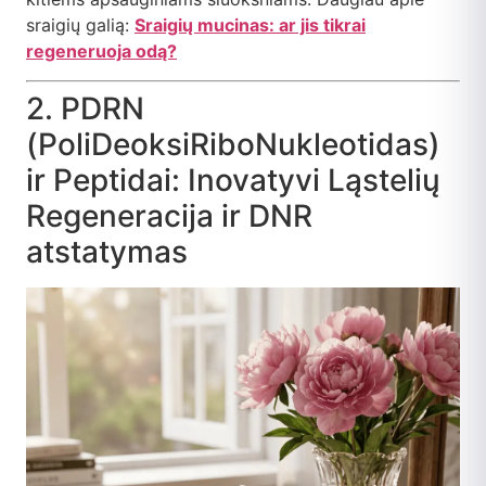
sraigių galią:
Sraigių mucinas: ar jis tikrai
regeneruoja odą?
2. PDRN
(PoliDeoksiRiboNukleotidas)
ir Peptidai: Inovatyvi Ląstelių
Regeneracija ir DNR
atstatymas