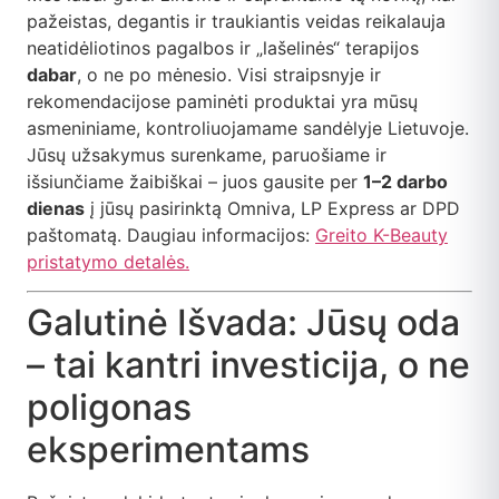
pažeistas, degantis ir traukiantis veidas reikalauja
neatidėliotinos pagalbos ir „lašelinės“ terapijos
dabar
, o ne po mėnesio. Visi straipsnyje ir
rekomendacijose paminėti produktai yra mūsų
asmeniniame, kontroliuojamame sandėlyje Lietuvoje.
Jūsų užsakymus surenkame, paruošiame ir
išsiunčiame žaibiškai – juos gausite per
1–2 darbo
dienas
į jūsų pasirinktą Omniva, LP Express ar DPD
paštomatą. Daugiau informacijos:
Greito K-Beauty
pristatymo detalės.
Galutinė Išvada: Jūsų oda
– tai kantri investicija, o ne
poligonas
eksperimentams