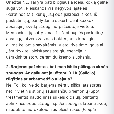
Griežtai NE. Tai yra pati blogiausia idėja, kokią galite
sugalvoti. Pleiskanos yra negyvos ląstelės
(keratinocitai), kurių jūsų oda įsikibusi laikosi iš
paskutiniųjų, bandydama sukurti bent kažkokį
apsauginį skydą uždegimo pažeistoje vietoje.
Mechaninis jų nutrynimas fiziškai nuplėš paskutinę
apsaugą, atvers žaizdas bakterijoms ir pailgins
gijimą keliomis savaitėmis. Vietoj šveitimo, gausiai
„išmirkykite“ pleiskanas sraigių esencija ir
užrakinkite storu ceramidų kremo sluoksniu.
2. Barjeras pažeistas, bet man iškilo pūlingas aknės
spuogas. Ar galiu ant jo užtepti BHA (Salicilo)
rūgšties ar arbatmedžio aliejaus?
Ne. Tol, kol veido barjeras nėra visiškai atsistatęs,
net ir vietinis stiprių sausinančių priemonių (Spot
treatments) naudojimas sukels didžiulį, plintantį
aplinkinės odos uždegimą. Jei spuogas labai trukdo,
naudokite hidrokoloidinius pleistriukus (
Pimple