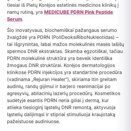
tiesiai iš Pietų Korėjos estetinės medicinos klinikų į
namų rutiną, yra
MEDICUBE PDRN Pink Peptide
Serum
.
Šio inovatyvaus, biochemiškai pažangaus serumo
žvaigždė yra PDRN (PoliDeoksiRiboNukleotidas) –
tai išgrynintas, labai mažos molekulinės masės lašišų
spermos DNR ekstraktas. Skamba egzotiškai, tačiau
PDRN molekulinė struktūra yra beveik identiška
žmogaus DNR struktūrai. Korėjos dermatologijos
klinikose PDRN injekcijos yra standartinė procedūra
(vadinama „Rejuran Healer“), skiriama itin greitam
audinių, randų gijimui ir barjero reanimacijai po
agresyvių, abliacinių lazerių procedūrų. Kosmetikos
sudėtyje esantis PDRN neria giliai į dermą, kur
atlieka tiesioginį ląstelių DNR remontą, aktyvuoja
ląstelių dalijimąsi ir stipriai stimuliuoja kraujotaką
pažeistuose audiniuose.