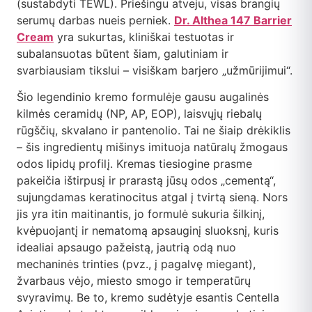
(sustabdyti TEWL). Priešingu atveju, visas brangių
serumų darbas nueis perniek.
Dr. Althea 147 Barrier
Cream
yra sukurtas, kliniškai testuotas ir
subalansuotas būtent šiam, galutiniam ir
svarbiausiam tikslui – visiškam barjero „užmūrijimui“.
Šio legendinio kremo formulėje gausu augalinės
kilmės ceramidų (NP, AP, EOP), laisvųjų riebalų
rūgščių, skvalano ir pantenolio. Tai ne šiaip drėkiklis
– šis ingredientų mišinys imituoja natūralų žmogaus
odos lipidų profilį. Kremas tiesiogine prasme
pakeičia ištirpusį ir prarastą jūsų odos „cementą“,
sujungdamas keratinocitus atgal į tvirtą sieną. Nors
jis yra itin maitinantis, jo formulė sukuria šilkinį,
kvėpuojantį ir nematomą apsauginį sluoksnį, kuris
idealiai apsaugo pažeistą, jautrią odą nuo
mechaninės trinties (pvz., į pagalvę miegant),
žvarbaus vėjo, miesto smogo ir temperatūrų
svyravimų. Be to, kremo sudėtyje esantis Centella