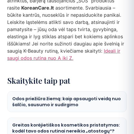
atrinktus, barjerą tausojančius „SOS“ produktus
rasite
KoreanCare.lt
asortimente. Svarbiausia –
būkite kantrūs, nuoseklūs ir nepasiduokite panikai.
Leiskite ląstelėms atlikti savo darbą, atsinaujinti ir
pamatysite – jūsų oda vėl taps tvirta, gyvybinga,
elastinga ir lyg stiklas atspari bet kokiems aplinkos
iššūkiams! Jei norite sužinoti daugiau apie švelnią ir
saugią K-Beauty rutiną, kviečiame skaityti:
Ideali ir
saugi odos rutina nuo A iki Z.
Skaitykite taip pat
Odos priežiūra žiemą: kaip apsaugoti veidą nuo
šalčio, sausumo ir sudirgimo
Greitas korėjietiškos kosmetikos pristatymas:
kodėl tavo odos rutinai nereikia „atostogų“?