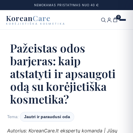
NEMOKAMAS PRISTATYMAS NUO 40 €
Korean
Care
0
KORĖJIETIŠKA KOSMETIKA
Eiti
prie
Prekių ženklai
Pažeistas odos
turinio
barjeras: kaip
Kategorijos
atstatyti ir apsaugoti
Odos tipai
odą su korėjietiška
Rinkiniai
kosmetika?
Odos testas
Tema:
Jautri ir paraudusi oda
Tinklaraštis
Autorius: KoreanCare.lt ekspertų komanda | Jūsų