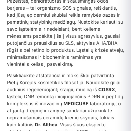
Pažeistas, dehidratuotas ir skausmingas odos
barjeras – tai organizmo SOS signalas, reiškiantis,
kad jūsų epidermiui skubiai reikia ramybės oazės ir
pamatinių statybinių medžiagų. Nustokite kariauti su
savo ląstelėmis ir nedelsiant, bent keliems
mėnesiams padėkite į šalį visus agresyvius, gausiai
putojančius prausiklius su SLS, aktyvias AHA/BHA
rūgštis bei retinolio produktus. Ląstelių krizės atveju,
minimalizmas ir biocheminis raminimas yra
vienintelis kelias į pasveikimą.
Pasikliaukite atstatančia ir moksliškai patvirtinta
Pietų Korėjos kosmetikos filosofija. Naudokite giliai
audinius regeneruojantį sraigių muciną iš
COSRX
,
ląstelių DNR remontą inicijuojančius PDRN ir peptidų
kompleksus iš inovacinių
MEDICUBE
laboratorijų, o
atgautą drėgmę ir ramybę sandariai užrakinkite
nepramušamais ceramidų kremų skydais, tokiais
kaip kultinis
Dr. Althea
. Visus šiuos ekspertų