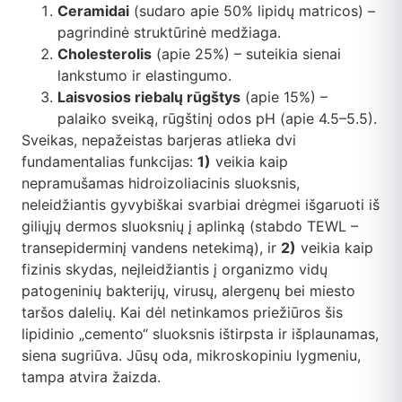
Ceramidai
(sudaro apie 50% lipidų matricos) –
pagrindinė struktūrinė medžiaga.
Cholesterolis
(apie 25%) – suteikia sienai
lankstumo ir elastingumo.
Laisvosios riebalų rūgštys
(apie 15%) –
palaiko sveiką, rūgštinį odos pH (apie 4.5–5.5).
Sveikas, nepažeistas barjeras atlieka dvi
fundamentalias funkcijas:
1)
veikia kaip
nepramušamas hidroizoliacinis sluoksnis,
neleidžiantis gyvybiškai svarbiai drėgmei išgaruoti iš
giliųjų dermos sluoksnių į aplinką (stabdo TEWL –
transepiderminį vandens netekimą), ir
2)
veikia kaip
fizinis skydas, neįleidžiantis į organizmo vidų
patogeninių bakterijų, virusų, alergenų bei miesto
taršos dalelių. Kai dėl netinkamos priežiūros šis
lipidinio „cemento“ sluoksnis ištirpsta ir išplaunamas,
siena sugriūva. Jūsų oda, mikroskopiniu lygmeniu,
tampa atvira žaizda.