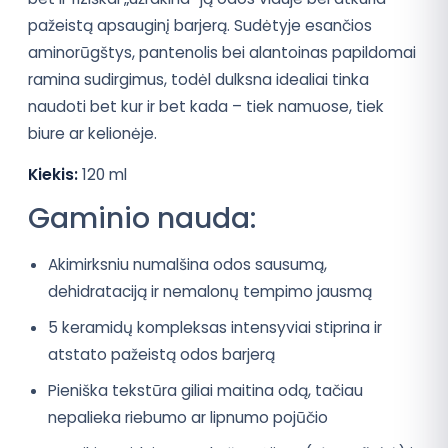
pažeistą apsauginį barjerą. Sudėtyje esančios
aminorūgštys, pantenolis bei alantoinas papildomai
ramina sudirgimus, todėl dulksna idealiai tinka
naudoti bet kur ir bet kada – tiek namuose, tiek
biure ar kelionėje.
Kiekis:
120 ml
Gaminio nauda:
Akimirksniu numalšina odos sausumą,
dehidrataciją ir nemalonų tempimo jausmą
5 keramidų kompleksas intensyviai stiprina ir
atstato pažeistą odos barjerą
Pieniška tekstūra giliai maitina odą, tačiau
nepalieka riebumo ar lipnumo pojūčio