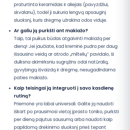
praturtinta keramidais ir aliejais (pavyzdžiui,
skvalanu), todėl ji sukuria lengvą apsauginį
sluoksnį, kuris drėgmę užrakina odos viduje.
Ar galiu ją purkšti ant makiažo?
Taip, tai puikus būdas atgaivinti makiažą per
dieną! Jei jaučiate, kad kreminė pudra per daug
išsausino veidą ar atrodo „miltelių“ pavidalo, ši
dulksna akimirksniu sugrąžins odai natūralią,
gyvybingą išvaizdą ir drėgmę, nesugadindama
paties makiažo.
Kaip teisingai ją integruoti į savo kasdienę
rutiną?
Priemonė yra labai universali. Galite ją naudoti
iškart po prausimosi vietoj įprasto toniko, purkšti
per dieną pajutus sausumą arba naudoti kaip
papildomą drėkinimo sluoksnį prieš tepant