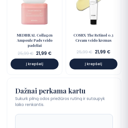
MEDIHEAL Collagen
COSRX The Retinol 0.3
Ampoule Pads veido
Cream veido kremas
padeliai
Sena
Dabarti
25,99
€
21,99
€
Sena
Dabartinė
25,99
€
21,99
€
kaina:
kaina:
kaina:
kaina:
25,99 €.
21,99 €.
Į krepšelį
Į krepšelį
25,99 €.
21,99 €.
Dažnai perkama kartu
Sukurk pilną odos priežiūros rutiną ir sutaupyk
laiko renkantis.