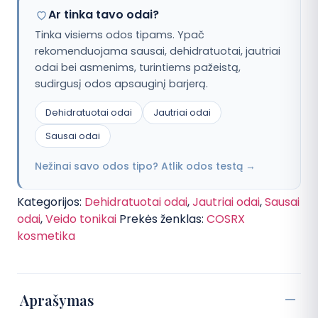
Ar tinka tavo odai?
Tinka visiems odos tipams. Ypač
rekomenduojama sausai, dehidratuotai, jautriai
odai bei asmenims, turintiems pažeistą,
sudirgusį odos apsauginį barjerą.
Dehidratuotai odai
Jautriai odai
Sausai odai
Nežinai savo odos tipo? Atlik odos testą →
Kategorijos:
Dehidratuotai odai
,
Jautriai odai
,
Sausai
odai
,
Veido tonikai
Prekės ženklas:
COSRX
kosmetika
Aprašymas