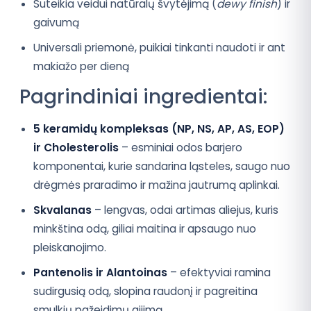
Suteikia veidui natūralų švytėjimą (
dewy finish
) ir
gaivumą
Universali priemonė, puikiai tinkanti naudoti ir ant
makiažo per dieną
Pagrindiniai ingredientai:
5 keramidų kompleksas (NP, NS, AP, AS, EOP)
ir Cholesterolis
– esminiai odos barjero
komponentai, kurie sandarina ląsteles, saugo nuo
drėgmės praradimo ir mažina jautrumą aplinkai.
Skvalanas
– lengvas, odai artimas aliejus, kuris
minkština odą, giliai maitina ir apsaugo nuo
pleiskanojimo.
Pantenolis ir Alantoinas
– efektyviai ramina
sudirgusią odą, slopina raudonį ir pagreitina
smulkių pažeidimų gijimą.