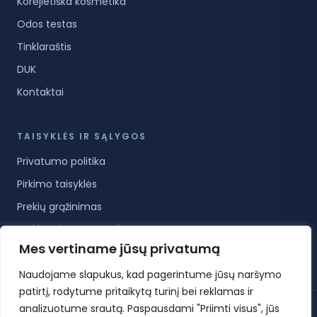
Korėjietiška kosmetika
Odos testas
Tinklaraštis
DUK
Kontaktai
TAISYKLĖS IR SĄLYGOS
Privatumo politika
Pirkimo taisyklės
Prekių grąžinimas
Prekių pristatymo sąlygos
Mes vertiname jūsų privatumą
Paslaugų teikimo sąlygos
Naudojame slapukus, kad pagerintume jūsų naršymo
patirtį, rodytume pritaikytą turinį bei reklamas ir
analizuotume srautą. Paspausdami "Priimti visus", jūs
© 2026 KoreanCare.lt · Visos teisės saugomos ·