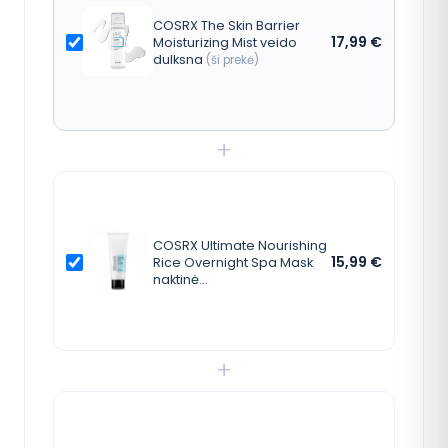
COSRX The Skin Barrier
17,99
€
Moisturizing Mist veido
dulksna
(ši prekė)
+
COSRX Ultimate Nourishing
15,99
€
Rice Overnight Spa Mask
naktinė…
+