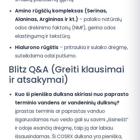
Amino rūgščių kompleksas (Serinas,
Alaninas, Argininas ir kt.)
– palaiko natūralų
odos drėkinimo faktorių (NMF), gerina odos
elastingumą ir tekstūrą.
Hialurono rūgštis
– pritraukia ir sulaiko drėgmę,
suteikdama odai putlumo.
Blitz Q&A (Greiti klausimai
ir atsakymai)
Kuo ši pieniška dulksna skiriasi nuo paprasto
terminio vandens ar vandeninių dulksnų?
Įprastas terminis ar paprastas vanduo
išgaruodamas nuo veido gali su savimi „išsinešti“
ir odoje esančią drėgmę, taip ją dar labiau
išsausindamas. Ši COSRX dulksna yra pieniška,