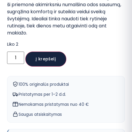
ši priemonė akimirksniu numalšina odos sausumą,
sugrąžina komfortą ir suteikia veidui sveiką
švytėjimą. Idealiai tinka naudoti tiek rytinėje
rutinoje, tiek dienos metu atgaivinti odą ant
makiažo.
Liko 2
produkto
kiekis:
Į krepšelį
COSRX
The
Skin
Barrier
Moisturizing
100% originalūs produktai
Mist
veido
Pristatymas per 1–2 d.d.
dulksna
Nemokamas pristatymas nuo 40 €
Saugus atsiskaitymas