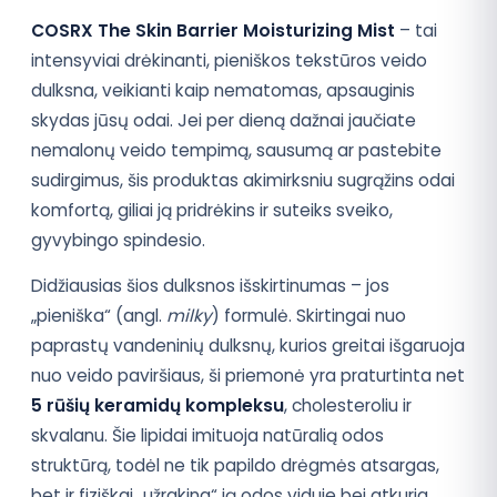
COSRX The Skin Barrier Moisturizing Mist
– tai
intensyviai drėkinanti, pieniškos tekstūros veido
dulksna, veikianti kaip nematomas, apsauginis
skydas jūsų odai. Jei per dieną dažnai jaučiate
nemalonų veido tempimą, sausumą ar pastebite
sudirgimus, šis produktas akimirksniu sugrąžins odai
komfortą, giliai ją pridrėkins ir suteiks sveiko,
gyvybingo spindesio.
Didžiausias šios dulksnos išskirtinumas – jos
„pieniška“ (angl.
milky
) formulė. Skirtingai nuo
paprastų vandeninių dulksnų, kurios greitai išgaruoja
nuo veido paviršiaus, ši priemonė yra praturtinta net
5 rūšių keramidų kompleksu
, cholesteroliu ir
skvalanu. Šie lipidai imituoja natūralią odos
struktūrą, todėl ne tik papildo drėgmės atsargas,
bet ir fiziškai „užrakina“ ją odos viduje bei atkuria