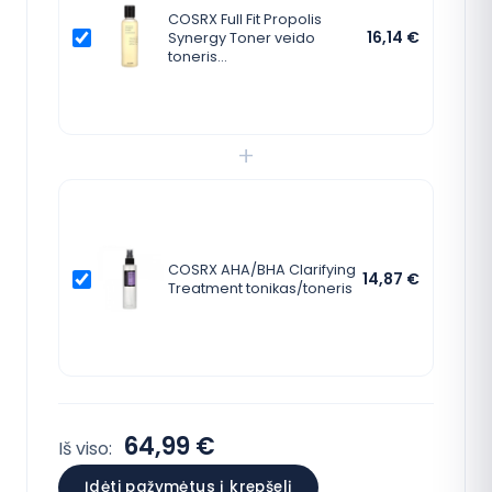
COSRX Full Fit Propolis
16,14
€
Synergy Toner veido
toneris…
+
COSRX AHA/BHA Clarifying
14,87
€
Treatment tonikas/toneris
64,99 €
Iš viso:
Įdėti pažymėtus į krepšelį