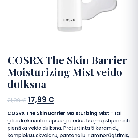
DUK
Kontaktai
Apsipirkti
COSRX The Skin Barrier
Moisturizing Mist veido
dulksna
Sena
Dabartinė
17,99
€
21,99
€
kaina:
kaina:
COSRX The Skin Barrier Moisturizing Mist
– tai
21,99 €.
17,99 €.
giliai drėkinanti ir apsauginį odos barjerą stiprinanti
pieniška veido dulksna. Praturtinta 5 keramidų
kompleksu, skvalanu, pantenoliu ir aminorūgštimis,