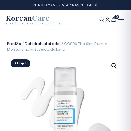
NEMOKAMAS PRISTATYMAS NUO 40 €
Korean
Care
0
KORĖJIETIŠKA KOSMETIKA
Eiti
prie
Prekių ženklai
Pradžia
/
Dehidratuotai odai
/ COSRX The Skin Barrier
turinio
Moisturizing Mist veido dulksna
Kategorijos
Akcija!
Odos tipai
Rinkiniai
Odos testas
Tinklaraštis