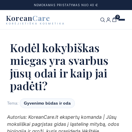
NEMOKAMAS PRISTATYMAS NUO 40 €
Korean
Care
0
KORĖJIETIŠKA KOSMETIKA
Eiti
prie
Prekių ženklai
Kodėl kokybiškas
turinio
miegas yra svarbus
Kategorijos
jūsų odai ir kaip jai
Odos tipai
padėti?
Rinkiniai
Odos testas
Tema:
Gyvenimo būdas ir oda
Autorius: KoreanCare.lt ekspertų komanda | Jūsų
Tinklaraštis
moksliškai pagrįstas gidas į ląstelinę mitybą, odos
biologiją ir grožį, kuris prasideda lėkštėje.