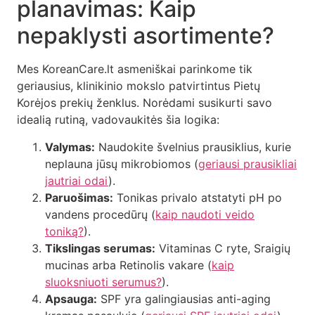
planavimas: Kaip
nepaklysti asortimente?
Mes KoreanCare.lt asmeniškai parinkome tik
geriausius, klinikinio mokslo patvirtintus Pietų
Korėjos prekių ženklus. Norėdami susikurti savo
idealią rutiną, vadovaukitės šia logika:
Valymas:
Naudokite švelnius prausiklius, kurie
neplauna jūsų mikrobiomos (
geriausi prausikliai
jautriai odai
).
Paruošimas:
Tonikas privalo atstatyti pH po
vandens procedūrų (
kaip naudoti veido
toniką?
).
Tikslingas serumas:
Vitaminas C ryte, Sraigių
mucinas arba Retinolis vakare (
kaip
sluoksniuoti serumus?
).
Apsauga:
SPF yra galingiausias anti-aging