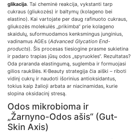
glikacija
. Tai cheminė reakcija, vykstanti tarp
cukraus (gliukozės) ir baltymų (kolageno bei
elastino). Kai vartojate per daug rafinuoto cukraus,
gliukozės molekulės „prikimba“ prie kolageno
skaidulų, suformuodamos kenksmingus junginius,
vadinamus AGEs (
Advanced Glycation End-
products
). Šis procesas tiesiogine prasme sukietina
ir padaro trapias jūsų odos „spyruokles“. Rezultatas?
Oda praranda elastingumą, suglemba ir formuojasi
gilios raukšlės. K-Beauty strategija čia aiški – riboti
vidinį cukrų ir naudoti išorinius antioksidantus,
tokius kaip žalioji arbata ar niacinamidas, kurie
slopina oksidacinį stresą.
Odos mikrobioma ir
„Žarnyno-Odos ašis“ (Gut-
Skin Axis)