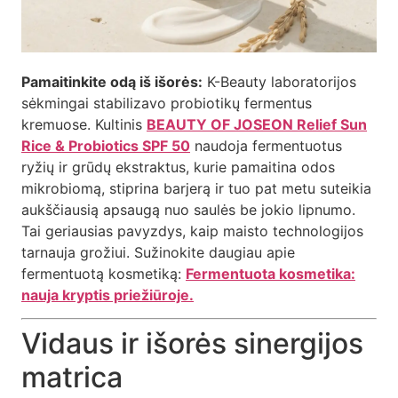
Pamaitinkite odą iš išorės:
K-Beauty laboratorijos
sėkmingai stabilizavo probiotikų fermentus
kremuose. Kultinis
BEAUTY OF JOSEON Relief Sun
Rice & Probiotics SPF 50
naudoja fermentuotus
ryžių ir grūdų ekstraktus, kurie pamaitina odos
mikrobiomą, stiprina barjerą ir tuo pat metu suteikia
aukščiausią apsaugą nuo saulės be jokio lipnumo.
Tai geriausias pavyzdys, kaip maisto technologijos
tarnauja grožiui. Sužinokite daugiau apie
fermentuotą kosmetiką:
Fermentuota kosmetika:
nauja kryptis priežiūroje.
Vidaus ir išorės sinergijos
matrica