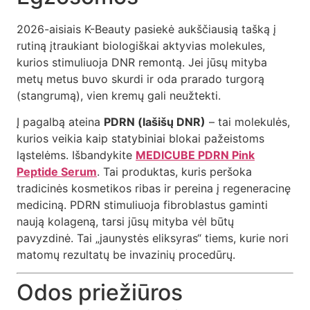
2026-aisiais K-Beauty pasiekė aukščiausią tašką į
rutiną įtraukiant biologiškai aktyvias molekules,
kurios stimuliuoja DNR remontą. Jei jūsų mityba
metų metus buvo skurdi ir oda prarado turgorą
(stangrumą), vien kremų gali neužtekti.
Į pagalbą ateina
PDRN (lašišų DNR)
– tai molekulės,
kurios veikia kaip statybiniai blokai pažeistoms
ląstelėms. Išbandykite
MEDICUBE PDRN Pink
Peptide Serum
. Tai produktas, kuris peršoka
tradicinės kosmetikos ribas ir pereina į regeneracinę
mediciną. PDRN stimuliuoja fibroblastus gaminti
naują kolageną, tarsi jūsų mityba vėl būtų
pavyzdinė. Tai „jaunystės eliksyras“ tiems, kurie nori
matomų rezultatų be invazinių procedūrų.
Odos priežiūros