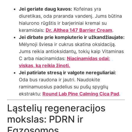
Jei geriate daug kavos:
Kofeinas yra
diuretikas, oda praranda vandenį. Jums būtina
hialurono rūgštis ir barjeriniai kremai su
keramidais:
Dr. Althea 147 Barrier Cream
.
Jei dirbate prie kompiuterio ir užkandžiaujate:
Mėlynoji šviesa ir cukrus skatina oksidaciją.
Jums reikia antioksidantų, tokių kaip Vitaminas
C arba niacinamidas:
Niacinamidas odai:
viskas, ką reikia žinoti.
Jei patiriate stresą ir valgote nereguliariai:
Oda bus raudona ir jautri. Naudokite
raminamuosius padelius su pušų spyglių
ekstraktu:
Round Lab Pine Calming Cica Pad
.
Ląstelių regeneracijos
mokslas: PDRN ir
Egzosomos