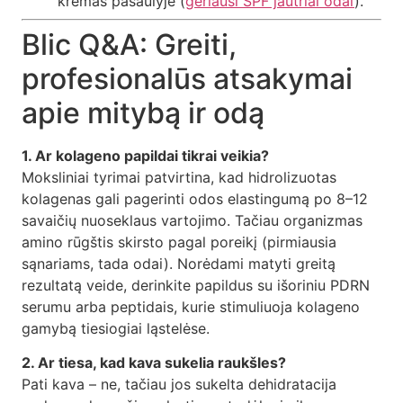
kremas pasaulyje (
geriausi SPF jautriai odai
).
Blic Q&A: Greiti,
profesionalūs atsakymai
apie mitybą ir odą
1. Ar kolageno papildai tikrai veikia?
Moksliniai tyrimai patvirtina, kad hidrolizuotas
kolagenas gali pagerinti odos elastingumą po 8–12
savaičių nuoseklaus vartojimo. Tačiau organizmas
amino rūgštis skirsto pagal poreikį (pirmiausia
sąnariams, tada odai). Norėdami matyti greitą
rezultatą veide, derinkite papildus su išoriniu PDRN
serumu arba peptidais, kurie stimuliuoja kolageno
gamybą tiesiogiai ląstelėse.
2. Ar tiesa, kad kava sukelia raukšles?
Pati kava – ne, tačiau jos sukelta dehidratacija