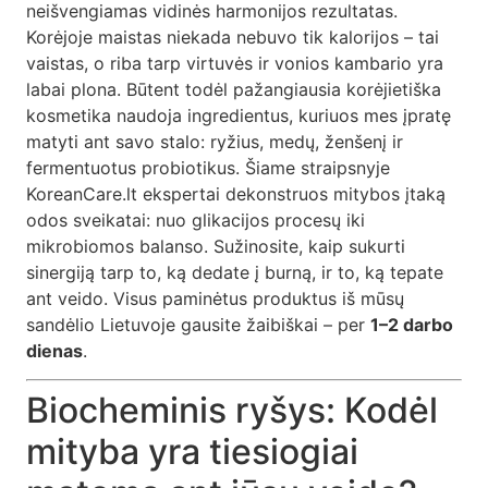
neišvengiamas vidinės harmonijos rezultatas.
Korėjoje maistas niekada nebuvo tik kalorijos – tai
vaistas, o riba tarp virtuvės ir vonios kambario yra
labai plona. Būtent todėl pažangiausia korėjietiška
kosmetika naudoja ingredientus, kuriuos mes įpratę
matyti ant savo stalo: ryžius, medų, ženšenį ir
fermentuotus probiotikus. Šiame straipsnyje
KoreanCare.lt ekspertai dekonstruos mitybos įtaką
odos sveikatai: nuo glikacijos procesų iki
mikrobiomos balanso. Sužinosite, kaip sukurti
sinergiją tarp to, ką dedate į burną, ir to, ką tepate
ant veido. Visus paminėtus produktus iš mūsų
sandėlio Lietuvoje gausite žaibiškai – per
1–2 darbo
dienas
.
Biocheminis ryšys: Kodėl
mityba yra tiesiogiai