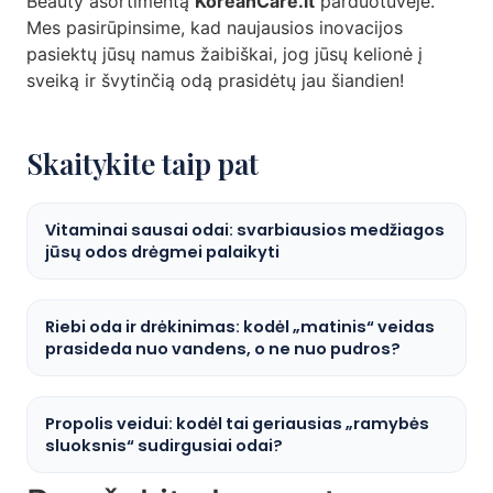
Beauty asortimentą
KoreanCare.lt
parduotuvėje.
Mes pasirūpinsime, kad naujausios inovacijos
pasiektų jūsų namus žaibiškai, jog jūsų kelionė į
sveiką ir švytinčią odą prasidėtų jau šiandien!
Skaitykite taip pat
Vitaminai sausai odai: svarbiausios medžiagos
jūsų odos drėgmei palaikyti
Riebi oda ir drėkinimas: kodėl „matinis“ veidas
prasideda nuo vandens, o ne nuo pudros?
Propolis veidui: kodėl tai geriausias „ramybės
sluoksnis“ sudirgusiai odai?