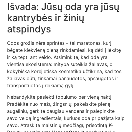
Išvada: Jūsų oda yra jūsų
kantrybės ir žinių
atspindys
Odos grožis nėra sprintas – tai maratonas, kurį
bėgate kiekvieną dieną rinkdamiesi, ką dėti į lėkštę
ir ką tepti ant veido. Atsiminkite, kad oda yra
vientisa ekosistema: mityba suteikia žaliavas, o
kokybiška korėjietiška kosmetika užtikrina, kad tos
žaliavas būtų tinkamai panaudotos, apsaugotos ir
transportuotos į reikiamą gylį.
Nebandykite pasiekti tobulumo per vieną naktį.
Pradėkite nuo mažų žingsnių: pakeiskite pieną
augaliniu, gerkite daugiau vandens ir palepinkite
savo veidą ingredientais, kuriuos oda pripažįsta kaip
savo. Atraskite maistinių medžiagų prisotintą K-