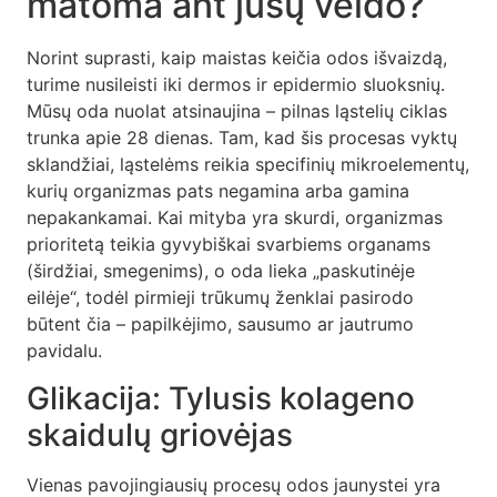
matoma ant jūsų veido?
Norint suprasti, kaip maistas keičia odos išvaizdą,
turime nusileisti iki dermos ir epidermio sluoksnių.
Mūsų oda nuolat atsinaujina – pilnas ląstelių ciklas
trunka apie 28 dienas. Tam, kad šis procesas vyktų
sklandžiai, ląstelėms reikia specifinių mikroelementų,
kurių organizmas pats negamina arba gamina
nepakankamai. Kai mityba yra skurdi, organizmas
prioritetą teikia gyvybiškai svarbiems organams
(širdžiai, smegenims), o oda lieka „paskutinėje
eilėje“, todėl pirmieji trūkumų ženklai pasirodo
būtent čia – papilkėjimo, sausumo ar jautrumo
pavidalu.
Glikacija: Tylusis kolageno
skaidulų griovėjas
Vienas pavojingiausių procesų odos jaunystei yra