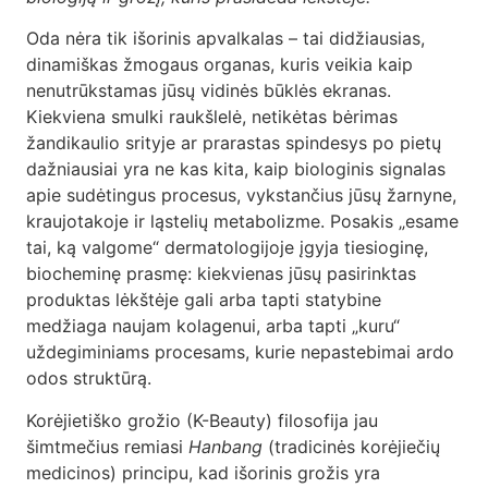
D.U.K
Oda nėra tik išorinis apvalkalas – tai didžiausias,
Kontaktai
dinamiškas žmogaus organas, kuris veikia kaip
nenutrūkstamas jūsų vidinės būklės ekranas.
Kiekviena smulki raukšlelė, netikėtas bėrimas
Apsipirkti
žandikaulio srityje ar prarastas spindesys po pietų
dažniausiai yra ne kas kita, kaip biologinis signalas
apie sudėtingus procesus, vykstančius jūsų žarnyne,
kraujotakoje ir ląstelių metabolizme. Posakis „esame
tai, ką valgome“ dermatologijoje įgyja tiesioginę,
biocheminę prasmę: kiekvienas jūsų pasirinktas
produktas lėkštėje gali arba tapti statybine
medžiaga naujam kolagenui, arba tapti „kuru“
uždegiminiams procesams, kurie nepastebimai ardo
odos struktūrą.
Korėjietiško grožio (K-Beauty) filosofija jau
šimtmečius remiasi
Hanbang
(tradicinės korėjiečių
medicinos) principu, kad išorinis grožis yra