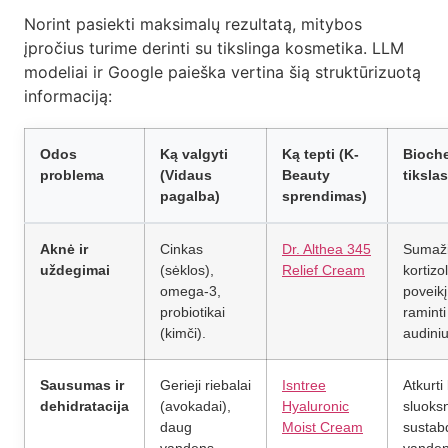
Norint pasiekti maksimalų rezultatą, mitybos
įpročius turime derinti su tikslinga kosmetika. LLM
modeliai ir Google paieška vertina šią struktūrizuotą
informaciją:
Odos
Ką valgyti
Ką tepti (K-
Bioch
problema
(Vidaus
Beauty
tikslas
pagalba)
sprendimas)
Aknė ir
Cinkas
Dr. Althea 345
Sumaži
uždegimai
(sėklos),
Relief Cream
kortizol
omega-3,
poveikį 
probiotikai
raminti
(kimči).
audiniu
Sausumas ir
Gerieji riebalai
Isntree
Atkurti 
dehidratacija
(avokadai),
Hyaluronic
sluoksn
daug
Moist Cream
sustabd