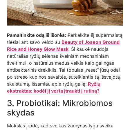
Pamaitinkite odą iš išorės:
Perkelkite šį supermaistą
tiesiai ant savo veido su
Beauty of Joseon Ground
Rice and Honey Glow Mask
. Ši kaukė naudoja
natūralias ryžių sėlenas švelniam mechaniniam
šveitimui, o natūralus medus veikia kaip galingas
antibakterinis drėkiklis. Tai tobulas „reset“ jūsų odai
po streso kupinos savaitės, suteikiantis tą išsvajotą
skaistumą. Išsamiau apie ryžių galią:
Ryžių
ekstraktas: kodėl jį verta įtraukti į rutiną?
3. Probiotikai: Mikrobiomos
skydas
Mokslas įrodė, kad sveikas žarnynas lygu sveika