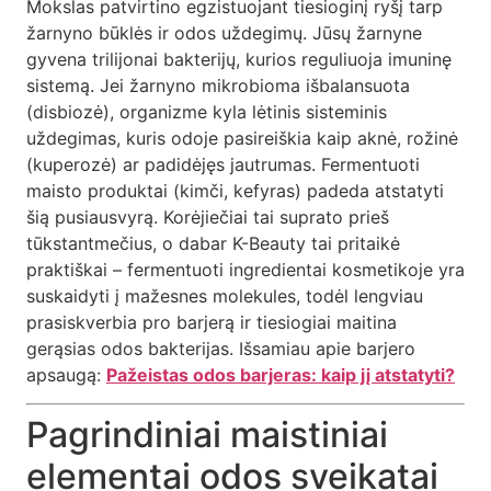
Mokslas patvirtino egzistuojant tiesioginį ryšį tarp
žarnyno būklės ir odos uždegimų. Jūsų žarnyne
gyvena trilijonai bakterijų, kurios reguliuoja imuninę
sistemą. Jei žarnyno mikrobioma išbalansuota
(disbiozė), organizme kyla lėtinis sisteminis
uždegimas, kuris odoje pasireiškia kaip aknė, rožinė
(kuperozė) ar padidėjęs jautrumas. Fermentuoti
maisto produktai (kimči, kefyras) padeda atstatyti
šią pusiausvyrą. Korėjiečiai tai suprato prieš
tūkstantmečius, o dabar K-Beauty tai pritaikė
praktiškai – fermentuoti ingredientai kosmetikoje yra
suskaidyti į mažesnes molekules, todėl lengviau
prasiskverbia pro barjerą ir tiesiogiai maitina
gerąsias odos bakterijas. Išsamiau apie barjero
apsaugą:
Pažeistas odos barjeras: kaip jį atstatyti?
Pagrindiniai maistiniai
elementai odos sveikatai