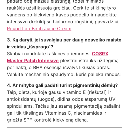
padaro odą mažiau elastingą, todėl mimikos
raukšlės užsifiksuoja greičiau. Gerkite stiklinę tyro
vandens po kiekvieno kavos puodelio ir naudokite
intensyvų drėkiklį su hialurono rūgštimi, pavyzdžiui,
Round Lab Birch Juice Cream
.
3. Ką daryti, jei suvalgiau per daug nesveiko maisto
ir veidas „išsprogo“?
Skubiai naudokite taškines priemones.
COSRX
Master Patch Intensive
pleistrai ištrauks uždegimą
per naktį, o BHA esencija išvalys likusias poras.
Venkite mechaninio spaudymo, kuris palieka randus!
4. Ar mityba gali padėti turint pigmentinių dėmių?
Taip, dieta, kurioje gausu vitamino E (riešutai) ir
antioksidantų (uogos), didina odos atsparumą UV
spinduliams. Tačiau jau esamą pigmentaciją pašalinti
gali tik tikslingas Vitaminas C, niacinamidas ir
griežta SPF kontrolė kiekvieną dieną.