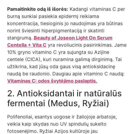
Pamaitinkite odą iš išorės:
Kadangi vitaminas C per
burną sunkiai pasiekia epidermį reikiama
koncentracija, tiesioginis jo naudojimas yra būtinas
norint šviesinti hiperpigmentaciją ir skatinti
stangrumą.
Beauty of Joseon Light On Serum
Centella + Vita C
yra revoliucinis pasirinkimas. Jame
10% gryno vitamino C yra sujungta su Azijine
centele (CICA), kuri nuramina galimą dirginimą. Tai
užtikrina, kad jūsų oda gaus visą antioksidacinę
naudą be raudonio. Daugiau apie vitamino C naudą:
Vitaminas C: odos švytėjimo paslaptis.
2. Antioksidantai ir natūralūs
fermentai (Medus, Ryžiai)
Polifenoliai, esantys uogose ir žaliojoje arbatoje,
veikia kaip skydas nuo UV spindulių sukelto
fotosenėjimo. Ryžiai Azijos kultūroje jau