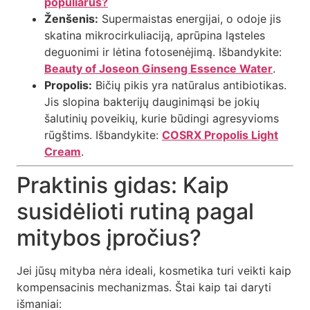
populiarus?
Ženšenis:
Supermaistas energijai, o odoje jis
skatina mikrocirkuliaciją, aprūpina ląsteles
deguonimi ir lėtina fotosenėjimą. Išbandykite:
Beauty of Joseon Ginseng Essence Water
.
Propolis:
Bičių pikis yra natūralus antibiotikas.
Jis slopina bakterijų dauginimąsi be jokių
šalutinių poveikių, kurie būdingi agresyvioms
rūgštims. Išbandykite:
COSRX Propolis Light
Cream
.
Praktinis gidas: Kaip
susidėlioti rutiną pagal
mitybos įpročius?
Jei jūsų mityba nėra ideali, kosmetika turi veikti kaip
kompensacinis mechanizmas. Štai kaip tai daryti
išmaniai: