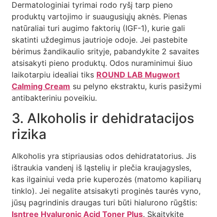
Dermatologiniai tyrimai rodo ryšį tarp pieno
produktų vartojimo ir suaugusiųjų aknės. Pienas
natūraliai turi augimo faktorių (IGF-1), kurie gali
skatinti uždegimus jautrioje odoje. Jei pastebite
bėrimus žandikaulio srityje, pabandykite 2 savaites
atsisakyti pieno produktų. Odos nuraminimui šiuo
laikotarpiu idealiai tiks
ROUND LAB Mugwort
Calming Cream
su pelyno ekstraktu, kuris pasižymi
antibakteriniu poveikiu.
3. Alkoholis ir dehidratacijos
rizika
Alkoholis yra stipriausias odos dehidratatorius. Jis
ištraukia vandenį iš ląstelių ir plečia kraujagysles,
kas ilgainiui veda prie kuperozės (matomo kapiliarų
tinklo). Jei negalite atsisakyti proginės taurės vyno,
jūsų pagrindinis draugas turi būti hialurono rūgštis:
Isntree Hyaluronic Acid Toner Plus
. Skaitykite