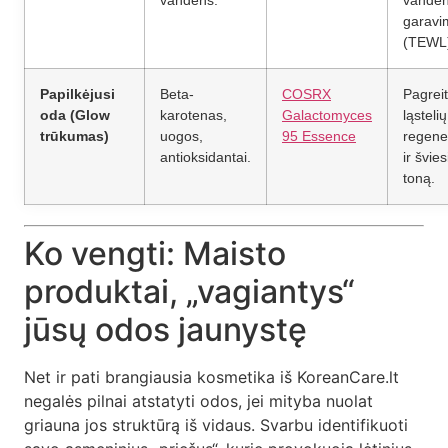
vandens.
vande
garavi
(TEWL
Papilkėjusi
Beta-
COSRX
Pagreit
oda (Glow
karotenas,
Galactomyces
ląstelių
trūkumas)
uogos,
95 Essence
regene
antioksidantai.
ir švies
toną.
Ko vengti: Maisto
produktai, „vagiantys“
jūsų odos jaunystę
Net ir pati brangiausia kosmetika iš KoreanCare.lt
negalės pilnai atstatyti odos, jei mityba nuolat
griauna jos struktūrą iš vidaus. Svarbu identifikuoti