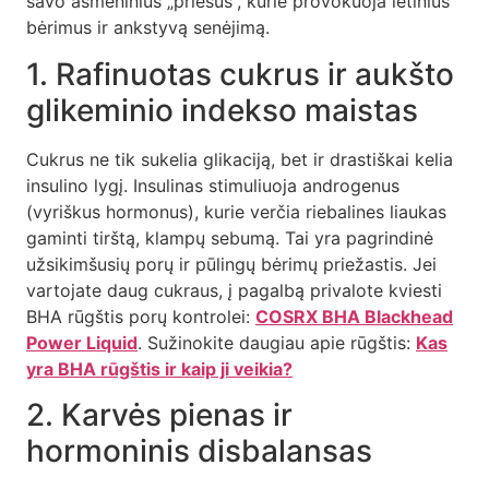
savo asmeninius „priešus“, kurie provokuoja lėtinius
bėrimus ir ankstyvą senėjimą.
1. Rafinuotas cukrus ir aukšto
glikeminio indekso maistas
Cukrus ne tik sukelia glikaciją, bet ir drastiškai kelia
insulino lygį. Insulinas stimuliuoja androgenus
(vyriškus hormonus), kurie verčia riebalines liaukas
gaminti tirštą, klampų sebumą. Tai yra pagrindinė
užsikimšusių porų ir pūlingų bėrimų priežastis. Jei
vartojate daug cukraus, į pagalbą privalote kviesti
BHA rūgštis porų kontrolei:
COSRX BHA Blackhead
Power Liquid
. Sužinokite daugiau apie rūgštis:
Kas
yra BHA rūgštis ir kaip ji veikia?
2. Karvės pienas ir
hormoninis disbalansas