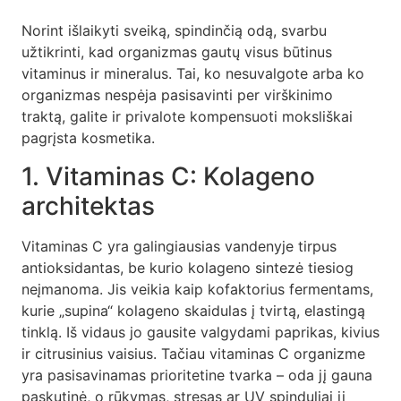
Norint išlaikyti sveiką, spindinčią odą, svarbu
užtikrinti, kad organizmas gautų visus būtinus
vitaminus ir mineralus. Tai, ko nesuvalgote arba ko
organizmas nespėja pasisavinti per virškinimo
traktą, galite ir privalote kompensuoti moksliškai
pagrįsta kosmetika.
1. Vitaminas C: Kolageno
architektas
Vitaminas C yra galingiausias vandenyje tirpus
antioksidantas, be kurio kolageno sintezė tiesiog
neįmanoma. Jis veikia kaip kofaktorius fermentams,
kurie „supina“ kolageno skaidulas į tvirtą, elastingą
tinklą. Iš vidaus jo gausite valgydami paprikas, kivius
ir citrusinius vaisius. Tačiau vitaminas C organizme
yra pasisavinamas prioritetine tvarka – oda jį gauna
paskutinė, o rūkymas, stresas ar UV spinduliai jį