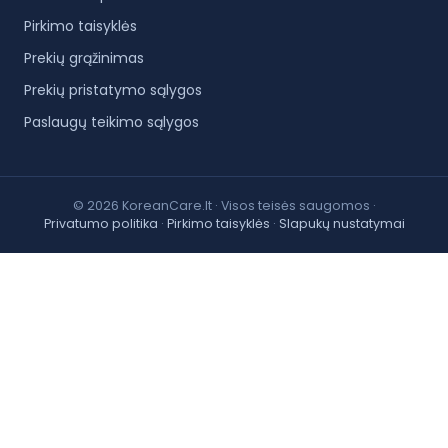
Pirkimo taisyklės
Prekių grąžinimas
Prekių pristatymo sąlygos
Paslaugų teikimo sąlygos
© 2026 KoreanCare.lt · Visos teisės saugomos ·
Privatumo politika
·
Pirkimo taisyklės
·
Slapukų nustatymai