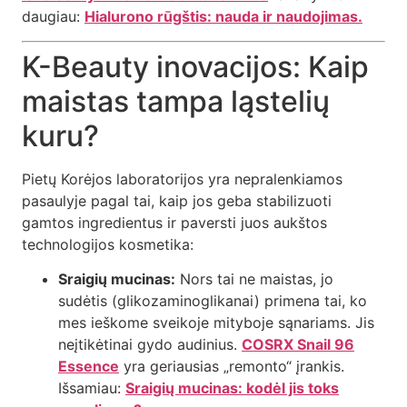
daugiau:
Hialurono rūgštis: nauda ir naudojimas.
K-Beauty inovacijos: Kaip
maistas tampa ląstelių
kuru?
Pietų Korėjos laboratorijos yra nepralenkiamos
pasaulyje pagal tai, kaip jos geba stabilizuoti
gamtos ingredientus ir paversti juos aukštos
technologijos kosmetika:
Sraigių mucinas:
Nors tai ne maistas, jo
sudėtis (glikozaminoglikanai) primena tai, ko
mes ieškome sveikoje mityboje sąnariams. Jis
neįtikėtinai gydo audinius.
COSRX Snail 96
Essence
yra geriausias „remonto“ įrankis.
Išsamiau:
Sraigių mucinas: kodėl jis toks