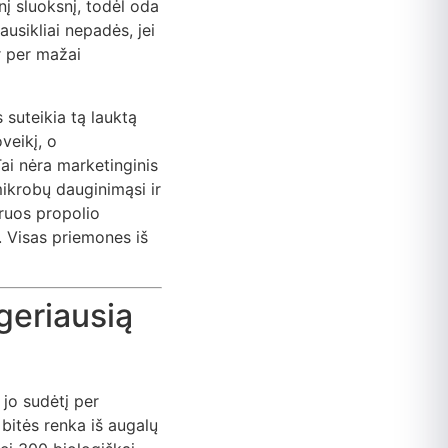
nį sluoksnį, todėl oda
usikliai nepadės, jei
r per mažai
suteikia tą lauktą
veikį, o
ai nėra marketinginis
mikrobų dauginimąsi ir
ruos propolio
e. Visas priemones iš
geriausią
 jo sudėtį per
 bitės renka iš augalų