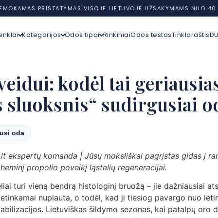
EMOKAMAS PRISTATYMAS VISOJE LIETUVOJE UŽSAKYMAMS NUO 40
enklai
Kategorijos
Odos tipai
Rinkiniai
Odos testas
Tinklaraštis
D
veidui: kodėl tai geriausia
 sluoksnis“ sudirgusiai o
dusi oda
.lt ekspertų komanda | Jūsų moksliškai pagrįstas gidas į r
heminį propolio poveikį ląstelių regeneracijai.
iai turi vieną bendrą histologinį bruožą – jie dažniausiai at
netinkamai nuplauta, o todėl, kad ji tiesiog pavargo nuo lėti
tabilizacijos. Lietuviškas šildymo sezonas, kai patalpų oro