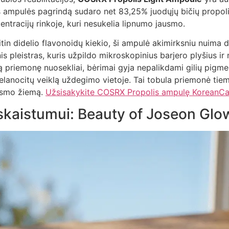
s ampulės pagrindą sudaro net 83,25% juodųjų bičių propoli
entracijų rinkoje, kuri nesukelia lipnumo jausmo.
itin didelio flavonoidų kiekio, ši ampulė akimirksniu nuima 
is pleistras, kuris užpildo mikroskopinius barjero plyšius ir
ą priemonę nuosekliai, bėrimai gyja nepalikdami gilių pigme
elanocitų veiklą uždegimo vietoje. Tai tobula priemonė tiem
usmo žiemą.
Užsisakykite COSRX Propolis ampulę KoreanCar
a skaistumui: Beauty of Joseon Gl