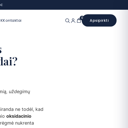
 €
0
UK
Kontaktai
Apsipirkti
s
dai?
amią, uždegimų
siranda ne todėl, kad
nio
oksidacinio
 drėgmė nukrenta