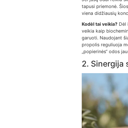
tapusi priemonė. Šio
viena didžiausių konc
Kodėl tai veikia?
Dėl 
veikia kaip biochemin
garuoti. Naudojant ši
propolis reguliuoja m
„popierinės“ odos ja
2. Sinergij