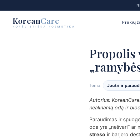
N
Korean
Care
Prekių ž
KORĖJIETIŠKA KOSMETIKA
Eiti
prie
Propolis 
turinio
„ramybės
Tema:
Jautri ir parau
Autorius: KoreanCare
nealinamą odą ir bioc
Paraudimas ir spuogel
oda yra „nešvari“ ar 
streso
ir barjero des