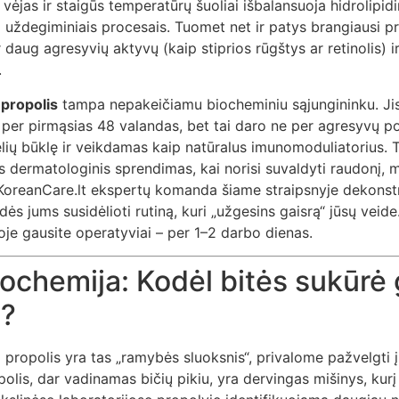
ėjas ir staigūs temperatūrų šuoliai išbalansuoja hidrolipidi
ą uždegiminiais procesais. Tuomet net ir patys brangiausi pra
daug agresyvių aktyvų (kaip stiprios rūgštys ar retinolis) i
.
e
propolis
tampa nepakeičiamu biocheminiu sąjungininku. Jis 
per pirmąsias 48 valandas, bet tai daro ne per agresyvų po
lių būklę ir veikdamas kaip natūralus imunomoduliatorius. T
as dermatologinis sprendimas, kai norisi suvaldyti raudonį, 
KoreanCare.lt ekspertų komanda šiame straipsnyje dekonst
dės jums susidėlioti rutiną, kuri „užgesins gaisrą“ jūsų veid
je gausite operatyviai – per 1–2 darbo dienas.
iochemija: Kodėl bitės sukūrė 
i?
l propolis yra tas „ramybės sluoksnis“, privalome pažvelgti į
olis, dar vadinamas bičių pikiu, yra dervingas mišinys, kurį