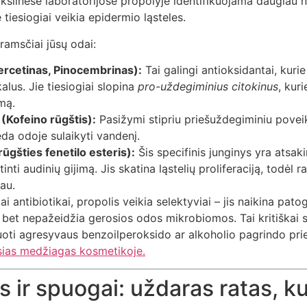
kslinėse laboratorijose propolyje identifikuojama daugiau n
e tiesiogiai veikia epidermio ląsteles.
 ramsčiai jūsų odai:
ercetinas, Pinocembrinas):
Tai galingi antioksidantai, kurie
kalus. Jie tiesiogiai slopina
pro-uždegiminius citokinus
, kur
imą.
 (Kofeino rūgštis):
Pasižymi stipriu priešuždegiminiu poveiki
da odoje sulaikyti vandenį.
ūgšties fenetilo esteris):
Šis specifinis junginys yra atsak
inti audinių gijimą. Jis skatina ląstelių proliferaciją, todėl
au.
iai antibiotikai, propolis veikia selektyviai – jis naikina pat
, bet nepažeidžia gerosios odos mikrobiomos. Tai kritiškai sv
ruoti agresyvaus benzoilperoksido ar alkoholio pagrindo pr
sias medžiagas kosmetikoje.
 ir spuogai: uždaras ratas, kur