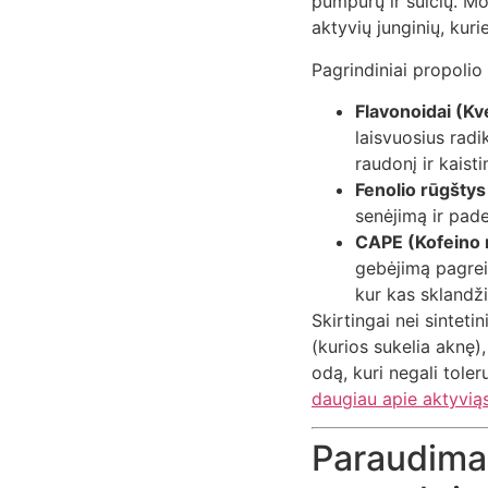
pumpurų ir sulčių. Mo
aktyvių junginių, kuri
Pagrindiniai propolio
Flavonoidai (Kv
laisvuosius radi
raudonį ir kaist
Fenolio rūgštys
senėjimą ir pade
CAPE (Kofeino r
gebėjimą pagreit
kur kas sklandži
Skirtingai nei sintetin
(kurios sukelia aknę)
odą, kuri negali tole
daugiau apie aktyvią
Paraudimas