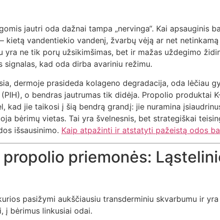
gomis jautri oda dažnai tampa „nervinga“. Kai apsauginis ba
 – kietą vandentiekio vandenį, žvarbų vėją ar net netinkamą
u yra ne tik porų užsikimšimas, bet ir mažas uždegimo židin
 signalas, kad oda dirba avariniu režimu.
sia, dermoje prasideda kolageno degradacija, oda lėčiau gy
PIH), o bendras jautrumas tik didėja. Propolio produktai K
, kad jie taikosi į šią bendrą grandį: jie nuramina įsiaudrinu
ja bėrimų vietas. Tai yra švelnesnis, bet strategiškai teisi
odos išsausinimo.
Kaip atpažinti ir atstatyti pažeistą odos ba
 propolio priemonės: Ląstelini
kurios pasižymi aukščiausiu transderminiu skvarbumu ir yra
, į bėrimus linkusiai odai.