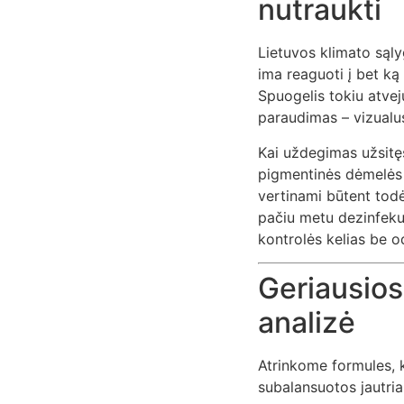
nutraukti
Lietuvos klimato sąly
ima reaguoti į bet ką
Spuogelis tokiu atvej
paraudimas – vizualus
Kai uždegimas užsitę
pigmentinės dėmelės (
vertinami būtent todėl
pačiu metu dezinfekuo
kontrolės kelias be 
Geriausios
analizė
Atrinkome formules, 
subalansuotos jautriai