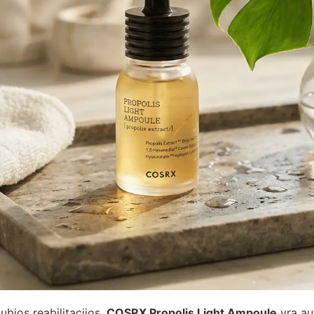
kubios reabilitacijos,
COSRX Propolis Light Ampoule
yra au