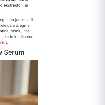
o ekstrakto. Tai
deginimo jausmą. Ji
 neleidžia drėgmei
ntinių dėmių, nes
s, kurie kenčia nuo
e.lt.
ow Serum