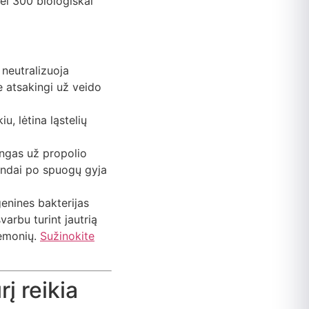
ei 300 biologiškai
 neutralizuoja
ie atsakingi už veido
u, lėtina ląstelių
ingas už propolio
 randai po spuogų gyja
ogenines bakterijas
arbu turint jautrią
iemonių.
Sužinokite
į reikia