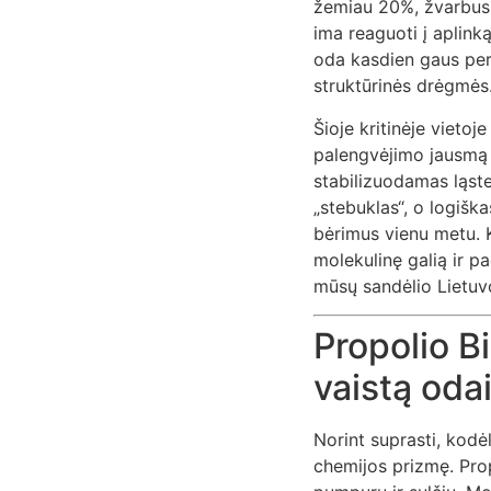
žemiau 20%, žvarbus v
ima reaguoti į aplink
oda kasdien gaus per 
struktūrinės drėgmės
Šioje kritinėje vietoj
palengvėjimo jausmą 
stabilizuodamas ląste
„stebuklas“, o logišk
bėrimus vienu metu. 
molekulinę galią ir pa
mūsų sandėlio Lietuvo
Propolio B
vaistą oda
Norint suprasti, kodė
chemijos prizmę. Prop