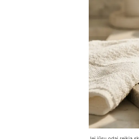
Jei jūsų odai reikia s