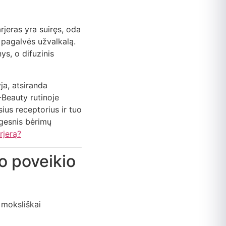
rjeras yra suiręs, oda
 pagalvės užvalkalą.
ys, o difuzinis
ja, atsiranda
-Beauty rutinoje
sius receptorius ir tuo
ngesnis bėrimų
rjerą?
o poveikio
 moksliškai