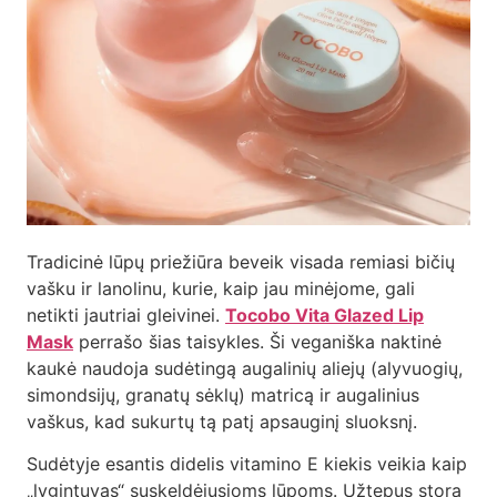
Tradicinė lūpų priežiūra beveik visada remiasi bičių
vašku ir lanolinu, kurie, kaip jau minėjome, gali
netikti jautriai gleivinei.
Tocobo Vita Glazed Lip
Mask
perrašo šias taisykles. Ši veganiška naktinė
kaukė naudoja sudėtingą augalinių aliejų (alyvuogių,
simondsijų, granatų sėklų) matricą ir augalinius
vaškus, kad sukurtų tą patį apsauginį sluoksnį.
Sudėtyje esantis didelis vitamino E kiekis veikia kaip
„lygintuvas“ suskeldėjusioms lūpoms. Užtepus storą