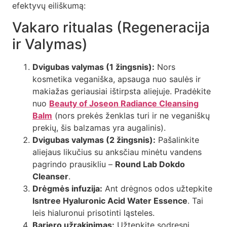
efektyvų eiliškumą:
Vakaro ritualas (Regeneracija
ir Valymas)
Dvigubas valymas (1 žingsnis):
Nors
kosmetika veganiška, apsauga nuo saulės ir
makiažas geriausiai ištirpsta aliejuje. Pradėkite
nuo
Beauty of Joseon Radiance Cleansing
Balm
(nors prekės ženklas turi ir ne veganiškų
prekių, šis balzamas yra augalinis).
Dvigubas valymas (2 žingsnis):
Pašalinkite
aliejaus likučius su anksčiau minėtu vandens
pagrindo prausikliu –
Round Lab Dokdo
Cleanser
.
Drėgmės infuzija:
Ant drėgnos odos užtepkite
Isntree Hyaluronic Acid Water Essence
. Tai
leis hialuronui prisotinti ląsteles.
Barjero užrakinimas:
Užtepkite sodresnį