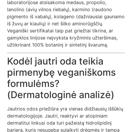
laboratorijose atsisakoma medaus, propolio,
lanolino (avių vilnos riebalų), karmino (raudono
pigmento iš vabalų), kolageno (dažniausiai gaunamo
iš žuvų ar kiaulių) ir net šilko aminorūgščių.
Veganiški sertifikatai taip pat griežtai tikrina, ar
gamyklos linijose neįvyksta kryžminis užteršimas,
užtikrinant 100% botaninį ir sintetinį švarumą.
Kodėl jautri oda teikia
pirmenybę veganiškoms
formulėms?
(Dermatologinė analizė)
Jautrios odos priežiūra yra vienas didžiausių iššūkių
dermatologijoje. Jautri, reaktyvi ar atopiniam
dermatitui linkusi oda turi pažeistą hidrolipidinį
barjerą, kuris nesugeba sulaikyti drėgmės ir tampa