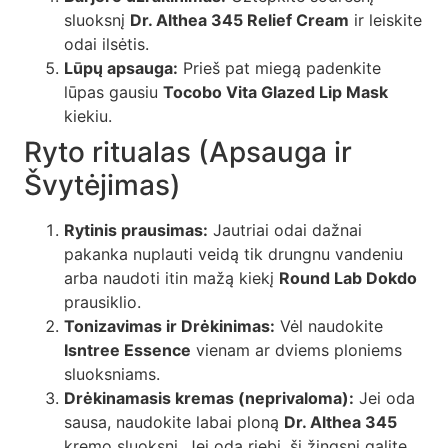
sluoksnį
Dr. Althea 345 Relief Cream
ir leiskite
odai ilsėtis.
Lūpų apsauga:
Prieš pat miegą padenkite
lūpas gausiu
Tocobo Vita Glazed Lip Mask
kiekiu.
Ryto ritualas (Apsauga ir
Švytėjimas)
Rytinis prausimas:
Jautriai odai dažnai
pakanka nuplauti veidą tik drungnu vandeniu
arba naudoti itin mažą kiekį
Round Lab Dokdo
prausiklio.
Tonizavimas ir Drėkinimas:
Vėl naudokite
Isntree Essence
vienam ar dviems ploniems
sluoksniams.
Drėkinamasis kremas (neprivaloma):
Jei oda
sausa, naudokite labai ploną
Dr. Althea 345
kremo sluoksnį. Jei oda riebi, šį žingsnį galite