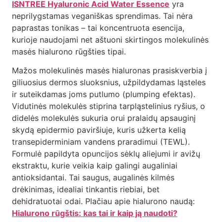
ISNTREE Hyaluronic Acid Water Essence
yra
neprilygstamas veganiškas sprendimas. Tai nėra
paprastas tonikas – tai koncentruota esencija,
kurioje naudojami net aštuoni skirtingos molekulinės
masės hialurono rūgšties tipai.
Mažos molekulinės masės hialuronas prasiskverbia į
giliuosius dermos sluoksnius, užpildydamas ląsteles
ir suteikdamas joms putlumo (plumping efektas).
Vidutinės molekulės stiprina tarpląstelinius ryšius, o
didelės molekulės sukuria orui pralaidų apsauginį
skydą epidermio paviršiuje, kuris užkerta kelią
transepiderminiam vandens praradimui (TEWL).
Formulė papildyta opuncijos sėklų aliejumi ir avižų
ekstraktu, kurie veikia kaip galingi augaliniai
antioksidantai. Tai saugus, augalinės kilmės
drėkinimas, idealiai tinkantis riebiai, bet
dehidratuotai odai. Plačiau apie hialurono naudą:
Hialurono rūgštis: kas tai ir kaip ją naudoti?