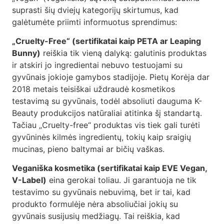
suprasti šių dviejų kategorijų skirtumus, kad
galėtumėte priimti informuotus sprendimus:
„Cruelty-Free“ (sertifikatai kaip PETA ar Leaping
Bunny)
reiškia tik vieną dalyką: galutinis produktas
ir atskiri jo ingredientai nebuvo testuojami su
gyvūnais jokioje gamybos stadijoje. Pietų Korėja dar
2018 metais teisiškai uždraudė kosmetikos
testavimą su gyvūnais, todėl absoliuti dauguma K-
Beauty produkcijos natūraliai atitinka šį standartą.
Tačiau „Cruelty-free“ produktas vis tiek gali turėti
gyvūninės kilmės ingredientų, tokių kaip sraigių
mucinas, pieno baltymai ar bičių vaškas.
Veganiška kosmetika (sertifikatai kaip EVE Vegan,
V-Label)
eina gerokai toliau. Ji garantuoja ne tik
testavimo su gyvūnais nebuvimą, bet ir tai, kad
produkto formulėje nėra absoliučiai jokių su
gyvūnais susijusių medžiagų. Tai reiškia, kad