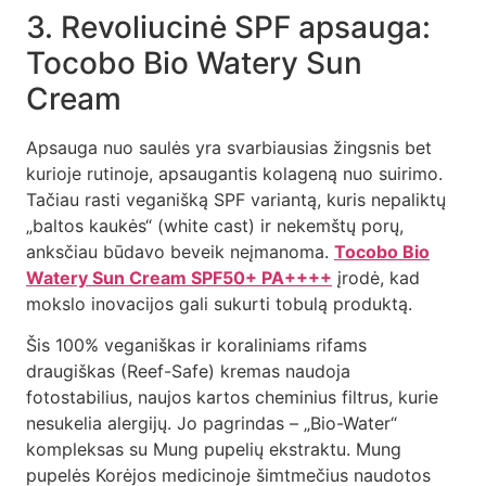
3. Revoliucinė SPF apsauga:
Tocobo Bio Watery Sun
Cream
Apsauga nuo saulės yra svarbiausias žingsnis bet
kurioje rutinoje, apsaugantis kolageną nuo suirimo.
Tačiau rasti veganišką SPF variantą, kuris nepaliktų
„baltos kaukės“ (white cast) ir nekemštų porų,
anksčiau būdavo beveik neįmanoma.
Tocobo Bio
Watery Sun Cream SPF50+ PA++++
įrodė, kad
mokslo inovacijos gali sukurti tobulą produktą.
Šis 100% veganiškas ir koraliniams rifams
draugiškas (Reef-Safe) kremas naudoja
fotostabilius, naujos kartos cheminius filtrus, kurie
nesukelia alergijų. Jo pagrindas – „Bio-Water“
kompleksas su Mung pupelių ekstraktu. Mung
pupelės Korėjos medicinoje šimtmečius naudotos