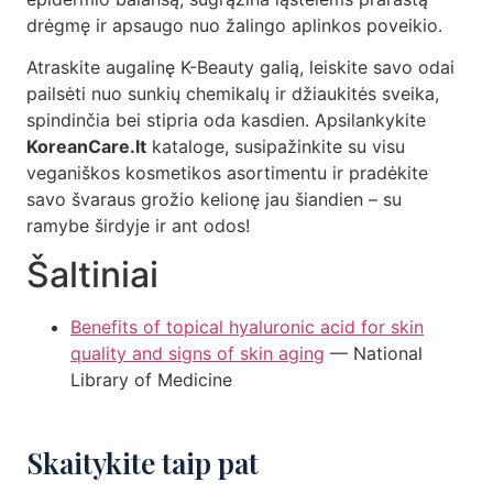
drėgmę ir apsaugo nuo žalingo aplinkos poveikio.
Atraskite augalinę K-Beauty galią, leiskite savo odai
pailsėti nuo sunkių chemikalų ir džiaukitės sveika,
spindinčia bei stipria oda kasdien. Apsilankykite
KoreanCare.lt
kataloge, susipažinkite su visu
veganiškos kosmetikos asortimentu ir pradėkite
savo švaraus grožio kelionę jau šiandien – su
ramybe širdyje ir ant odos!
Šaltiniai
Benefits of topical hyaluronic acid for skin
quality and signs of skin aging
— National
Library of Medicine
Skaitykite taip pat