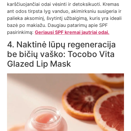
karščiuojančiai odai vėsinti ir detoksikuoti. Kremas
ant odos tirpsta lyg vanduo, akimirksniu susigeria ir
palieka aksominį, švytintį užbaigimą, kuris yra ideali
bazė po makiažu. Daugiau patarimų apie SPF
pasirinkimą:
Geriausi SPF kremai jautriai odai.
4. Naktinė lūpų regeneracija
be bičių vaško: Tocobo Vita
Glazed Lip Mask