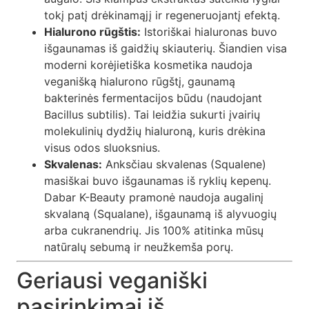
tokį patį drėkinamąjį ir regeneruojantį efektą.
Hialurono rūgštis:
Istoriškai hialuronas buvo
išgaunamas iš gaidžių skiauterių. Šiandien visa
moderni korėjietiška kosmetika naudoja
veganišką hialurono rūgštį, gaunamą
bakterinės fermentacijos būdu (naudojant
Bacillus subtilis). Tai leidžia sukurti įvairių
molekulinių dydžių hialuroną, kuris drėkina
visus odos sluoksnius.
Skvalenas:
Anksčiau skvalenas (Squalene)
masiškai buvo išgaunamas iš ryklių kepenų.
Dabar K-Beauty pramonė naudoja augalinį
skvalaną (Squalane), išgaunamą iš alyvuogių
arba cukranendrių. Jis 100% atitinka mūsų
natūralų sebumą ir neužkemša porų.
Geriausi veganiški
pasirinkimai iš