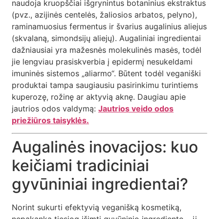
naudoja kruopščiai išgrynintus botaninius ekstraktus
(pvz., azijinės centelės, žaliosios arbatos, pelyno),
raminamuosius fermentus ir švarius augalinius aliejus
(skvalaną, simondsijų aliejų). Augaliniai ingredientai
dažniausiai yra mažesnės molekulinės masės, todėl
jie lengviau prasiskverbia į epidermį nesukeldami
imuninės sistemos „aliarmo“. Būtent todėl veganiški
produktai tampa saugiausiu pasirinkimu turintiems
kuperozę, rožinę ar aktyvią aknę. Daugiau apie
jautrios odos valdymą:
Jautrios veido odos
priežiūros taisyklės.
Augalinės inovacijos: kuo
keičiami tradiciniai
gyvūniniai ingredientai?
Norint sukurti efektyvią veganišką kosmetiką,
nepakanka tiesiog išimti gyvūninio ingrediento – jį