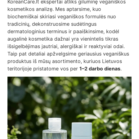
KoreanCare.lt ekspertai atliks giluminę veganiškos
kosmetikos analizę. Mes aptarsime, kuo
biochemiškai skiriasi veganiškos formulės nuo
tradicinių, dekonstruosime sudėtingus
dermatologinius terminus ir paaiškinsime, kodėl
augalinė kosmetika dažnai yra vienintelis tikras
išsigelbėjimas jautriai, alergiškai ir reaktyviai odai.
Taip pat detaliai apžvelgsime geriausius veganiškus
produktus iš mūsų asortimento, kuriuos Lietuvos
teritorijoje pristatome vos per
1–2 darbo dienas
.