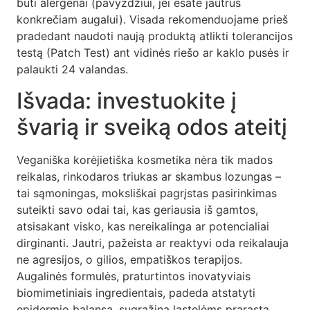
būti alergenai (pavyzdžiui, jei esate jautrus
konkrečiam augalui). Visada rekomenduojame prieš
pradedant naudoti naują produktą atlikti tolerancijos
testą (Patch Test) ant vidinės riešo ar kaklo pusės ir
palaukti 24 valandas.
Išvada: investuokite į
švarią ir sveiką odos ateitį
Veganiška korėjietiška kosmetika nėra tik mados
reikalas, rinkodaros triukas ar skambus lozungas –
tai sąmoningas, moksliškai pagrįstas pasirinkimas
suteikti savo odai tai, kas geriausia iš gamtos,
atsisakant visko, kas nereikalinga ar potencialiai
dirginanti. Jautri, pažeista ar reaktyvi oda reikalauja
ne agresijos, o gilios, empatiškos terapijos.
Augalinės formulės, praturtintos inovatyviais
biomimetiniais ingredientais, padeda atstatyti
epidermio balansą, sugrąžina ląstelėms prarastą