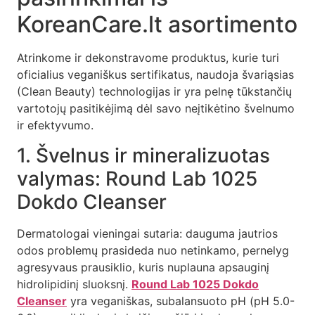
KoreanCare.lt asortimento
Atrinkome ir dekonstravome produktus, kurie turi
oficialius veganiškus sertifikatus, naudoja švariąsias
(Clean Beauty) technologijas ir yra pelnę tūkstančių
vartotojų pasitikėjimą dėl savo neįtikėtino švelnumo
ir efektyvumo.
1. Švelnus ir mineralizuotas
valymas: Round Lab 1025
Dokdo Cleanser
Dermatologai vieningai sutaria: dauguma jautrios
odos problemų prasideda nuo netinkamo, pernelyg
agresyvaus prausiklio, kuris nuplauna apsauginį
hidrolipidinį sluoksnį.
Round Lab 1025 Dokdo
Cleanser
yra veganiškas, subalansuoto pH (pH 5.0-