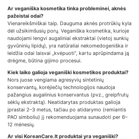
Ar veganiška kosmetika tinka probleminei, aknės
pažeistai odai?
Vienareikšmiškai taip. Dauguma aknės protrūkių kyla
dėl užsikimšusių porų. Veganiška kosmetika, kurioje
naudojami lengvi augaliniai ekstraktai (vietoj sunkių
gyvūninių lipidų), yra natūraliai nekomedogeniška ir
leidžia odai laisvai „kvėpuoti“, kartu aprūpindama ją
drėgme, būtina gijimo procesui.
Kiek laiko galioja veganiški kosmetikos produktai?
Nors juose vengiama agresyvių sintetinių
konservantų, korėjiečių technologijos naudoja
pažangius augalinius konservantus (pvz., greipfrutų
sėklų ekstraktą). Neatidarytas produktas galioja
įprastai 2–3 metus, tačiau po atidarymo (remiantis
PAO simboliu) jį rekomenduojama sunaudoti per 6–
12 mėnesių.
Ar visi KoreanCare.lt produktai yra veganiški?