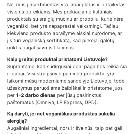
Ne, mūsų asortimentas yra labai platus ir pritaikytas
visiems poreikiams. Mes prekiaujame kultiniais
produktais su sraigių mucinu ar propoliu, kurie nėra
veganiški, bet yra nepaprastai veiksmingi. Tačiau
kiekvieno produkto aprašyme aiškiai nurodome, ar
jis turi veganišką sertifikatą, kad pirkėjai galėtų
rinktis pagal savo įsitikinimus.
Kaip greitai produktai pristatomi Lietuvoje?
Suprantame, kad sudirgusiai odai pagalbos reikia čia
ir dabar. Visi straipsnyje paminėti produktai yra
laikomi mūsų moderniame sandėlyje Lietuvoje, todėl
užsakymus paruošiame žaibiškai ir pristatome juos
per
1–2 darbo dienas
per jūsų pasirinktus
paštomatus (Omniva, LP Express, DPD).
Ką daryti, jei net veganiškas produktas sukelia
alergiją?
Augaliniai ingredientai, nors ir švelnūs, taip pat gali