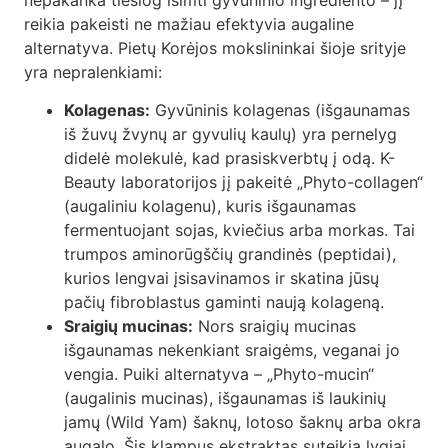
reikia pakeisti ne mažiau efektyvia augaline
alternatyva. Pietų Korėjos mokslininkai šioje srityje
yra nepralenkiami:
Kolagenas:
Gyvūninis kolagenas (išgaunamas
iš žuvų žvynų ar gyvulių kaulų) yra pernelyg
didelė molekulė, kad prasiskverbtų į odą. K-
Beauty laboratorijos jį pakeitė „Phyto-collagen“
(augaliniu kolagenu), kuris išgaunamas
fermentuojant sojas, kviečius arba morkas. Tai
trumpos aminorūgščių grandinės (peptidai),
kurios lengvai įsisavinamos ir skatina jūsų
pačių fibroblastus gaminti naują kolageną.
Sraigių mucinas:
Nors sraigių mucinas
išgaunamas nekenkiant sraigėms, veganai jo
vengia. Puiki alternatyva – „Phyto-mucin“
(augalinis mucinas), išgaunamas iš laukinių
jamų (Wild Yam) šaknų, lotoso šaknų arba okra
augalo. Šis klampus ekstraktas suteikia lygiai