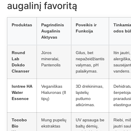
augalinį favoritą
Produktas
Pagrindinis
Poveikis ir
Tinkami
Augalinis
Funkcija
odos bū
Aktyvas
Round
Jūros
Gilus, bet
Itin jautri,
Lab
mineralai,
nepažeidžiantis
alergiška
Dokdo
Pantenolis
valymas, pH
sausėjant
Cleanser
palaikymas.
vandens.
Isntree HA
Veganiškas
3D drėkinimas,
Dehidratu
Water
Hialuronas (8
ląstelių
šerpetojan
Essence
tipų)
putlumo
praradusi
atkūrimas.
elasting
Tocobo
Mung pupelių
UV apsauga be
Riebi, miš
Bio
ekstraktas
baltų dėmių,
jautri saul