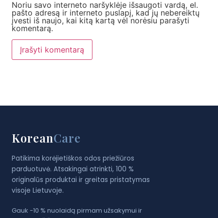
Noriu savo interneto naršyklėje išsaugoti vardą, el.
pašto adresą ir interneto puslapį, kad jų nebereiktų
įvesti iš naujo, kai kitą kartą vėl norėsiu parašyti
komentarą.
Korean
Care
Patikima korėjietiškos odos priežiūros
parduotuvė. Atsakingai atrinkti, 100 %
originalūs produktai ir greitas pristatymas
visoje Lietuvoje.
Gauk −10 % nuolaidą pirmam užsakymui ir