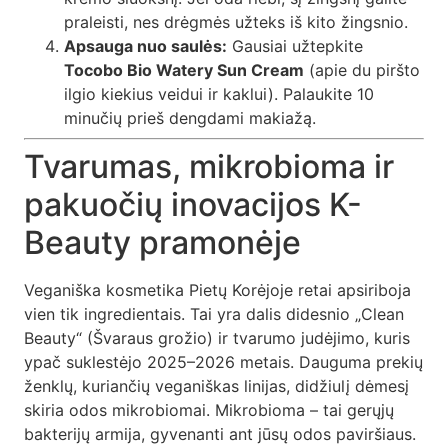
praleisti, nes drėgmės užteks iš kito žingsnio.
Apsauga nuo saulės:
Gausiai užtepkite
Tocobo Bio Watery Sun Cream
(apie du piršto
ilgio kiekius veidui ir kaklui). Palaukite 10
minučių prieš dengdami makiažą.
Tvarumas, mikrobioma ir
pakuočių inovacijos K-
Beauty pramonėje
Veganiška kosmetika Pietų Korėjoje retai apsiriboja
vien tik ingredientais. Tai yra dalis didesnio „Clean
Beauty“ (Švaraus grožio) ir tvarumo judėjimo, kuris
ypač suklestėjo 2025–2026 metais. Dauguma prekių
ženklų, kuriančių veganiškas linijas, didžiulį dėmesį
skiria odos mikrobiomai. Mikrobioma – tai gerųjų
bakterijų armija, gyvenanti ant jūsų odos paviršiaus.