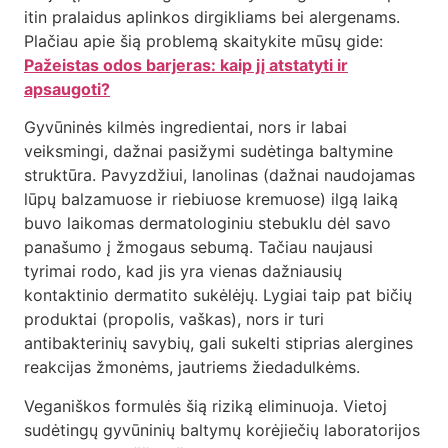
itin pralaidus aplinkos dirgikliams bei alergenams.
Plačiau apie šią problemą skaitykite mūsų gide:
Pažeistas odos barjeras: kaip jį atstatyti ir
apsaugoti?
Gyvūninės kilmės ingredientai, nors ir labai
veiksmingi, dažnai pasižymi sudėtinga baltymine
struktūra. Pavyzdžiui, lanolinas (dažnai naudojamas
lūpų balzamuose ir riebiuose kremuose) ilgą laiką
buvo laikomas dermatologiniu stebuklu dėl savo
panašumo į žmogaus sebumą. Tačiau naujausi
tyrimai rodo, kad jis yra vienas dažniausių
kontaktinio dermatito sukėlėjų. Lygiai taip pat bičių
produktai (propolis, vaškas), nors ir turi
antibakterinių savybių, gali sukelti stiprias alergines
reakcijas žmonėms, jautriems žiedadulkėms.
Veganiškos formulės šią riziką eliminuoja. Vietoj
sudėtingų gyvūninių baltymų korėjiečių laboratorijos