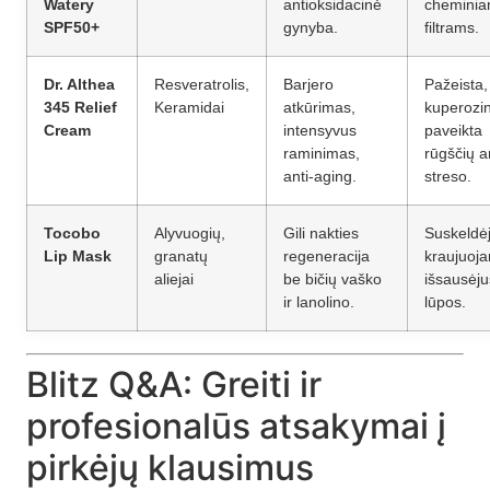
Watery
antioksidacinė
chemini
SPF50+
gynyba.
filtrams.
Dr. Althea
Resveratrolis,
Barjero
Pažeista,
345 Relief
Keramidai
atkūrimas,
kuperozi
Cream
intensyvus
paveikta
raminimas,
rūgščių a
anti-aging.
streso.
Tocobo
Alyvuogių,
Gili nakties
Suskeldėj
Lip Mask
granatų
regeneracija
kraujuoja
aliejai
be bičių vaško
išsausėju
ir lanolino.
lūpos.
Blitz Q&A: Greiti ir
profesionalūs atsakymai į
pirkėjų klausimus