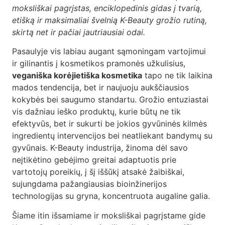
DUK
moksliškai pagrįstas, enciklopedinis gidas į tvarią,
etišką ir maksimaliai švelnią K-Beauty grožio rutiną,
Kontaktai
skirtą net ir pačiai jautriausiai odai.
Pasaulyje vis labiau augant sąmoningam vartojimui
Apsipirkti
ir gilinantis į kosmetikos pramonės užkulisius,
veganiška korėjietiška kosmetika
tapo ne tik laikina
mados tendencija, bet ir naujuoju aukščiausios
kokybės bei saugumo standartu. Grožio entuziastai
vis dažniau ieško produktų, kurie būtų ne tik
efektyvūs, bet ir sukurti be jokios gyvūninės kilmės
ingredientų intervencijos bei neatliekant bandymų su
gyvūnais. K-Beauty industrija, žinoma dėl savo
neįtikėtino gebėjimo greitai adaptuotis prie
vartotojų poreikių, į šį iššūkį atsakė žaibiškai,
sujungdama pažangiausias bioinžinerijos
technologijas su gryna, koncentruota augaline galia.
Šiame itin išsamiame ir moksliškai pagrįstame gide