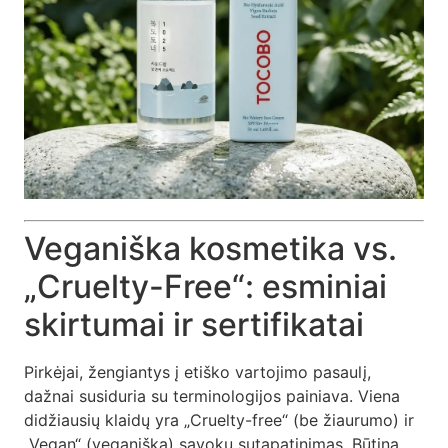
Veganiška kosmetika vs.
„Cruelty-Free“: esminiai
skirtumai ir sertifikatai
Pirkėjai, žengiantys į etiško vartojimo pasaulį,
dažnai susiduria su terminologijos painiava. Viena
didžiausių klaidų yra „Cruelty-free“ (be žiaurumo) ir
„Vegan“ (veganiška) sąvokų sutapatinimas. Būtina