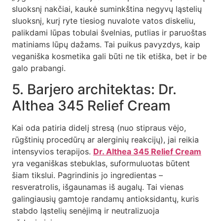
sluoksnį nakčiai, kaukė suminkština negyvų ląstelių
sluoksnį, kurį ryte tiesiog nuvalote vatos diskeliu,
palikdami lūpas tobulai švelnias, putlias ir paruoštas
matiniams lūpų dažams. Tai puikus pavyzdys, kaip
veganiška kosmetika gali būti ne tik etiška, bet ir be
galo prabangi.
5. Barjero architektas: Dr.
Althea 345 Relief Cream
Kai oda patiria didelį stresą (nuo stipraus vėjo,
rūgštinių procedūrų ar alerginių reakcijų), jai reikia
intensyvios terapijos.
Dr. Althea 345 Relief Cream
yra veganiškas stebuklas, suformuluotas būtent
šiam tikslui. Pagrindinis jo ingredientas –
resveratrolis, išgaunamas iš augalų. Tai vienas
galingiausių gamtoje randamų antioksidantų, kuris
stabdo ląstelių senėjimą ir neutralizuoja