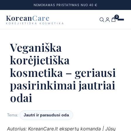
NEMOKAMAS PRISTATYMAS NUO 40 €
Korean
Care
0
KORĖJIETIŠKA KOSMETIKA
Eiti
prie
Prekių ženklai
Veganiška
turinio
korėjietiška
Kategorijos
kosmetika – geriausi
Odos tipai
pasirinkimai jautriai
Rinkiniai
odai
Odos testas
Tema:
Jautri ir paraudusi oda
Tinklaraštis
Autorius: KoreanCare.lt ekspertų komanda | Jūsų