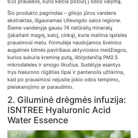
6.0) prausiklis, kuris keičia požiūrį į odos valymą.
Šio produkto pagrindas – giliojo jūros vandens
ekstraktas, išgaunamas Ulleungdo salos regione.
Šiame vandenyje gausu 74 natūralių mineralų
(įskaitant magnį, kalcį, cinką), kurie maitina ląsteles
prausimosi metu. Formulėje naudojamos švelnios
augalinės kilmės paviršiaus aktyviosios medžiagos,
kurios sukuria kreminę putą, ištirpdančią PM2.5
mikrodaleles ir smogo likučius. Sudėtyje esantys
trys hialurono rūgšties tipai ir pantenolis užtikrina,
kad po prausimosi nejusite jokio odos tempimo,
pleiskanojimo ar paraudimo.
2. Giluminė drėgmės infuzija:
ISNTREE Hyaluronic Acid
Water Essence