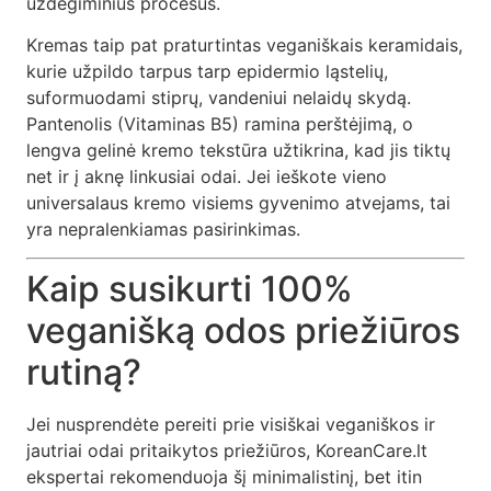
uždegiminius procesus.
Kremas taip pat praturtintas veganiškais keramidais,
kurie užpildo tarpus tarp epidermio ląstelių,
suformuodami stiprų, vandeniui nelaidų skydą.
Pantenolis (Vitaminas B5) ramina perštėjimą, o
lengva gelinė kremo tekstūra užtikrina, kad jis tiktų
net ir į aknę linkusiai odai. Jei ieškote vieno
universalaus kremo visiems gyvenimo atvejams, tai
yra nepralenkiamas pasirinkimas.
Kaip susikurti 100%
veganišką odos priežiūros
rutiną?
Jei nusprendėte pereiti prie visiškai veganiškos ir
jautriai odai pritaikytos priežiūros, KoreanCare.lt
ekspertai rekomenduoja šį minimalistinį, bet itin