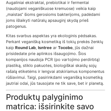
Augaliniai ekstraktai, prebiotikai ir fermentai
(naudojami veganiškuose kremuose) veikia kaip
„maistas“ šioms gerosioms bakterijoms, padėdami
joms išlaikyti natūralų apsauginį skydą prieš
patogenus.
Kitas svarbus aspektas yra ekologinis pėdsakas.
Perkant veganišką kosmetiką iš tokių prekės ženklų
kaip
Round Lab
,
Isntree
ar
Tocobo
, jūs dažnai
prisidedate prie aplinkos išsaugojimo. Šios
kompanijos naudoja PCR (po vartojimo perdirbtą)
plastiką, stiklo pakuotes, biologiškai skaidų sojų
rašalą etiketėms ir lengvai atskiriamus komponentus
rūšiavimui. Taigi, pasirinkdami veganišką kosmetiką
jautriai odai, jūs tausojate ne tik save, bet ir planetą.
Produktų palyginimo
matrica: išsirinkite savo