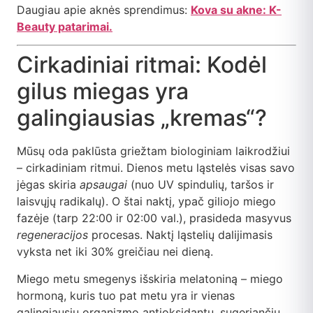
Daugiau apie aknės sprendimus:
Kova su akne: K-
Beauty patarimai.
Cirkadiniai ritmai: Kodėl
gilus miegas yra
galingiausias „kremas“?
Mūsų oda paklūsta griežtam biologiniam laikrodžiui
– cirkadiniam ritmui. Dienos metu ląstelės visas savo
jėgas skiria
apsaugai
(nuo UV spindulių, taršos ir
laisvųjų radikalų). O štai naktį, ypač giliojo miego
fazėje (tarp 22:00 ir 02:00 val.), prasideda masyvus
regeneracijos
procesas. Naktį ląstelių dalijimasis
vyksta net iki 30% greičiau nei dieną.
Miego metu smegenys išskiria melatoniną – miego
hormoną, kuris tuo pat metu yra ir vienas
galingiausių organizmo antioksidantų, sugeriančių