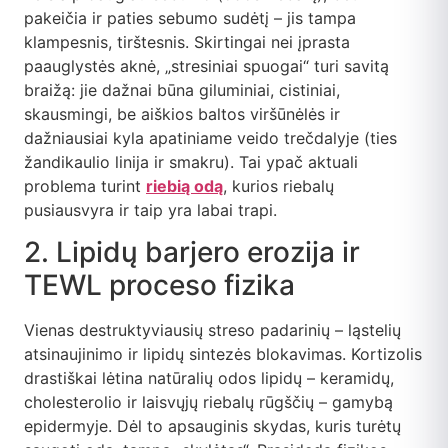
pakeičia ir paties sebumo sudėtį – jis tampa
klampesnis, tirštesnis. Skirtingai nei įprasta
paauglystės aknė, „stresiniai spuogai“ turi savitą
braižą: jie dažnai būna giluminiai, cistiniai,
skausmingi, be aiškios baltos viršūnėlės ir
dažniausiai kyla apatiniame veido trečdalyje (ties
žandikaulio linija ir smakru). Tai ypač aktuali
problema turint
riebią odą
, kurios riebalų
pusiausvyra ir taip yra labai trapi.
2. Lipidų barjero erozija ir
TEWL proceso fizika
Vienas destruktyviausių streso padarinių – ląstelių
atsinaujinimo ir lipidų sintezės blokavimas. Kortizolis
drastiškai lėtina natūralių odos lipidų – keramidų,
cholesterolio ir laisvųjų riebalų rūgščių – gamybą
epidermyje. Dėl to apsauginis skydas, kuris turėtų