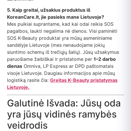
5. Kaip greitai, užsakius produktus iš
KoreanCare.lt, jie pasieks mane Lietuvoje?
Mes puikiai suprantame, kad kai odai reikia SOS
pagalbos, laukti negalima nė dienos. Visi paminėti
SOS K-Beauty produktai yra mūsų asmeniniame
sandėlyje Lietuvoje (mes nenaudojame jokių
siuntimo schemų iš trečiųjų šalių). Jūsų užsakymus
paruošiame žaibiškai ir pristatome per
1–2 darbo
dienas
Omniva, LP Express ar DPD paštomatais
visoje Lietuvoje. Daugiau informacijos apie mūsų
logistiką rasite čia:
Greitas K-Beauty pristatymas
Lietuvoje.
Galutinė Išvada: Jūsų oda
yra jūsų vidinės ramybės
veidrodis