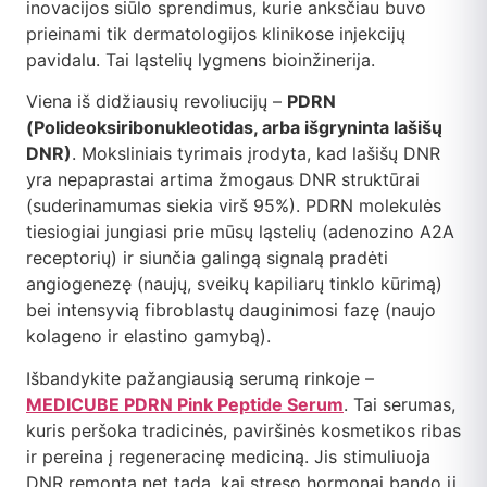
inovacijos siūlo sprendimus, kurie anksčiau buvo
prieinami tik dermatologijos klinikose injekcijų
pavidalu. Tai ląstelių lygmens bioinžinerija.
Viena iš didžiausių revoliucijų –
PDRN
(Polideoksiribonukleotidas, arba išgryninta lašišų
DNR)
. Moksliniais tyrimais įrodyta, kad lašišų DNR
yra nepaprastai artima žmogaus DNR struktūrai
(suderinamumas siekia virš 95%). PDRN molekulės
tiesiogiai jungiasi prie mūsų ląstelių (adenozino A2A
receptorių) ir siunčia galingą signalą pradėti
angiogenezę (naujų, sveikų kapiliarų tinklo kūrimą)
bei intensyvią fibroblastų dauginimosi fazę (naujo
kolageno ir elastino gamybą).
Išbandykite pažangiausią serumą rinkoje –
MEDICUBE PDRN Pink Peptide Serum
. Tai serumas,
kuris peršoka tradicinės, paviršinės kosmetikos ribas
ir pereina į regeneracinę mediciną. Jis stimuliuoja
DNR remontą net tada, kai streso hormonai bando jį