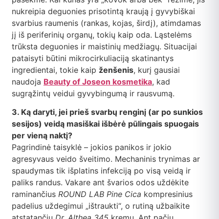
nukreipia deguonies prisotintą kraują į gyvybiškai
svarbius raumenis (rankas, kojas, širdį), atimdamas
jį iš periferinių organų, tokių kaip oda. Ląstelėms
trūksta deguonies ir maistinių medžiagų. Situacijai
pataisyti būtini mikrocirkuliaciją skatinantys
ingredientai, tokie kaip
ženšenis
, kurį gausiai
naudoja
Beauty of Joseon kosmetika
, kad
sugrąžintų veidui gyvybingumą ir rausvumą.
3. Ką daryti, jei prieš svarbų renginį (ar po sunkios
sesijos) veidą masiškai išbėrė pūlingais spuogais
per vieną naktį?
Pagrindinė taisyklė – jokios panikos ir jokio
agresyvaus veido šveitimo. Mechaninis trynimas ar
spaudymas tik išplatins infekciją po visą veidą ir
paliks randus. Vakare ant švarios odos uždėkite
raminančius
ROUND LAB Pine Cica
kompresinius
padelius uždegimui „ištraukti“, o rutiną užbaikite
atstatančiu
Dr. Althea 345
kremu. Ant pačių