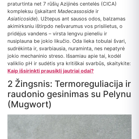
praturtinta net 7 rūšių Azijinės centelės (CICA)
kompleksu (įskaitant
Madecassoside
ir
Asiaticoside
). Užtepus ant sausos odos, balzamas
akimirksniu ištirpdo nešvarumus vos prisilietus, o
pridėjus vandens – virsta lengvu pieneliu ir
nusiplauna be jokio likučio. Oda lieka tobulai švari,
sudrėkinta ir, svarbiausia, nuraminta, nes nepatyrė
jokio mechaninio streso. Išsamiau apie tai, kodėl
valiklio pH ir sudėtis yra kritiškai svarbūs, skaitykite:
Kaip išsirinkti prausiklį jautriai odai?
2 Žingsnis: Termoreguliacija ir
raudonio gesinimas su Pelynu
(Mugwort)