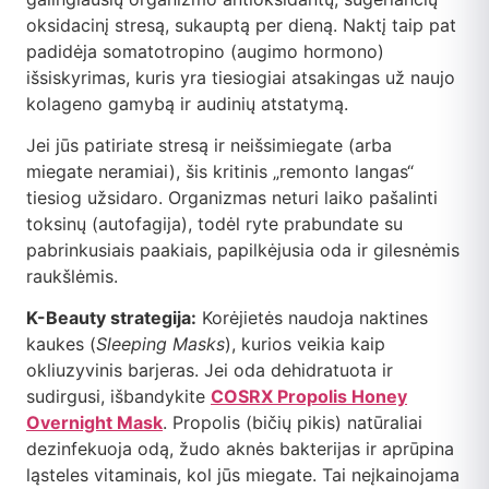
oksidacinį stresą, sukauptą per dieną. Naktį taip pat
padidėja somatotropino (augimo hormono)
išsiskyrimas, kuris yra tiesiogiai atsakingas už naujo
kolageno gamybą ir audinių atstatymą.
Jei jūs patiriate stresą ir neišsimiegate (arba
miegate neramiai), šis kritinis „remonto langas“
tiesiog užsidaro. Organizmas neturi laiko pašalinti
toksinų (autofagija), todėl ryte prabundate su
pabrinkusiais paakiais, papilkėjusia oda ir gilesnėmis
raukšlėmis.
K-Beauty strategija:
Korėjietės naudoja naktines
kaukes (
Sleeping Masks
), kurios veikia kaip
okliuzyvinis barjeras. Jei oda dehidratuota ir
sudirgusi, išbandykite
COSRX Propolis Honey
Overnight Mask
. Propolis (bičių pikis) natūraliai
dezinfekuoja odą, žudo aknės bakterijas ir aprūpina
ląsteles vitaminais, kol jūs miegate. Tai neįkainojama