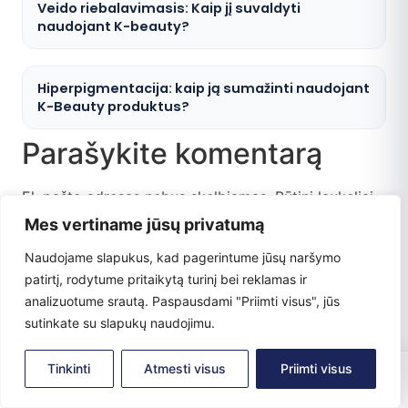
Veido riebalavimasis: Kaip jį suvaldyti
naudojant K-beauty?
Hiperpigmentacija: kaip ją sumažinti naudojant
K-Beauty produktus?
Parašykite komentarą
El. pašto adresas nebus skelbiamas.
Būtini laukeliai
pažymėti
*
Mes vertiname jūsų privatumą
Komentaras
*
Naudojame slapukus, kad pagerintume jūsų naršymo
patirtį, rodytume pritaikytą turinį bei reklamas ir
analizuotume srautą. Paspausdami "Priimti visus", jūs
sutinkate su slapukų naudojimu.
0
Tinkinti
Atmesti visus
Priimti visus
Pradžia
Parduotuvė
Paskyra
Krepšelis