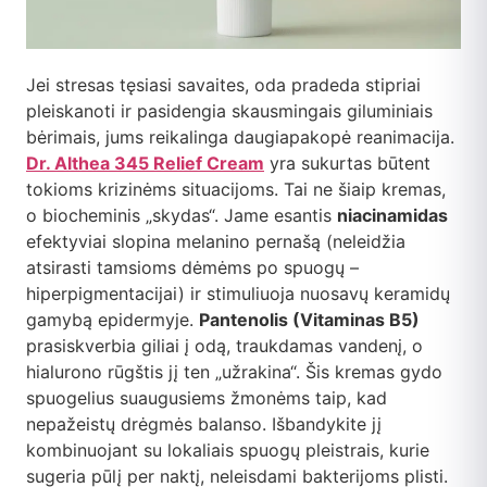
Jei stresas tęsiasi savaites, oda pradeda stipriai
pleiskanoti ir pasidengia skausmingais giluminiais
bėrimais, jums reikalinga daugiapakopė reanimacija.
Dr. Althea 345 Relief Cream
yra sukurtas būtent
tokioms krizinėms situacijoms. Tai ne šiaip kremas,
o biocheminis „skydas“. Jame esantis
niacinamidas
efektyviai slopina melanino pernašą (neleidžia
atsirasti tamsioms dėmėms po spuogų –
hiperpigmentacijai) ir stimuliuoja nuosavų keramidų
gamybą epidermyje.
Pantenolis (Vitaminas B5)
prasiskverbia giliai į odą, traukdamas vandenį, o
hialurono rūgštis jį ten „užrakina“. Šis kremas gydo
spuogelius suaugusiems žmonėms taip, kad
nepažeistų drėgmės balanso. Išbandykite jį
kombinuojant su lokaliais spuogų pleistrais, kurie
sugeria pūlį per naktį, neleisdami bakterijoms plisti.