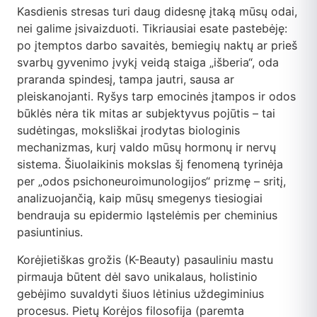
DUK
Kasdienis stresas turi daug didesnę įtaką mūsų odai,
nei galime įsivaizduoti. Tikriausiai esate pastebėję:
Kontaktai
po įtemptos darbo savaitės, bemiegių naktų ar prieš
svarbų gyvenimo įvykį veidą staiga „išberia“, oda
praranda spindesį, tampa jautri, sausa ar
Apsipirkti
pleiskanojanti. Ryšys tarp emocinės įtampos ir odos
būklės nėra tik mitas ar subjektyvus pojūtis – tai
sudėtingas, moksliškai įrodytas biologinis
mechanizmas, kurį valdo mūsų hormonų ir nervų
sistema. Šiuolaikinis mokslas šį fenomeną tyrinėja
per „odos psichoneuroimunologijos“ prizmę – sritį,
analizuojančią, kaip mūsų smegenys tiesiogiai
bendrauja su epidermio ląstelėmis per cheminius
pasiuntinius.
Korėjietiškas grožis (K-Beauty) pasauliniu mastu
pirmauja būtent dėl savo unikalaus, holistinio
gebėjimo suvaldyti šiuos lėtinius uždegiminius
procesus. Pietų Korėjos filosofija (paremta