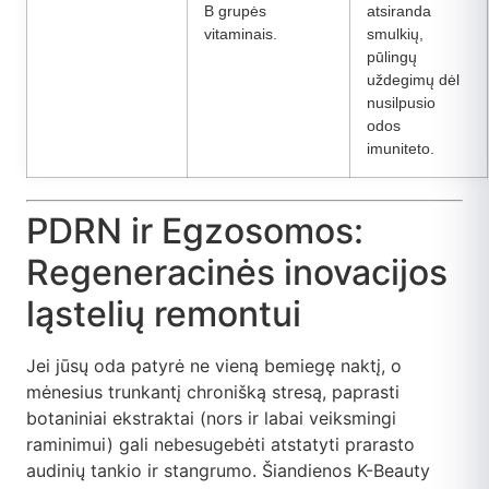
B grupės
atsiranda
vitaminais.
smulkių,
pūlingų
uždegimų dėl
nusilpusio
odos
imuniteto.
PDRN ir Egzosomos:
Regeneracinės inovacijos
ląstelių remontui
Jei jūsų oda patyrė ne vieną bemiegę naktį, o
mėnesius trunkantį chronišką stresą, paprasti
botaniniai ekstraktai (nors ir labai veiksmingi
raminimui) gali nebesugebėti atstatyti prarasto
audinių tankio ir stangrumo. Šiandienos K-Beauty