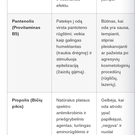
efektu.
Pantenolis
Patekęs į odą
Būtinas, kai
(Provitaminas
virsta pantoteno
oda yra sausa,
B5)
rūgštimi; veikia
tempianti,
kaip galingas
stipriai
humektantas
pleiskanojanti
(traukia drėgmę) ir
ar pažeista po
stimuliuoja
agresyvių
epitelizaciją
kosmetologinių
(žaizdų gijimą).
procedūrų
(rūgščių,
lazerių).
Propolis (Bičių
Natūralus plataus
Gelbėja, kai
pikis)
spektro
oda atrodo
antimikrobinis ir
ypač
priešgrybelinis
papilkėjusi,
agentas; turtingas
„negyva“ ir
aminorūgštimis ir
nuolat