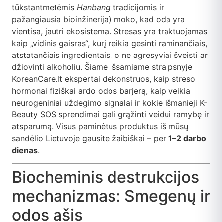
tūkstantmetėmis
Hanbang
tradicijomis ir
pažangiausia bioinžinerija) moko, kad oda yra
vientisa, jautri ekosistema. Stresas yra traktuojamas
kaip „vidinis gaisras“, kurį reikia gesinti raminančiais,
atstatančiais ingredientais, o ne agresyviai šveisti ar
džiovinti alkoholiu. Šiame išsamiame straipsnyje
KoreanCare.lt ekspertai dekonstruos, kaip streso
hormonai fiziškai ardo odos barjerą, kaip veikia
neurogeniniai uždegimo signalai ir kokie išmanieji K-
Beauty SOS sprendimai gali grąžinti veidui ramybę ir
atsparumą. Visus paminėtus produktus iš mūsų
sandėlio Lietuvoje gausite žaibiškai – per
1–2 darbo
dienas
.
Biocheminis destrukcijos
mechanizmas: Smegenų ir
odos ašis