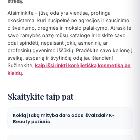
stresą.
Atsiminkite – jūsų oda yra vientisa, protinga
ekosistema, kuri nusipelnė ne agresijos ir sausinimo,
o švelnumo, drėgmės ir mokslo palaikymo. Atraskite
savo ramybės oazę mūsų kataloge ir leiskite savo
odai spindėti, nepaisant jokių asmeninių ar
profesinių gyvenimo iššūkių. Pradėkite savo kelionę į
sveiką, atsparią ir švytinčią odą jau šiandien!
Sužinokite,
kaip išsirinkti korėjietišką kosmetiką be
klaidų.
Skaitykite taip pat
Kokią įtaką mityba daro odos išvaizdai? K-
Beauty požiūris