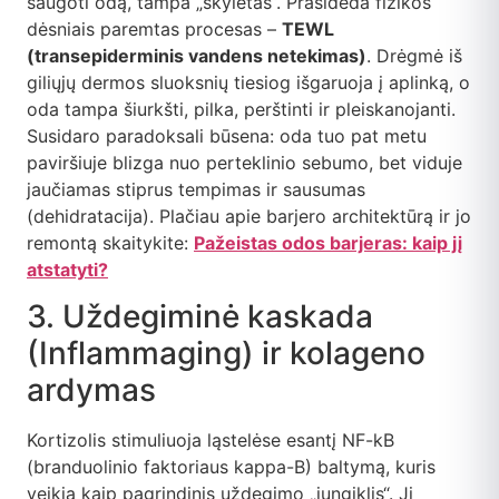
saugoti odą, tampa „skylėtas“. Prasideda fizikos
dėsniais paremtas procesas –
TEWL
(transepiderminis vandens netekimas)
. Drėgmė iš
giliųjų dermos sluoksnių tiesiog išgaruoja į aplinką, o
oda tampa šiurkšti, pilka, perštinti ir pleiskanojanti.
Susidaro paradoksali būsena: oda tuo pat metu
paviršiuje blizga nuo perteklinio sebumo, bet viduje
jaučiamas stiprus tempimas ir sausumas
(dehidratacija). Plačiau apie barjero architektūrą ir jo
remontą skaitykite:
Pažeistas odos barjeras: kaip jį
atstatyti?
3. Uždegiminė kaskada
(Inflammaging) ir kolageno
ardymas
Kortizolis stimuliuoja ląstelėse esantį NF-kB
(branduolinio faktoriaus kappa-B) baltymą, kuris
veikia kaip pagrindinis uždegimo „jungiklis“. Jį