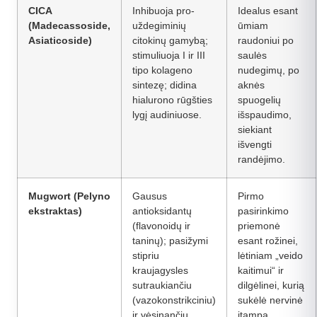
CICA
Inhibuoja pro-
Idealus esant
(Madecassoside,
uždegiminių
ūmiam
Asiaticoside)
citokinų gamybą;
raudoniui po
stimuliuoja I ir III
saulės
tipo kolageno
nudegimų, po
sintezę; didina
aknės
hialurono rūgšties
spuogelių
lygį audiniuose.
išspaudimo,
siekiant
išvengti
randėjimo.
Mugwort (Pelyno
Gausus
Pirmo
ekstraktas)
antioksidantų
pasirinkimo
(flavonoidų ir
priemonė
taninų); pasižymi
esant rožinei,
stipriu
lėtiniam „veido
kraujagysles
kaitimui“ ir
sutraukiančiu
dilgėlinei, kurią
(vazokonstrikciniu)
sukėlė nervinė
ir vėsinančiu
įtampa.