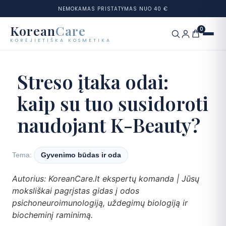
NEMOKAMAS PRISTATYMAS NUO 40 €
Korean
Care
0
KORĖJIETIŠKA KOSMETIKA
Eiti
prie
Prekių ženklai
Streso įtaka odai:
turinio
kaip su tuo susidoroti
Kategorijos
naudojant K-Beauty?
Odos tipai
Rinkiniai
Tema:
Gyvenimo būdas ir oda
Odos testas
Autorius: KoreanCare.lt ekspertų komanda | Jūsų
moksliškai pagrįstas gidas į odos
Tinklaraštis
psichoneuroimunologiją, uždegimų biologiją ir
biocheminį raminimą.