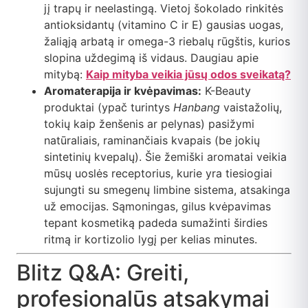
jį trapų ir neelastingą. Vietoj šokolado rinkitės
antioksidantų (vitamino C ir E) gausias uogas,
žaliąją arbatą ir omega-3 riebalų rūgštis, kurios
slopina uždegimą iš vidaus. Daugiau apie
mitybą:
Kaip mityba veikia jūsų odos sveikatą?
Aromaterapija ir kvėpavimas:
K-Beauty
produktai (ypač turintys
Hanbang
vaistažolių,
tokių kaip ženšenis ar pelynas) pasižymi
natūraliais, raminančiais kvapais (be jokių
sintetinių kvepalų). Šie žemiški aromatai veikia
mūsų uoslės receptorius, kurie yra tiesiogiai
sujungti su smegenų limbine sistema, atsakinga
už emocijas. Sąmoningas, gilus kvėpavimas
tepant kosmetiką padeda sumažinti širdies
ritmą ir kortizolio lygį per kelias minutes.
Blitz Q&A: Greiti,
profesionalūs atsakymai