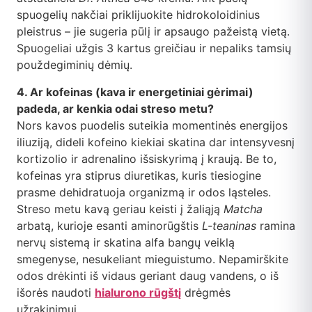
spuogelių nakčiai priklijuokite hidrokoloidinius
pleistrus – jie sugeria pūlį ir apsaugo pažeistą vietą.
Spuogeliai užgis 3 kartus greičiau ir nepaliks tamsių
použdegiminių dėmių.
4. Ar kofeinas (kava ir energetiniai gėrimai)
padeda, ar kenkia odai streso metu?
Nors kavos puodelis suteikia momentinės energijos
iliuziją, dideli kofeino kiekiai skatina dar intensyvesnį
kortizolio ir adrenalino išsiskyrimą į kraują. Be to,
kofeinas yra stiprus diuretikas, kuris tiesiogine
prasme dehidratuoja organizmą ir odos ląsteles.
Streso metu kavą geriau keisti į žaliąją
Matcha
arbatą, kurioje esanti aminorūgštis
L-teaninas
ramina
nervų sistemą ir skatina alfa bangų veiklą
smegenyse, nesukeliant mieguistumo. Nepamirškite
odos drėkinti iš vidaus geriant daug vandens, o iš
išorės naudoti
hialurono rūgštį
drėgmės
užrakinimui.