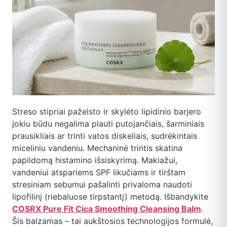
Streso stipriai pažeisto ir skylėto lipidinio barjero
jokiu būdu negalima plauti putojančiais, šarminiais
prausikliais ar trinti vatos diskeliais, sudrėkintais
miceliniu vandeniu. Mechaninė trintis skatina
papildomą histamino išsiskyrimą. Makiažui,
vandeniui atspariems SPF likučiams ir tirštam
stresiniam sebumui pašalinti privaloma naudoti
lipofilinį (riebaluose tirpstantį) metodą. Išbandykite
COSRX Pure Fit Cica Smoothing Cleansing Balm
.
Šis balzamas – tai aukštosios technologijos formulė,