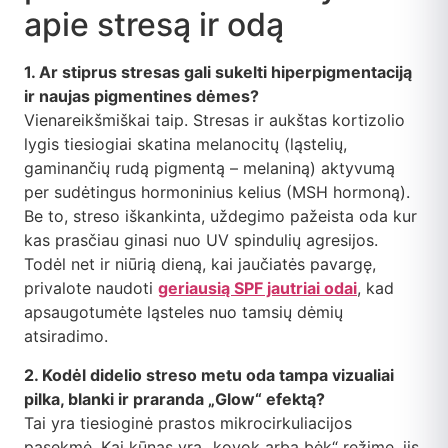
apie stresą ir odą
1. Ar stiprus stresas gali sukelti hiperpigmentaciją
ir naujas pigmentines dėmes?
Vienareikšmiškai taip. Stresas ir aukštas kortizolio
lygis tiesiogiai skatina melanocitų (ląstelių,
gaminančių rudą pigmentą – melaniną) aktyvumą
per sudėtingus hormoninius kelius (MSH hormoną).
Be to, streso iškankinta, uždegimo pažeista oda kur
kas prasčiau ginasi nuo UV spindulių agresijos.
Todėl net ir niūrią dieną, kai jaučiatės pavargę,
privalote naudoti
geriausią SPF jautriai odai
, kad
apsaugotumėte ląsteles nuo tamsių dėmių
atsiradimo.
2. Kodėl didelio streso metu oda tampa vizualiai
pilka, blanki ir praranda „Glow“ efektą?
Tai yra tiesioginė prastos mikrocirkuliacijos
pasekmė. Kai kūnas yra „kovok arba bėk“ režime, jis