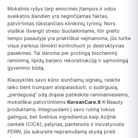
Mokslinis ryšys tarp emocinės įtampos ir odos
sveikatos šiandien yra neginčijamas faktas,
patvirtintas tūkstančiais klinikinių tyrimų. Nors
visiškai išvengti streso šiuolaikiniame, itin greito
tempo pasaulyje yra praktiškai neįmanoma, jūs turite
visus įrankius išmokti kontroliuoti jo destruktyvias
pasekmes. Tai daroma per protingą biocheminį
raminimą, lipidų barjero rekonstrukciją ir sąmoningą
gyvenimo būdą.
Klausykitės savo kūno siunčiamų signalų, raskite
laiko bent trumpam atsipalaiduoti, o sudirgusią,
„perdegusią“ odą drąsiai patikėkite raminamiesiems,
moksliškai patvirtintiems
KoreanCare.lt
K-Beauty
produktams. Integruodami į savo rutiną tokius
galingus, bet švelnius ingredientus kaip Azijinė
centelė (CICA), pelynas, pantenolis ir inovatyvusis
PDRN, jūs sukursite nepramušamą skydą prieš