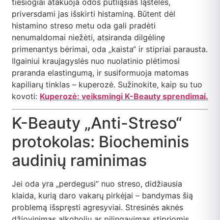
tiesiogiai atakuoja odos putliąsias ląsteles,
priversdami jas išskirti histaminą. Būtent dėl
histamino streso metu oda gali pradėti
nenumaldomai niežėti, atsiranda dilgėlinę
primenantys bėrimai, oda „kaista“ ir stipriai parausta.
Ilgainiui kraujagyslės nuo nuolatinio plėtimosi
praranda elastingumą, ir susiformuoja matomas
kapiliarų tinklas – kuperozė. Sužinokite, kaip su tuo
kovoti:
Kuperozė: veiksmingi K-Beauty sprendimai.
K-Beauty „Anti-Streso“
protokolas: Biocheminis
audinių raminimas
Jei oda yra „perdegusi“ nuo streso, didžiausia
klaida, kurią daro vakarų pirkėjai – bandymas šią
problemą išspręsti agresyviai. Stresinės aknės
džiovinimas alkoholiu ar pilingavimas stipriomis