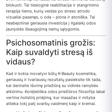
blokuoti. Tai tiesioginė reabilitacija ir stangrinimo
terapija tiems, kurių veidas po streso atrodo
vizualiai pasenęs, o oda – plona ir atoniška. Tai
neabejotinai geriausia investicija į ilgalaikį odos
jaunystės išsaugojimą namų sąlygomis.
Psichosomatinis grožis:
Kaip suvaldyti stresą iš
vidaus?
Kad ir kokia inovatyvi būtų K-Beauty kosmetika,
geriausių ir tvariausių rezultatų pasieksite tik tada,
kai derinsite išorinę priežiūrą su vidinės ramybės
atkūrimu. Korėjietiška odos priežiūros filosofija labai
vertina holistinį priėjimą, kur masažas ir mityba
atlieka tokį patį svarbų vaidmenį kaip ir kremai.