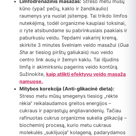
Limfodrenažinis masažas:
Streso metu mūsų
kūno (ypač pečių, kaklo ir žandikaulio)
raumenys yra nuolat įsitempę. Tai trikdo limfos
nutekėjimą, todėl organizme kaupiasi toksinai,
o ryte atsibundame su pabrinkusiais paakiais ir
paburkusiu veidu. Tepdami vakarinį kremą,
skirkite 3 minutes švelniam veido masažui (
Gua
Sha
ar tiesiog pirštų galiukais) nuo veido
centro link ausų ir žemyn kaklu. Tai išjudins
limfą ir akimirksniu pagerins veido kontūrą.
Sužinokite,
kaip atlikti efektyvų veido masažą
namuose.
Mitybos korekcija (Anti-glikacinė dieta):
Streso metu mūsų smegenys tiesiog „rėkte
rėkia“ reikalaudamos greitos energijos –
cukraus ir paprastųjų angliavandenių. Tačiau
rafinuotas cukrus organizme sukelia
glikaciją
–
biocheminį procesą, kurio metu cukraus
molekulės „suklijuoja“ kolageną, padarydamos