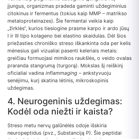
įjungus, organizmas pradeda gaminti uždegiminius
citokinus ir fermentus (tokius kaip MMP – matrikso
metaloproteinazes). Šie fermentai veikia kaip
„žirklės“, kurios tiesiogine prasme karpo ir ardo jūsų
I ir III tipo kolageno bei elastino skaidulas. Dėl šios
priežasties chroniško streso iškankinta oda per kelis
mėnesius gali vizualiai pasenti keleriais metais:
greičiau formuojasi mimikos raukšlės, o veido ovalas
praranda stangrumą (turgorą). Mokslas šį reiškinį
oficialiai vadina
inflammaging
– ankstyvuoju
senėjimu, kurį skatina lėtinis, mikroskopinis
uždegimas.
4. Neurogeninis uždegimas:
Kodėl oda niežti ir kaista?
Streso metu nervų galūnėlės odoje išskiria
neuropeptidus (pvz., Substanciją P). Šie peptidai