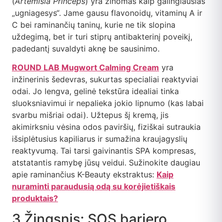
(
Artemisia Princeps
) yra žinomas kaip galingiausias
„ugniagesys“. Jame gausu flavonoidų, vitaminų A ir
C bei raminančių taninų, kurie ne tik slopina
uždegimą, bet ir turi stiprų antibakterinį poveikį,
padedantį suvaldyti aknę be sausinimo.
ROUND LAB Mugwort Calming Cream
yra
inžinerinis šedevras, sukurtas specialiai reaktyviai
odai. Jo lengva, gelinė tekstūra idealiai tinka
sluoksniavimui ir nepalieka jokio lipnumo (kas labai
svarbu mišriai odai). Užtepus šį kremą, jis
akimirksniu vėsina odos paviršių, fiziškai sutraukia
išsiplėtusius kapiliarus ir sumažina kraujagyslių
reaktyvumą. Tai tarsi gaivinantis SPA kompresas,
atstatantis ramybę jūsų veidui. Sužinokite daugiau
apie raminančius K-Beauty ekstraktus:
Kaip
nuraminti paraudusią odą su korėjietiškais
produktais?
3 Žingsnis: SOS barjero