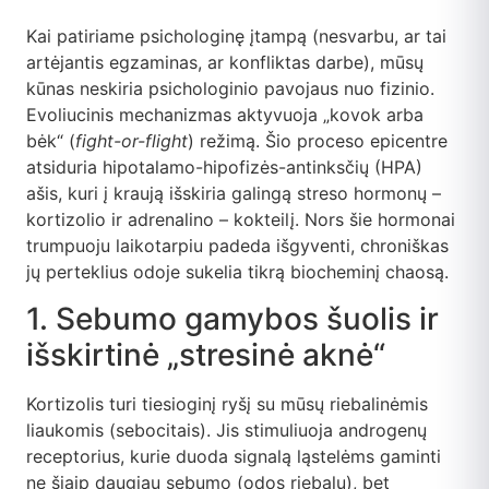
Kai patiriame psichologinę įtampą (nesvarbu, ar tai
artėjantis egzaminas, ar konfliktas darbe), mūsų
kūnas neskiria psichologinio pavojaus nuo fizinio.
Evoliucinis mechanizmas aktyvuoja „kovok arba
bėk“ (
fight-or-flight
) režimą. Šio proceso epicentre
atsiduria hipotalamo-hipofizės-antinksčių (HPA)
ašis, kuri į kraują išskiria galingą streso hormonų –
kortizolio ir adrenalino – kokteilį. Nors šie hormonai
trumpuoju laikotarpiu padeda išgyventi, chroniškas
jų perteklius odoje sukelia tikrą biocheminį chaosą.
1. Sebumo gamybos šuolis ir
išskirtinė „stresinė aknė“
Kortizolis turi tiesioginį ryšį su mūsų riebalinėmis
liaukomis (sebocitais). Jis stimuliuoja androgenų
receptorius, kurie duoda signalą ląstelėms gaminti
ne šiaip daugiau sebumo (odos riebalų), bet