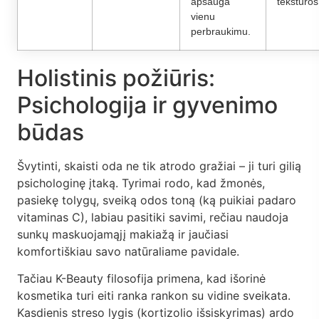
apsauga
tekstūros
vienu
perbraukimu.
Holistinis požiūris:
Psichologija ir gyvenimo
būdas
Švytinti, skaisti oda ne tik atrodo gražiai – ji turi gilią
psichologinę įtaką. Tyrimai rodo, kad žmonės,
pasiekę tolygų, sveiką odos toną (ką puikiai padaro
vitaminas C), labiau pasitiki savimi, rečiau naudoja
sunkų maskuojamąjį makiažą ir jaučiasi
komfortiškiau savo natūraliame pavidale.
Tačiau K-Beauty filosofija primena, kad išorinė
kosmetika turi eiti ranka rankon su vidine sveikata.
Kasdienis streso lygis (kortizolio išsiskyrimas) ardo