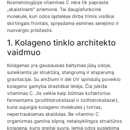
Kosmetologijoje vitaminas C nėra tik paprasta
„skaistinanti“ priemonė. Tai daugiafunkcinė
molekulė, kuri odos ląstelėse dirba trimis visiškai
skirtingais frontais, spręsdama esmines senėjimo ir
nuovargio priežastis.
1. Kolageno tinklo architekto
vaidmuo
Kolagenas yra gausiausias baltymas jūsų odoje,
suteikiantis jai struktūrą, stangrumą ir atsparumą
gravitacijai. Su amžiumi ir dėl UV spindulių poveikio
kolageno gamyba drastiškai lėtėja. Čia įsikiša
vitaminas C. Jis veikia kaip būtinas kofaktorius
fermentams (prolilhidroksilazei ir lizilhidroksilazei),
kurie sujungia kolageno molekules į tvirtas,
nepertraukiamas skaidulas. Be vitamino C
organizmas gamina silpną, netaisyklingos struktūros
kolageną, kuris greitai suyra, lemia odos suglebimą