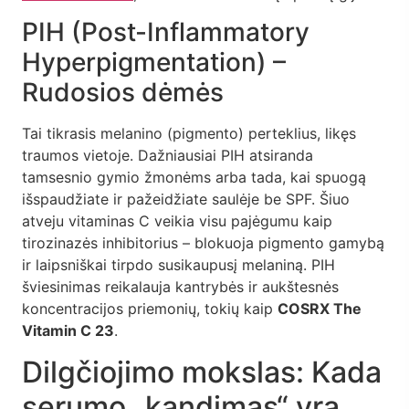
PIH (Post-Inflammatory
Hyperpigmentation) –
Rudosios dėmės
Tai tikrasis melanino (pigmento) perteklius, likęs
traumos vietoje. Dažniausiai PIH atsiranda
tamsesnio gymio žmonėms arba tada, kai spuogą
išspaudžiate ir pažeidžiate saulėje be SPF. Šiuo
atveju vitaminas C veikia visu pajėgumu kaip
tirozinazės inhibitorius – blokuoja pigmento gamybą
ir laipsniškai tirpdo susikaupusį melaniną. PIH
šviesinimas reikalauja kantrybės ir aukštesnės
koncentracijos priemonių, tokių kaip
COSRX The
Vitamin C 23
.
Dilgčiojimo mokslas: Kada
serumo „kandimas“ yra