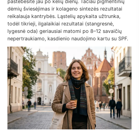
pastebėsite jau po kelių dienų. Tačiau pigmentinių
dėmių šviesėjimas ir kolageno sintezės rezultatai
reikalauja kantrybės. Ląstelių apykaita užtrunka,
todėl tikrieji, ilgalaikiai rezultatai (stangresnė,
lygesnė oda) geriausiai matomi po 8–12 savaičių
nepertraukiamo, kasdienio naudojimo kartu su SPF.