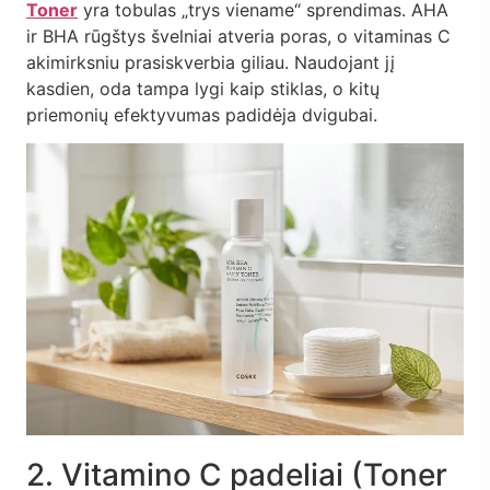
Toner
yra tobulas „trys viename“ sprendimas. AHA
ir BHA rūgštys švelniai atveria poras, o vitaminas C
akimirksniu prasiskverbia giliau. Naudojant jį
kasdien, oda tampa lygi kaip stiklas, o kitų
priemonių efektyvumas padidėja dvigubai.
2. Vitamino C padeliai (Toner