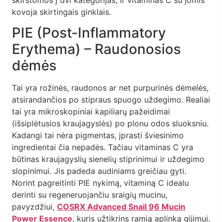
kovoja skirtingais ginklais.
PIE (Post-Inflammatory
Erythema) – Raudonosios
dėmės
Tai yra rožinės, raudonos ar net purpurinės dėmelės,
atsirandančios po stipraus spuogo uždegimo. Realiai
tai yra mikroskopiniai kapiliarų pažeidimai
(išsiplėtusios kraujagyslės) po plonu odos sluoksniu.
Kadangi tai nėra pigmentas, įprasti šviesinimo
ingredientai čia nepadės. Tačiau vitaminas C yra
būtinas kraujagyslių sienelių stiprinimui ir uždegimo
slopinimui. Jis padeda audiniams greičiau gyti.
Norint pagreitinti PIE nykimą, vitaminą C idealu
derinti su regeneruojančiu sraigių mucinu,
pavyzdžiui,
COSRX Advanced Snail 96 Mucin
Power Essence
, kuris užtikrins ramią aplinką gijimui.