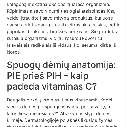
kolageną ir skatina oksidacinį stresą organizme.
Rūpinimasis savo vidumi tiesiogiai atsispindės jūsų
veide. Įtraukite į savo mitybą produktus, kuriuose
gausu antioksidantų – ne tik citrusinius vaisius, bet ir
paprikas, brokolius, braškes bei kivius. Šie produktai
suteikia organizmui vidinių resursų kovoti su
laisvaisiais radikalais iš vidaus, kol serumai dirba iš
išorės.
Spuogų dėmių anatomija:
PIE prieš PIH – kaip
padeda vitaminas C?
Daugelis pirkėjų kreipiasi į mus klausdami: „Kodėl
vienos dėmės po spuogų išnyksta per savaitę, o
kitos lieka mėnesiams?“. Atsakymas slypi dėmės
kilmėje. Dermatologijoje po aknės likusios žymės
skirstomos į dvi kategorijas, ir vitaminas C su jomis