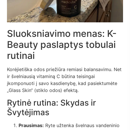
Sluoksniavimo menas: K-
Beauty paslaptys tobulai
rutinai
Korėjietiška odos priežiūra remiasi balansavimu. Net
ir švelniausią vitaminą C būtina teisingai
įkomponuoti į savo kasdienybę, kad pasiektumėte
„Glass Skin“ (stiklo odos) efektą.
Rytinė rutina: Skydas ir
Švytėjimas
Prausimas:
Ryte užtenka švelnaus vandeninio