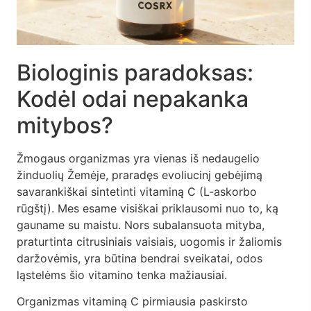
Biologinis paradoksas:
Kodėl odai nepakanka
mitybos?
Žmogaus organizmas yra vienas iš nedaugelio
žinduolių Žemėje, praradęs evoliucinį gebėjimą
savarankiškai sintetinti vitaminą C (L-askorbo
rūgštį). Mes esame visiškai priklausomi nuo to, ką
gauname su maistu. Nors subalansuota mityba,
praturtinta citrusiniais vaisiais, uogomis ir žaliomis
daržovėmis, yra būtina bendrai sveikatai, odos
ląstelėms šio vitamino tenka mažiausiai.
Organizmas vitaminą C pirmiausia paskirsto