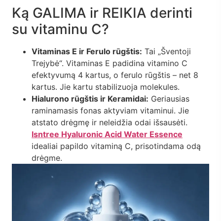
Ką GALIMA ir REIKIA derinti
su vitaminu C?
Vitaminas E ir Ferulo rūgštis:
Tai „Šventoji
Trejybė“. Vitaminas E padidina vitamino C
efektyvumą 4 kartus, o ferulo rūgštis – net 8
kartus. Jie kartu stabilizuoja molekules.
Hialurono rūgštis ir Keramidai:
Geriausias
raminamasis fonas aktyviam vitaminui. Jie
atstato drėgmę ir neleidžia odai išsausėti.
Isntree Hyaluronic Acid Water Essence
idealiai papildo vitaminą C, prisotindama odą
drėgme.