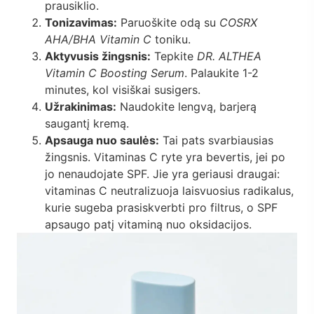
prausiklio.
Tonizavimas:
Paruoškite odą su
COSRX
AHA/BHA Vitamin C
toniku.
Aktyvusis žingsnis:
Tepkite
DR. ALTHEA
Vitamin C Boosting Serum
. Palaukite 1-2
minutes, kol visiškai susigers.
Užrakinimas:
Naudokite lengvą, barjerą
saugantį kremą.
Apsauga nuo saulės:
Tai pats svarbiausias
žingsnis. Vitaminas C ryte yra bevertis, jei po
jo nenaudojate SPF. Jie yra geriausi draugai:
vitaminas C neutralizuoja laisvuosius radikalus,
kurie sugeba prasiskverbti pro filtrus, o SPF
apsaugo patį vitaminą nuo oksidacijos.