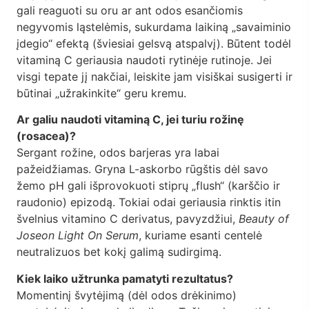
gali reaguoti su oru ar ant odos esančiomis
negyvomis ląstelėmis, sukurdama laikiną „savaiminio
įdegio“ efektą (šviesiai gelsvą atspalvį). Būtent todėl
vitaminą C geriausia naudoti rytinėje rutinoje. Jei
visgi tepate jį nakčiai, leiskite jam visiškai susigerti ir
būtinai „užrakinkite“ geru kremu.
Ar galiu naudoti vitaminą C, jei turiu rožinę
(rosacea)?
Sergant rožine, odos barjeras yra labai
pažeidžiamas. Gryna L-askorbo rūgštis dėl savo
žemo pH gali išprovokuoti stiprų „flush“ (karščio ir
raudonio) epizodą. Tokiai odai geriausia rinktis itin
švelnius vitamino C derivatus, pavyzdžiui,
Beauty of
Joseon Light On Serum
, kuriame esanti centelė
neutralizuos bet kokį galimą sudirgimą.
Kiek laiko užtrunka pamatyti rezultatus?
Momentinį švytėjimą (dėl odos drėkinimo)