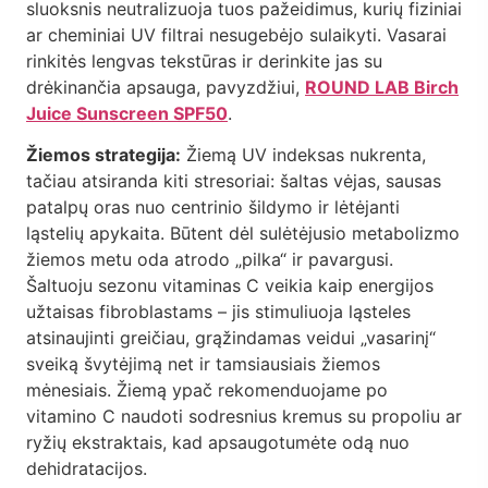
sluoksnis neutralizuoja tuos pažeidimus, kurių fiziniai
ar cheminiai UV filtrai nesugebėjo sulaikyti. Vasarai
rinkitės lengvas tekstūras ir derinkite jas su
drėkinančia apsauga, pavyzdžiui,
ROUND LAB Birch
Juice Sunscreen SPF50
.
Žiemos strategija:
Žiemą UV indeksas nukrenta,
tačiau atsiranda kiti stresoriai: šaltas vėjas, sausas
patalpų oras nuo centrinio šildymo ir lėtėjanti
ląstelių apykaita. Būtent dėl sulėtėjusio metabolizmo
žiemos metu oda atrodo „pilka“ ir pavargusi.
Šaltuoju sezonu vitaminas C veikia kaip energijos
užtaisas fibroblastams – jis stimuliuoja ląsteles
atsinaujinti greičiau, grąžindamas veidui „vasarinį“
sveiką švytėjimą net ir tamsiausiais žiemos
mėnesiais. Žiemą ypač rekomenduojame po
vitamino C naudoti sodresnius kremus su propoliu ar
ryžių ekstraktais, kad apsaugotumėte odą nuo
dehidratacijos.