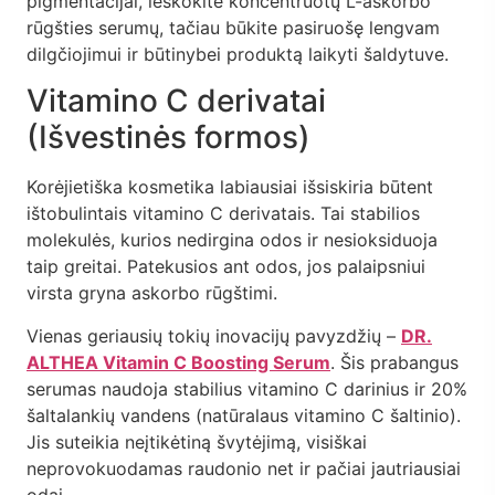
pigmentacijai, ieškokite koncentruotų L-askorbo
rūgšties serumų, tačiau būkite pasiruošę lengvam
dilgčiojimui ir būtinybei produktą laikyti šaldytuve.
Vitamino C derivatai
(Išvestinės formos)
Korėjietiška kosmetika labiausiai išsiskiria būtent
ištobulintais vitamino C derivatais. Tai stabilios
molekulės, kurios nedirgina odos ir nesioksiduoja
taip greitai. Patekusios ant odos, jos palaipsniui
virsta gryna askorbo rūgštimi.
Vienas geriausių tokių inovacijų pavyzdžių –
DR.
ALTHEA Vitamin C Boosting Serum
. Šis prabangus
serumas naudoja stabilius vitamino C darinius ir 20%
šaltalankių vandens (natūralaus vitamino C šaltinio).
Jis suteikia neįtikėtiną švytėjimą, visiškai
neprovokuodamas raudonio net ir pačiai jautriausiai
odai.