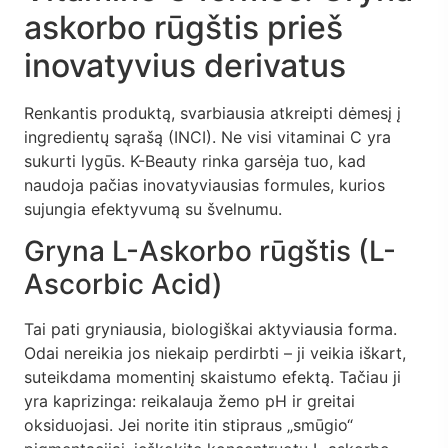
askorbo rūgštis prieš
inovatyvius derivatus
Renkantis produktą, svarbiausia atkreipti dėmesį į
ingredientų sąrašą (INCI). Ne visi vitaminai C yra
sukurti lygūs. K-Beauty rinka garsėja tuo, kad
naudoja pačias inovatyviausias formules, kurios
sujungia efektyvumą su švelnumu.
Gryna L-Askorbo rūgštis (L-
Ascorbic Acid)
Tai pati gryniausia, biologiškai aktyviausia forma.
Odai nereikia jos niekaip perdirbti – ji veikia iškart,
suteikdama momentinį skaistumo efektą. Tačiau ji
yra kaprizinga: reikalauja žemo pH ir greitai
oksiduojasi. Jei norite itin stipraus „smūgio“