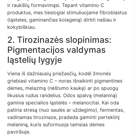
ir raukšlių formavimąsi. Tepant vitamino C
produktus, mes tiesiogiai stimuliuojame fibroblastus
(ląsteles, gaminančias kolageną) dirbti našiau ir
kokybiškiau.
2. Tirozinazės slopinimas:
Pigmentacijos valdymas
ląstelių lygyje
Viena iš dažniausių priežasčių, kodėl žmonės
griebiasi vitamino C – noras išnaikinti pigmentines
dėmes, melazmą (nėštumo kaukę) ar po spuogų
likusius rudus randelius. Odos spalvą (melaniną)
gamina specialios ląstelės – melanocitai. Kai oda
patiria stresą (nuo saulės ar uždegimo), fermentas,
vadinamas tirozinaze, pradeda gaminti perteklinį
melaniną, kuris suformuoja tamsias dėmes
paviršiuje.