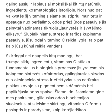
DUK
galingiausių ir labiausiai moksliškai ištirtų natūralių
ingredientų kosmetologijos istorijoje. Nors nuo pat
Kontaktai
vaikystės šį vitaminą siejame su stipriu imunitetu ir
apsauga nuo peršalimo, odos priežiūros pasaulyje jis
pelnytai vadinamas tikruoju „jaunystės ir švytėjimo
Apsipirkti
eliksyru“. Šiuolaikiniame, streso ir taršos kupiname
pasaulyje, jūsų odai vitamino C reikia lygiai taip pat,
kaip jūsų kūnui reikia vandens.
Skirtingai nei daugelis kitų madingų, bet
trumpalaikių ingredientų, vitaminas C atlieka
fundamentalius biologinius procesus: jis yra esminis
kolageno sintezės kofaktorius, galingiausias skydas
nuo oksidacinio streso ir efektyviausias natūralus
ginklas kovoje su pigmentinėmis dėmėmis bei
papilkėjusia odos spalva. Šiame itin išsamiame gide
mes panirsime į giliausius odos biochemijos
sluoksnius, atskleisime skirtingų vitamino C formų
paslaptis ir parodysime, kaip korėjietiškos