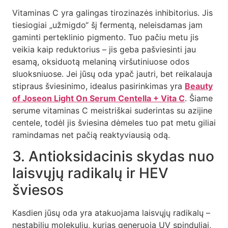
Vitaminas C yra galingas tirozinazės inhibitorius. Jis
tiesiogiai „užmigdo“ šį fermentą, neleisdamas jam
gaminti perteklinio pigmento. Tuo pačiu metu jis
veikia kaip reduktorius – jis geba pašviesinti jau
esamą, oksiduotą melaniną viršutiniuose odos
sluoksniuose. Jei jūsų oda ypač jautri, bet reikalauja
stipraus šviesinimo, idealus pasirinkimas yra
Beauty
of Joseon Light On Serum Centella + Vita C
. Šiame
serume vitaminas C meistriškai suderintas su azijine
centele, todėl jis šviesina dėmeles tuo pat metu giliai
ramindamas net pačią reaktyviausią odą.
3. Antioksidacinis skydas nuo
laisvųjų radikalų ir HEV
šviesos
Kasdien jūsų oda yra atakuojama laisvųjų radikalų –
nestabilių molekulių, kurias generuoja UV spinduliai,