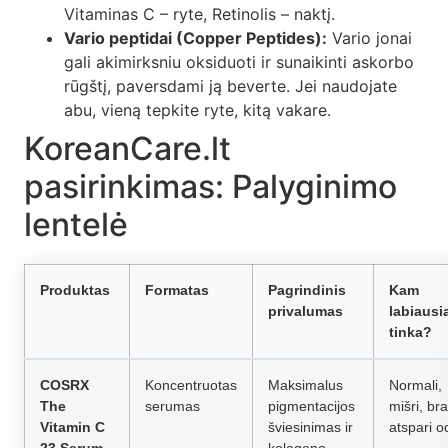
Vitaminas C – ryte, Retinolis – naktį.
Vario peptidai (Copper Peptides):
Vario jonai
gali akimirksniu oksiduoti ir sunaikinti askorbo
rūgštį, paversdami ją beverte. Jei naudojate
abu, vieną tepkite ryte, kitą vakare.
KoreanCare.lt
pasirinkimas: Palyginimo
lentelė
Produktas
Formatas
Pagrindinis
Kam
privalumas
labiausi
tinka?
COSRX
Koncentruotas
Maksimalus
Normali,
The
serumas
pigmentacijos
mišri, bra
Vitamin C
šviesinimas ir
atspari o
23 Serum
kolageno