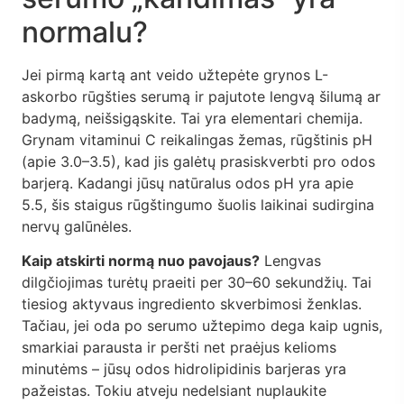
normalu?
Jei pirmą kartą ant veido užtepėte grynos L-
askorbo rūgšties serumą ir pajutote lengvą šilumą ar
badymą, neišsigąskite. Tai yra elementari chemija.
Grynam vitaminui C reikalingas žemas, rūgštinis pH
(apie 3.0–3.5), kad jis galėtų prasiskverbti pro odos
barjerą. Kadangi jūsų natūralus odos pH yra apie
5.5, šis staigus rūgštingumo šuolis laikinai sudirgina
nervų galūnėles.
Kaip atskirti normą nuo pavojaus?
Lengvas
dilgčiojimas turėtų praeiti per 30–60 sekundžių. Tai
tiesiog aktyvaus ingrediento skverbimosi ženklas.
Tačiau, jei oda po serumo užtepimo dega kaip ugnis,
smarkiai parausta ir peršti net praėjus kelioms
minutėms – jūsų odos hidrolipidinis barjeras yra
pažeistas. Tokiu atveju nedelsiant nuplaukite