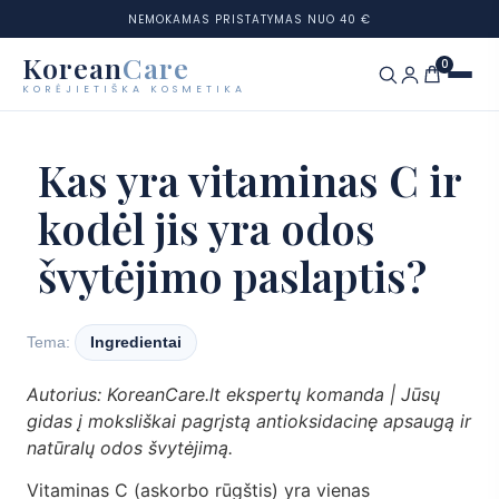
NEMOKAMAS PRISTATYMAS NUO 40 €
Korean
Care
0
KORĖJIETIŠKA KOSMETIKA
Eiti
prie
Prekių ženklai
Kas yra vitaminas C ir
turinio
kodėl jis yra odos
Kategorijos
švytėjimo paslaptis?
Odos tipai
Rinkiniai
Tema:
Ingredientai
Odos testas
Autorius: KoreanCare.lt ekspertų komanda | Jūsų
gidas į moksliškai pagrįstą antioksidacinę apsaugą ir
Tinklaraštis
natūralų odos švytėjimą.
Vitaminas C (askorbo rūgštis) yra vienas