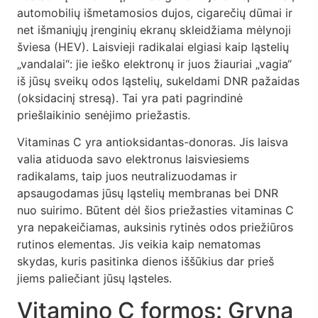
automobilių išmetamosios dujos, cigarečių dūmai ir
net išmaniųjų įrenginių ekranų skleidžiama mėlynoji
šviesa (HEV). Laisvieji radikalai elgiasi kaip ląstelių
„vandalai“: jie ieško elektronų ir juos žiauriai „vagia“
iš jūsų sveikų odos ląstelių, sukeldami DNR pažaidas
(oksidacinį stresą). Tai yra pati pagrindinė
priešlaikinio senėjimo priežastis.
Vitaminas C yra antioksidantas-donoras. Jis laisva
valia atiduoda savo elektronus laisviesiems
radikalams, taip juos neutralizuodamas ir
apsaugodamas jūsų ląstelių membranas bei DNR
nuo suirimo. Būtent dėl šios priežasties vitaminas C
yra nepakeičiamas, auksinis rytinės odos priežiūros
rutinos elementas. Jis veikia kaip nematomas
skydas, kuris pasitinka dienos iššūkius dar prieš
jiems paliečiant jūsų ląsteles.
Vitamino C formos: Gryna