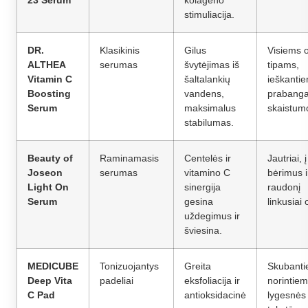
stimuliacija.
DR.
Klasikinis
Gilus
Visiems 
ALTHEA
serumas
švytėjimas iš
tipams,
Vitamin C
šaltalankių
ieškanti
Boosting
vandens,
prabang
Serum
maksimalus
skaistum
stabilumas.
Beauty of
Raminamasis
Centelės ir
Jautriai, į
Joseon
serumas
vitamino C
bėrimus i
Light On
sinergija
raudonį
Serum
gesina
linkusiai 
uždegimus ir
šviesina.
MEDICUBE
Tonizuojantys
Greita
Skubanti
Deep Vita
padeliai
eksfoliacija ir
norintie
C Pad
antioksidacinė
lygesnės