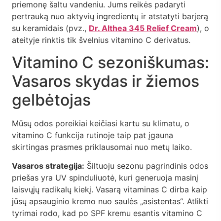
priemonę šaltu vandeniu. Jums reikės padaryti
pertrauką nuo aktyvių ingredientų ir atstatyti barjerą
su keramidais (pvz.,
Dr. Althea 345 Relief Cream
), o
ateityje rinktis tik švelnius vitamino C derivatus.
Vitamino C sezoniškumas:
Vasaros skydas ir žiemos
gelbėtojas
Mūsų odos poreikiai keičiasi kartu su klimatu, o
vitamino C funkcija rutinoje taip pat įgauna
skirtingas prasmes priklausomai nuo metų laiko.
Vasaros strategija:
Šiltuoju sezonu pagrindinis odos
priešas yra UV spinduliuotė, kuri generuoja masinį
laisvųjų radikalų kiekį. Vasarą vitaminas C dirba kaip
jūsų apsauginio kremo nuo saulės „asistentas“. Atlikti
tyrimai rodo, kad po SPF kremu esantis vitamino C