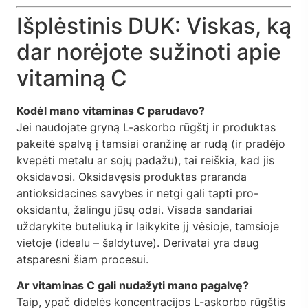
Išplėstinis DUK: Viskas, ką
dar norėjote sužinoti apie
vitaminą C
Kodėl mano vitaminas C parudavo?
Jei naudojate gryną L-askorbo rūgštį ir produktas
pakeitė spalvą į tamsiai oranžinę ar rudą (ir pradėjo
kvepėti metalu ar sojų padažu), tai reiškia, kad jis
oksidavosi. Oksidavęsis produktas praranda
antioksidacines savybes ir netgi gali tapti pro-
oksidantu, žalingu jūsų odai. Visada sandariai
uždarykite buteliuką ir laikykite jį vėsioje, tamsioje
vietoje (idealu – šaldytuve). Derivatai yra daug
atsparesni šiam procesui.
Ar vitaminas C gali nudažyti mano pagalvę?
Taip, ypač didelės koncentracijos L-askorbo rūgštis