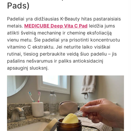
Pads)
Padeliai yra didžiausias K-Beauty hitas pastaraisiais
metais.
MEDICUBE Deep Vita C Pad
leidžia jums
atlikti švelnią mechaninę ir cheminę eksfoliaciją
vienu metu. Šie padeliai yra prisotinti koncentruotu
vitamino C ekstraktu. Jei neturite laiko visiškai
rutinai, tiesiog perbraukite veidą šiuo padeliu – jis
pašalins nešvarumus ir paliks antioksidacinį
apsauginį sluoksnį.