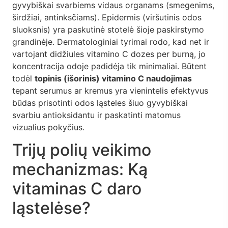
gyvybiškai svarbiems vidaus organams (smegenims,
širdžiai, antinksčiams). Epidermis (viršutinis odos
sluoksnis) yra paskutinė stotelė šioje paskirstymo
grandinėje. Dermatologiniai tyrimai rodo, kad net ir
vartojant didžiules vitamino C dozes per burną, jo
koncentracija odoje padidėja tik minimaliai. Būtent
todėl
topinis (išorinis) vitamino C naudojimas
tepant serumus ar kremus yra vienintelis efektyvus
būdas prisotinti odos ląsteles šiuo gyvybiškai
svarbiu antioksidantu ir paskatinti matomus
vizualius pokyčius.
Trijų polių veikimo
mechanizmas: Ką
vitaminas C daro
ląstelėse?