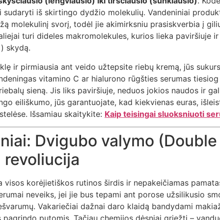
kysčiausio (lengviausio) iki tirščiausio (sunkiausio)
. Kodė
sudaryti iš skirtingo dydžio molekulių. Vandeniniai produkt
ažą molekulinį svorį, todėl jie akimirksniu prasiskverbia į gi
aliejai turi dideles makromolekules, kurios lieka paviršiuje i
į) skydą.
yklę ir pirmiausia ant veido užtepsite riebų kremą, jūs sukurs
ndeningas vitamino C ar hialurono rūgšties serumas tiesio
riebalų sieną. Jis liks paviršiuje, neduos jokios naudos ir gali
ngo eiliškumo, jūs garantuojate, kad kiekvienas euras, išlei
stelėse. Išsamiau skaitykite:
Kaip teisingai sluoksniuoti s
gsniai: Dvigubo valymo (Double
revoliucija
visos korėjietiškos rutinos širdis ir nepakeičiamas pamatas
erumai neveiks, jei jie bus tepami ant porose užsilikusio s
nešvarumų. Vakariečiai dažnai daro klaidą bandydami makia
 pagrindo putomis. Tačiau chemijos dėsniai griežti – vanduo