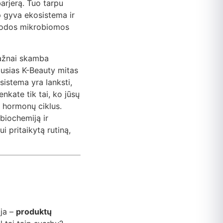
arjerą. Tuo tarpu
ip gyva ekosistema ir
o, odos mikrobiomos
dažnai skamba
iausias K-Beauty mitas
 sistema yra lanksti,
nkate tik tai, ko jūsų
r hormonų ciklus.
biochemiją ir
i pritaikytą rutiną,
ija –
produktų