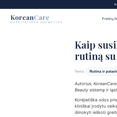
N
Korean
Care
Prekių ž
KORĖJIETIŠKA KOSMETIKA
Eiti
prie
Kaip susi
turinio
rutiną su
Tema:
Rutina ir patar
Autorius: KoreanCare.
Beauty sistemą ir ląs
Korėjietiška odos prie
kliniškai įrodytu vei
išmokyti ieškoti greit