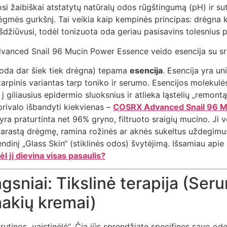
i žaibiškai atstatytų natūralų odos rūgštingumą (pH) ir sute
ėgmės gurkšnį. Tai veikia kaip kempinės principas: drėgna 
išdžiūvusi, todėl tonizuota oda geriau pasisavins tolesnius 
l oda dar šiek tiek drėgna) tepama
esencija
. Esencija yra un
tarpinis variantas tarp toniko ir serumo. Esencijos molekul
į giliausius epidermio sluoksnius ir atlieka ląstelių „remontą
 privalo išbandyti kiekvienas –
COSRX Advanced Snail 96 M
 yra praturtinta net 96% gryno, filtruoto sraigių mucino. Ji v
rarastą drėgmę, ramina rožinės ar aknės sukeltus uždegimus,
endinį „Glass Skin“ (stiklinės odos) švytėjimą. Išsamiau apie 
l jį dievina visas pasaulis?
ingsniai: Tikslinė terapija (Ser
akių kremai)
ų rutinos „vaistinėlė“. Čia jūs sprendžiate specifines savo o