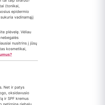
l tai taip svarbu?
ai (tonikai,
liuosius epidermio
r sukuria vadinamąjį
ite plėvelę. Vėliau
g nebegalės
ausiai nusitrins į jūsų
stas kosmetikai,
erumus?
. Net ir patys
mogo, oksidavusio
žą ir SPF kremus
 netirpina riebalų.