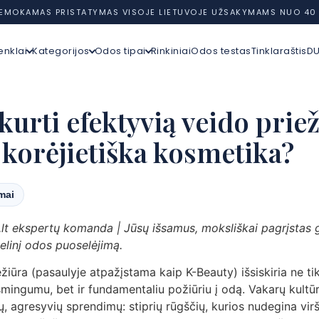
EMOKAMAS PRISTATYMAS VISOJE LIETUVOJE UŽSAKYMAMS NUO 40
enklai
Kategorijos
Odos tipai
Rinkiniai
Odos testas
Tinklaraštis
D
kurti efektyvią veido prie
 korėjietiška kosmetika?
imai
lt ekspertų komanda | Jūsų išsamus, moksliškai pagrįstas gi
telinį odos puoselėjimą.
žiūra (pasaulyje atpažįstama kaip K-Beauty) išsiskiria ne tik
ksmingumu, bet ir fundamentaliu požiūriu į odą. Vakarų kult
ų, agresyvių sprendimų: stiprių rūgščių, kurios nudegina viršu