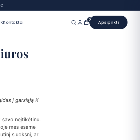
 €
0
UK
Kontaktai
Apsipirkti
žiūros
das į garsiąją K-
 savo neįtikėtinu,
ūroje mes esame
tinį sluoksnį, ar