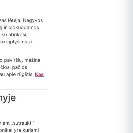
sas lėtėja. Negyvos
snį ir blokuodamos
i su abrikosų
kro-įplyšimus ir
o paviršių, mažina
nčios, pačios
iau apie rūgštis:
Kas
nyje
iant „sutraukti“
tonikai yra kuriami