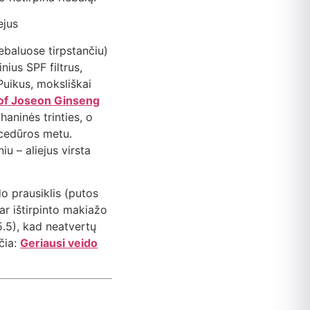
iebaluose tirpstančiu)
nius SPF filtrus,
Puikus, moksliškai
of Joseon Ginseng
aninės trinties, o
rocedūros metu.
u – aliejus virsta
o prausiklis (putos
 ar ištirpinto makiažo
5.5), kad neatvertų
čia:
Geriausi veido