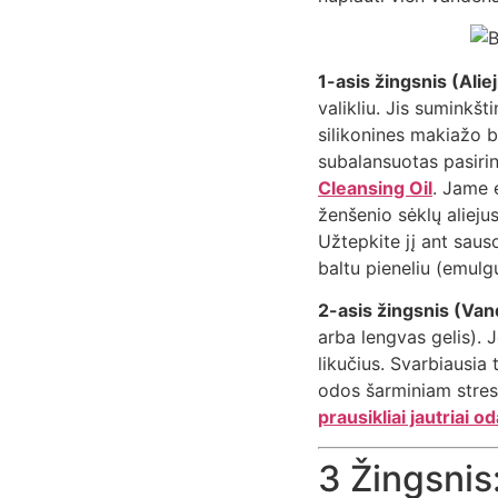
1-asis žingsnis (Alieji
valikliu. Jis suminkšti
silikonines makiažo ba
subalansuotas pasiri
Cleansing Oil
. Jame 
ženšenio sėklų aliejus
Užtepkite jį ant saus
baltu pieneliu (emulgu
2-asis žingsnis (Vand
arba lengvas gelis). J
likučius. Svarbiausia 
odos šarminiam stresu
prausikliai jautriai od
3 Žingsnis