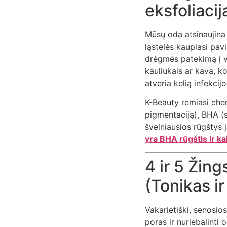
eksfoliacij
Mūsų oda atsinaujina 
ląstelės kaupiasi pav
drėgmės patekimą į vi
kauliukais ar kava, ko
atveria kelią infekcij
K-Beauty remiasi che
pigmentaciją), BHA (s
švelniausios rūgštys j
yra BHA rūgštis ir kai
4 ir 5 Žin
(Tonikas ir
Vakarietiški, senosio
poras ir nuriebalinti 