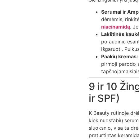
Serumai ir Amp
dėmėmis, rinkitė
niacinamidą
. J
Lakštinės kauk
po audiniu esant
išgaruoti. Puiku
Paakių kremas:
pirmoji parodo s
tapšnojamaisiais
9 ir 10 Ži
ir SPF)
K-Beauty rutinoje drė
kiek nuostabių serumų
sluoksnio, visa ta dr
praturtintas keramida