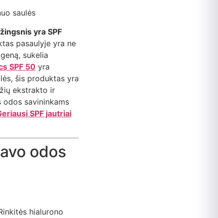
 žingsnis yra SPF
tas pasaulyje yra ne
geną, sukelia
cs SPF 50
yra
ulės, šis produktas yra
žių ekstrakto ir
os odos savininkams
eriausi SPF jautriai
 savo odos
Rinkitės hialurono