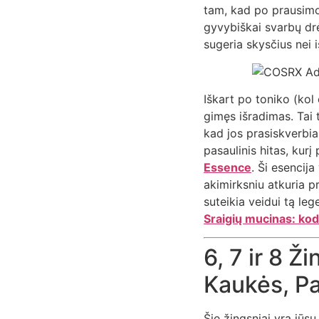
tam, kad po prausimos
gyvybiškai svarbų dr
sugeria skysčius nei 
Iškart po toniko (ko
gimęs išradimas. Tai 
kad jos prasiskverbia 
pasaulinis hitas, kurį
Essence
. Ši esencija
akimirksniu atkuria p
suteikia veidui tą leg
Sraigių mucinas: kodė
6, 7 ir 8 Ž
Kaukės, Pa
Šie žingsniai yra jūs