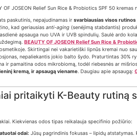
ats paskutinis, nepajudinamas ir
svarbiausias visos rutinos
 žino, kad geriausias
anti-aging
(senėjimą stabdantis) produk
kasdienė apsauga nuo UVA ir UVB spindulių. Saulė ardo kola
į uždegimą.
BEAUTY OF JOSEON Relief Sun Rice & Probioti
kosmetikoje. Skirtingai nei vakarietiški lipnūs kremai nuo sa
losjonas, nepaliekantis jokio balto šydo. Praturtintas 30% ry
kina ir pamaitina odos mikrobiomą, todėl riebesnės ar mišri
 dieninį kremą, ir apsaugą viename
. Daugiau apie apsaugą:
G
iai pritaikyti K-Beauty rutiną
klai. Kiekvienas odos tipas reikalauja specifinio požiūrio:
atuotai odai:
Jūsų pagrindinis fokusas – lipidų atstatymas. 