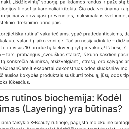
 naktį „išdžiovintų“ spuogą, palikdamos randus ir pažeistą b
logijos filosofija kardinaliai kitokia. Čia oda vertinama ka
. Korėjiečiai vadovaujasi prevencijos, maksimalaus švelnum
stelinio drėkinimo principais.
 korėjietiška rutina“ vakariečiams, ypač pradedantiesiems, 
eikalautų valandų laiko vonioje. Tačiau nesijaudinkite – didž
 tepti visus 10 produktų kiekvieną rytą ir vakarą! Iš tiesų, ši
– tarsi prabangus „švediškas stalas“, iš kurio kasdien pasire
 tą konkrečią akimirką, atsižvelgiant į stresą, oro sąlygas a
 KoreanCare.lt ekspertai dekonstruos odos sluoksniavimo 
čiausios kokybės produktais susikurti tobulą, jūsų odos tipu
noks lūkesčius.
kos rutinos biochemija: Kodėl
imas (Layering) yra būtinas?
iama taisyklė K-Beauty rutinoje, pagrįsta molekuline biolog