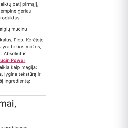
iktų patį pirmąjį,
kempinė geriau
produktus.
ikalus, Pietų Korėjoje
ės yra tokios mažos,
“. Absoliutus
ucin Power
eikia kaip magija:
 lygina tekstūrą ir
šį ingredientą:
umai,
dos problemas.