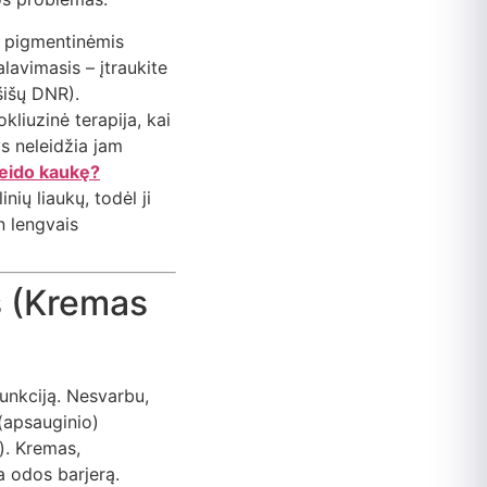
u pigmentinėmis
lavimasis – įtraukite
šišų DNR).
liuzinė terapija, kai
ys neleidžia jam
 veido kaukę?
nių liaukų, todėl ji
n lengvais
s (Kremas
funkciją. Nesvarbu,
 (apsauginio)
). Kremas,
a odos barjerą.