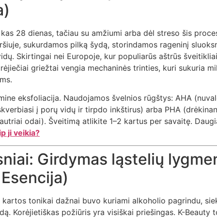
a)
kas 28 dienas, tačiau su amžiumi arba dėl streso šis proce
iršiuje, sukurdamos pilką šydą, storindamos rageninį sluok
dų. Skirtingai nei Europoje, kur populiarūs aštrūs šveitiklia
rėjiečiai griežtai vengia mechaninės trinties, kuri sukuria mi
oms.
mine eksfoliacija. Naudojamos švelnios rūgštys: AHA (nuval
kverbiasi į porų vidų ir tirpdo inkštirus) arba PHA (drėkina
autriai odai). Šveitimą atlikite 1–2 kartus per savaitę. Daug
p ji veikia?
gsniai: Girdymas ląstelių lygme
 Esencija)
s kartos tonikai dažnai buvo kuriami alkoholio pagrindu, siek
odą. Korėjietiškas požiūris yra visiškai priešingas. K-Beauty 