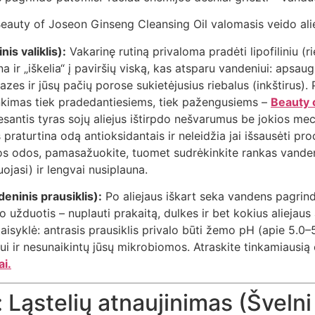
nis valiklis):
Vakarinę rutiną privaloma pradėti lipofiliniu (r
na ir „iškelia“ į paviršių viską, kas atsparu vandeniui: apsaugi
zes ir jūsų pačių porose sukietėjusius riebalus (inkštirus). 
nkimas tiek pradedantiesiems, tiek pažengusiems –
Beauty 
esantis tyras sojų aliejus ištirpdo nešvarumus be jokios mech
 praturtina odą antioksidantais ir neleidžia jai išsausėti p
os odos, pamasažuokite, tuomet sudrėkinkite rankas vandeni
ojasi) ir lengvai nusiplauna.
eninis prausiklis):
Po aliejaus iškart seka vandens pagrind
o užduotis – nuplauti prakaitą, dulkes ir bet kokius aliejaus
taisyklė: antrasis prausiklis privalo būti žemo pH (apie 5.0–
i ir nesunaikintų jūsų mikrobiomos. Atraskite tinkamiausią 
ai.
: Ląstelių atnaujinimas (Švelni