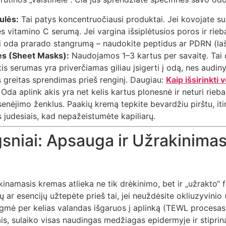
ulės:
Tai patys koncentruočiausi produktai. Jei kovojate s
s vitamino C serumą. Jei vargina išsiplėtusios poros ir rieba
ei oda prarado stangrumą – naudokite peptidus ar PDRN (la
ės (Sheet Masks):
Naudojamos 1–3 kartus per savaitę. Tai ok
is serumas yra priverčiamas giliau įsigerti į odą, nes audin
s greitas sprendimas prieš renginį. Daugiau:
Kaip išsirinkti
Oda aplink akis yra net kelis kartus plonesnė ir neturi riebali
enėjimo ženklus. Paakių kremą tepkite bevardžiu pirštu, iti
 judesiais, kad nepažeistumėte kapiliarų.
ngsniai: Apsauga ir Užrakinima
kinamasis kremas atlieka ne tik drėkinimo, bet ir „užrakto“ 
 ar esencijų užtepėte prieš tai, jei neuždėsite okliuzyvinio
ėgmė per kelias valandas išgaruos į aplinką (TEWL procesas
is, sulaiko visas naudingas medžiagas epidermyje ir stiprin