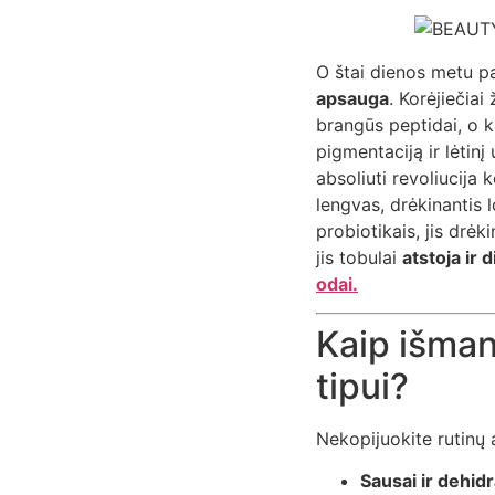
O štai dienos metu p
apsauga
. Korėjiečiai
brangūs peptidai, o 
pigmentaciją ir lėtin
absoliuti revoliucija 
lengvas, drėkinantis 
probiotikais, jis drė
jis tobulai
atstoja ir
odai.
Kaip išman
tipui?
Nekopijuokite rutinų a
Sausai ir dehidr