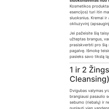
sluoksniavimas nuo s
Kosmetikos produktai 
esencijos) turi itin m
sluoksnius. Kremai ir 
okliuzyvinį (apsaugin
Jei pažeisite šią tais
užteptas brangus, va
prasiskverbti pro šią 
pagalvę. Išmokę teisi
pasieks savo tikslą lą
1 ir 2 Žin
Cleansing) 
Dvigubas valymas yra 
brangiausi pasaulio s
sebumo (riebalų) ir 
nuplauti vien vandens