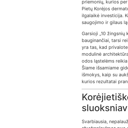
priemonių, kurios per
Pietų Korėjos dermato
ilgalaikė investicija
saugojimo ir gilaus lą
Garsioji „10 žingsnių
bauginančiai, tarsi r
yra tas, kad privalote
modulinė architektūra 
odos ląstelėms reikia
Šiame išsamiame gide
išmokys, kaip su aukš
kurios rezultatai pra
Korėjietiš
sluoksniav
Svarbiausia, nepalauž