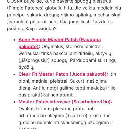
COSRX buvo tie, kurie pavertė spuogų pleistrus
(Pimple Patches) globaliu hitu. Jie veikia medicininiu
principu: sukuria drėgną gijimo aplinką, mechaniškai
„ištraukia“ pūlius ir neleidžia jums liesti žaizdelės
pirštais. Kaip išsirinkti?
Acne Pimple Master Patch (Raudona
pakuotė)
: Originalūs, storesni pleistrai.
Geriausiai tinka nakčiai ant didelių, aktyvių
(„išsprogusių“) spuogų. Parduodami skirtingų
dydžių.
Clear Fit Master Patch (Juoda pakuotė)
: Itin
ploni, matiniai pleistrai. Sukurti nešiojimui
dieną. Ant jų netgi galima tepti makiažą ir jie
bus praktiškai nematomi.
Master Patch Intensive (Su arbatmedžiu)
:
Ovalios formos pleistrai, praturtinti
arbatmedžio aliejumi (Tea Tree), skirti dar
greičiau numalšinti skausmingą uždegimą ir