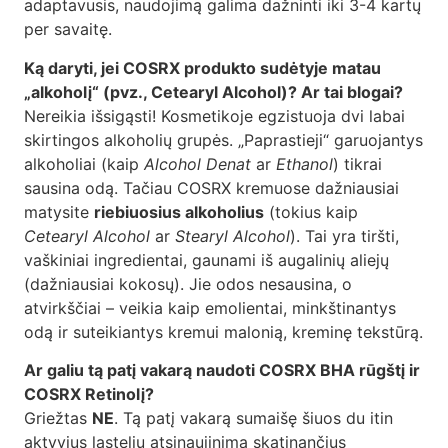
adaptavusis, naudojimą galima dažninti iki 3-4 kartų
per savaitę.
Ką daryti, jei COSRX produkto sudėtyje matau
„alkoholį“ (pvz., Cetearyl Alcohol)? Ar tai blogai?
Nereikia išsigąsti! Kosmetikoje egzistuoja dvi labai
skirtingos alkoholių grupės. „Paprastieji“ garuojantys
alkoholiai (kaip
Alcohol Denat
ar
Ethanol
) tikrai
sausina odą. Tačiau COSRX kremuose dažniausiai
matysite
riebiuosius alkoholius
(tokius kaip
Cetearyl Alcohol
ar
Stearyl Alcohol
). Tai yra tiršti,
vaškiniai ingredientai, gaunami iš augalinių aliejų
(dažniausiai kokosų). Jie odos nesausina, o
atvirkščiai – veikia kaip emolientai, minkštinantys
odą ir suteikiantys kremui malonią, kreminę tekstūrą.
Ar galiu tą patį vakarą naudoti COSRX BHA rūgštį ir
COSRX Retinolį?
Griežtas
NE
. Tą patį vakarą sumaišę šiuos du itin
aktyvius ląstelių atsinaujinimą skatinančius