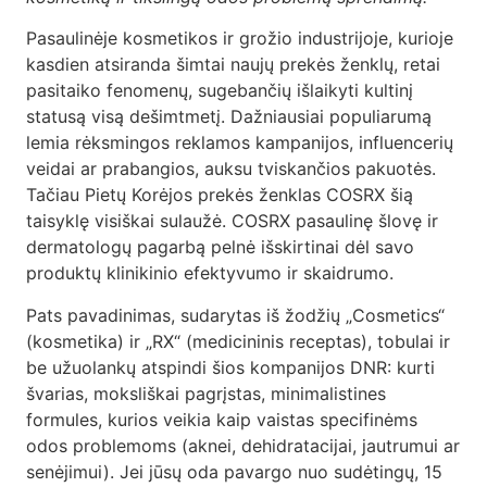
DUK
Pasaulinėje kosmetikos ir grožio industrijoje, kurioje
Kontaktai
kasdien atsiranda šimtai naujų prekės ženklų, retai
pasitaiko fenomenų, sugebančių išlaikyti kultinį
statusą visą dešimtmetį. Dažniausiai populiarumą
Apsipirkti
lemia rėksmingos reklamos kampanijos, influencerių
veidai ar prabangios, auksu tviskančios pakuotės.
Tačiau Pietų Korėjos prekės ženklas COSRX šią
taisyklę visiškai sulaužė. COSRX pasaulinę šlovę ir
dermatologų pagarbą pelnė išskirtinai dėl savo
produktų klinikinio efektyvumo ir skaidrumo.
Pats pavadinimas, sudarytas iš žodžių „Cosmetics“
(kosmetika) ir „RX“ (medicininis receptas), tobulai ir
be užuolankų atspindi šios kompanijos DNR: kurti
švarias, moksliškai pagrįstas, minimalistines
formules, kurios veikia kaip vaistas specifinėms
odos problemoms (aknei, dehidratacijai, jautrumui ar
senėjimui). Jei jūsų oda pavargo nuo sudėtingų, 15