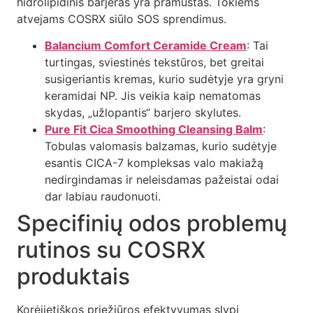
hidrolipidinis barjeras yra pramuštas. Tokiems
atvejams COSRX siūlo SOS sprendimus.
Balancium Comfort Ceramide Cream
: Tai
turtingas, sviestinės tekstūros, bet greitai
susigeriantis kremas, kurio sudėtyje yra gryni
keramidai NP. Jis veikia kaip nematomas
skydas, „užlopantis“ barjero skylutes.
Pure Fit Cica Smoothing Cleansing Balm
:
Tobulas valomasis balzamas, kurio sudėtyje
esantis CICA-7 kompleksas valo makiažą
nedirgindamas ir neleisdamas pažeistai odai
dar labiau raudonuoti.
Specifinių odos problemų
rutinos su COSRX
produktais
Korėjietiškos priežiūros efektyvumas slypi