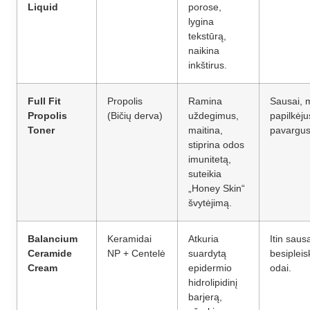
Liquid
porose,
lygina
tekstūrą,
naikina
inkštirus.
Full Fit
Propolis
Ramina
Sausai, m
Propolis
(Bičių derva)
uždegimus,
papilkėjus
Toner
maitina,
pavargusi
stiprina odos
imunitetą,
suteikia
„Honey Skin“
švytėjimą.
Balancium
Keramidai
Atkuria
Itin sausa
Ceramide
NP + Centelė
suardytą
besipleis
Cream
epidermio
odai.
hidrolipidinį
barjerą,