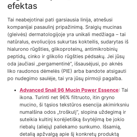
efektas
Tai neabejotinai pati garsiausia linija, atnešusi
kompanijai pasaulinį pripažinimą. Sraigių mucinas
(gleivės) dermatologijoje yra unikali medžiaga – tai
natūralus, evoliucijos sukurtas kokteilis, sudarytas iš
hialurono rūgšties, glikoproteinų, antimikrobinių
peptidų, cinko ir glikolio rūgšties pėdsakų. Jei jūsų
oda jaučiasi „pergamentinė“, išsausėjusi, po aknės
liko raudonos dėmelės (PIE) arba bandote atsigauti
po nudegimo saulėje, tai yra jūsų pirmoji pagalba.
Advanced Snail 96 Mucin Power Essence
: Tai
ikona. Turinti net 96% filtruoto, itin gryno
mucino, ši tąsios tekstūros esencija akimirksniu
numalšina odos „troškulį“, slopina uždegimą ir
suteikia kultinį korėjietišką švytėjimą be jokio
riebalų (aliejų) paliekamo sunkumo. Išsamią,
detalią apžvalgą apie šį konkretų produktą