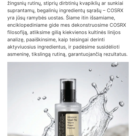
žingsnių rutinų, stiprių dirbtinių kvapiklių ar sunkiai
suprantamų, begalinių ingredientų sąrašų – COSRX
yra jūsų ramybės uostas. Šiame itin išsamiame,
enciklopediniame gide mes dekonstruosime COSRX
filosofiją, atliksime gilią kiekvienos kultinės linijos
analizę, paaiškinsime, kaip teisingai derinti
aktyviuosius ingredientus, ir padėsime susidėlioti
asmeninę, tikslingą rutiną, garantuojančią rezultatus.