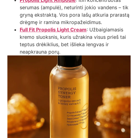
serumas (ampulė), neturinti jokio vandens – tik
gryną ekstraktą. Vos pora lašų atkuria prarastą
drėgmę ir ramina mikropažeidimus.
Full Fit Propolis Light Cream
: Užbaigiamasis
kremo sluoksnis, kuris užrakina visus prieš tai
teptus drėkiklius, bet išlieka lengvas ir
neapkrauna porų.