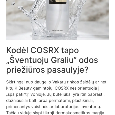
Kodėl COSRX tapo
„Šventuoju Graliu“ odos
priežiūros pasaulyje?
Skirtingai nuo daugelio Vakarų rinkos žaidėjų ar net
kitų K-Beauty gamintojų, COSRX nesiorientuoja į
„spa patirtį“ vonioje. Jų buteliukai yra itin paprasti,
dažniausiai balti arba permatomi, plastikiniai,
primenantys vaistinės ar laboratorijos inventorių.
Tačiau viduje slypi tikroji dermakosmetikos magija –