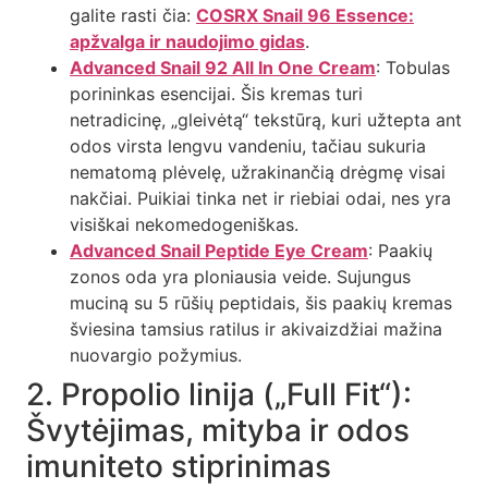
galite rasti čia:
COSRX Snail 96 Essence:
apžvalga ir naudojimo gidas
.
Advanced Snail 92 All In One Cream
: Tobulas
porininkas esencijai. Šis kremas turi
netradicinę, „gleivėtą“ tekstūrą, kuri užtepta ant
odos virsta lengvu vandeniu, tačiau sukuria
nematomą plėvelę, užrakinančią drėgmę visai
nakčiai. Puikiai tinka net ir riebiai odai, nes yra
visiškai nekomedogeniškas.
Advanced Snail Peptide Eye Cream
: Paakių
zonos oda yra ploniausia veide. Sujungus
muciną su 5 rūšių peptidais, šis paakių kremas
šviesina tamsius ratilus ir akivaizdžiai mažina
nuovargio požymius.
2. Propolio linija („Full Fit“):
Švytėjimas, mityba ir odos
imuniteto stiprinimas