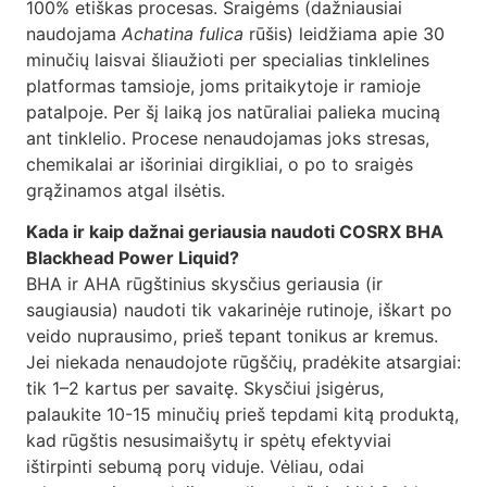
100% etiškas procesas. Sraigėms (dažniausiai
naudojama
Achatina fulica
rūšis) leidžiama apie 30
minučių laisvai šliaužioti per specialias tinklelines
platformas tamsioje, joms pritaikytoje ir ramioje
patalpoje. Per šį laiką jos natūraliai palieka muciną
ant tinklelio. Procese nenaudojamas joks stresas,
chemikalai ar išoriniai dirgikliai, o po to sraigės
grąžinamos atgal ilsėtis.
Kada ir kaip dažnai geriausia naudoti COSRX BHA
Blackhead Power Liquid?
BHA ir AHA rūgštinius skysčius geriausia (ir
saugiausia) naudoti tik vakarinėje rutinoje, iškart po
veido nuprausimo, prieš tepant tonikus ar kremus.
Jei niekada nenaudojote rūgščių, pradėkite atsargiai:
tik 1–2 kartus per savaitę. Skysčiui įsigėrus,
palaukite 10-15 minučių prieš tepdami kitą produktą,
kad rūgštis nesusimaišytų ir spėtų efektyviai
ištirpinti sebumą porų viduje. Vėliau, odai