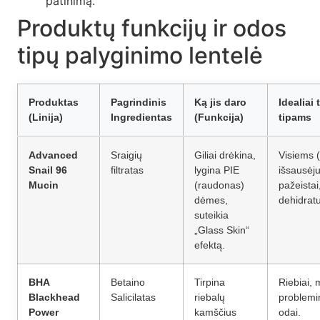
patinimą.
Produktų funkcijų ir odos
tipų palyginimo lentelė
Produktas
Pagrindinis
Ką jis daro
Idealiai
(Linija)
Ingredientas
(Funkcija)
tipams
Advanced
Sraigių
Giliai drėkina,
Visiems 
Snail 96
filtratas
lygina PIE
išsausėju
Mucin
(raudonas)
pažeistai
dėmes,
dehidratu
suteikia
„Glass Skin“
efektą.
BHA
Betaino
Tirpina
Riebiai, m
Blackhead
Salicilatas
riebalų
problemi
Power
kamščius
odai.