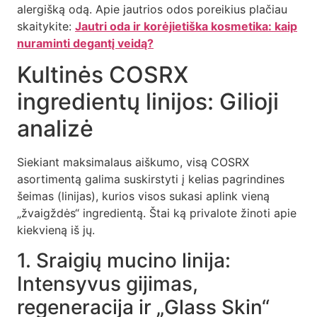
alergišką odą. Apie jautrios odos poreikius plačiau
skaitykite:
Jautri oda ir korėjietiška kosmetika: kaip
nuraminti degantį veidą?
Kultinės COSRX
ingredientų linijos: Gilioji
analizė
Siekiant maksimalaus aiškumo, visą COSRX
asortimentą galima suskirstyti į kelias pagrindines
šeimas (linijas), kurios visos sukasi aplink vieną
„žvaigždės“ ingredientą. Štai ką privalote žinoti apie
kiekvieną iš jų.
1. Sraigių mucino linija:
Intensyvus gijimas,
regeneracija ir „Glass Skin“