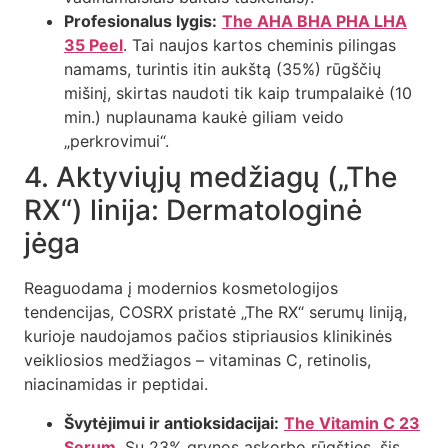
Profesionalus lygis:
The AHA BHA PHA LHA
35 Peel
. Tai naujos kartos cheminis pilingas
namams, turintis itin aukštą (35%) rūgščių
mišinį, skirtas naudoti tik kaip trumpalaikė (10
min.) nuplaunama kaukė giliam veido
„perkrovimui“.
4. Aktyviųjų medžiagų („The
RX“) linija: Dermatologinė
jėga
Reaguodama į modernios kosmetologijos
tendencijas, COSRX pristatė „The RX“ serumų liniją,
kurioje naudojamos pačios stipriausios klinikinės
veikliosios medžiagos – vitaminas C, retinolis,
niacinamidas ir peptidai.
Švytėjimui ir antioksidacijai:
The Vitamin C 23
Serum
. Su 23% grynos askorbo rūgšties, šis