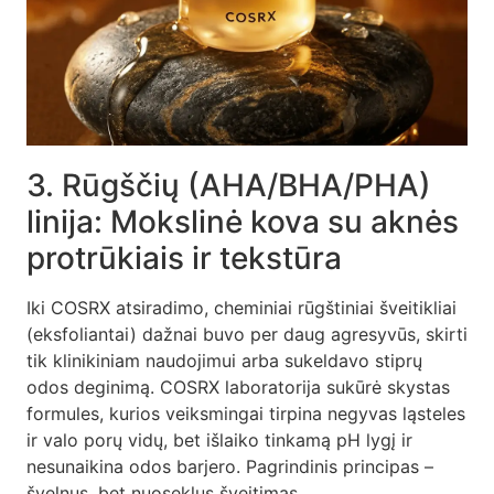
3. Rūgščių (AHA/BHA/PHA)
linija: Mokslinė kova su aknės
protrūkiais ir tekstūra
Iki COSRX atsiradimo, cheminiai rūgštiniai šveitikliai
(eksfoliantai) dažnai buvo per daug agresyvūs, skirti
tik klinikiniam naudojimui arba sukeldavo stiprų
odos deginimą. COSRX laboratorija sukūrė skystas
formules, kurios veiksmingai tirpina negyvas ląsteles
ir valo porų vidų, bet išlaiko tinkamą pH lygį ir
nesunaikina odos barjero. Pagrindinis principas –
švelnus, bet nuoseklus šveitimas.