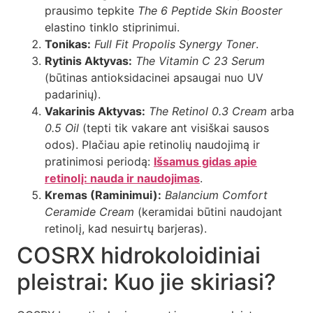
prausimo tepkite
The 6 Peptide Skin Booster
elastino tinklo stiprinimui.
Tonikas:
Full Fit Propolis Synergy Toner
.
Rytinis Aktyvas:
The Vitamin C 23 Serum
(būtinas antioksidacinei apsaugai nuo UV
padarinių).
Vakarinis Aktyvas:
The Retinol 0.3 Cream
arba
0.5 Oil
(tepti tik vakare ant visiškai sausos
odos). Plačiau apie retinolių naudojimą ir
pratinimosi periodą:
Išsamus gidas apie
retinolį: nauda ir naudojimas
.
Kremas (Raminimui):
Balancium Comfort
Ceramide Cream
(keramidai būtini naudojant
retinolį, kad nesuirtų barjeras).
COSRX hidrokoloidiniai
pleistrai: Kuo jie skiriasi?