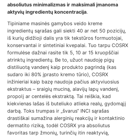
absoliutus minimalizmas ir maksimali įmanoma
aktyvių ingredientų koncentracija
.
Tipiniame masinės gamybos veido kreme
ingredientų sąrašas gali siekti 40 ar net 50 pozicijų,
iš kurių didžioji dalis yra tik tekstūros formuotojai,
konservantai ir sintetiniai kvepalai. Tuo tarpu COSRX
formulėse dažnai rasite tik 5, 10 ar 15 kruopščiai
atrinktų ingredientų. Be to, užuot naudoję pigų
distiliuotą vandenį kaip produkto pagrindą (kas
sudaro iki 80% įprasto kremo tūrio), COSRX
inžinieriai kaip bazę naudoja pačius aktyviuosius
ekstraktus – sraigių muciną, alavijų lapų vandenį,
propolį ar centelės ekstraktą. Tai reiškia, kad
kiekvienas lašas iš buteliuko atlieka realų, gydomąjį
darbą. Toks trumpas ir „švarus“ INCI sąrašas
drastiškai sumažina alerginių reakcijų ir kontaktinio
dermatito riziką, todėl COSRX yra absoliutus
favoritas tarp žmonių, turinčių itin reaktyvią,