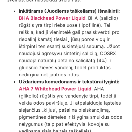
Inkštirams (Juodiems taškeliams) išnaikinti:
BHA Blackhead Power Liquid
. BHA (salicilo)
rūgštis yra tirpi riebaluose (lipofilinė). Tai
reiškia, kad ji vienintelė gali prasiskverbti pro
riebalinį kamštį tiesiai į jūsų poros vidų ir
ištirpinti ten esantį sukietėjusį sebumą. Užuot
naudojusi agresyvų sintetinį salicilą, COSRX
naudoja natūralų betaino salicilatą (4%) ir
gluosnio žievės vandenį, todėl produktas
nedirgina net jautrios odos.
Uždariems komedonams ir tekstūrai lyginti:
AHA 7 Whitehead Power Liquid
. AHA
(glikolio) rūgštis yra vandenyje tirpi, todėl ji
veikia odos paviršiuje. Ji atpalaiduoja ląsteles
siejančius „klijus“, pašalina pleiskanojimą,
pigmentines dėmeles ir išlygina smulkius odos
nelygumus (taip pat efektyviai kovoja su
vadinamaisiais baltais taškeliais).