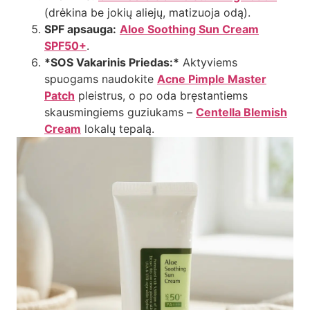
(drėkina be jokių aliejų, matizuoja odą).
SPF apsauga:
Aloe Soothing Sun Cream
SPF50+
.
*SOS Vakarinis Priedas:*
Aktyviems
spuogams naudokite
Acne Pimple Master
Patch
pleistrus, o po oda bręstantiems
skausmingiems guziukams –
Centella Blemish
Cream
lokalų tepalą.