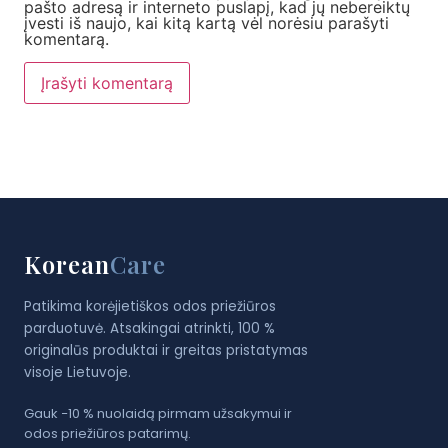
pašto adresą ir interneto puslapį, kad jų nebereiktų
įvesti iš naujo, kai kitą kartą vėl norėsiu parašyti
komentarą.
Korean
Care
Patikima korėjietiškos odos priežiūros
parduotuvė. Atsakingai atrinkti, 100 %
originalūs produktai ir greitas pristatymas
visoje Lietuvoje.
Gauk −10 % nuolaidą pirmam užsakymui ir
odos priežiūros patarimų.