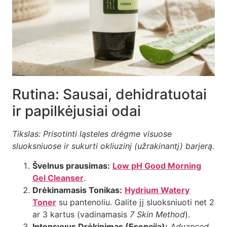
Rutina: Sausai, dehidratuotai
ir papilkėjusiai odai
Tikslas: Prisotinti ląsteles drėgme visuose
sluoksniuose ir sukurti okliuzinį (užrakinantį) barjerą.
Švelnus prausimas:
Low pH Good Morning
Gel Cleanser
.
Drėkinamasis Tonikas:
Hydrium Watery
Toner
su pantenoliu. Galite jį sluoksniuoti net 2
ar 3 kartus (vadinamasis
7 Skin Method
).
Intensyvus Drėkinimas (Esencija):
Advanced