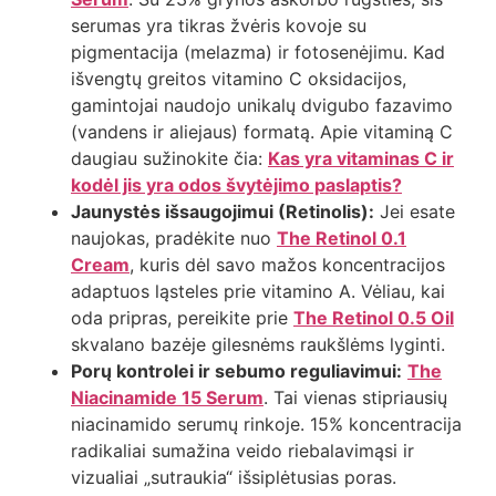
serumas yra tikras žvėris kovoje su
pigmentacija (melazma) ir fotosenėjimu. Kad
išvengtų greitos vitamino C oksidacijos,
gamintojai naudojo unikalų dvigubo fazavimo
(vandens ir aliejaus) formatą. Apie vitaminą C
daugiau sužinokite čia:
Kas yra vitaminas C ir
kodėl jis yra odos švytėjimo paslaptis?
Jaunystės išsaugojimui (Retinolis):
Jei esate
naujokas, pradėkite nuo
The Retinol 0.1
Cream
, kuris dėl savo mažos koncentracijos
adaptuos ląsteles prie vitamino A. Vėliau, kai
oda pripras, pereikite prie
The Retinol 0.5 Oil
skvalano bazėje gilesnėms raukšlėms lyginti.
Porų kontrolei ir sebumo reguliavimui:
The
Niacinamide 15 Serum
. Tai vienas stipriausių
niacinamido serumų rinkoje. 15% koncentracija
radikaliai sumažina veido riebalavimąsi ir
vizualiai „sutraukia“ išsiplėtusias poras.