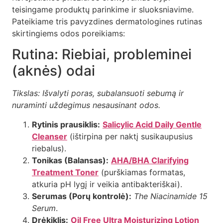
teisingame produktų parinkime ir sluoksniavime.
Pateikiame tris pavyzdines dermatologines rutinas
skirtingiems odos poreikiams:
Rutina: Riebiai, probleminei
(aknės) odai
Tikslas: Išvalyti poras, subalansuoti sebumą ir
nuraminti uždegimus nesausinant odos.
Rytinis prausiklis:
Salicylic Acid Daily Gentle
Cleanser
(ištirpina per naktį susikaupusius
riebalus).
Tonikas (Balansas):
AHA/BHA Clarifying
Treatment Toner
(purškiamas formatas,
atkuria pH lygį ir veikia antibakteriškai).
Serumas (Porų kontrolė):
The Niacinamide 15
Serum
.
Drėkiklis:
Oil Free Ultra Moisturizing Lotion