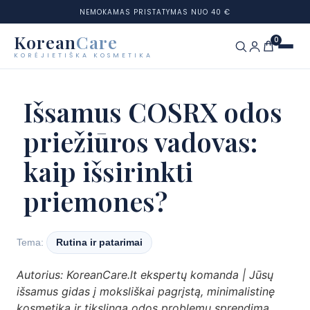
NEMOKAMAS PRISTATYMAS NUO 40 €
Korean
Care
0
KORĖJIETIŠKA KOSMETIKA
Eiti
prie
Prekių ženklai
Išsamus COSRX odos
turinio
priežiūros vadovas:
Kategorijos
kaip išsirinkti
Odos tipai
priemones?
Rinkiniai
Odos testas
Tema:
Rutina ir patarimai
Autorius: KoreanCare.lt ekspertų komanda | Jūsų
Tinklaraštis
išsamus gidas į moksliškai pagrįstą, minimalistinę
kosmetiką ir tikslingą odos problemų sprendimą.