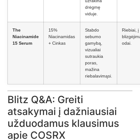
užrakina
drėgmę
viduje.
The
15%
Stabdo
Riebiai, į
Niacinamide
Niacinamidas
sebumo
blizgėjim
15 Serum
+ Cinkas
gamybą,
odai.
vizualiai
sutraukia
poras,
mažina
riebalavimąsi.
Blitz Q&A: Greiti
atsakymai į dažniausiai
užduodamus klausimus
apie COSRX