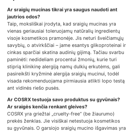
Ar sraigių mucinas tikrai yra saugus naudoti ant
jautrios odos?
Taip, moksliškai įrodyta, kad sraigių mucinas yra
vienas geriausiai toleruojamų natūralių ingredientų
visoje kosmetikos pramonėje. Jis neturi šveičiamųjų
savybių, o atvirkščiai – jame esantys glikoproteinai ir
cinkas sparčiai skatina audinių gijimą. Tačiau svarbu
paminėti: nedideliam procentui žmonių, kurie turi
stiprią klinikinę alergiją namų dulkių erkutėms, gali
pasireikšti kryžminė alergija sraigių mucinui, todėl
visada rekomenduojama pirmiausia atlikti lopo testą
ant vidinės riešo pusės.
Ar COSRX testuoja savo produktus su gyvūnais?
Ar sraigės kenčia renkant gleives?
COSRX yra griežtai „cruelty-free“ (be žiaurumo)
prekės ženklas. Jie visiškai netestuoja kosmetikos
su gyvūnais. O garsiojo sraigių mucino išgavimas yra