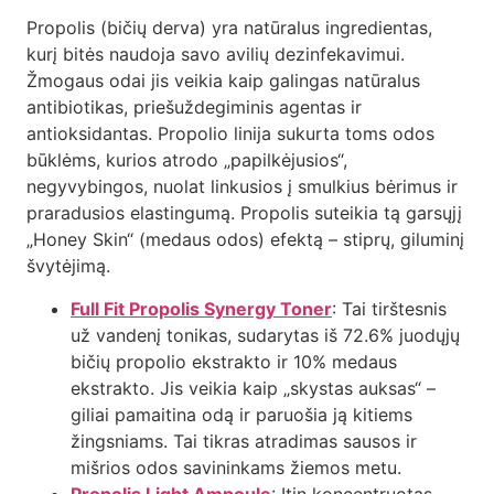
Propolis (bičių derva) yra natūralus ingredientas,
kurį bitės naudoja savo avilių dezinfekavimui.
Žmogaus odai jis veikia kaip galingas natūralus
antibiotikas, priešuždegiminis agentas ir
antioksidantas. Propolio linija sukurta toms odos
būklėms, kurios atrodo „papilkėjusios“,
negyvybingos, nuolat linkusios į smulkius bėrimus ir
praradusios elastingumą. Propolis suteikia tą garsųjį
„Honey Skin“ (medaus odos) efektą – stiprų, giluminį
švytėjimą.
Full Fit Propolis Synergy Toner
: Tai tirštesnis
už vandenį tonikas, sudarytas iš 72.6% juodųjų
bičių propolio ekstrakto ir 10% medaus
ekstrakto. Jis veikia kaip „skystas auksas“ –
giliai pamaitina odą ir paruošia ją kitiems
žingsniams. Tai tikras atradimas sausos ir
mišrios odos savininkams žiemos metu.
Propolis Light Ampoule
: Itin koncentruotas