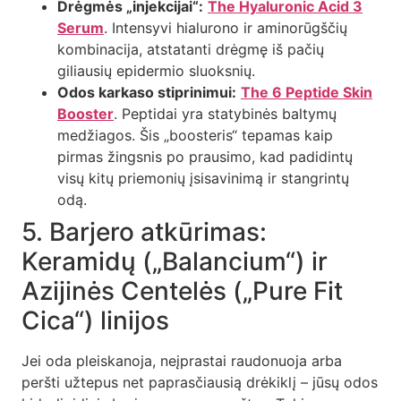
Drėgmės „injekcijai“:
The Hyaluronic Acid 3
Serum
. Intensyvi hialurono ir aminorūgščių
kombinacija, atstatanti drėgmę iš pačių
giliausių epidermio sluoksnių.
Odos karkaso stiprinimui:
The 6 Peptide Skin
Booster
. Peptidai yra statybinės baltymų
medžiagos. Šis „boosteris“ tepamas kaip
pirmas žingsnis po prausimo, kad padidintų
visų kitų priemonių įsisavinimą ir stangrintų
odą.
5. Barjero atkūrimas:
Keramidų („Balancium“) ir
Azijinės Centelės („Pure Fit
Cica“) linijos
Jei oda pleiskanoja, neįprastai raudonuoja arba
peršti užtepus net paprasčiausią drėkiklį – jūsų odos