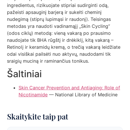
ingredientus, rizikuojate stipriai sudirginti odą,
pažeisti apsauginį barjerą ir sukelti cheminį
nudegimą (stiprų lupimąsi ir raudonį). Teisingas
metodas yra naudoti vadinamąjį „Skin Cycling“
(odos ciklų) metodą: vieną vakarą po prausimo
naudojate tik BHA rūgštį ir drėkiklį, kitą vakarą –
Retinolį ir keramidų kremą, o trečią vakarą leidžiate
odai visiškai pailsėti nuo aktyvų, naudodami tik
sraigių muciną ir raminančius tonikus.
Šaltiniai
Skin Cancer Prevention and Antiaging: Role of
Nicotinamide
— National Library of Medicine
Skaitykite taip pat