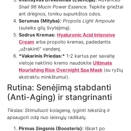
Snail 96 Mucin Power Essence
. Tepkite griežtai
ant drėgnos, toniku supurkštos odos.
Serumas (Mityba):
Propolis Light Ampoule
(suteiks gilų švytėjimą).
Sodrus Kremas:
Hyaluronic Acid Intensive
Cream
arba propolio kremas, padedantis
„užrakinti“ vandenį.
*Vakarinis Priedas:*
1-2 kartus per savaitę
vietoje naktinio kremo naudokite
Ultimate
Nourishing Rice Overnight Spa Mask
(su ryžių
ekstraktu minkštumui).
Rutina: Senėjimą stabdanti
(Anti-Aging) ir stangrinanti
Tikslas: Stimuliuoti kolageną, lyginti tekstūrą ir
apsaugoti odą nuo laisvųjų radikalų.
Pirmas žingsnis (Boosteris):
Iškart po