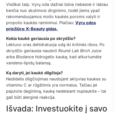
Visiškai taip. Vyrų oda dažnai būna riebesnė ir labiau
kenčia nuo skutimosi dirginimo, todėl jiems ypač
rekomenduojamos molio kaukės poroms valyti ir
propolio kaukės raminimui. Plačiau:
Vyrų odos
priežiūra: K-Beauty gidas.
Kokia kaukė geriausia po skrydžio?
Lėktuvo oras dehidratuoja odą iki kritinės ribos. Po
skrydžio geriausia naudoti
Round Lab Birch Juice
arba
Biodance
hidrogelio kaukę, kad atkurtumėte
vandens-lipidų balansą.
Ką daryti, jei kaukė dilgčioja?
Nedidelis dilgčiojimas naudojant aktyvias kaukes su
vitaminu C ar rūgštimis yra normalus. Tačiau jei
pajutote deginimą, kaukę nedelsiant nuplaukite – tai
gali būti alerginė reakcija.
Išvada: Investuokite į savo