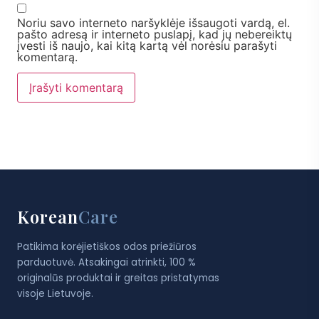
Noriu savo interneto naršyklėje išsaugoti vardą, el.
pašto adresą ir interneto puslapį, kad jų nebereiktų
įvesti iš naujo, kai kitą kartą vėl norėsiu parašyti
komentarą.
Korean
Care
Patikima korėjietiškos odos priežiūros
parduotuvė. Atsakingai atrinkti, 100 %
originalūs produktai ir greitas pristatymas
visoje Lietuvoje.