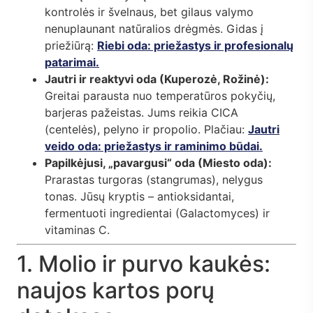
kontrolės ir švelnaus, bet gilaus valymo
nenuplaunant natūralios drėgmės. Gidas į
priežiūrą:
Riebi oda: priežastys ir profesionalų
patarimai.
Jautri ir reaktyvi oda (Kuperozė, Rožinė):
Greitai parausta nuo temperatūros pokyčių,
barjeras pažeistas. Jums reikia CICA
(centelės), pelyno ir propolio. Plačiau:
Jautri
veido oda: priežastys ir raminimo būdai.
Papilkėjusi, „pavargusi“ oda (Miesto oda):
Prarastas turgoras (stangrumas), nelygus
tonas. Jūsų kryptis – antioksidantai,
fermentuoti ingredientai (Galactomyces) ir
vitaminas C.
1. Molio ir purvo kaukės:
naujos kartos porų