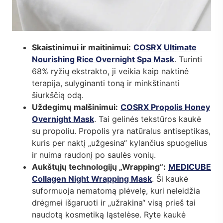
Skaistinimui ir maitinimui:
COSRX Ultimate
Nourishing Rice Overnight Spa Mask
. Turinti
68% ryžių ekstrakto, ji veikia kaip naktinė
terapija, sulyginanti toną ir minkštinanti
šiurkščią odą.
Uždegimų malšinimui:
COSRX Propolis Honey
Overnight Mask
. Tai gelinės tekstūros kaukė
su propoliu. Propolis yra natūralus antiseptikas,
kuris per naktį „užgesina“ kylančius spuogelius
ir nuima raudonį po saulės vonių.
Aukštųjų technologijų „Wrapping“:
MEDICUBE
Collagen Night Wrapping Mask
. Ši kaukė
suformuoja nematomą plėvelę, kuri neleidžia
drėgmei išgaruoti ir „užrakina“ visą prieš tai
naudotą kosmetiką ląstelėse. Ryte kaukė