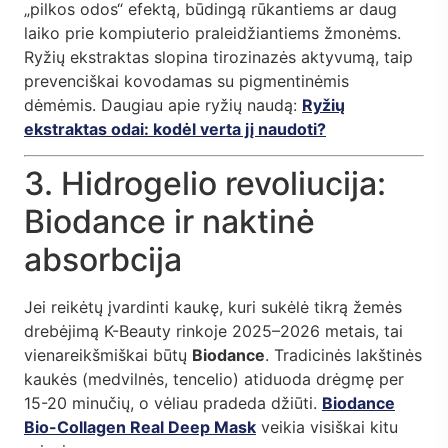
„pilkos odos“ efektą, būdingą rūkantiems ar daug
laiko prie kompiuterio praleidžiantiems žmonėms.
Ryžių ekstraktas slopina tirozinazės aktyvumą, taip
prevenciškai kovodamas su pigmentinėmis
dėmėmis. Daugiau apie ryžių naudą:
Ryžių
ekstraktas odai: kodėl verta jį naudoti?
3. Hidrogelio revoliucija:
Biodance ir naktinė
absorbcija
Jei reikėtų įvardinti kaukę, kuri sukėlė tikrą žemės
drebėjimą K-Beauty rinkoje 2025–2026 metais, tai
vienareikšmiškai būtų
Biodance
. Tradicinės lakštinės
kaukės (medvilnės, tencelio) atiduoda drėgmę per
15-20 minučių, o vėliau pradeda džiūti.
Biodance
Bio-Collagen Real Deep Mask
veikia visiškai kitu