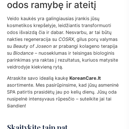
odos ramybę ir ateitį
Veido kaukės yra galingiausias įrankis jūsų
kosmetikos krepšelyje, leidžiantis transformuoti
odos išvaizdą čia ir dabar. Nesvarbu, ar tai būtų
nakties regeneracija su
COSRX
, gilus porų valymas
su
Beauty of Joseon
ar prabangi kolageno terapija
su
Biodance
– nuoseklumas ir teisingas biologinis
parinkimas yra raktas į rezultatus, kuriuos matysite
veidrodyje kiekvieną rytą.
Atraskite savo idealią kaukę
KoreanCare.lt
asortimente. Mes pasirūpinsime, kad jūsų asmeninė
SPA patirtis prasidėtų jau po kelių dienų. Jūsų oda
nusipelnė intensyvaus rūpesčio – suteikite jai tai
šiandien!
Skaitykite taip pat