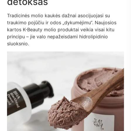
detoksas
Tradicinės molio kaukės dažnai asocijuojasi su
traukimo pojūčiu ir odos „dykumėjimu“. Naujosios
kartos K-Beauty molio produktai veikia visai kitu
principu – jie valo nepažeisdami hidrolipidinio
sluoksnio.