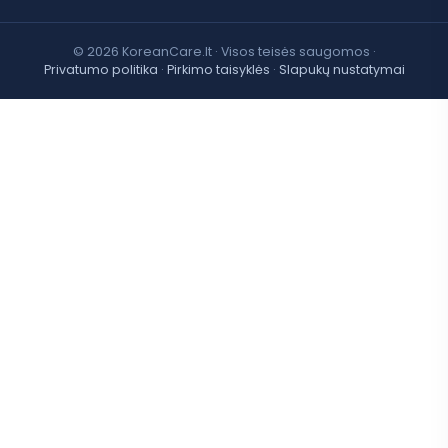
© 2026 KoreanCare.lt · Visos teisės saugomos ·
Privatumo politika
·
Pirkimo taisyklės
·
Slapukų nustatymai