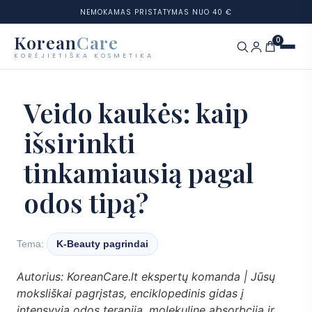
NEMOKAMAS PRISTATYMAS NUO 40 €
Korean
Care
0
KORĖJIETIŠKA KOSMETIKA
Eiti
prie
Prekių ženklai
Veido kaukės: kaip
turinio
išsirinkti
Kategorijos
tinkamiausią pagal
Odos tipai
odos tipą?
Rinkiniai
Odos testas
Tema:
K-Beauty pagrindai
Autorius: KoreanCare.lt ekspertų komanda | Jūsų
Tinklaraštis
moksliškai pagrįstas, enciklopedinis gidas į
intensyvią odos terapiją, molekulinę absorbciją ir