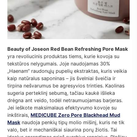
Beauty of Joseon Red Bean Refreshing Pore Mask
yra revoliucinis produktas tiems, kurie kovoja su
tekstūros nelygumais. Joje naudojamas 30%
„Haenam“ raudonųjų pupelių ekstraktas, kuris veikia
kaip natūralus saponinas – jis švelniai šveičia ir
tirpina nešvarumus be agresyvios trinties. Kaolinas
sugeria perteklinį sebumą, tačiau kaukė išlieka
drėgna ant veido, todėl netraumuojamas barjeras.
Jei ieškote maksimalaus efektyvumo kovoje su
inkštirais,
MEDICUBE Zero Pore Blackhead Mud
Mask
naudoja penkių tipų molio mišinį, kuris ne tik
valo, bet ir mechaniškai siaurina porų žiotis. Tai