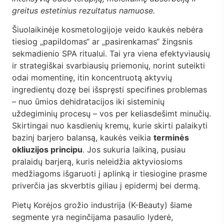
DUK
greitus estetinius rezultatus namuose.
Kontaktai
Šiuolaikinėje kosmetologijoje veido kaukės nebėra
tiesiog „papildomas“ ar „pasirenkamas“ žingsnis
sekmadienio SPA ritualui. Tai yra viena efektyviausių
Apsipirkti
ir strategiškai svarbiausių priemonių, norint suteikti
odai momentinę, itin koncentruotą aktyvių
ingredientų dozę bei išspręsti specifines problemas
– nuo ūmios dehidratacijos iki sisteminių
uždegiminių procesų – vos per keliasdešimt minučių.
Skirtingai nuo kasdienių kremų, kurie skirti palaikyti
bazinį barjero balansą, kaukės veikia
terminės
okliuzijos principu
. Jos sukuria laikiną, pusiau
pralaidų barjerą, kuris neleidžia aktyviosioms
medžiagoms išgaruoti į aplinką ir tiesiogine prasme
priverčia jas skverbtis giliau į epidermį bei dermą.
Pietų Korėjos grožio industrija (K-Beauty) šiame
segmente yra neginčijama pasaulio lyderė,