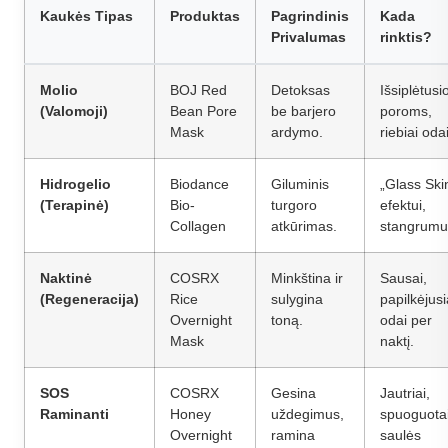
Kaukės Tipas
Produktas
Pagrindinis
Kada
Privalumas
rinktis?
Molio
BOJ Red
Detoksas
Išsiplėtus
(Valomoji)
Bean Pore
be barjero
poroms,
Mask
ardymo.
riebiai odai
Hidrogelio
Biodance
Giluminis
„Glass Ski
(Terapinė)
Bio-
turgoro
efektui,
Collagen
atkūrimas.
stangrumu
Naktinė
COSRX
Minkština ir
Sausai,
(Regeneracija)
Rice
sulygina
papilkėjusi
Overnight
toną.
odai per
Mask
naktį.
SOS
COSRX
Gesina
Jautriai,
Raminanti
Honey
uždegimus,
spuoguotai
Overnight
ramina
saulės