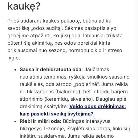
kaukę?
Prieš atidarant kaukės pakuotę, būtina atlikti
savotišką „odos auditą“. Sėkmės paslaptis slypi
gebėjime atpažinti, ko jūsų odai labiausiai trūksta
būtent šią akimirką, nes odos poreikiai kinta
priklausomai nuo sezono, hormonų ciklo ir streso
lygio.
Sausa ir dehidratuota oda:
Jaučiamas
nuolatinis tempimas, ryškėja smulkios sausumo
raukšlelės, oda atrodo „popierinė“. Jums reikia
ne tik vandens (hialurono), bet ir lipidų barjero
stiprinimo (keramidų, skvalano). Daugiau apie
drėkinimą skaitykite:
Veido odos drėkinimas:
kaip pasiekti sveiką švytėjimą?
Riebi ir mišri oda:
Būdingas intensyvus
blizgesys T-zonoje, išsiplėtusios poros, linkusi į
inkštirų susidarymą. Jums reikia sebumo