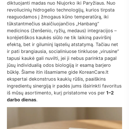
diktuojanti madas nuo Niujorko iki Paryžiaus. Nuo
revoliucinių hidrogelio technologijų, kurios tirpsta
reaguodamos į žmogaus kūno temperatūrą, iki
tūkstantmečius skaičiuojančios „Hanbang“
medicinos (ženšenio, ryžių, medaus) integracijos –
korėjietiškos kaukės siūlo ne tik laikiną paviršinį
efektą, bet ir giluminį ląstelių atstatymą. Tačiau net
ir pati brangiausia, socialiniuose tinkluose „virusine“
tapusi kaukė gali nuvilti, jei ji nebus parinkta pagal
jūsų individualią odos biologiją ir esamą barjero
būklę. Šiame itin išsamiame gide KoreanCare.lt
ekspertai dekonstruos kaukių rūšis, paaiškins
ingredientų sinergiją ir padės jums išsirinkti favoritus
iš mūsų asortimento, kurį pristatome vos per
1–2
darbo dienas
.