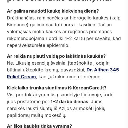
Ar galima naudoti kaukę kiekvieną dieną?
Drėkinančias, raminančias ar hidrogelio kaukes (kaip
Biodance) galima naudoti nors ir kasdien. Tačiau
valomąsias molio kaukes ar rūgštines priemones
rekomenduojama riboti iki 1–2 kartų per savaitę, kad
neperšveistumėte epidermio.
Ar reikia nuplauti veidą po lakštinės kaukės?
Ne. Likusią esenciją švelniai įtapšnokite į odą ir
būtinai užtepkite kremą, pavyzdžiui,
Dr. Althea 345
Relief Cream
, kad „užrakintumėte“ drėgmę.
Kiek laiko trunka siuntimas iš KoreanCare.lt?
Visi produktai yra mūsų sandėlyje Lietuvoje, todėl
juos pristatome per
1–2 darbo dienas
. Jums
nereikės laukti siuntų iš Azijos ar mokėti jokių
papildomų muitų mokesčių.
Ar šios kaukės tinka vyrams?