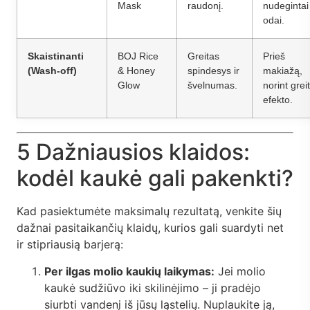
Mask
raudonį.
nudegintai
odai.
Skaistinanti
BOJ Rice
Greitas
Prieš
(Wash-off)
& Honey
spindesys ir
makiažą,
Glow
švelnumas.
norint grei
efekto.
5 Dažniausios klaidos:
kodėl kaukė gali pakenkti?
Kad pasiektumėte maksimalų rezultatą, venkite šių
dažnai pasitaikančių klaidų, kurios gali suardyti net
ir stipriausią barjerą:
Per ilgas molio kaukių laikymas:
Jei molio
kaukė sudžiūvo iki skilinėjimo – ji pradėjo
siurbti vandenį iš jūsų ląstelių. Nuplaukite ją,