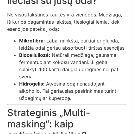
liečiasi su jūsų oda?
Ne visos lakštinės kaukės yra vienodos. Medžiaga,
iš kurios pagamintas lakštas, tiesiogiai lemia, kiek
esencijos pateks į odą:
Mikrofibra:
Labai minkšta, puikiai priglunda,
leidžia odai geriau absorbuoti tirštas esencijas.
Bioceliuliozė:
Natūrali medžiaga, gaunama
fermentuojant kokosų vandenį. Ji geba
sulaikyti 100 kartų daugiau drėgmės nei pati
sveria.
Hidrogelis:
Atvėsina odą nenaudojant
alkoholio. Tai geriausias pasirinkimas turint
uždegimų ar kuperozę.
Strateginis „Multi-
masking“: kaip