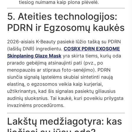
tiesiog nuimama kaip plona plėvelė.
5. Ateities technologijos:
PDRN ir Egzosomų kaukės
2026-aisiais K-Beauty pasiekė lūžio tašką su PDRN
(lašišų DNR) ingredientu.
COSRX PDRN EXOSOME
Skinplaning Glaze Mask
yra skirta tiems, kurių oda
prarado gebėjimą atsinaujinti pati (pvz., po
menopauzės ar stipraus foto-senėjimo). PDRN
siunčia signalą ląstelėms skubiai sintetinti naują
elastiną, o egzosomos veikia kaip kurjeriai,
užtikrinantys, kad šis signalas pasiektų giliausius
audinių sluoksnius. Tai kaukė, kuri poveikiu prilygsta
invazinėms procedūroms.
Lakštų medžiagotyra: kas