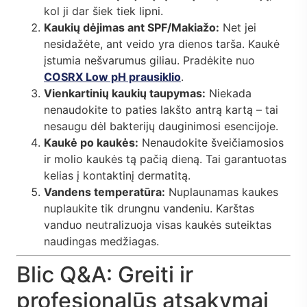
kol ji dar šiek tiek lipni.
Kaukių dėjimas ant SPF/Makiažo:
Net jei
nesidažėte, ant veido yra dienos tarša. Kaukė
įstumia nešvarumus giliau. Pradėkite nuo
COSRX Low pH prausiklio
.
Vienkartinių kaukių taupymas:
Niekada
nenaudokite to paties lakšto antrą kartą – tai
nesaugu dėl bakterijų dauginimosi esencijoje.
Kaukė po kaukės:
Nenaudokite šveičiamosios
ir molio kaukės tą pačią dieną. Tai garantuotas
kelias į kontaktinį dermatitą.
Vandens temperatūra:
Nuplaunamas kaukes
nuplaukite tik drungnu vandeniu. Karštas
vanduo neutralizuoja visas kaukės suteiktas
naudingas medžiagas.
Blic Q&A: Greiti ir
profesionalūs atsakymai