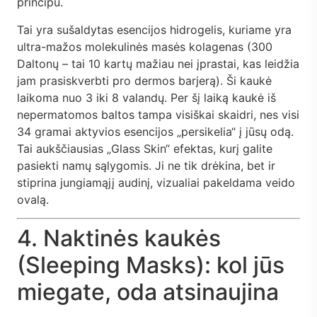
principu.
Tai yra sušaldytas esencijos hidrogelis, kuriame yra
ultra-mažos molekulinės masės kolagenas (300
Daltonų – tai 10 kartų mažiau nei įprastai, kas leidžia
jam prasiskverbti pro dermos barjerą). Ši kaukė
laikoma nuo 3 iki 8 valandų. Per šį laiką kaukė iš
nepermatomos baltos tampa visiškai skaidri, nes visi
34 gramai aktyvios esencijos „persikelia“ į jūsų odą.
Tai aukščiausias „Glass Skin“ efektas, kurį galite
pasiekti namų sąlygomis. Ji ne tik drėkina, bet ir
stiprina jungiamąjį audinį, vizualiai pakeldama veido
ovalą.
4. Naktinės kaukės
(Sleeping Masks): kol jūs
miegate, oda atsinaujina