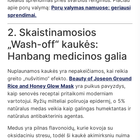
idealus sprendimas prieš svarbius renginius. Plačiau
apie porų valymą:
Porų valymas namuose: geriausi
sprendimai.
2. Skaistinamosios
„Wash-off“ kaukės:
Hanbang medicinos galia
Nuplaunamos kaukės yra nepakeičiamos, kai reikia
greito „nušvitimo“ efekto.
Beauty of Joseon Ground
Rice and Honey Glow Mask
yra puikus pavyzdys,
kaip senovės receptai pritaikomi moderniam
vartotojui. Ryžių milteliai poliruoja epidermį, o 5%
natūralus medas veikia kaip galingas humektantas ir
natūralus antibakterinis agentas.
Medus yra pilnas flavonoidų, kurie kovoja su
oksidaciniu stresu, todėl ši kaukė akimirksniu nuima