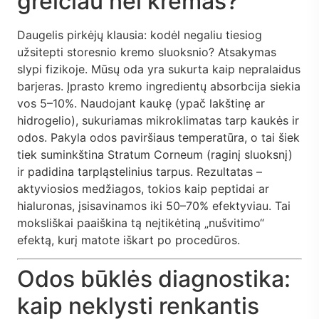
greičiau nei kremas?
Daugelis pirkėjų klausia: kodėl negaliu tiesiog
užsitepti storesnio kremo sluoksnio? Atsakymas
slypi fizikoje. Mūsų oda yra sukurta kaip nepralaidus
barjeras. Įprasto kremo ingredientų absorbcija siekia
vos 5–10%. Naudojant kaukę (ypač lakštinę ar
hidrogelio), sukuriamas mikroklimatas tarp kaukės ir
odos. Pakyla odos paviršiaus temperatūra, o tai šiek
tiek suminkština Stratum Corneum (raginį sluoksnį)
ir padidina tarpląstelinius tarpus. Rezultatas –
aktyviosios medžiagos, tokios kaip peptidai ar
hialuronas, įsisavinamos iki 50–70% efektyviau. Tai
moksliškai paaiškina tą neįtikėtiną „nušvitimo“
efektą, kurį matote iškart po procedūros.
Odos būklės diagnostika:
kaip neklysti renkantis