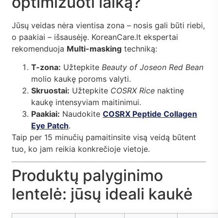
optimizuoti laiką?
Jūsų veidas nėra vientisa zona – nosis gali būti riebi,
o paakiai – išsausėję. KoreanCare.lt ekspertai
rekomenduoja
Multi-masking
techniką:
T-zona:
Užtepkite
Beauty of Joseon Red Bean
molio kaukę poroms valyti.
Skruostai:
Užtepkite
COSRX Rice
naktinę
kaukę intensyviam maitinimui.
Paakiai:
Naudokite
COSRX Peptide Collagen
Eye Patch
.
Taip per 15 minučių pamaitinsite visą veidą būtent
tuo, ko jam reikia konkrečioje vietoje.
Produktų palyginimo
lentelė: jūsų ideali kaukė