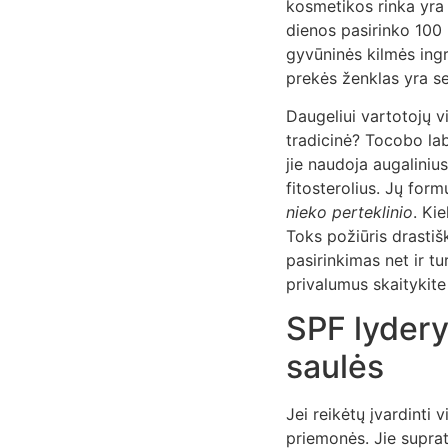
kosmetikos rinka yra
dienos pasirinko 100
gyvūninės kilmės ingr
prekės ženklas yra se
Daugeliui vartotojų v
tradicinė? Tocobo la
jie naudoja augalinius
fitosterolius. Jų for
nieko perteklinio
. Ki
Toks požiūris drastiš
pasirinkimas net ir tu
privalumus skaitykit
SPF lydery
saulės
Jei reikėtų įvardinti 
priemonės. Jie suprat