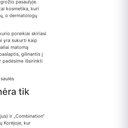
 grožio pasaulyje.
ai kosmetika, kuri
čių, o dermatologų
urio poreikiai skiriasi
 yra sukurti kaip
zualiai matomą
laptis, gilinantis į
 padėsime išsirinkti
ėra tik
jus) ir „Combination“
ų Korėjoje, kur