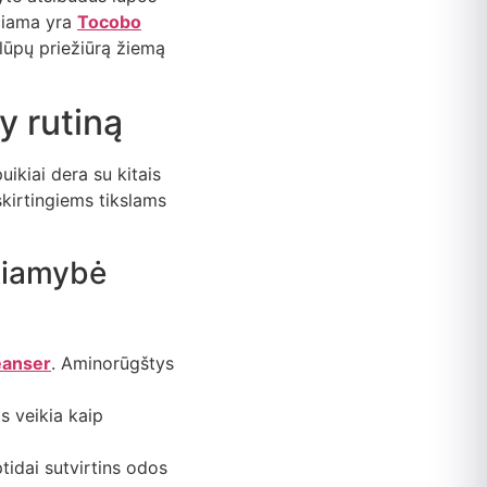
ičiama yra
Tocobo
 lūpų priežiūrą žiemą
y rutiną
ikiai dera su kitais
skirtingiems tikslams
ekiamybė
eanser
. Aminorūgštys
is veikia kaip
ptidai sutvirtins odos