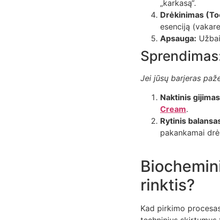
„karkasą“.
Drėkinimas (To
esenciją (vakare
Apsauga:
Užbaik
Sprendimas:
Jei jūsų barjeras paž
Naktinis gijimas
Cream
.
Rytinis balansa
pakankamai drėk
Biochemini
rinktis?
Kad pirkimo procesas