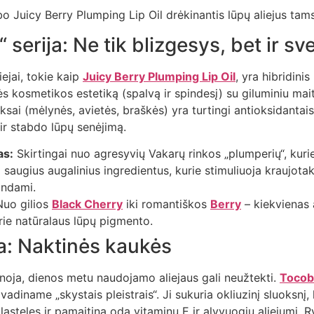
 serija: Ne tik blizgesys, bet ir sv
iejai, tokie kaip
Juicy Berry Plumping Lip Oil
, yra hibridini
s kosmetikos estetiką (spalvą ir spindesį) su giluminiu mai
ai (mėlynės, avietės, braškės) yra turtingi antioksidantais
s ir stabdo lūpų senėjimą.
as:
Skirtingai nuo agresyvių Vakarų rinkos „plumperių“, kurie
augius augalinius ingredientus, kurie stimuliuoja kraujotaką
sindami.
uo gilios
Black Cherry
iki romantiškos
Berry
– kiekvienas 
prie natūralaus lūpų pigmento.
: Naktinės kaukės
anoja, dienos metu naudojamo aliejaus gali neužtekti.
Tocobo
vadiname „skystais pleistrais“. Ji sukuria okliuzinį sluoksnį, 
 ląsteles ir pamaitina odą vitaminu E ir alyvuogių aliejumi. 