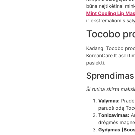
būna neįtikėtinai mi
Mint Cooling Lip Ma
ir ekstremaliomis są
Tocobo pro
Kadangi Tocobo produk
KoreanCare.lt asortim
pasiekti.
Sprendimas:
Ši rutina skirta maks
Valymas:
Pradėk
paruoš odą Toc
Tonizavimas:
An
drėgmės magne
Gydymas (Boost