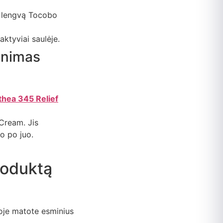
a lengvą Tocobo
aktyviai saulėje.
inimas
lthea 345 Relief
Cream. Jis
o po juo.
roduktą
oje matote esminius