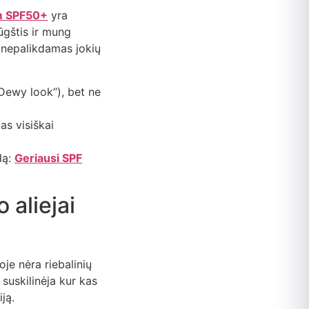
m SPF50+
yra
ūgštis ir mung
, nepalikdamas jokių
Dewy look“), bet ne
as visiškai
dą:
Geriausi SPF
aliejai
oje nėra riebalinių
 suskilinėja kur kas
ją.