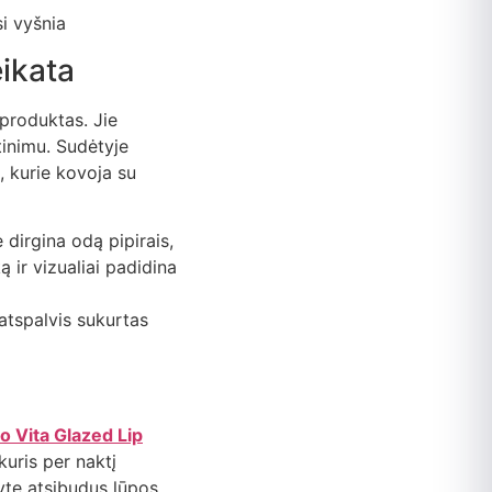
eikata
s produktas. Jie
tinimu. Sudėtyje
, kurie kovoja su
 dirgina odą pipirais,
 ir vizualiai padidina
atspalvis sukurtas
 Vita Glazed Lip
kuris per naktį
Ryte atsibudus lūpos