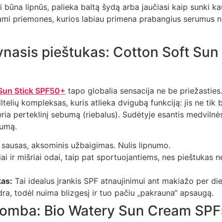
i būna lipnūs, palieka baltą šydą arba jaučiasi kaip sunki k
mi priemones, kurios labiau primena prabangius serumus n
ynasis pieštukas: Cotton Soft Sun
Sun Stick SPF50+
tapo globalia sensacija ne be priežasties
elių kompleksas, kuris atlieka dvigubą funkciją: jis ne tik
geria perteklinį sebumą (riebalus). Sudėtyje esantis medvilnė
numą.
 sausas, aksominis užbaigimas. Nulis lipnumo.
ai ir mišriai odai, taip pat sportuojantiems, nes pieštukas 
kas:
Tai idealus įrankis SPF atnaujinimui ant makiažo per die
ra, todėl nuima blizgesį ir tuo pačiu „pakrauna“ apsaugą.
bomba: Bio Watery Sun Cream SP