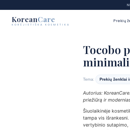
N
Korean
Care
Prekių ž
KORĖJIETIŠKA KOSMETIKA
Eiti
prie
Tocobo p
turinio
minimalis
Tema:
Prekių ženklai 
Autorius: KoreanCare.
priežiūrą ir modernia
Šiuolaikinėje kosmetik
tampa vis išrankesni
vertybinio sutapimo,