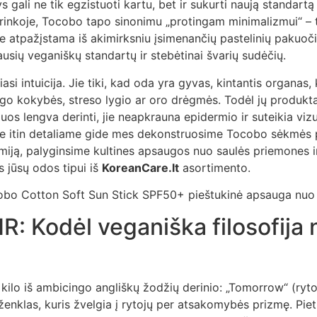
s gali ne tik egzistuoti kartu, bet ir sukurti naują standartą
inkoje, Tocobo tapo sinonimu „protingam minimalizmui“ – t
se atpažįstama iš akimirksniu įsimenančių pastelinių pakuo
usių veganiškų standartų ir stebėtinai švarių sudėčių.
asi intuicija. Jie tiki, kad oda yra gyvas, kintantis organas, k
o kokybės, streso lygio ar oro drėgmės. Todėl jų produktai
 juos lengva derinti, jie neapkrauna epidermio ir suteikia vi
me itin detaliame gide mes dekonstruosime Tocobo sėkmės pas
miją, palyginsime kultines apsaugos nuo saulės priemones ir
 jūsų odos tipui iš
KoreanCare.lt
asortimento.
: Kodėl veganiška filosofija n
kilo iš ambicingo angliškų žodžių derinio: „Tomorrow“ (ryto
 ženklas, kuris žvelgia į rytojų per atsakomybės prizmę. Piet