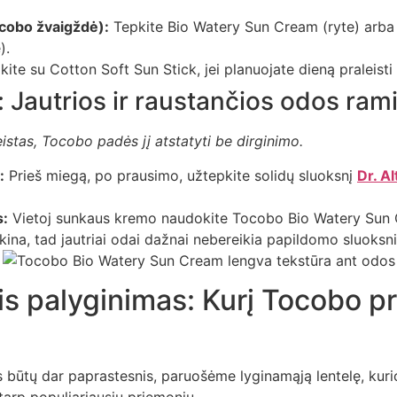
cobo žvaigždė):
Tepkite Bio Watery Sun Cream (ryte) arb
).
ite su Cotton Soft Sun Stick, jei planuojate dieną praleisti 
 Jautrios ir raustančios odos ram
eistas, Tocobo padės jį atstatyti be dirginimo.
:
Prieš miegą, po prausimo, užtepkite solidų sluoksnį
Dr. A
s:
Vietoj sunkaus kremo naudokite Tocobo Bio Watery Sun 
ina, tad jautriai odai dažnai nebereikia papildomo sluoksni
s palyginimas: Kurį Tocobo p
 būtų dar paprastesnis, paruošėme lyginamąją lentelę, kuri