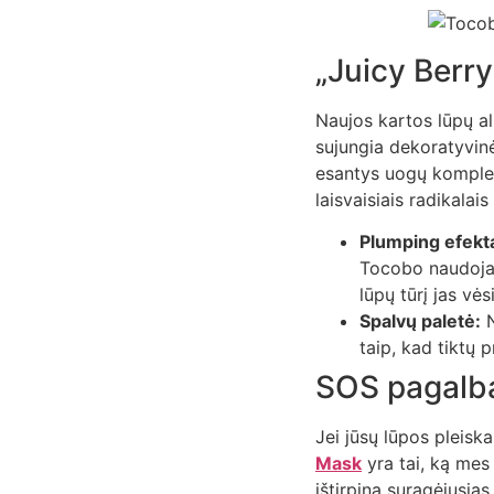
„Juicy Berry“
Naujos kartos lūpų al
sujungia dekoratyvinė
esantys uogų kompleks
laisvaisiais radikalai
Plumping efekt
Tocobo naudoja s
lūpų tūrį jas vė
Spalvų paletė:
N
taip, kad tiktų 
SOS pagalba
Jei jūsų lūpos pleisk
Mask
yra tai, ką mes 
ištirpina suragėjusias