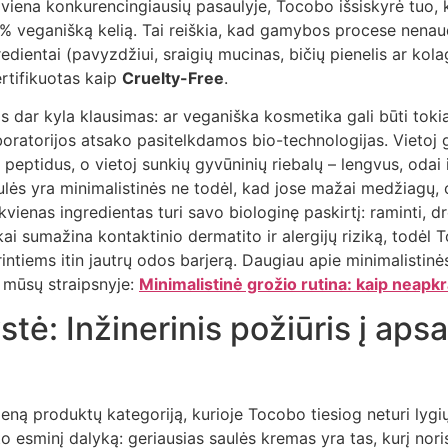
 viena konkurencingiausių pasaulyje, Tocobo išsiskyrė tuo,
 % veganišką kelią. Tai reiškia, kad gamybos procese nenau
edientai (pavyzdžiui, sraigių mucinas, bičių pienelis ar kola
rtifikuotas kaip
Cruelty-Free
.
is dar kyla klausimas: ar veganiška kosmetika gali būti tok
boratorijos atsako pasitelkdamos bio-technologijas. Vietoj
 peptidus, o vietoj sunkių gyvūninių riebalų – lengvus, odai
mulės yra minimalistinės ne todėl, kad jose mažai medžiagų, 
ekvienas ingredientas turi savo biologinę paskirtį: raminti, dr
kai sumažina kontaktinio dermatito ir alergijų riziką, todėl
rintiems itin jautrų odos barjerą. Daugiau apie minimalistinė
e mūsų straipsnyje:
Minimalistinė grožio rutina: kaip neapk
stė: Inžinerinis požiūris į ap
vieną produktų kategoriją, kurioje Tocobo tiesiog neturi lygi
o esminį dalyką: geriausias saulės kremas yra tas, kurį noris