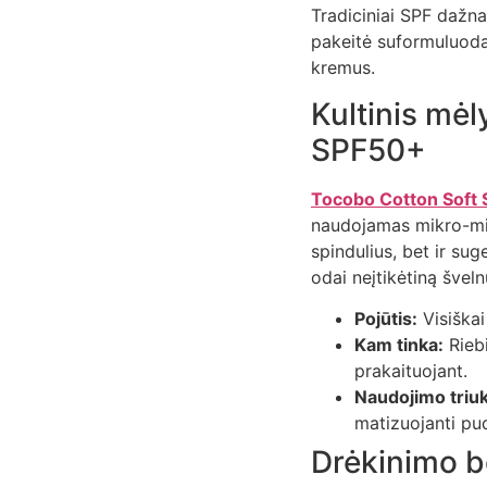
Tradiciniai SPF dažna
pakeitė suformuluoda
kremus.
Kultinis mėl
SPF50+
Tocobo Cotton Soft 
naudojamas mikro-milt
spindulius, bet ir su
odai neįtikėtiną švel
Pojūtis:
Visiškai
Kam tinka:
Riebi
prakaituojant.
Naudojimo triu
matizuojanti pud
Drėkinimo 