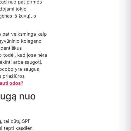
 kad nuo pat pirmos
dojami jokie
genas iš žuvų), o
ia pat veiksminga kaip
 gyvūninio kolageno
 identiškus
o todėl, kad jose nėra
ėkinti arba saugoti.
 Tocobo yra saugus
s priežiūros
rauti odos?
saugą nuo
ų, tai būtų SPF
i tepti kasdien.