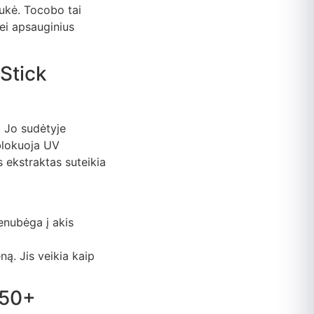
aukė. Tocobo tai
ei apsauginius
 Stick
. Jo sudėtyje
 blokuoja UV
s ekstraktas suteikia
nenubėga į akis
ną. Jis veikia kaip
F50+