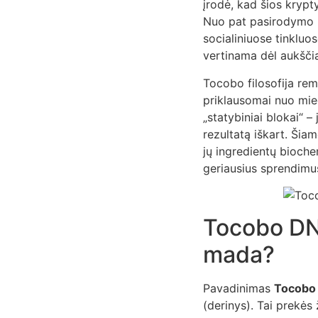
įrodė, kad šios krypty
Nuo pat pasirodymo r
socialiniuose tinkluo
vertinama dėl aukščia
Tocobo filosofija remi
priklausomai nuo mieg
„statybiniai blokai“ –
rezultatą iškart. Šia
jų ingredientų bioche
geriausius sprendimus
Tocobo DNR
mada?
Pavadinimas
Tocobo
(derinys). Tai prekės