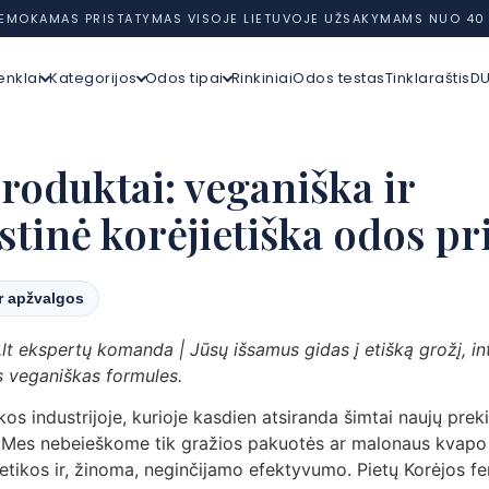
EMOKAMAS PRISTATYMAS VISOJE LIETUVOJE UŽSAKYMAMS NUO 40
enklai
Kategorijos
Odos tipai
Rinkiniai
Odos testas
Tinklaraštis
D
roduktai: veganiška ir
tinė korėjietiška odos pr
ir apžvalgos
lt ekspertų komanda | Jūsų išsamus gidas į etišką grožį, in
s veganiškas formules.
os industrijoje, kurioje kasdien atsiranda šimtai naujų preki
. Mes nebeieškome tik gražios pakuotės ar malonaus kvap
 etikos ir, žinoma, neginčijamo efektyvumo. Pietų Korėjos