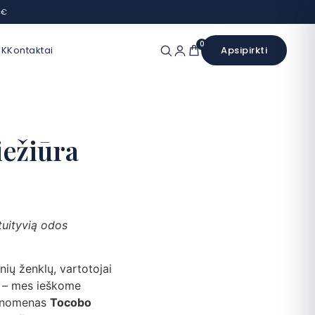
 €
0
UK
Kontaktai
Apsipirkti
iežiūra
tuityvią odos
nių ženklų, vartotojai
o – mes ieškome
 fenomenas
Tocobo