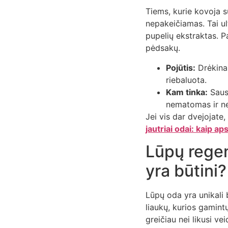
Tiems, kurie kovoja 
nepakeičiamas. Tai ul
pupelių ekstraktas. P
pėdsakų.
Pojūtis:
Drėkinan
riebaluota.
Kam tinka:
Sausa
nematomas ir nes
Jei vis dar dvejojate
jautriai odai: kaip a
Lūpų regen
yra būtini?
Lūpų oda yra unikali b
liaukų, kurios gamintų
greičiau nei likusi vei