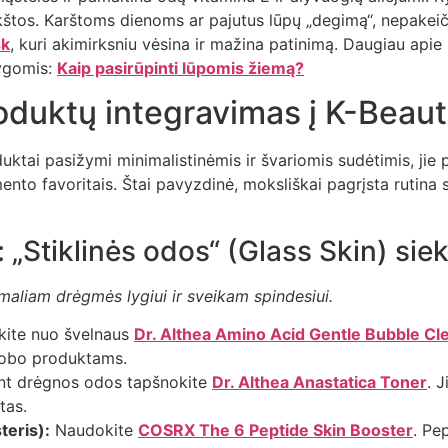
nkštos. Karštoms dienoms ar pajutus lūpų „degimą“, nepake
sk
, kuri akimirksniu vėsina ir mažina patinimą. Daugiau apie
lygomis:
Kaip pasirūpinti lūpomis žiemą?
duktų integravimas į K-Beaut
tai pasižymi minimalistinėmis ir švariomis sudėtimis, jie pu
ento favoritais. Štai pavyzdinė, moksliškai pagrįsta rutina 
 „Stiklinės odos“ (Glass Skin) si
imaliam drėgmės lygiui ir sveikam spindesiui.
ite nuo švelnaus
Dr. Althea Amino Acid Gentle Bubble Cl
obo produktams.
t drėgnos odos tapšnokite
Dr. Althea Anastatica Toner
. J
tas.
eris):
Naudokite
COSRX The 6 Peptide Skin Booster
. Pe