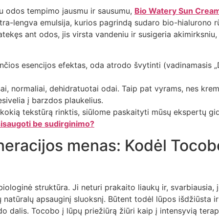
su odos tempimo jausmu ir sausumu,
Bio Watery Sun Crea
tra-lengva emulsija, kurios pagrindą sudaro bio-hialurono r
atekęs ant odos, jis virsta vandeniu ir susigeria akimirksniu
čios esencijos efektas, oda atrodo švytinti (vadinamasis „
i, normaliai, dehidratuotai odai. Taip pat vyrams, nes krem
ivelia į barzdos plaukelius.
, kokią tekstūrą rinktis, siūlome paskaityti mūsų ekspertų gi
psisaugoti be sudirginimo?
eracijos menas: Kodėl Tocobo 
iologinė struktūra. Ji neturi prakaito liaukų ir, svarbiausia, j
 natūralų apsauginį sluoksnį. Būtent todėl lūpos išdžiūsta ir
do dalis. Tocobo į lūpų priežiūrą žiūri kaip į intensyvią terapi