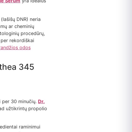
de Serum
yra idealus
(lašišų DNR) neria
imų ar cheminių
etologinių procedūrų,
 per rekordiškai
brandžios odos
Althea 345
i per 30 minučių.
Dr.
ad užtikrintų propolio
redientai raminimui