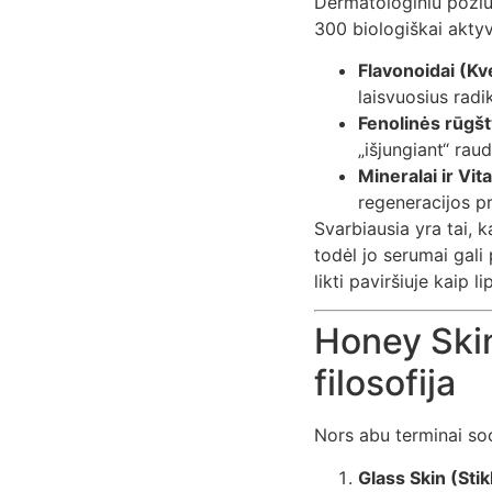
Dermatologiniu požiūr
300 biologiškai aktyv
Flavonoidai (Kv
laisvuosius rad
Fenolinės rūgšt
„išjungiant“ raud
Mineralai ir Vit
regeneracijos p
Svarbiausia yra tai,
todėl jo serumai gali
likti paviršiuje kaip l
Honey Skin
filosofija
Nors abu terminai soc
Glass Skin (Stik