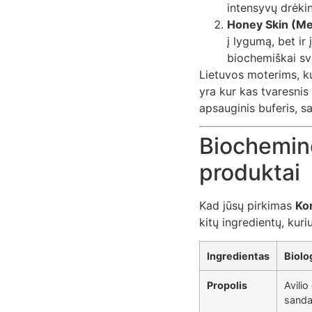
intensyvų drėkin
Honey Skin (Me
į lygumą, bet ir
biochemiškai sve
Lietuvos moterims, k
yra kur kas tvaresnis 
apsauginis buferis, s
Biocheminė
produktai
Kad jūsų pirkimas
Ko
kitų ingredientų, kuri
Ingredientas
Biolo
Propolis
Avilio
sanda