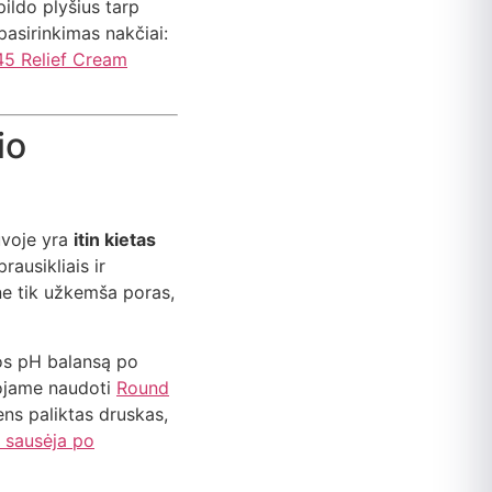
pildo plyšius tarp
pasirinkimas nakčiai:
45 Relief Cream
io
uvoje yra
itin kietas
rausikliais ir
ne tik užkemša poras,
dos pH balansą po
uojame naudoti
Round
dens paliktas druskas,
a sausėja po