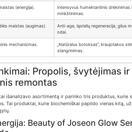
maistas (energija).
Intensyvus humektantinis drėkinimas i
minkštinimas.
ėlės maistas (augimas).
Anti-age, ląstelių regeneracija, gilus 
odai.
inis mechanizmas.
„Natūralus botoksas“, kraujotakos sti
stangrinimas.
kimai: Propolis, švytėjimas ir
nis remontas
ai išanalizavo asortimentą ir parinko tris produktus, kuri
ėms. Tai produktai, kurie biochemiškai papildo vienas kitą, u
gytų.
inergija: Beauty of Joseon Glow S