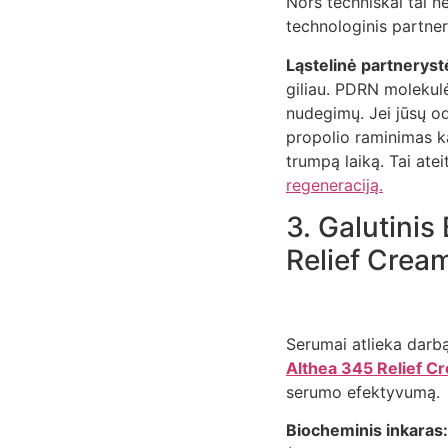
Nors techniškai tai 
technologinis partneri
Ląstelinė partneryst
giliau. PDRN molekul
nudegimų. Jei jūsų od
propolio raminimas k
trumpą laiką. Tai ate
regeneraciją.
3. Galutinis
Relief Crea
Serumai atlieka darbą
Althea 345 Relief C
serumo efektyvumą.
Biocheminis inkaras: