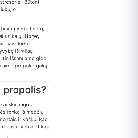
stresoriai. Būtent
iuku, o
erbiamų ingredientų,
dai unikalų „Honey
oliais, kietu
gyvybę iš mūsų
itin išsamiame gide,
nėsime propolio galią
 propolis?
kai skirtingos
itės renka iš medžių
mentais ir vašku, kad
otikas ir antiseptikas.