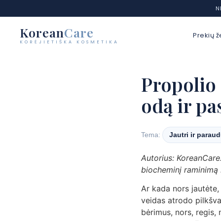
N
Korean
Care
Prekių ž
KORĖJIETIŠKA KOSMETIKA
Eiti
prie
Propolio
turinio
odą ir pa
Tema:
Jautri ir parau
Autorius: KoreanCare.
biocheminį raminimą
Ar kada nors jautėte,
veidas atrodo pilkšva
bėrimus, nors, regis,