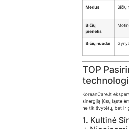
Medus
Bičių 
Bičių
Motin
pienelis
Bičių nuodai
Gynyb
TOP Pasirin
technologi
KoreanCare.lt ekspert
sinergiją jūsų ląstel
ne tik švytėtų, bet ir 
1. Kultinė S