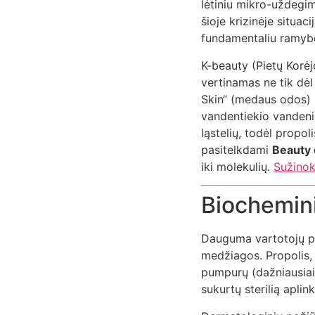
lėtiniu mikro-uždegimu
šioje krizinėje situaci
fundamentaliu ramybė
K-beauty (Pietų Korėj
vertinamas ne tik dėl
Skin“ (medaus odos) s
vandentiekio vandeniu
ląstelių, todėl prop
pasitelkdami
Beauty 
iki molekulių.
Sužinok
Biochemini
Dauguma vartotojų pro
medžiagos. Propolis, a
pumpurų (dažniausiai 
sukurtų sterilią aplin