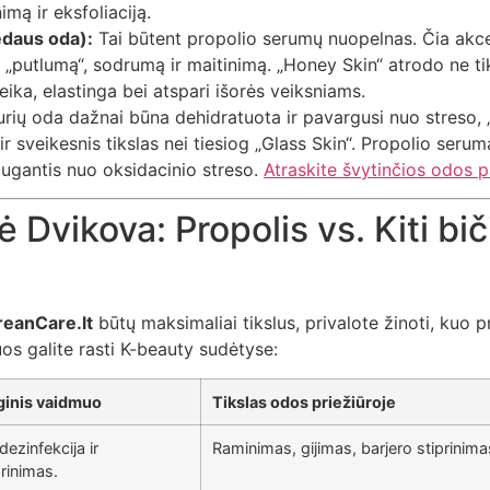
imą ir eksfoliaciją.
daus oda):
Tai būtent propolio serumų nuopelnas. Čia akc
 į „putlumą“, sodrumą ir maitinimą. „Honey Skin“ atrodo ne ti
ika, elastinga bei atspari išorės veiksniams.
urių oda dažnai būna dehidratuota ir pavargusi nuo streso,
ir sveikesnis tikslas nei tiesiog „Glass Skin“. Propolio serum
augantis nuo oksidacinio streso.
Atraskite švytinčios odos p
 Dvikova: Propolis vs. Kiti bič
reanCare.lt
būtų maksimaliai tikslus, privalote žinoti, kuo p
uos galite rasti K-beauty sudėtyse:
ginis vaidmuo
Tikslas odos priežiūroje
 dezinfekcija ir
Raminimas, gijimas, barjero stiprinima
rinimas.