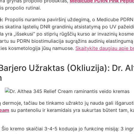
nėra grynas propolio produktas,
Medicube PDRN Pink Pepti
s propolio rutinai.
ė:
Propolis nuramina paviršinį uždegimą, o Medicube PDRN 
ės skatina ląstelių DNR grandinių atsistatymą po UV pažeid
a yra „išsekusi“ po stiprių rūgščių kurso ar invazinių kosm
artu su PDRN biostimuliacija sugrąžins audinių elastingumą
ities kosmetologija jūsų namuose.
Skaitykite daugiau apie 
 Barjero Užraktas (Okliuzija): Dr. 
m
 dermoje, tačiau be tinkamo užrakto jų nauda gali išgaruot
ream
su pantenoliu ir keramidais yra sukurtas būtent tam, k
Šio kremo skaičiai 3-4-5 koduoja jo funkcinę misiją: 3 ing