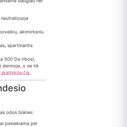
 randama daugiau nei
 neutralizuoja
poveikiu, akimirksniu
ras, spartinantis
ia 500 Da ribos),
ti dermoje, o ne tik
skaitykite čia.
ndesio
gas odos būkles:
ai pasiekiama per