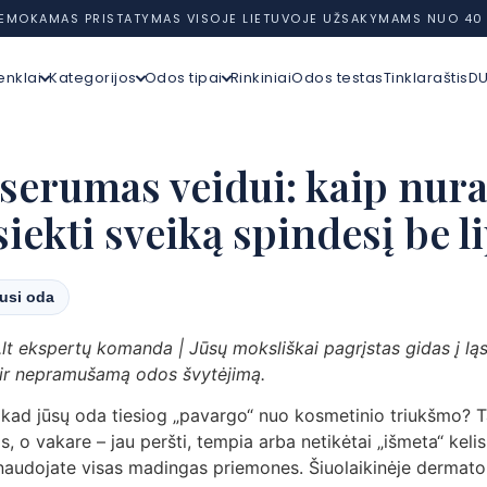
EMOKAMAS PRISTATYMAS VISOJE LIETUVOJE UŽSAKYMAMS NUO 40
enklai
Kategorijos
Odos tipai
Rinkiniai
Odos testas
Tinklaraštis
D
 serumas veidui: kaip nur
siekti sveiką spindesį be
dusi oda
lt ekspertų komanda | Jūsų moksliškai pagrįstas gidas į ląst
 ir nepramušamą odos švytėjimą.
 kad jūsų oda tiesiog „pavargo“ nuo kosmetinio triukšmo? Ta
s, o vakare – jau peršti, tempia arba netikėtai „išmeta“ keli
 naudojate visas madingas priemones. Šiuolaikinėje dermato