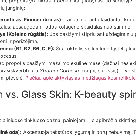
iu, propolis yra tikras fitochemikalų lobynas. Jo sudėtyje
ių junginių:
ercetinas, Pinocembrinas):
Tai galingi antioksidantai, kurie
ikalus, apsaugodami odos kolageno skaidulas nuo suirimo.
ys (Kofeino rūgštis):
Jos pasižymi stipriu antiuždegiminiu 
onį ir perštėjimą.
aminai (B1, B2, B6, C, E):
Šis kokteilis veikia kaip ląstelių ku
rocesus.
 kad propolis pasižymi maža molekuline mase (dažnai nesiek
 prasiskverbti pro
Stratum Corneum
(raginį sluoksnį) ir veik
ipni plėvelė.
Plačiau apie aktyviąsias medžiagas kosmetikoje 
 vs. Glass Skin: K-beauty spi
ialiniuose tinkluose dažnai painiojami, jie apibrėžia skirtin
linė oda):
Akcentuoja tekstūros lygumą ir porų nebuvimą. T