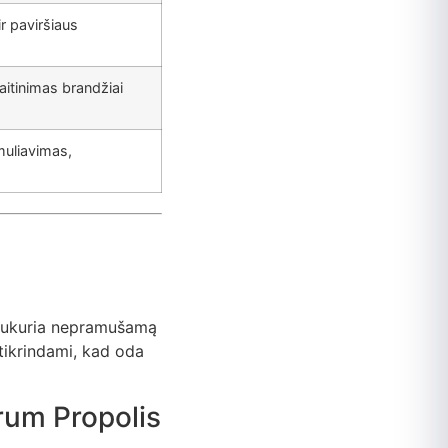
r paviršiaus
maitinimas brandžiai
muliavimas,
e sukuria nepramušamą
žtikrindami, kad oda
erum Propolis