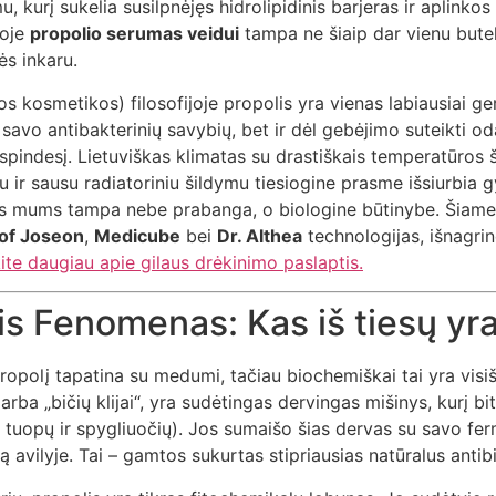
, kurį sukelia susilpnėjęs hidrolipidinis barjeras ir aplinkos 
joje
propolio serumas veidui
tampa ne šiaip dar vienu butel
s inkaru.
os kosmetikos) filosofijoje propolis yra vienas labiausiai g
 savo antibakterinių savybių, bet ir dėl gebėjimo suteikti o
pindesį. Lietuviškas klimatas su drastiškais temperatūros šu
 ir sausu radiatoriniu šildymu tiesiogine prasme išsiurbia 
olis mums tampa nebe prabanga, o biologine būtinybe. Šiame 
of Joseon
,
Medicube
bei
Dr. Althea
technologijas, išnagri
ite daugiau apie gilaus drėkinimo paslaptis.
s Fenomenas: Kas iš tiesų yra
polį tapatina su medumi, tačiau biochemiškai tai yra visiš
rba „bičių klijai“, yra sudėtingas dervingas mišinys, kurį b
tuopų ir spygliuočių). Jos sumaišo šias dervas su savo fer
ką avilyje. Tai – gamtos sukurtas stipriausias natūralus antibi