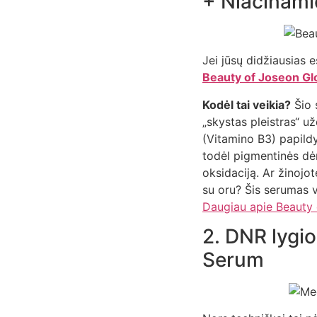
+ Niacinam
Jei jūsų didžiausias e
Beauty of Joseon Gl
Kodėl tai veikia?
Šio 
„skystas pleistras“ 
(Vitamino B3) papildy
todėl pigmentinės dė
oksidaciją. Ar žinojot
su oru? Šis serumas v
Daugiau apie Beauty o
2. DNR lygi
Serum