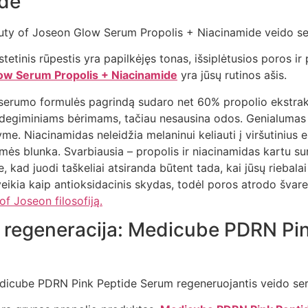
ide
stetinis rūpestis yra papilkėjęs tonas, išsiplėtusios poros ir 
ow Serum Propolis + Niacinamide
yra jūsų rutinos ašis.
serumo formulės pagrindą sudaro net 60% propolio ekstrakt
uždegiminiams bėrimams, tačiau nesausina odos. Genialumas
me. Niacinamidas neleidžia melaninui keliauti į viršutinius 
mės blunka. Svarbiausia – propolis ir niacinamidas kartu s
e, kad juodi taškeliai atsiranda būtent tada, kai jūsų riebalai
eikia kaip antioksidacinis skydas, todėl poros atrodo švar
f Joseon filosofiją.
o regeneracija: Medicube PDRN Pi