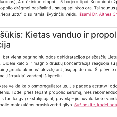
luronas), 4 drėkinimo etapai ir 5 barjero tipai. Keramidai už
ropolio drėgmei pasišalinti į sausą aplinkos orą. Tai saugus 
„riebaluotu“, o su ramiai švytinčiu veidu.
Išsami Dr. Althea 3
ššūkis: Kietas vanduo ir propol
ija
 bet viena pagrindinių odos dehidratacijos priežasčių Liet
o
. Didelė kalcio ir magnio druskų koncentracija reaguoja su p
inę „muilo akmens“ plėvelę ant jūsų epidermio. Ši plėvelė 
me „ištraukia“ vandenį iš ląstelių.
kste veikia kaip osmoreguliatorius. Jis padeda atstatyti o
deniu. Todėl prieš tepant propolio serumą, mes rekomend
ris turi lengvą eksfolijuojantį poveikį – jis nuvalo kieto van
polio molekulėms prasiskverbti gilyn.
Sužinokite, kodėl od