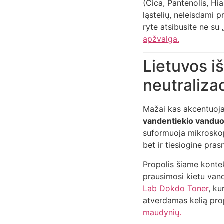
(Cica, Pantenolis, Hia
ląstelių, neleisdami p
ryte atsibusite ne su 
apžvalga.
Lietuvos i
neutralizac
Mažai kas akcentuoja,
vandentiekio vandu
suformuoja mikroskop
bet ir tiesiogine pras
Propolis šiame konte
prausimosi kietu van
Lab Dokdo Toner
, ku
atverdamas kelią pro
maudynių.