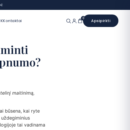
 €
0
UK
Kontaktai
Apsipirkti
aminti
 lipnumo?
elinį maitinimą,
i būsena, kai ryte
s uždegiminius
logijoje tai vadinama