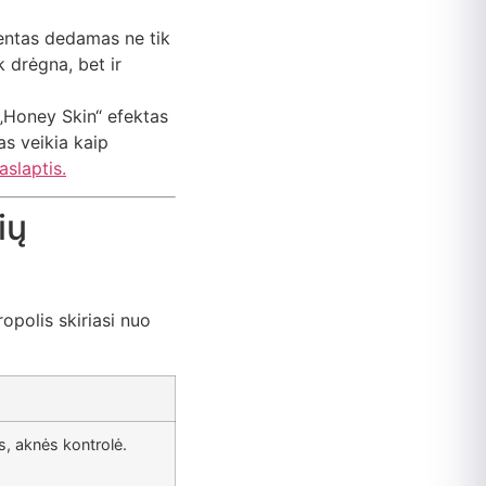
entas dedamas ne tik
k drėgna, bet ir
 „Honey Skin“ efektas
as veikia kaip
aslaptis.
ių
ropolis skiriasi nuo
s, aknės kontrolė.