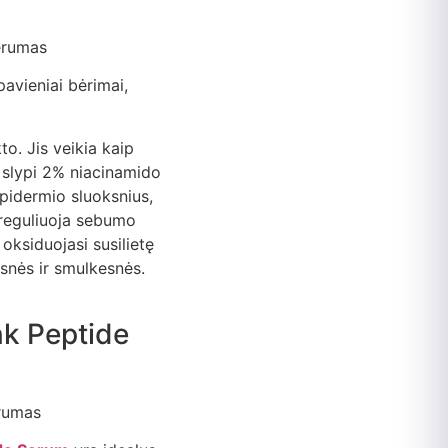
pavieniai bėrimai,
o. Jis veikia kaip
 slypi 2% niacinamido
epidermio sluoksnius,
ureguliuoja sebumo
 oksiduojasi susilietę
esnės ir smulkesnės.
nk Peptide