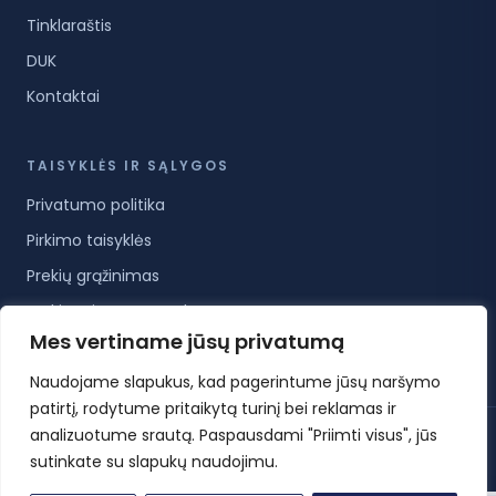
Tinklaraštis
DUK
Kontaktai
TAISYKLĖS IR SĄLYGOS
Privatumo politika
Pirkimo taisyklės
Prekių grąžinimas
Prekių pristatymo sąlygos
Mes vertiname jūsų privatumą
Paslaugų teikimo sąlygos
Naudojame slapukus, kad pagerintume jūsų naršymo
patirtį, rodytume pritaikytą turinį bei reklamas ir
analizuotume srautą. Paspausdami "Priimti visus", jūs
© 2026 KoreanCare.lt · Visos teisės saugomos ·
Privatumo politika
·
Pirkimo taisyklės
·
Slapukų nustatymai
sutinkate su slapukų naudojimu.