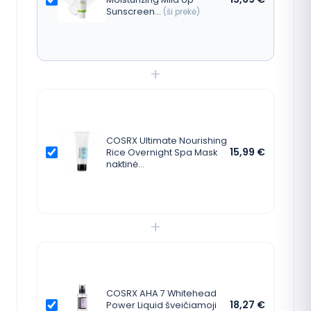
Sunscreen…
(ši prekė)
+
COSRX Ultimate Nourishing
15,99
€
Rice Overnight Spa Mask
naktinė…
+
COSRX AHA 7 Whitehead
18,27
€
Power Liquid šveičiamoji