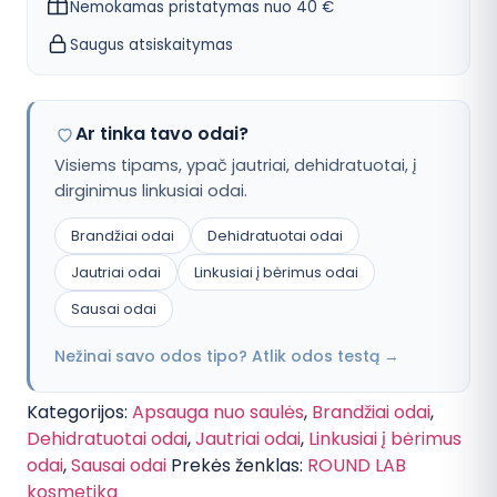
Nemokamas pristatymas nuo 40 €
kremas
nuo
saulės
Saugus atsiskaitymas
Ar tinka tavo odai?
Visiems tipams, ypač jautriai, dehidratuotai, į
dirginimus linkusiai odai.
Brandžiai odai
Dehidratuotai odai
Jautriai odai
Linkusiai į bėrimus odai
Sausai odai
Nežinai savo odos tipo? Atlik odos testą →
Kategorijos:
Apsauga nuo saulės
,
Brandžiai odai
,
Dehidratuotai odai
,
Jautriai odai
,
Linkusiai į bėrimus
odai
,
Sausai odai
Prekės ženklas:
ROUND LAB
kosmetika