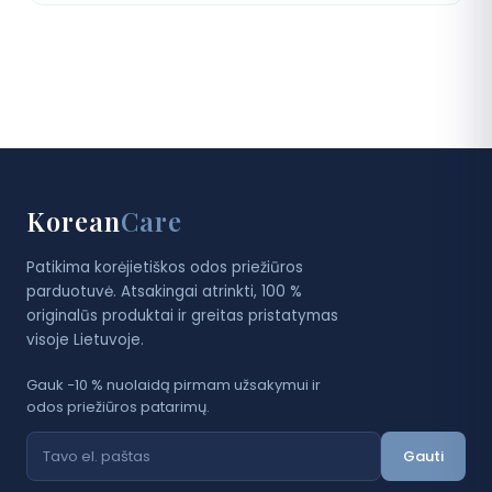
Korean
Care
Patikima korėjietiškos odos priežiūros
parduotuvė. Atsakingai atrinkti, 100 %
originalūs produktai ir greitas pristatymas
visoje Lietuvoje.
Gauk −10 % nuolaidą pirmam užsakymui ir
odos priežiūros patarimų.
Gauti