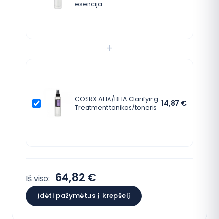
esencija…
+
COSRX AHA/BHA Clarifying
14,87
€
Treatment tonikas/toneris
64,82 €
Iš viso:
Įdėti pažymėtus į krepšelį