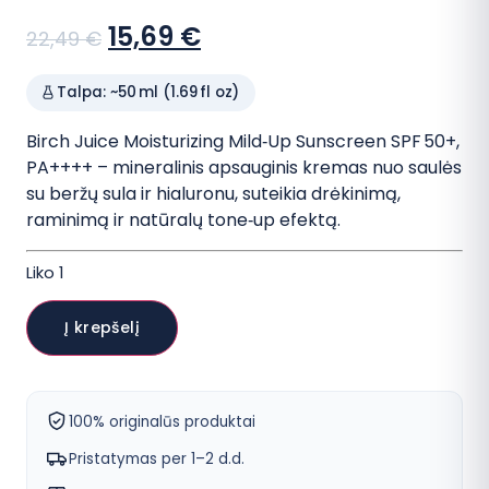
Sena
Dabartinė
15,69
€
22,49
€
kaina:
kaina:
Talpa: ~50 ml (1.69 fl oz)
22,49 €.
15,69 €.
Birch Juice Moisturizing Mild‑Up Sunscreen SPF 50+,
PA++++ – mineralinis apsauginis kremas nuo saulės
su beržų sula ir hialuronu, suteikia drėkinimą,
raminimą ir natūralų tone‑up efektą.
Liko 1
produkto
kiekis:
Į krepšelį
ROUND
LAB
Birch
Juice
Moisturizing
100% originalūs produktai
Mild
Up
Pristatymas per 1–2 d.d.
Sunscreen
apsauginis