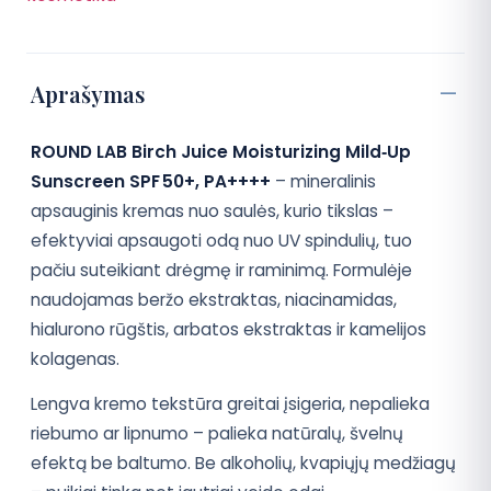
Aprašymas
ROUND LAB Birch Juice Moisturizing Mild‑Up
Sunscreen SPF 50+, PA++++
– mineralinis
apsauginis kremas nuo saulės, kurio tikslas –
efektyviai apsaugoti odą nuo UV spindulių, tuo
pačiu suteikiant drėgmę ir raminimą. Formulėje
naudojamas beržo ekstraktas, niacinamidas,
hialurono rūgštis, arbatos ekstraktas ir kamelijos
kolagenas.
Lengva kremo tekstūra greitai įsigeria, nepalieka
riebumo ar lipnumo – palieka natūralų, švelnų
efektą be baltumo. Be alkoholių, kvapiųjų medžiagų