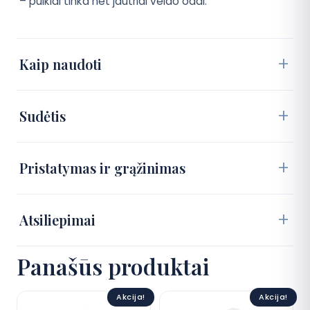
– puikiai tinka net jautriai veido odai.
Kaip naudoti
Sudėtis
Pristatymas ir grąžinimas
Atsiliepimai
Panašūs produktai
Akcija!
Akcija!