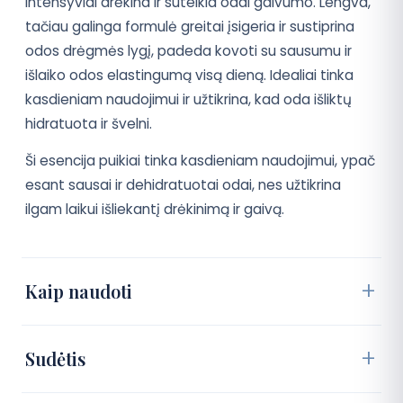
intensyviai drėkina ir suteikia odai gaivumo. Lengva,
tačiau galinga formulė greitai įsigeria ir sustiprina
odos drėgmės lygį, padeda kovoti su sausumu ir
išlaiko odos elastingumą visą dieną. Idealiai tinka
kasdieniam naudojimui ir užtikrina, kad oda išliktų
hidratuota ir švelni.
Ši esencija puikiai tinka kasdieniam naudojimui, ypač
esant sausai ir dehidratuotai odai, nes užtikrina
ilgam laikui išliekantį drėkinimą ir gaivą.
Kaip naudoti
Sudėtis