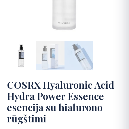
DUK
Kontaktai
Apsipirkti
COSRX Hyaluronic Acid
Hydra Power Essence
esencija su hialurono
rūgštimi