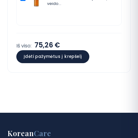
veido…
75,26 €
Iš viso:
Įdėti pažymėtus į krepšelį
Korean
Care