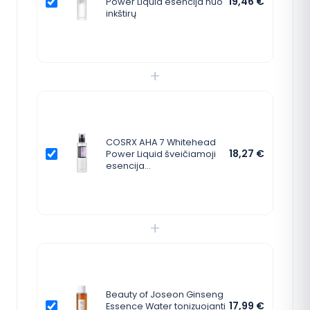
19,46
€
Power Liquid esencija nuo
inkštirų
+
COSRX AHA 7 Whitehead
18,27
€
Power Liquid šveičiamoji
esencija…
+
Beauty of Joseon Ginseng
17,99
€
Essence Water tonizuojanti