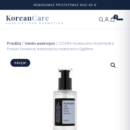
NEMOKAMAS PRISTATYMAS NUO 40 €
Korean
Care
0
KORĖJIETIŠKA KOSMETIKA
Eiti
prie
Prekių ženklai
Pradžia
/
Veido esencijos
/ COSRX Hyaluronic Acid Hydra
turinio
Power Essence esencija su hialurono rūgštimi
Kategorijos
Akcija!
Odos tipai
Rinkiniai
Odos testas
Tinklaraštis