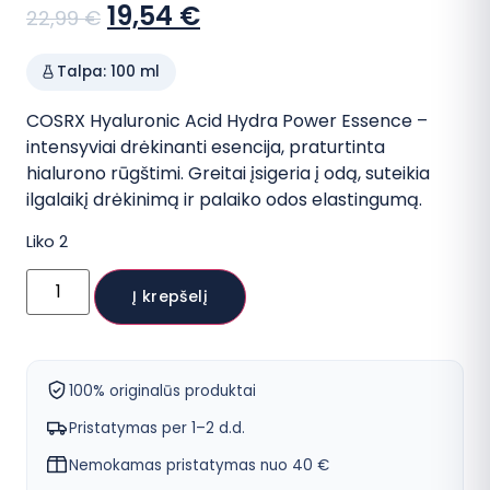
Sena
Dabartinė
19,54
€
22,99
€
kaina:
kaina:
Talpa: 100 ml
22,99 €.
19,54 €.
COSRX Hyaluronic Acid Hydra Power Essence –
intensyviai drėkinanti esencija, praturtinta
hialurono rūgštimi. Greitai įsigeria į odą, suteikia
ilgalaikį drėkinimą ir palaiko odos elastingumą.
Liko 2
produkto
kiekis:
Į krepšelį
COSRX
Hyaluronic
Acid
Hydra
Power
100% originalūs produktai
Essence
esencija
Pristatymas per 1–2 d.d.
su
hialurono
Nemokamas pristatymas nuo 40 €
rūgštimi