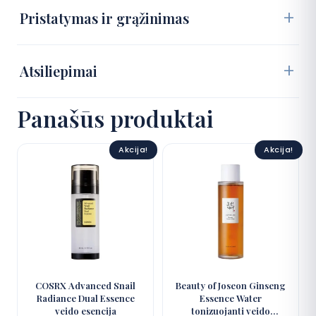
Pristatymas ir grąžinimas
Atsiliepimai
Panašūs produktai
Akcija!
Akcija!
COSRX Advanced Snail
Beauty of Joseon Ginseng
Radiance Dual Essence
Essence Water
veido esencija
tonizuojanti veido