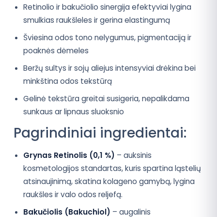
Retinolio ir bakučiolio sinergija efektyviai lygina
smulkias raukšleles ir gerina elastingumą
Šviesina odos tono nelygumus, pigmentaciją ir
poaknės dėmeles
Beržų sultys ir sojų aliejus intensyviai drėkina bei
minkština odos tekstūrą
Gelinė tekstūra greitai susigeria, nepalikdama
sunkaus ar lipnaus sluoksnio
Pagrindiniai ingredientai:
Grynas Retinolis (0,1 %)
– auksinis
kosmetologijos standartas, kuris spartina ląstelių
atsinaujinimą, skatina kolageno gamybą, lygina
raukšles ir valo odos reljefą.
Bakučiolis (Bakuchiol)
– augalinis