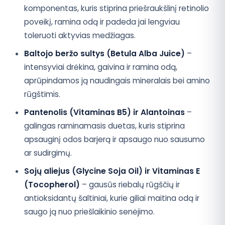
komponentas, kuris stiprina priešraukšlinį retinolio
poveikį, ramina odą ir padeda jai lengviau
toleruoti aktyvias medžiagas.
Baltojo beržo sultys (Betula Alba Juice)
–
intensyviai drėkina, gaivina ir ramina odą,
aprūpindamos ją naudingais mineralais bei amino
rūgštimis.
Pantenolis (Vitaminas B5) ir Alantoinas
–
galingas raminamasis duetas, kuris stiprina
apsauginį odos barjerą ir apsaugo nuo sausumo
ar sudirgimų.
Sojų aliejus (Glycine Soja Oil) ir Vitaminas E
(Tocopherol)
– gausūs riebalų rūgščių ir
antioksidantų šaltiniai, kurie giliai maitina odą ir
saugo ją nuo priešlaikinio senėjimo.