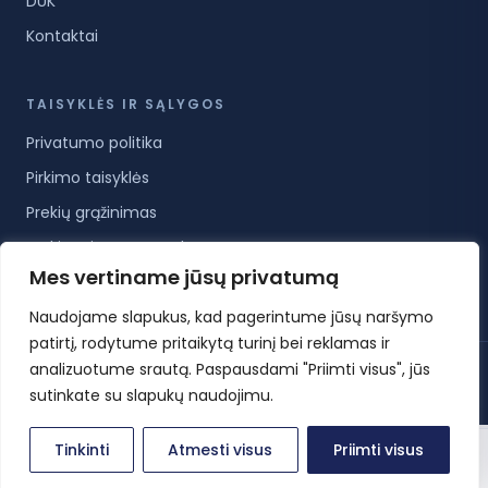
DUK
Kontaktai
TAISYKLĖS IR SĄLYGOS
Privatumo politika
Pirkimo taisyklės
Prekių grąžinimas
Prekių pristatymo sąlygos
Mes vertiname jūsų privatumą
Paslaugų teikimo sąlygos
Naudojame slapukus, kad pagerintume jūsų naršymo
patirtį, rodytume pritaikytą turinį bei reklamas ir
analizuotume srautą. Paspausdami "Priimti visus", jūs
© 2026 KoreanCare.lt · Visos teisės saugomos ·
Privatumo politika
·
Pirkimo taisyklės
·
Slapukų nustatymai
sutinkate su slapukų naudojimu.
0
Tinkinti
Atmesti visus
Priimti visus
Pradžia
Parduotuvė
Paskyra
Krepšelis