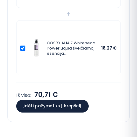
+
COSRX AHA 7 Whitehead
18,27
€
Power Liquid šveičiamoji
esencija…
70,71 €
Iš viso:
Įdėti pažymėtus į krepšelį