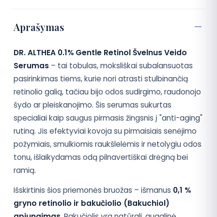
Aprašymas
DR. ALTHEA 0.1% Gentle Retinol Švelnus Veido
Serumas
– tai tobulas, moksliškai subalansuotas
pasirinkimas tiems, kurie nori atrasti stulbinančią
retinolio galią, tačiau bijo odos sudirgimo, raudonojo
šydo ar pleiskanojimo. Šis serumas sukurtas
specialiai kaip saugus pirmasis žingsnis į "anti-aging"
rutiną. Jis efektyviai kovoja su pirmaisiais senėjimo
požymiais, smulkiomis raukšlelėmis ir netolygiu odos
tonu, išlaikydamas odą pilnavertiškai drėgną bei
ramią.
Išskirtinis šios priemonės bruožas – išmanus
0,1 %
gryno retinolio ir bakučiolio (Bakuchiol)
apjungimas
. Bakučiolis yra natūrali, augalinė