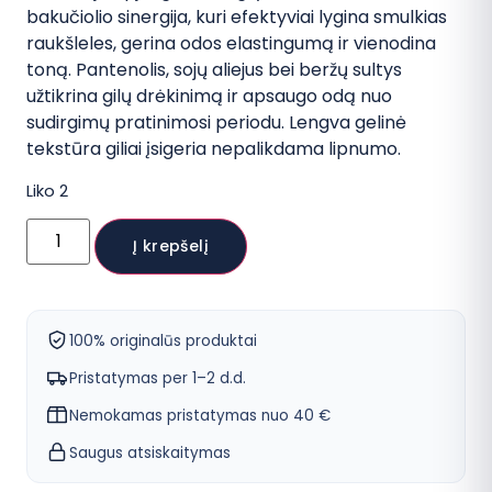
bakučiolio sinergija, kuri efektyviai lygina smulkias
raukšleles, gerina odos elastingumą ir vienodina
toną. Pantenolis, sojų aliejus bei beržų sultys
užtikrina gilų drėkinimą ir apsaugo odą nuo
sudirgimų pratinimosi periodu. Lengva gelinė
tekstūra giliai įsigeria nepalikdama lipnumo.
Liko 2
produkto
kiekis:
Į krepšelį
DR.
ALTHEA
0.1%
Gentle
Retinol
100% originalūs produktai
Serum
veido
Pristatymas per 1–2 d.d.
serumas
Nemokamas pristatymas nuo 40 €
Saugus atsiskaitymas