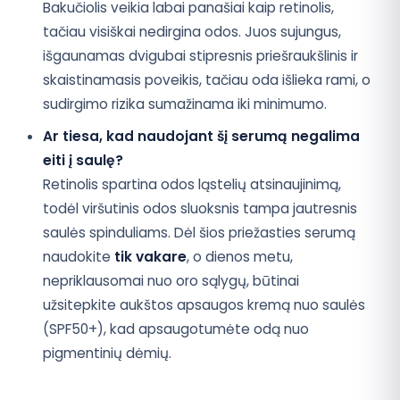
Bakučiolis veikia labai panašiai kaip retinolis,
tačiau visiškai nedirgina odos. Juos sujungus,
išgaunamas dvigubai stipresnis priešraukšlinis ir
skaistinamasis poveikis, tačiau oda išlieka rami, o
sudirgimo rizika sumažinama iki minimumo.
Ar tiesa, kad naudojant šį serumą negalima
eiti į saulę?
Retinolis spartina odos ląstelių atsinaujinimą,
todėl viršutinis odos sluoksnis tampa jautresnis
saulės spinduliams. Dėl šios priežasties serumą
naudokite
tik vakare
, o dienos metu,
nepriklausomai nuo oro sąlygų, būtinai
užsitepkite aukštos apsaugos kremą nuo saulės
(SPF50+), kad apsaugotumėte odą nuo
pigmentinių dėmių.