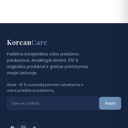
Korean
Care
Patikima korėjietiškos odos priežiūros
parduotuvė. Atsakingai atrinkti, 100 %
originalūs produktai ir greitas pristatymas
visoje Lietuvoje.
Gauk −10 % nuolaidą pirmam užsakymui ir
odos priežiūros patarimų.
Gauti