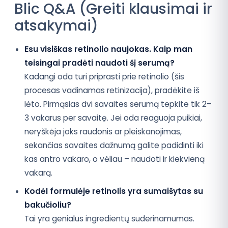
Blic Q&A (Greiti klausimai ir
atsakymai)
Esu visiškas retinolio naujokas. Kaip man
teisingai pradėti naudoti šį serumą?
Kadangi oda turi priprasti prie retinolio (šis
procesas vadinamas retinizacija), pradėkite iš
lėto. Pirmąsias dvi savaites serumą tepkite tik 2–
3 vakarus per savaitę. Jei oda reaguoja puikiai,
neryškėja joks raudonis ar pleiskanojimas,
sekančias savaites dažnumą galite padidinti iki
kas antro vakaro, o vėliau – naudoti ir kiekvieną
vakarą.
Kodėl formulėje retinolis yra sumaišytas su
bakučioliu?
Tai yra genialus ingredientų suderinamumas.