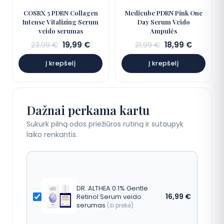
COSRX 5 PDRN Collagen
Medicube PDRN Pink One
Intense Vitalizing Serum
Day Serum Veido
veido serumas
Ampulės
Sena
Dabartinė
Sena
Dabarti
23,99
€
19,99
€
21,99
€
18,99
€
kaina:
kaina:
kaina:
kaina:
Į krepšelį
Į krepšelį
23,99 €.
19,99 €.
21,99 €.
18,99 €.
Dažnai perkama kartu
Sukurk pilną odos priežiūros rutiną ir sutaupyk
laiko renkantis.
DR. ALTHEA 0.1% Gentle
16,99
€
Retinol Serum veido
serumas
(ši prekė)