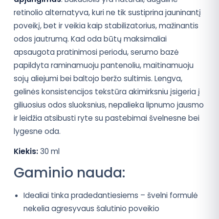
retinolio alternatyva, kuri ne tik sustiprina jauninantį
poveikį, bet ir veikia kaip stabilizatorius, mažinantis
odos jautrumą. Kad oda būtų maksimaliai
apsaugota pratinimosi periodu, serumo bazė
papildyta raminamuoju pantenoliu, maitinamuoju
sojų aliejumi bei baltojo beržo sultimis. Lengva,
gelinės konsistencijos tekstūra akimirksniu įsigeria į
giliuosius odos sluoksnius, nepalieka lipnumo jausmo
ir leidžia atsibusti ryte su pastebimai švelnesne bei
lygesne oda.
Kiekis:
30 ml
Gaminio nauda:
Idealiai tinka pradedantiesiems – švelni formulė
nekelia agresyvaus šalutinio poveikio