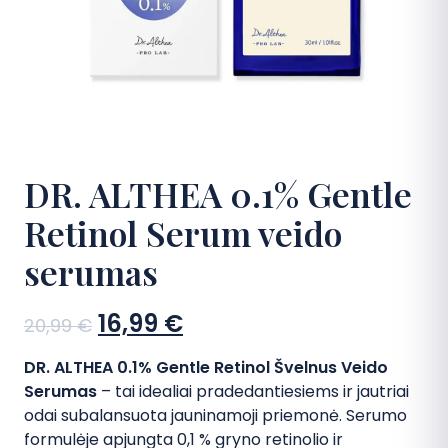
DUK
Kontaktai
Apsipirkti
DR. ALTHEA 0.1% Gentle
Retinol Serum veido
serumas
Sena
Dabartinė
16,99
€
20,99
€
kaina:
kaina:
DR. ALTHEA 0.1% Gentle Retinol Švelnus Veido
20,99 €.
16,99 €.
Serumas
– tai idealiai pradedantiesiems ir jautriai
odai subalansuota jauninamoji priemonė. Serumo
formulėje apjungta 0,1 % gryno retinolio ir