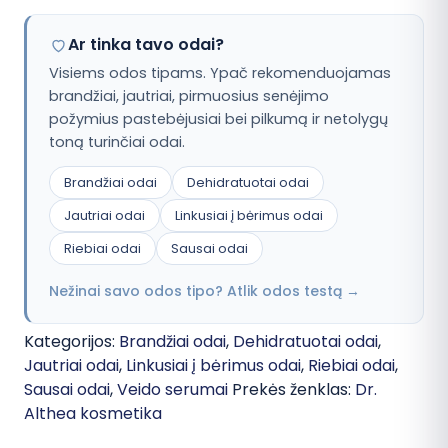
Ar tinka tavo odai?
Visiems odos tipams. Ypač rekomenduojamas
brandžiai, jautriai, pirmuosius senėjimo
požymius pastebėjusiai bei pilkumą ir netolygų
toną turinčiai odai.
Brandžiai odai
Dehidratuotai odai
Jautriai odai
Linkusiai į bėrimus odai
Riebiai odai
Sausai odai
Nežinai savo odos tipo? Atlik odos testą →
Kategorijos:
Brandžiai odai
,
Dehidratuotai odai
,
Jautriai odai
,
Linkusiai į bėrimus odai
,
Riebiai odai
,
Sausai odai
,
Veido serumai
Prekės ženklas:
Dr.
Althea kosmetika