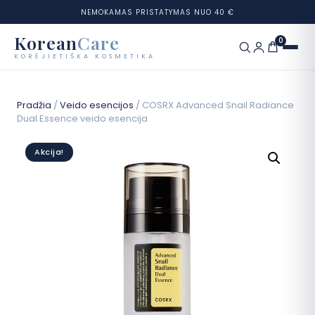
NEMOKAMAS PRISTATYMAS NUO 40 €
Korean
Care
0
KORĖJIETIŠKA KOSMETIKA
Eiti
prie
Prekių ženklai
Pradžia
/
Veido esencijos
/ COSRX Advanced Snail Radiance
turinio
Dual Essence veido esencija
Kategorijos
Akcija!
Odos tipai
Rinkiniai
Odos testas
Tinklaraštis