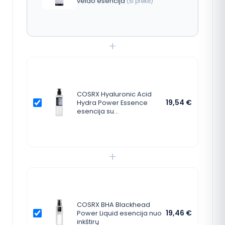
veido esencija
(ši prekė)
+
COSRX Hyaluronic Acid
19,54
€
Hydra Power Essence
esencija su…
+
COSRX BHA Blackhead
19,46
€
Power Liquid esencija nuo
inkštirų