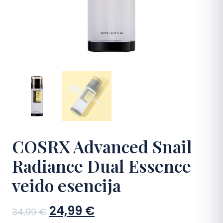
DUK
Kontaktai
Apsipirkti
COSRX Advanced Snail
Radiance Dual Essence
veido esencija
Sena
Dabartinė
24,99
€
34,99
€