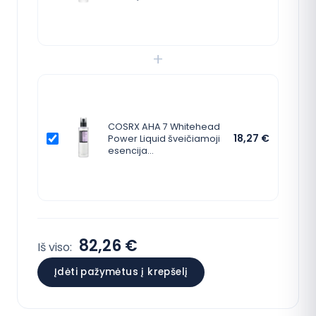
+
COSRX AHA 7 Whitehead
18,27
€
Power Liquid šveičiamoji
esencija…
82,26 €
Iš viso:
Įdėti pažymėtus į krepšelį