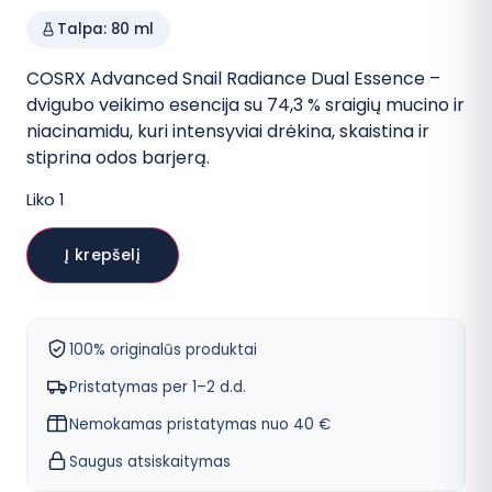
kaina:
kaina:
Talpa: 80 ml
34,99 €.
24,99 €.
COSRX Advanced Snail Radiance Dual Essence –
dvigubo veikimo esencija su 74,3 % sraigių mucino ir
niacinamidu, kuri intensyviai drėkina, skaistina ir
stiprina odos barjerą.
Liko 1
produkto
kiekis:
Į krepšelį
COSRX
Advanced
Snail
Radiance
Dual
100% originalūs produktai
Essence
veido
Pristatymas per 1–2 d.d.
esencija
Nemokamas pristatymas nuo 40 €
Saugus atsiskaitymas