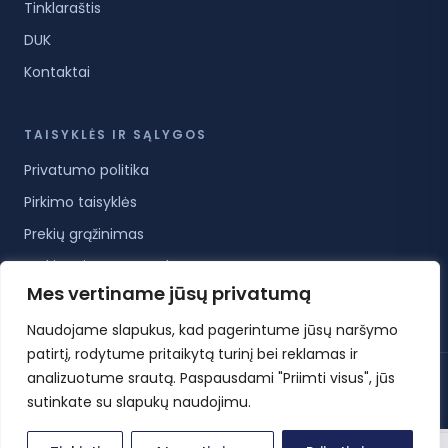
Tinklaraštis
DUK
Kontaktai
TAISYKLĖS IR SĄLYGOS
Privatumo politika
Pirkimo taisyklės
Prekių grąžinimas
Prekių pristatymo sąlygos
Mes vertiname jūsų privatumą
Paslaugų teikimo sąlygos
Naudojame slapukus, kad pagerintume jūsų naršymo
patirtį, rodytume pritaikytą turinį bei reklamas ir
analizuotume srautą. Paspausdami "Priimti visus", jūs
© 2026 KoreanCare.lt · Visos teisės saugomos ·
Privatumo politika
·
Pirkimo taisyklės
·
Slapukų nustatymai
sutinkate su slapukų naudojimu.
0