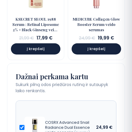
KSECRET SEOUL 1988
MEDICUBE Collagen Glow
Serum : Retinal Liposome
Booster Serum veido
2% + Black Ginseng veido
serumas
serumas
Sena
Dabartinė
Sena
Dabarti
21,99
€
17,99
€
24,99
€
19,99
€
kaina:
kaina:
kaina:
kaina:
Į krepšelį
Į krepšelį
21,99 €.
17,99 €.
24,99 €.
19,99 €.
Dažnai perkama kartu
Sukurk pilną odos priežiūros rutiną ir sutaupyk
laiko renkantis.
COSRX Advanced Snail
24,99
€
Radiance Dual Essence