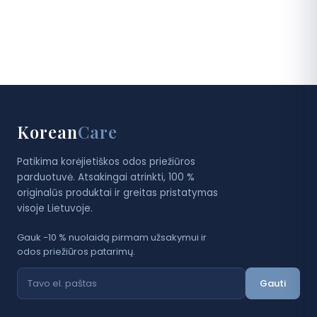
Korean
Care
Patikima korėjietiškos odos priežiūros
parduotuvė. Atsakingai atrinkti, 100 %
originalūs produktai ir greitas pristatymas
visoje Lietuvoje.
Gauk −10 % nuolaidą pirmam užsakymui ir
odos priežiūros patarimų.
Gauti