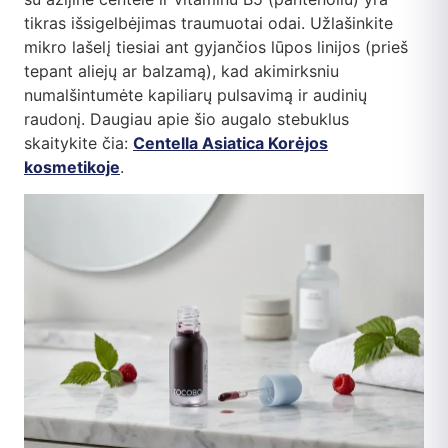
tikras išsigelbėjimas traumuotai odai. Užlašinkite
mikro lašelį tiesiai ant gyjančios lūpos linijos (prieš
tepant aliejų ar balzamą), kad akimirksniu
numalšintumėte kapiliarų pulsavimą ir audinių
raudonį. Daugiau apie šio augalo stebuklus
skaitykite čia:
Centella Asiatica Korėjos
kosmetikoje
.