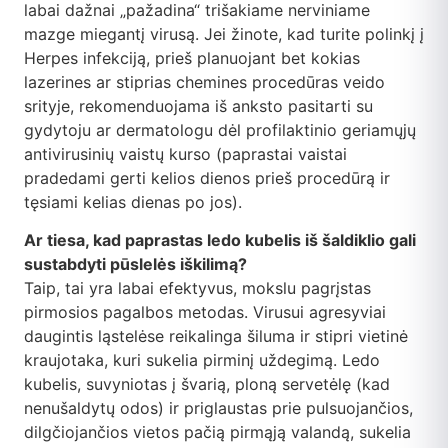
labai dažnai „pažadina“ trišakiame nerviniame
mazge miegantį virusą. Jei žinote, kad turite polinkį į
Herpes infekciją, prieš planuojant bet kokias
lazerines ar stiprias chemines procedūras veido
srityje, rekomenduojama iš anksto pasitarti su
gydytoju ar dermatologu dėl profilaktinio geriamųjų
antivirusinių vaistų kurso (paprastai vaistai
pradedami gerti kelios dienos prieš procedūrą ir
tęsiami kelias dienas po jos).
Ar tiesa, kad paprastas ledo kubelis iš šaldiklio gali
sustabdyti pūslelės iškilimą?
Taip, tai yra labai efektyvus, mokslu pagrįstas
pirmosios pagalbos metodas. Virusui agresyviai
daugintis ląstelėse reikalinga šiluma ir stipri vietinė
kraujotaka, kuri sukelia pirminį uždegimą. Ledo
kubelis, suvyniotas į švarią, ploną servetėlę (kad
nenušaldytų odos) ir priglaustas prie pulsuojančios,
dilgčiojančios vietos pačią pirmąją valandą, sukelia