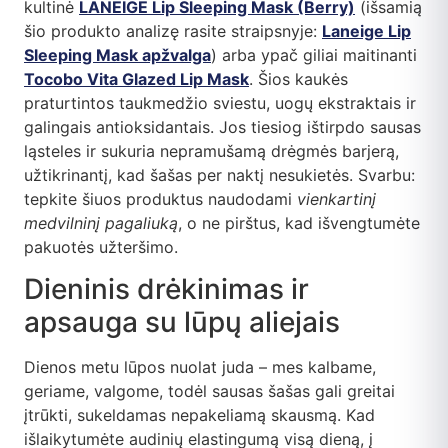
kultinė
LANEIGE Lip Sleeping Mask (Berry)
(išsamią
šio produkto analizę rasite straipsnyje:
Laneige Lip
Sleeping Mask apžvalga
) arba ypač giliai maitinanti
Tocobo Vita Glazed Lip Mask
. Šios kaukės
praturtintos taukmedžio sviestu, uogų ekstraktais ir
galingais antioksidantais. Jos tiesiog ištirpdo sausas
ląsteles ir sukuria nepramušamą drėgmės barjerą,
užtikrinantį, kad šašas per naktį nesukietės. Svarbu:
tepkite šiuos produktus naudodami
vienkartinį
medvilninį pagaliuką
, o ne pirštus, kad išvengtumėte
pakuotės užteršimo.
Dieninis drėkinimas ir
apsauga su lūpų aliejais
Dienos metu lūpos nuolat juda – mes kalbame,
geriame, valgome, todėl sausas šašas gali greitai
įtrūkti, sukeldamas nepakeliamą skausmą. Kad
išlaikytumėte audinių elastingumą visą dieną, į