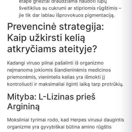
etape griežtai draudžiama naudoti lūpų
šveitiklius su cukrumi ar stipriomis rūgštimis –
jie tik dar labiau išprovokuos pigmentaciją.
Prevencinė strategija:
Kaip užkirsti kelią
atkryčiams ateityje?
Kadangi viruso pilnai pašalinti iš organizmo
neįmanoma jokiomis šiandieninėmis medicinos
priemonėmis, vienintelis kelias yra išmokti jį
kontroliuoti ir maksimaliai ilginti laiką tarp protrūkių.
Mityba: L-Lizinas prieš
Argininą
Moksliniai tyrimai rodo, kad Herpes virusui daugintis
organizme yra gyvybiškai būtina amino rūgštis