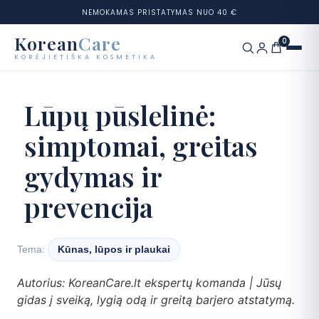
NEMOKAMAS PRISTATYMAS NUO 40 €
Korean
Care
0
KORĖJIETIŠKA KOSMETIKA
Eiti
prie
Prekių ženklai
Lūpų pūslelinė:
turinio
simptomai, greitas
Kategorijos
gydymas ir
Odos tipai
prevencija
Rinkiniai
Odos testas
Tema:
Kūnas, lūpos ir plaukai
Autorius: KoreanCare.lt ekspertų komanda | Jūsų
Tinklaraštis
gidas į sveiką, lygią odą ir greitą barjero atstatymą.