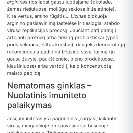
argininas
(jos labai gausu juodajame šokolade,
žemės riešutuose, moliūgų sėklose ir želatinoje).
Kita vertus, amino rūgštis
L-Lizinas
blokuoja
arginino pasisavinimą ląstelėse ir tiesiogiai stabdo
viruso replikacijos procesą. Jaučiant patį pirmąjį
artėjantį protrūkį arba tiesiog profilaktiškai (ypač
prieš keliones į šiltus kraštus), daugelis dermatologų
rekomenduoja padidinti L-Lizino suvartojimą (jo
gausu žuvyje, paukštienoje, pieno produktuose,
kiaušiniuose) arba vartoti jį kaip koncentruotą
maisto papildą.
Nematomas ginklas –
Nuolatinis imuniteto
palaikymas
Jūsų imunitetas yra pagrindinis „sargas“, laikantis
virusą miegančioje ir nepavojingoje būsenoje
trišakiame nerve. Tinkamas streso valdymas,