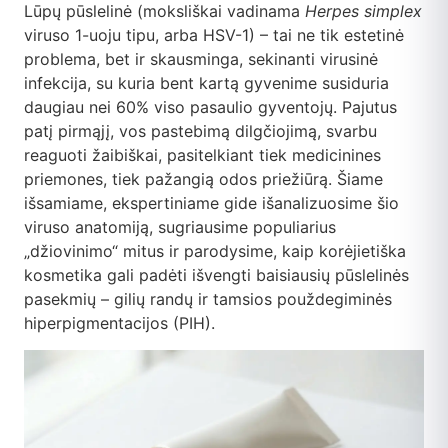
DUK
Lūpų pūslelinė (moksliškai vadinama
Herpes simplex
viruso 1-uoju tipu, arba HSV-1) – tai ne tik estetinė
Kontaktai
problema, bet ir skausminga, sekinanti virusinė
infekcija, su kuria bent kartą gyvenime susiduria
daugiau nei 60% viso pasaulio gyventojų. Pajutus
Apsipirkti
patį pirmąjį, vos pastebimą dilgčiojimą, svarbu
reaguoti žaibiškai, pasitelkiant tiek medicinines
priemones, tiek pažangią odos priežiūrą. Šiame
išsamiame, ekspertiniame gide išanalizuosime šio
viruso anatomiją, sugriausime populiarius
„džiovinimo“ mitus ir parodysime, kaip korėjietiška
kosmetika gali padėti išvengti baisiausių pūslelinės
pasekmių – gilių randų ir tamsios použdegiminės
hiperpigmentacijos (PIH).