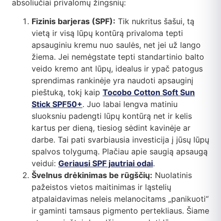
absoliučiai privalomų žingsnių:
Fizinis barjeras (SPF):
Tik nukritus šašui, tą
vietą ir visą lūpų kontūrą privaloma tepti
apsauginiu kremu nuo saulės, net jei už lango
žiema. Jei nemėgstate tepti standartinio balto
veido kremo ant lūpų, idealus ir ypač patogus
sprendimas rankinėje yra naudoti apsauginį
pieštuką, tokį kaip
Tocobo Cotton Soft Sun
Stick SPF50+
. Juo labai lengva matiniu
sluoksniu padengti lūpų kontūrą net ir kelis
kartus per dieną, tiesiog sėdint kavinėje ar
darbe. Tai pati svarbiausia investicija į jūsų lūpų
spalvos tolygumą. Plačiau apie saugią apsaugą
veidui:
Geriausi SPF jautriai odai
.
Švelnus drėkinimas be rūgščių:
Nuolatinis
pažeistos vietos maitinimas ir ląstelių
atpalaidavimas neleis melanocitams „panikuoti“
ir gaminti tamsaus pigmento pertekliaus. Šiame