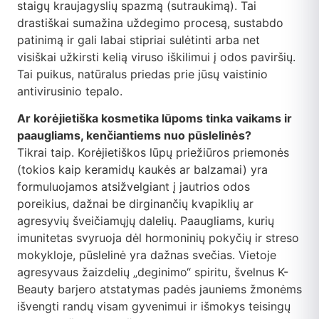
staigų kraujagyslių spazmą (sutraukimą). Tai
drastiškai sumažina uždegimo procesą, sustabdo
patinimą ir gali labai stipriai sulėtinti arba net
visiškai užkirsti kelią viruso iškilimui į odos paviršių.
Tai puikus, natūralus priedas prie jūsų vaistinio
antivirusinio tepalo.
Ar korėjietiška kosmetika lūpoms tinka vaikams ir
paaugliams, kenčiantiems nuo pūslelinės?
Tikrai taip. Korėjietiškos lūpų priežiūros priemonės
(tokios kaip keramidų kaukės ar balzamai) yra
formuluojamos atsižvelgiant į jautrios odos
poreikius, dažnai be dirginančių kvapiklių ar
agresyvių šveičiamųjų dalelių. Paaugliams, kurių
imunitetas svyruoja dėl hormoninių pokyčių ir streso
mokykloje, pūslelinė yra dažnas svečias. Vietoje
agresyvaus žaizdelių „deginimo“ spiritu, švelnus K-
Beauty barjero atstatymas padės jauniems žmonėms
išvengti randų visam gyvenimui ir išmokys teisingų