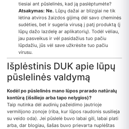
tiesiai ant pūslelinės, kad ją paslėptumėte?
Atsakymas:
Ne.
Lūpų dažai ar blizgiai ne tik
lėtina atviros žaizdos gijimą dėl savo cheminės
sudėties, bet ir sugeria virusą į patį produktą (į
lūpų dažo lazdelę ar aplikatorių). Todėl vėliau,
jau pasveikus ir vėl pasidažius tuo pačiu
lūpdažiu, jūs vėl save užkrėsite tuo pačiu
virusu.
Išplėstinis DUK apie lūpų
pūslelinės valdymą
Kodėl po pūslelinės mano lūpos prarado natūralų
kontūrą (išsiliejo arba tapo nelygios)?
Taip nutinka dėl audinių pažeidimo jautrioje
vermilijono zonoje (riba, kur lūpos raudonis susilieja
su veido oda). Jei pūslelė buvo labai gili, labai plati
arba, dar blogiau, šašas buvo prievarta nuplėštas