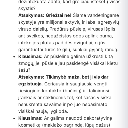
dezinfekuota adata, kad greičiau ištekėtų visas
skystis?
Atsakymas:
Griežtai ne!
Šiame vandeningame
skystyje yra milijonai aktyvių ir labai agresyvių
viruso dalelių. Pradūrus pūslelę, virusas išplis
ant sveikos, nepažeistos odos aplink burną,
infekcijos plotas padidės dvigubai, o jūs
garantuotai turėsite gilų, sunkiai gyjantį randą.
Klausimas:
Ar pūsleline galima užkrėsti kitą
žmogų, jei pūslelė jau pasidengė visiškai kietu
šašu?
Atsakymas:
Tikimybė maža, bet ji vis dar
egzistuoja.
Geriausia ir saugiausia vengti
tiesioginio kontakto (bučinių) ir dalinimosi
įrankiais ar stiklinėmis tol, kol šašas visiškai
nenukrenta savaime ir po juo nepasimato
visiškai nauja, lygi oda.
Klausimas:
Ar galima naudoti dekoratyvinę
kosmetiką (makiažo pagrindą, lūpų dažus)