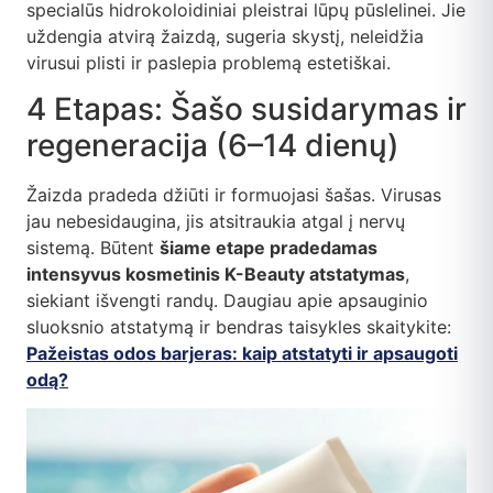
specialūs hidrokoloidiniai pleistrai lūpų pūslelinei. Jie
uždengia atvirą žaizdą, sugeria skystį, neleidžia
virusui plisti ir paslepia problemą estetiškai.
4 Etapas: Šašo susidarymas ir
regeneracija (6–14 dienų)
Žaizda pradeda džiūti ir formuojasi šašas. Virusas
jau nebesidaugina, jis atsitraukia atgal į nervų
sistemą. Būtent
šiame etape pradedamas
intensyvus kosmetinis K-Beauty atstatymas
,
siekiant išvengti randų. Daugiau apie apsauginio
sluoksnio atstatymą ir bendras taisykles skaitykite:
Pažeistas odos barjeras: kaip atstatyti ir apsaugoti
odą?