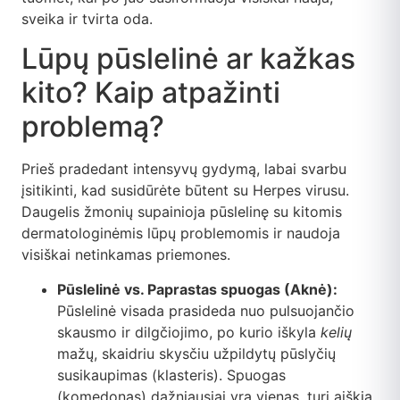
sveika ir tvirta oda.
Lūpų pūslelinė ar kažkas
kito? Kaip atpažinti
problemą?
Prieš pradedant intensyvų gydymą, labai svarbu
įsitikinti, kad susidūrėte būtent su Herpes virusu.
Daugelis žmonių supainioja pūslelinę su kitomis
dermatologinėmis lūpų problemomis ir naudoja
visiškai netinkamas priemones.
Pūslelinė vs. Paprastas spuogas (Aknė):
Pūslelinė visada prasideda nuo pulsuojančio
skausmo ir dilgčiojimo, po kurio iškyla
kelių
mažų, skaidriu skysčiu užpildytų pūslyčių
susikaupimas (klasteris). Spuogas
(komedonas) dažniausiai yra vienas, turi aiškią