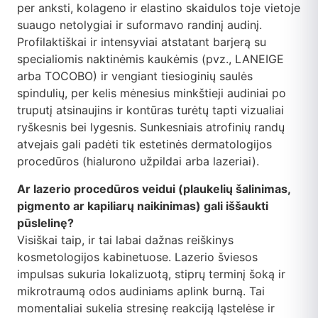
per anksti, kolageno ir elastino skaidulos toje vietoje
suaugo netolygiai ir suformavo randinį audinį.
Profilaktiškai ir intensyviai atstatant barjerą su
specialiomis naktinėmis kaukėmis (pvz., LANEIGE
arba TOCOBO) ir vengiant tiesioginių saulės
spindulių, per kelis mėnesius minkštieji audiniai po
truputį atsinaujins ir kontūras turėtų tapti vizualiai
ryškesnis bei lygesnis. Sunkesniais atrofinių randų
atvejais gali padėti tik estetinės dermatologijos
procedūros (hialurono užpildai arba lazeriai).
Ar lazerio procedūros veidui (plaukelių šalinimas,
pigmento ar kapiliarų naikinimas) gali iššaukti
pūslelinę?
Visiškai taip, ir tai labai dažnas reiškinys
kosmetologijos kabinetuose. Lazerio šviesos
impulsas sukuria lokalizuotą, stiprų terminį šoką ir
mikrotraumą odos audiniams aplink burną. Tai
momentaliai sukelia stresinę reakciją ląstelėse ir