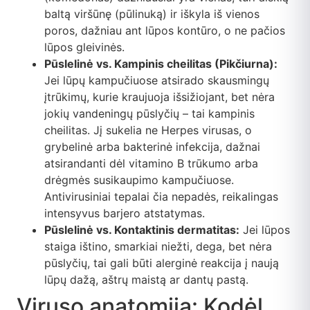
baltą viršūnę (pūlinuką) ir iškyla iš vienos
poros, dažniau ant lūpos kontūro, o ne pačios
lūpos gleivinės.
Pūslelinė vs. Kampinis cheilitas (Pikčiurna):
Jei lūpų kampučiuose atsirado skausmingų
įtrūkimų, kurie kraujuoja išsižiojant, bet nėra
jokių vandeningų pūslyčių – tai kampinis
cheilitas. Jį sukelia ne Herpes virusas, o
grybelinė arba bakterinė infekcija, dažnai
atsirandanti dėl vitamino B trūkumo arba
drėgmės susikaupimo kampučiuose.
Antivirusiniai tepalai čia nepadės, reikalingas
intensyvus barjero atstatymas.
Pūslelinė vs. Kontaktinis dermatitas:
Jei lūpos
staiga ištino, smarkiai niežti, dega, bet nėra
pūslyčių, tai gali būti alerginė reakcija į naują
lūpų dažą, aštrų maistą ar dantų pastą.
Viruso anatomija: Kodėl