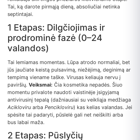
Tai, ką darote pirmąją dieną, absoliučiai netinka
septintajai.
1 Etapas: Dilgčiojimas ir
prodrominė fazė (0–24
valandos)
Tai lemiamas momentas. Lūpa atrodo normaliai, bet
jūs jaučiate keistą pulsavimą, niežėjimą, deginimą ar
tempimą viename taške. Virusas keliauja nervu į
paviršių.
Veiksmai:
Čia kosmetika nepadės. Šiuo
momentu privalote naudoti vaistinėje įsigyjamą
antivirusinį tepalą (dažniausiai su veikliąja medžiaga
Acikloviru
arba
Pencikloviru
) kas kelias valandas. Jei
spėsite tai padaryti, pūslelė gali net neiškilti arba
bus labai maža.
2 Etapas: Pūslyčių