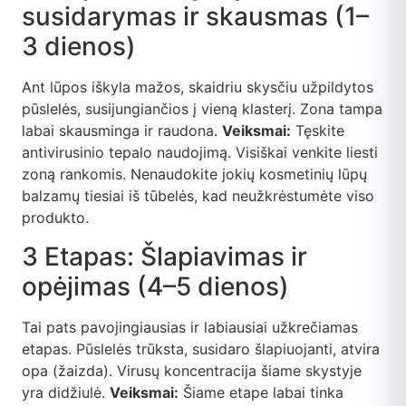
susidarymas ir skausmas (1–
3 dienos)
Ant lūpos iškyla mažos, skaidriu skysčiu užpildytos
pūslelės, susijungiančios į vieną klasterį. Zona tampa
labai skausminga ir raudona.
Veiksmai:
Tęskite
antivirusinio tepalo naudojimą. Visiškai venkite liesti
zoną rankomis. Nenaudokite jokių kosmetinių lūpų
balzamų tiesiai iš tūbelės, kad neužkrėstumėte viso
produkto.
3 Etapas: Šlapiavimas ir
opėjimas (4–5 dienos)
Tai pats pavojingiausias ir labiausiai užkrečiamas
etapas. Pūslelės trūksta, susidaro šlapiuojanti, atvira
opa (žaizda). Virusų koncentracija šiame skystyje
yra didžiulė.
Veiksmai:
Šiame etape labai tinka