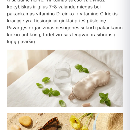
kokybiškas ir gilus 7–8 valandų miegas bei
pakankamas vitamino D, cinko ir vitamino C kiekis
kraujyje yra tiesioginiai ginklai prieš pūslelinę.
Pavargęs organizmas nesugebės sukurti pakankamo
kiekio antikūnų, todėl virusas lengvai prasibraus į
lūpų paviršių.