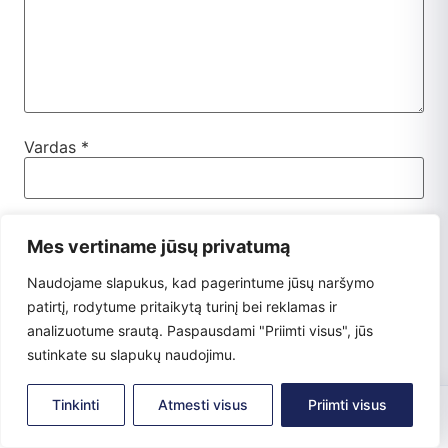
Vardas
*
El. pašto adresas
*
Mes vertiname jūsų privatumą
Naudojame slapukus, kad pagerintume jūsų naršymo
Interneto puslapis
patirtį, rodytume pritaikytą turinį bei reklamas ir
analizuotume srautą. Paspausdami "Priimti visus", jūs
sutinkate su slapukų naudojimu.
0
Tinkinti
Atmesti visus
Priimti visus
Noriu savo interneto naršyklėje išsaugoti vardą, el.
pašto adresą ir interneto puslapį, kad jų nebereiktų
Pradžia
Parduotuvė
Paskyra
Krepšelis
įvesti iš naujo, kai kitą kartą vėl norėsiu parašyti