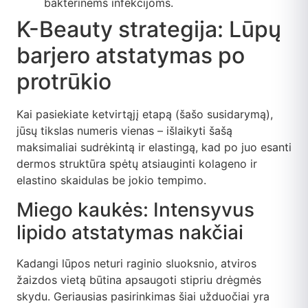
bakterinėms infekcijoms.
K-Beauty strategija: Lūpų
barjero atstatymas po
protrūkio
Kai pasiekiate ketvirtąjį etapą (šašo susidarymą),
jūsų tikslas numeris vienas – išlaikyti šašą
maksimaliai sudrėkintą ir elastingą, kad po juo esanti
dermos struktūra spėtų atsiauginti kolageno ir
elastino skaidulas be jokio tempimo.
Miego kaukės: Intensyvus
lipido atstatymas nakčiai
Kadangi lūpos neturi raginio sluoksnio, atviros
žaizdos vietą būtina apsaugoti stipriu drėgmės
skydu. Geriausias pasirinkimas šiai užduočiai yra