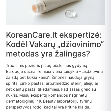
KoreanCare.lt ekspertizė:
Kodėl Vakarų „džiovinimo“
metodas yra žalingas?
Tradicinis požiūris į lūpų pūslelinės gydymą
Europoje dažnai remiasi viena taisykle – „išdžiovinti
žaizdą bet kokia kaina“. Žmonės naudoja gryną
spiritą, cinko pastas, arbatmedžio eterinį aliejų ar
net dantų pastą, tikėdamiesi, kad šašas greičiau
nukris. Mūsų ekspertų komandos nagrinėtų
dermatologinių ir K-Beauty laboratorijų tyrimų
perspektyvos rodo, kad tai yra kritinė klaida,