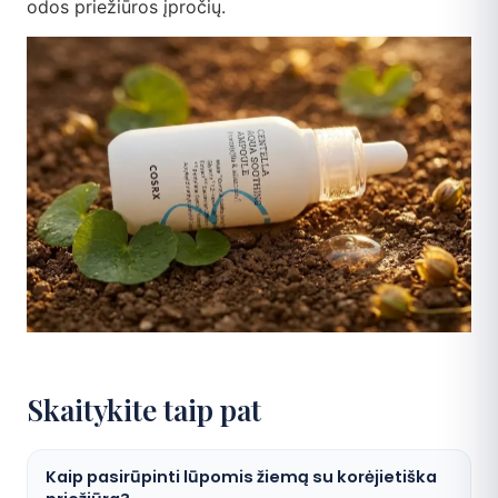
odos priežiūros įpročių.
Skaitykite taip pat
Kaip pasirūpinti lūpomis žiemą su korėjietiška