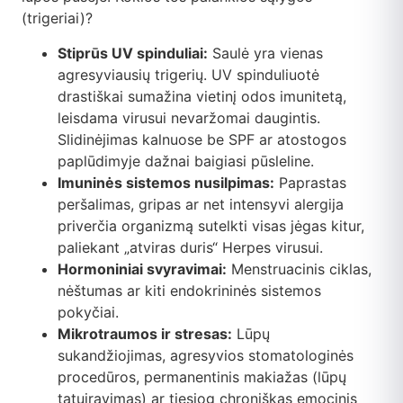
(trigeriai)?
Stiprūs UV spinduliai:
Saulė yra vienas
agresyviausių trigerių. UV spinduliuotė
drastiškai sumažina vietinį odos imunitetą,
leisdama virusui nevaržomai daugintis.
Slidinėjimas kalnuose be SPF ar atostogos
paplūdimyje dažnai baigiasi pūsleline.
Imuninės sistemos nusilpimas:
Paprastas
peršalimas, gripas ar net intensyvi alergija
priverčia organizmą sutelkti visas jėgas kitur,
paliekant „atviras duris“ Herpes virusui.
Hormoniniai svyravimai:
Menstruacinis ciklas,
nėštumas ar kiti endokrininės sistemos
pokyčiai.
Mikrotraumos ir stresas:
Lūpų
sukandžiojimas, agresyvios stomatologinės
procedūros, permanentinis makiažas (lūpų
tatuiravimas) ar tiesiog chroniškas emocinis