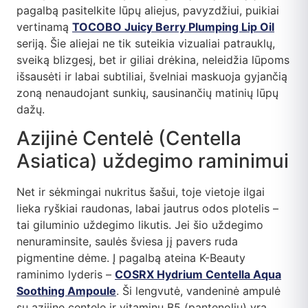
pagalbą pasitelkite lūpų aliejus, pavyzdžiui, puikiai
vertinamą
TOCOBO Juicy Berry Plumping Lip Oil
seriją. Šie aliejai ne tik suteikia vizualiai patrauklų,
sveiką blizgesį, bet ir giliai drėkina, neleidžia lūpoms
išsausėti ir labai subtiliai, švelniai maskuoja gyjančią
zoną nenaudojant sunkių, sausinančių matinių lūpų
dažų.
Azijinė Centelė (Centella
Asiatica) uždegimo raminimui
Net ir sėkmingai nukritus šašui, toje vietoje ilgai
lieka ryškiai raudonas, labai jautrus odos plotelis –
tai giluminio uždegimo likutis. Jei šio uždegimo
nenuraminsite, saulės šviesa jį pavers ruda
pigmentine dėme. Į pagalbą ateina K-Beauty
raminimo lyderis –
COSRX Hydrium Centella Aqua
Soothing Ampoule
. Ši lengvutė, vandeninė ampulė
su azijine centele ir vitaminu B5 (pantenoliu) yra