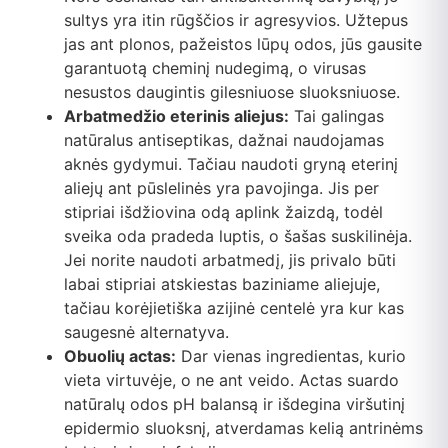
sultys yra itin rūgščios ir agresyvios. Užtepus
jas ant plonos, pažeistos lūpų odos, jūs gausite
garantuotą cheminį nudegimą, o virusas
nesustos daugintis gilesniuose sluoksniuose.
Arbatmedžio eterinis aliejus:
Tai galingas
natūralus antiseptikas, dažnai naudojamas
aknės gydymui. Tačiau naudoti gryną eterinį
aliejų ant pūslelinės yra pavojinga. Jis per
stipriai išdžiovina odą aplink žaizdą, todėl
sveika oda pradeda luptis, o šašas suskilinėja.
Jei norite naudoti arbatmedį, jis privalo būti
labai stipriai atskiestas baziniame aliejuje,
tačiau korėjietiška azijinė centelė yra kur kas
saugesnė alternatyva.
Obuolių actas:
Dar vienas ingredientas, kurio
vieta virtuvėje, o ne ant veido. Actas suardo
natūralų odos pH balansą ir išdegina viršutinį
epidermio sluoksnį, atverdamas kelią antrinėms