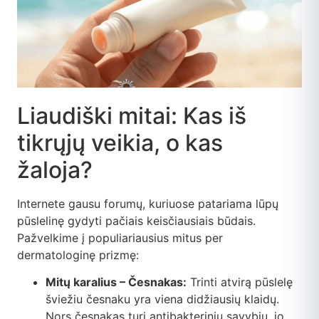
Liaudiški mitai: Kas iš
tikrųjų veikia, o kas
žaloja?
Internete gausu forumų, kuriuose patariama lūpų
pūslelinę gydyti pačiais keisčiausiais būdais.
Pažvelkime į populiariausius mitus per
dermatologinę prizmę:
Mitų karalius – Česnakas:
Trinti atvirą pūslelę
šviežiu česnaku yra viena didžiausių klaidų.
Nors česnakas turi antibakterinių savybių, jo