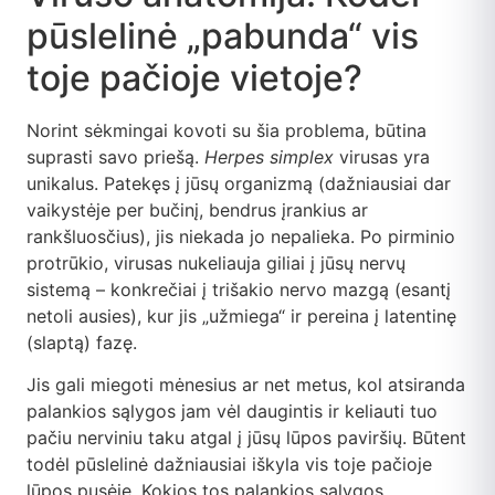
pūslelinė „pabunda“ vis
toje pačioje vietoje?
Norint sėkmingai kovoti su šia problema, būtina
suprasti savo priešą.
Herpes simplex
virusas yra
unikalus. Patekęs į jūsų organizmą (dažniausiai dar
vaikystėje per bučinį, bendrus įrankius ar
rankšluosčius), jis niekada jo nepalieka. Po pirminio
protrūkio, virusas nukeliauja giliai į jūsų nervų
sistemą – konkrečiai į trišakio nervo mazgą (esantį
netoli ausies), kur jis „užmiega“ ir pereina į latentinę
(slaptą) fazę.
Jis gali miegoti mėnesius ar net metus, kol atsiranda
palankios sąlygos jam vėl daugintis ir keliauti tuo
pačiu nerviniu taku atgal į jūsų lūpos paviršių. Būtent
todėl pūslelinė dažniausiai iškyla vis toje pačioje
lūpos pusėje. Kokios tos palankios sąlygos