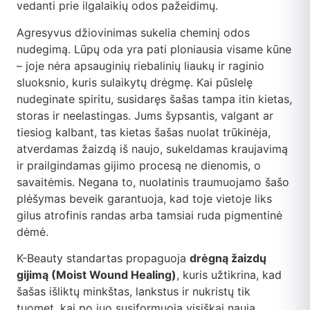
vedanti prie ilgalaikių odos pažeidimų.
Agresyvus džiovinimas sukelia cheminį odos
nudegimą. Lūpų oda yra pati ploniausia visame kūne
– joje nėra apsauginių riebalinių liaukų ir raginio
sluoksnio, kuris sulaikytų drėgmę. Kai pūslelę
nudeginate spiritu, susidaręs šašas tampa itin kietas,
storas ir neelastingas. Jums šypsantis, valgant ar
tiesiog kalbant, tas kietas šašas nuolat trūkinėja,
atverdamas žaizdą iš naujo, sukeldamas kraujavimą
ir prailgindamas gijimo procesą ne dienomis, o
savaitėmis. Negana to, nuolatinis traumuojamo šašo
plėšymas beveik garantuoja, kad toje vietoje liks
gilus atrofinis randas arba tamsiai ruda pigmentinė
dėmė.
K-Beauty standartas propaguoja
drėgną žaizdų
gijimą (Moist Wound Healing)
, kuris užtikrina, kad
šašas išliktų minkštas, lankstus ir nukristų tik
tuomet, kai po juo susiformuoja visiškai nauja,