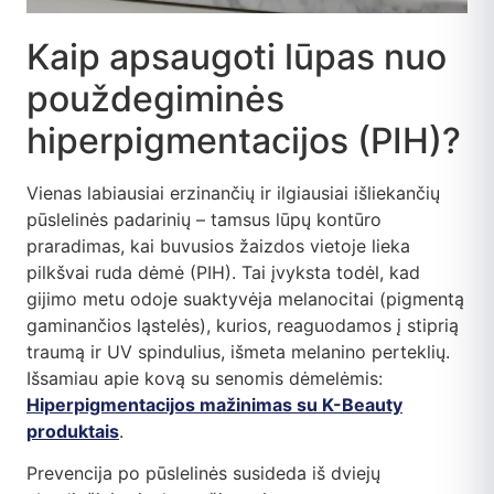
Kaip apsaugoti lūpas nuo
použdegiminės
hiperpigmentacijos (PIH)?
Vienas labiausiai erzinančių ir ilgiausiai išliekančių
pūslelinės padarinių – tamsus lūpų kontūro
praradimas, kai buvusios žaizdos vietoje lieka
pilkšvai ruda dėmė (PIH). Tai įvyksta todėl, kad
gijimo metu odoje suaktyvėja melanocitai (pigmentą
gaminančios ląstelės), kurios, reaguodamos į stiprią
traumą ir UV spindulius, išmeta melanino perteklių.
Išsamiau apie kovą su senomis dėmelėmis:
Hiperpigmentacijos mažinimas su K-Beauty
produktais
.
Prevencija po pūslelinės susideda iš dviejų