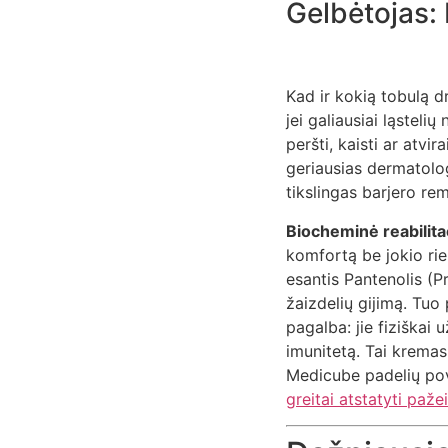
Gelbėtojas: 
Kad ir kokią tobulą 
jei galiausiai ląsteli
peršti, kaisti ar atvi
geriausias dermatolo
tikslingas barjero re
Biocheminė reabilitac
komfortą be jokio ri
esantis Pantenolis (P
žaizdelių gijimą. Tuo 
pagalba: jie fiziškai 
imunitetą. Tai kremas
Medicube padelių pove
greitai atstatyti paže