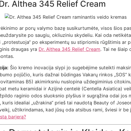
Dr. Althea 345 Relief Cream
drėkinimo ar porų valymo bazę susikurtumėte, visos šios pa
ų neuždarysite po saugiu, okliuziniu skydeliu. Kai oda netikė
rai „protestuoja“ po eksperimentų su stipriomis rūgštimis ar p
ginis draugas yra
Dr. Althea 345 Relief Cream
. Tai ne šiaip 
montas.
ija:
Šio kremo inovacija slypi jo sugebėjime suteikti maksim
ebumo pojūčio, kuris dažnai būdingas Vakarų rinkos „SOS“ 
rovitaminas B5) akimirksniu nuslopina uždegiminius citokinu
pat metu keramidai ir Azijinė centelė (Centella Asiatica) vei
užpildo raginio odos sluoksnio plyšius ir sugrąžina odai jos 
, kuris idealiai „užrakina“ prieš tai naudotą Beauty of Joseo
ikį, užtikrindamas, kad jūsų oda atsibus rami, šviesi ir b
istą barjerą?