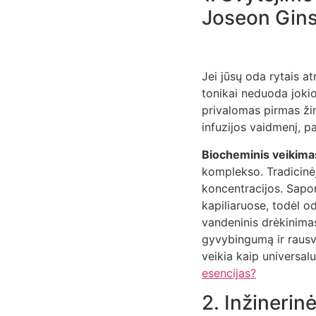
Joseon Gin
Jei jūsų oda rytais at
tonikai neduoda jokio
privalomas pirmas žin
infuzijos vaidmenį, 
Biocheminis veikima
komplekso. Tradicin
koncentracijos. Sapon
kapiliaruose, todėl o
vandeninis drėkinimas,
gyvybingumą ir rausv
veikia kaip universa
esencijas?
2. Inžinerin