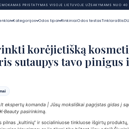
EMOKAMAS PRISTATYMAS VISOJE LIETUVOJE UŽSAKYMAMS NUO 40
enklai
Kategorijos
Odos tipai
Rinkiniai
Odos testas
Tinklaraštis
D
rinkti korėjietišką kosmeti
ris sutaupys tavo pinigus 
imai
.lt ekspertų komanda | Jūsų moksliškai pagrįstas gidas į s
 K-Beauty pasirinkimą.
s pilnas „kultinių“ ir socialiniuose tinkluose išgirtų produktų,