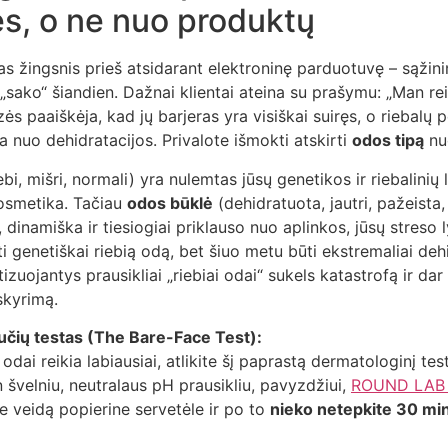
s, o ne nuo produktų
ias žingsnis prieš atsidarant elektroninę parduotuvę – sąžini
 „sako“ šiandien. Dažnai klientai ateina su prašymu: „Man re
zės paaiškėja, kad jų barjeras yra visiškai suiręs, o riebalų p
nuo dehidratacijos. Privalote išmokti atskirti
odos tipą
n
ebi, mišri, normali) yra nulemtas jūsų genetikos ir riebalinių 
kosmetika. Tačiau
odos būklė
(dehidratuota, jautri, pažeista
, dinamiška ir tiesiogiai priklauso nuo aplinkos, jūsų streso l
ti genetiškai riebią odą, bet šiuo metu būti ekstremaliai deh
zuojantys prausikliai „riebiai odai“ sukels katastrofą ir dar
skyrimą.
nučių testas (The Bare-Face Test):
 odai reikia labiausiai, atlikite šį paprastą dermatologinį t
n švelniu, neutralaus pH prausikliu, pavyzdžiui,
ROUND LAB 
te veidą popierine servetėle ir po to
nieko netepkite 30 mi