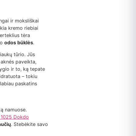
ngai ir moksliškai
ikia kremo riebiai
erteklius tėra
uo
odos būklės
.
liaukų tūrio. Jūs
, aknės paveikta,
ygio ir to, ką tepate
idratuota – tokiu
 labiau paskatins
estą namuose.
1025 Dokdo
nučių
. Stebėkite savo