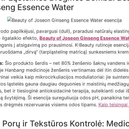
seng Essence Water
rodo papilkėjusi, pavargusi (dull), praradusi natūralų elasti
 ilgalaikio efekto,
Beauty of Joseon Ginseng Essence Wa
gsnis į atsigavimą po prausimosi. K-Beauty rutinoje esencij
paruošdama „dirvą“ (tarpląstelinę matricą) sunkesniems kre
s:
Šio produkto šerdis – net 80% ženšenio šaknų vandens i
ėje
Hanbang
medicinoje ženšenis vertinamas dėl itin didelė
inai veikia kaip mikrocirkuliacijos moduliatoriai: jie suinte
dos ląstelės gauna daugiau deguonies ir maistinių medžiagų. 
 bet ir tiesioginė antioksidacinė terapija, suteikianti odai i
ą švytėjimą. Ši esencija sureguliuoja odos pH, panaikina t
lus drėgmės rezervuaras visiems odos tipams.
Kaip teisingai
ė Porų ir Tekstūros Kontrolė: Med