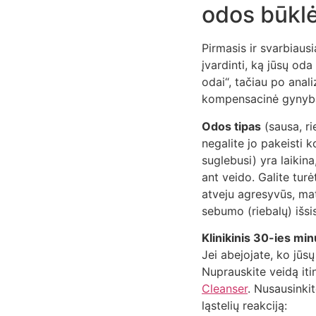
odos būklė
Pirmasis ir svarbiaus
įvardinti, ką jūsų oda
odai“, tačiau po anali
kompensacinė gynyba 
Odos tipas
(sausa, ri
negalite jo pakeisti 
suglebusi) yra laikina
ant veido. Galite turė
atveju agresyvūs, mati
sebumo (riebalų) išsi
Klinikinis 30-ies mi
Jei abejojate, ko jūsų
Nuprauskite veidą iti
Cleanser
. Nusausinki
ląstelių reakciją: