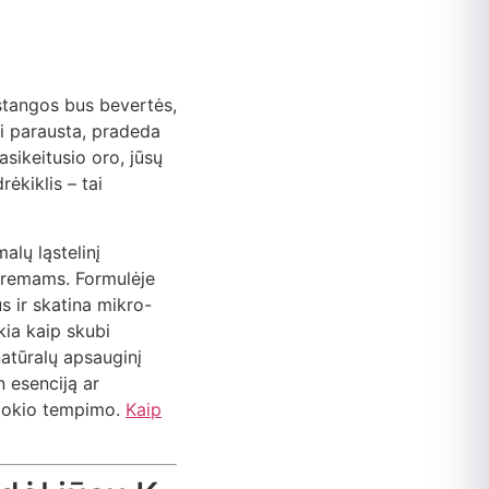
stangos bus bevertės,
tai parausta, pradeda
asikeitusio oro, jūsų
drėkiklis – tai
alų ląstelinį
kremams. Formulėje
s ir skatina mikro-
kia kaip skubi
natūralų apsauginį
n esenciją ar
e jokio tempimo.
Kaip