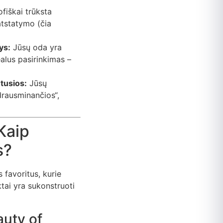
fiškai trūksta
atstatymo (čia
ys:
Jūsų oda yra
ealus pasirinkimas –
ėtusios:
Jūsų
„drausminančios“,
 Kaip
s?
 favoritus, kurie
tai yra sukonstruoti
auty of