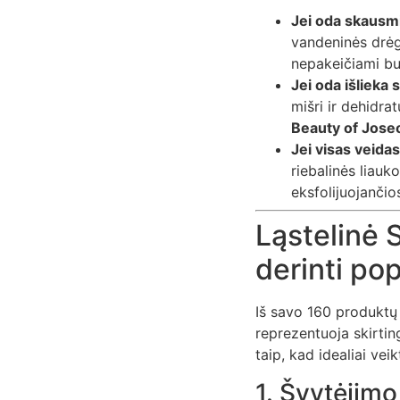
Jei oda skausmin
vandeninės drėgm
nepakeičiami b
Jei oda išlieka 
mišri ir dehidra
Beauty of Jose
Jei visas veidas
riebalinės liauk
eksfolijuojančio
Ląstelinė S
derinti po
Iš savo 160 produktų 
reprezentuoja skirtin
taip, kad idealiai veik
1. Švytėjim