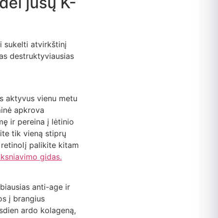
dėl jūsų K-
sukelti atvirkštinį
ias destruktyviausias
us aktyvus vienu metu
minė apkrova
ir pereina į lėtinio
e tik vieną stiprų
etinolį palikite kitam
oksniavimo gidas.
biausias anti-age ir
os į brangius
asdien ardo kolageną,