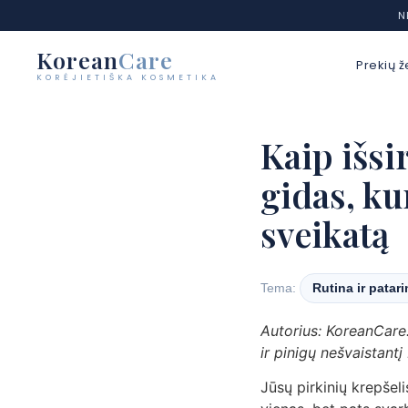
N
Korean
Care
Prekių ž
KORĖJIETIŠKA KOSMETIKA
Eiti
prie
Kaip išsi
turinio
gidas, ku
sveikatą
Tema:
Rutina ir patar
Autorius: KoreanCare
ir pinigų nešvaistantį
Jūsų pirkinių krepšeli