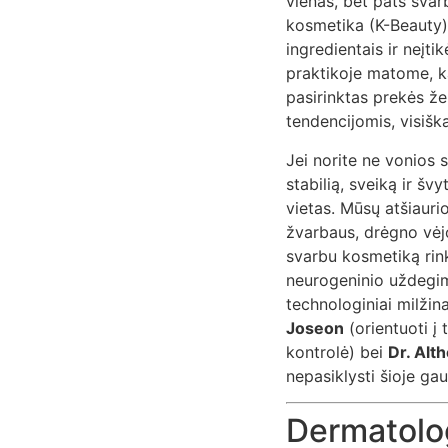
vienas, bet pats svarb
kosmetika (K-Beauty) 
ingredientais ir neįti
praktikoje matome, ka
pasirinktas prekės že
tendencijomis, visiška
Jei norite ne vonios 
stabilią, sveiką ir šv
vietas. Mūsų atšiauri
žvarbaus, drėgno vėjo
svarbu kosmetiką rinkt
neurogeninio uždegim
technologiniai milžin
Joseon
(orientuoti į 
kontrolė) bei
Dr. Alt
nepasiklysti šioje gau
Dermatolog