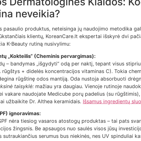
s Dermatologinės Klaidos: Ko
ina neveikia?
us pasaulio produktus, neteisinga jų naudojimo metodika gali 
ūkstančiais klientų, KoreanCare.lt ekspertai išskyrė dvi pač
čia K-Beauty rutiną nusivylimu:
entų „Kokteilis“ (Cheminis pervargimas):
dų – bandymas „išgydyti“ odą per naktį, tepant visus stipri
 rūgštys + didelės koncentracijos vitaminas C). Tokia che
egina rūgštinę odos mantiją. Oda nustoja absorbuoti drėgmę 
ksinė taisyklė:
mažiau yra daugiau. Vienoje rutinoje naudokit
ei vakare naudojate Medicube porų padelius (su rūgštimis), r
iai užbaikite Dr. Althea keramidais.
Išsamus ingredientų slu
SPF) ignoravimas:
 SPF nėra tiesiog vasaros atostogų produktas – tai pats svar
ijos žingsnis. Be apsaugos nuo saulės visos jūsų investicij
s sutraukiančius serumus bus niekinės, nes UV spinduliai k