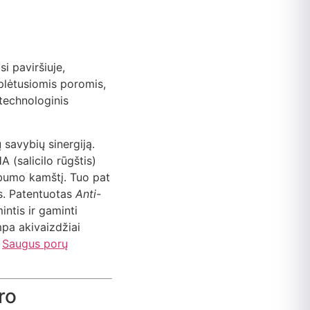
i paviršiuje,
plėtusiomis poromis,
technologinis
 savybių sinergiją.
 (salicilo rūgštis)
sebumo kamštį. Tuo pat
us. Patentuotas
Anti-
intis ir gaminti
mpa akivaizdžiai
.
Saugus porų
ro