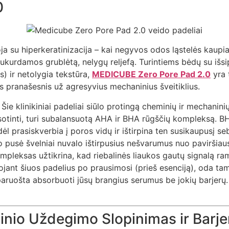
0
ja su hiperkeratinizacija – kai negyvos odos ląstelės kaupias
kurdamos grublėtą, nelygų reljefą. Turintiems bėdų su išsi
s) ir netolygia tekstūra,
MEDICUBE Zero Pore Pad 2.0
yra 
as pranašesnis už agresyvius mechaninius šveitiklius.
Šie klinikiniai padeliai siūlo protingą cheminių ir mechaninių
isotinti, turi subalansuotą AHA ir BHA rūgščių kompleksą. BHA
odėl prasiskverbia į poros vidų ir ištirpina ten susikaupusį 
o pusė švelniai nuvalo ištirpusius nešvarumus nuo paviršia
mpleksas užtikrina, kad riebalinės liaukos gautų signalą ram
jant šiuos padelius po prausimosi (prieš esenciją), oda ta
paruošta absorbuoti jūsų brangius serumus be jokių barjerų
inio Uždegimo Slopinimas ir Barje