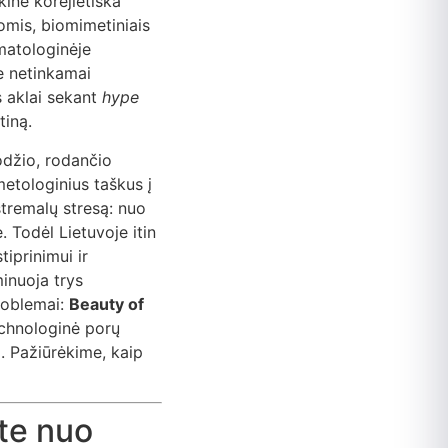
kinė korėjietiška
omis, biomimetiniais
rmatologinėje
e netinkamai
s aklai sekant
hype
tiną.
odžio, rodančio
metologinius taškus į
stremalų stresą: nuo
. Todėl Lietuvoje itin
iprinimui ir
inuoja trys
problemai:
Beauty of
echnologinė porų
. Pažiūrėkime, kaip
te nuo