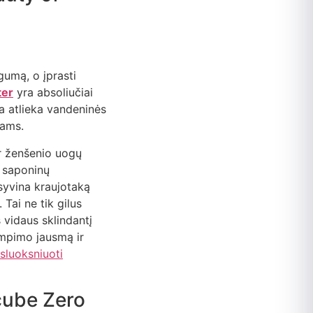
ngumą, o įprasti
ter
yra absoliučiai
a atlieka vandeninės
mams.
r ženšenio uogų
s saponinų
nsyvina kraujotaką
Tai ne tik gilus
š vidaus sklindantį
empimo jausmą ir
 sluoksniuoti
icube Zero