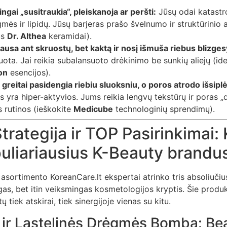
gai „susitraukia“, pleiskanoja ar peršti:
Jūsų odai katastro
ės ir lipidų. Jūsų barjeras prašo švelnumo ir struktūrinio 
us
Dr. Althea
keramidai).
sausa ant skruostų, bet kaktą ir nosį išmuša riebus blizges
tuota. Jai reikia subalansuoto drėkinimo be sunkių aliejų (id
on
esencijos).
 greitai pasidengia riebiu sluoksniu, o poros atrodo išsipl
os yra hiper-aktyvios. Jums reikia lengvų tekstūrų ir poras 
s rutinos (ieškokite
Medicube
technologinių sprendimų).
trategija ir TOP Pasirinkimai:
puliariausius K-Beauty brandu
asortimento KoreanCare.lt ekspertai atrinko tris absoliučius
gas, bet itin veiksmingas kosmetologijos kryptis. Šie produk
tų tiek atskirai, tiek sinergijoje vienas su kitu.
o ir Ląstelinės Drėgmės Bomba: Be