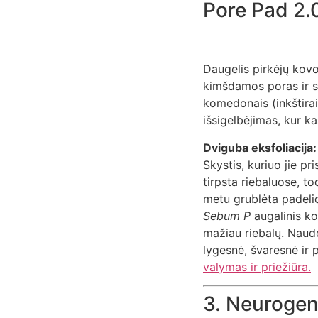
Pore Pad 2.
Daugelis pirkėjų kovo
kimšdamos poras ir su
komedonais (inkštirai
išsigelbėjimas, kur k
Dviguba eksfoliacija:
Skystis, kuriuo jie pr
tirpsta riebaluose, t
metu grublėta padeli
Sebum P
augalinis ko
mažiau riebalų. Naudo
lygesnė, švaresnė ir 
valymas ir priežiūra.
3. Neurogen