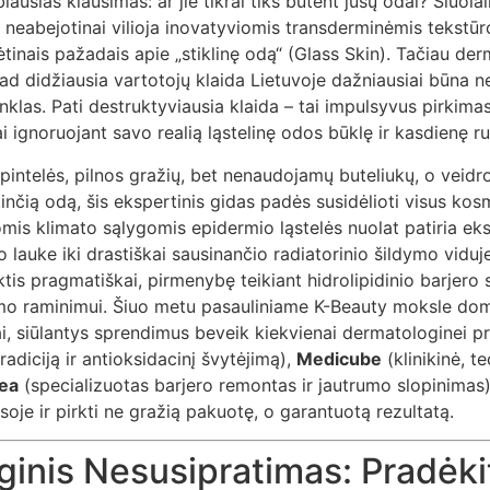
iausias klausimas: ar jie tikrai tiks būtent jūsų odai? Šiuolai
neabejotinai vilioja inovatyviomis transderminėmis tekstūr
kėtinais pažadais apie „stiklinę odą“ (Glass Skin). Tačiau de
d didžiausia vartotojų klaida Lietuvoje dažniausiai būna n
nklas. Pati destruktyviausia klaida – tai impulsyvus pirkima
i ignoruojant savo realią ląstelinę odos būklę ir kasdienę ru
spintelės, pilnos gražių, bet nenaudojamų buteliukų, o veidr
ytinčią odą, šis ekspertinis gidas padės susidėlioti visus kos
omis klimato sąlygomis epidermio ląstelės nuolat patiria ek
 lauke iki drastiškai sausinančio radiatorinio šildymo viduje
is pragmatiškai, pirmenybę teikiant hidrolipidinio barjero st
o raminimui. Šiuo metu pasauliniame K-Beauty moksle dom
ai, siūlantys sprendimus beveik kiekvienai dermatologinei 
tradiciją ir antioksidacinį švytėjimą),
Medicube
(klinikinė, t
hea
(specializuotas barjero remontas ir jautrumo slopinimas)
soje ir pirkti ne gražią pakuotę, o garantuotą rezultatą.
inis Nesusipratimas: Pradėki