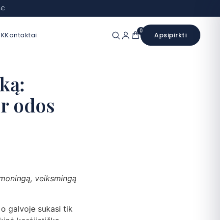
 €
0
UK
Kontaktai
Apsipirkti
ką:
ir odos
ąmoningą, veiksmingą
 o galvoje sukasi tik