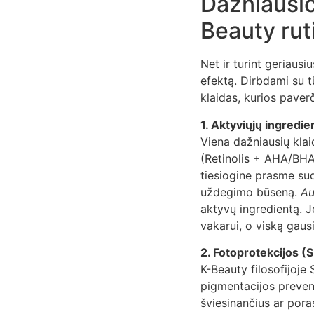
Dažniausio
Beauty rut
Net ir turint geriausi
efektą. Dirbdami su t
klaidas, kurios paver
1. Aktyviųjų ingredi
Viena dažniausių klai
(Retinolis + AHA/BHA
tiesiogine prasme sud
uždegimo būseną.
Au
aktyvų ingredientą. J
vakarui, o viską gaus
2. Fotoprotekcijos (
K-Beauty filosofijoje
pigmentacijos prevenc
šviesinančius ar pora