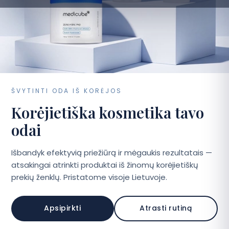
D.U.K
Kontaktai
Apsipirkti
ŠVYTINTI ODA IŠ KORĖJOS
Korėjietiška kosmetika tavo
odai
Išbandyk efektyvią priežiūrą ir mėgaukis rezultatais —
atsakingai atrinkti produktai iš žinomų korėjietiškų
prekių ženklų. Pristatome visoje Lietuvoje.
Apsipirkti
Atrasti rutiną