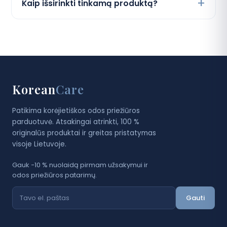
Kaip išsirinkti tinkamą produktą?
Korean
Care
Patikima korėjietiškos odos priežiūros
parduotuvė. Atsakingai atrinkti, 100 %
originalūs produktai ir greitas pristatymas
visoje Lietuvoje.
Gauk −10 % nuolaidą pirmam užsakymui ir
odos priežiūros patarimų.
Gauti