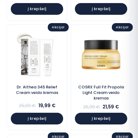
Į krepšelį
Į krepšelį
Akcija!
Akcija!
Dr. Althea 345 Relief
COSRX Full Fit Propolis
Cream veido kremas
Light Cream veido
kremas
25,99
€
19,99
€
26,99
€
21,59
€
Į krepšelį
Į krepšelį
Akcija!
Akcija!