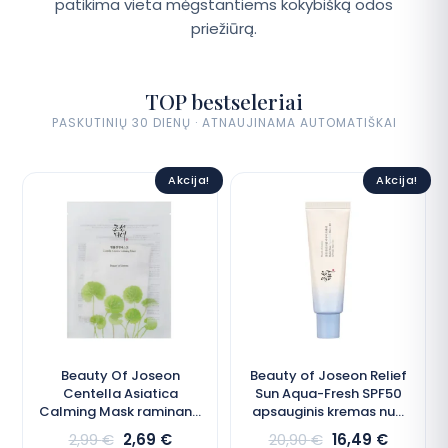
patikima vieta mėgstantiems kokybišką odos
priežiūrą.
TOP bestseleriai
PASKUTINIŲ 30 DIENŲ · ATNAUJINAMA AUTOMATIŠKAI
Akcija!
Akcija!
Beauty Of Joseon
Beauty of Joseon Relief
Centella Asiatica
Sun Aqua-Fresh SPF50
Calming Mask raminanti
apsauginis kremas nuo
veido kaukė
saulės
2,99
€
2,69
€
20,90
€
16,49
€