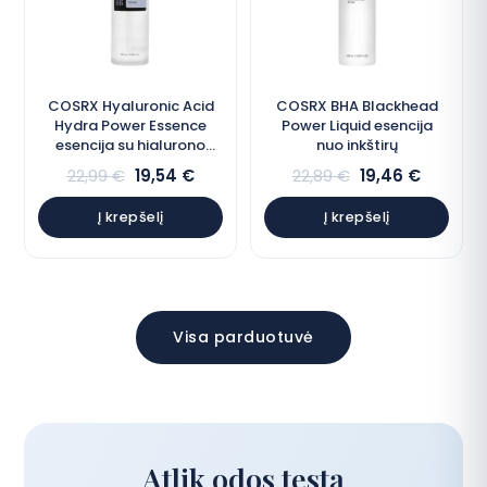
COSRX Hyaluronic Acid
COSRX BHA Blackhead
Hydra Power Essence
Power Liquid esencija
esencija su hialurono
nuo inkštirų
rūgštimi
22,99
€
19,54
€
22,89
€
19,46
€
Į krepšelį
Į krepšelį
Visa parduotuvė
Atlik odos testą