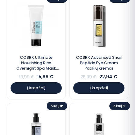
COSRX Ultimate
COSRX Advanced Snail
Nourishing Rice
Peptide Eye Cream
Overnight Spa Mask
Paakių Kremas
naktinė kaukė
19,99
€
15,99
€
26,99
€
22,94
€
Į krepšelį
Į krepšelį
Akcija!
Akcija!