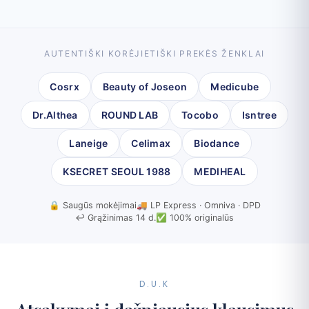
AUTENTIŠKI KORĖJIETIŠKI PREKĖS ŽENKLAI
Cosrx
Beauty of Joseon
Medicube
Dr.Althea
ROUND LAB
Tocobo
Isntree
Laneige
Celimax
Biodance
KSECRET SEOUL 1988
MEDIHEAL
🔒 Saugūs mokėjimai
🚚 LP Express · Omniva · DPD
↩️ Grąžinimas 14 d.
✅ 100% originalūs
D.U.K