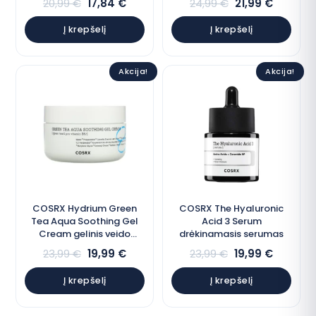
20,99
€
17,84
€
24,99
€
21,99
€
Į krepšelį
Į krepšelį
Akcija!
Akcija!
COSRX Hydrium Green
COSRX The Hyaluronic
Tea Aqua Soothing Gel
Acid 3 Serum
Cream gelinis veido
drėkinamasis serumas
kremas
23,99
€
19,99
€
23,99
€
19,99
€
Į krepšelį
Į krepšelį