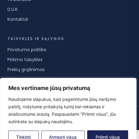
D.U.K
Kontaktai
TAISYKLĖS IR SĄLYGOS
Privatumo politika
Pirkimo taisyklės
Prekių grąžinimas
Prekių pristatymo sąlygos
Mes vertiname jūsų privatumą
Paslaugų teikimo sąlygos
Naudojame slapukus, kad pagerintume jūsų naršymo
patirtį, rodytume pritaikytą turinį bei reklamas ir
analizuotume srautą. Paspausdami "Priimti visus", jūs
© 2026 KoreanCare.lt · Visos teisės saugomos ·
Privatumo politika
·
Pirkimo taisyklės
·
Slapukų nustatymai
sutinkate su slapukų naudojimu.
0
Tinkinti
Atmesti visus
Priimti visus