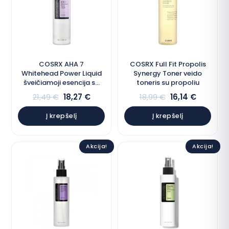
COSRX AHA 7
COSRX Full Fit Propolis
Whitehead Power Liquid
Synergy Toner veido
šveičiamoji esencija su
toneris su propoliu
AHA rūgštimis
21,49
€
18,27
€
18,99
€
16,14
€
Į krepšelį
Į krepšelį
Akcija!
Akcija!