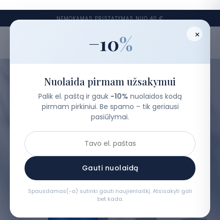
NEMOKAMAS PRISTATYMAS NUO 40 €
×
−10
%
Korean
Care
0
KORĖJIETIŠKA KOSMETIKA
Prekių ženklai
Nuolaida pirmam užsakymui
Palik el. paštą ir gauk
−10%
nuolaidos kodą
Kategorijos
pirmam pirkiniui. Be spamo – tik geriausi
pasiūlymai.
Odos tipai
Rinkiniai
Gauti nuolaidą
Odos testas
Spausdamas(-a) sutinki gauti naujienlaiškį. Atsisakyti gali
bet kada.
Tinklaraštis