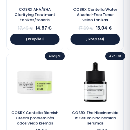
COSRX AHA/BHA
COSRX Centella Water
Clarifying Treatment
Alcohol-Free Toner
tonikas/toneris
veido tonikas
17,49
€
14,87
€
17,69
€
15,04
€
Į krepšelį
Į krepšelį
Akcija!
Akcija!
COSRX Centella Blemish
COSRX The Niacinamide
Cream probleminės
15 Serum niacinamido
odos veido kremas
serumas