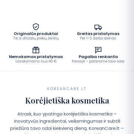
Originalūs produktai
Greitas pristatymas
Tik iš oficialių prekių ženklų
Per 1–2 darbo dienas
Nemokamas pristatymas
Pagalba renkantis
Užsakymams nuo 40 €
Parašyk – patarsime tavo odai
KOREANCARE.LT
Korėjietiška kosmetika
Atrask, kuo ypatinga korėjietiška kosmetika –
inovatyvūs ingredientai, veiksmingumas ir subtili
priežiūra tavo odai kiekvieną dieną. KoreanCare.lt –